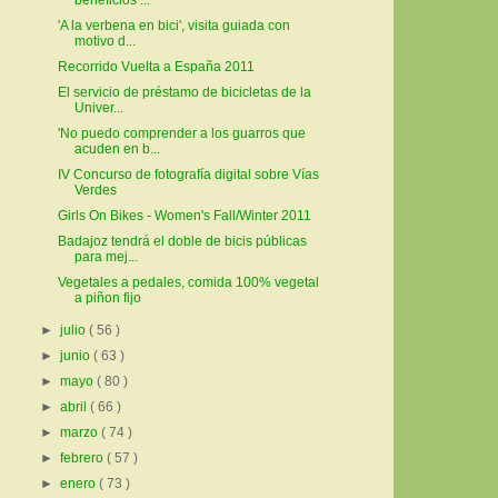
'A la verbena en bici', visita guiada con
motivo d...
Recorrido Vuelta a España 2011
El servicio de préstamo de bicicletas de la
Univer...
'No puedo comprender a los guarros que
acuden en b...
IV Concurso de fotografía digital sobre Vías
Verdes
Girls On Bikes - Women's Fall/Winter 2011
Badajoz tendrá el doble de bicis públicas
para mej...
Vegetales a pedales, comida 100% vegetal
a piñon fijo
►
julio
( 56 )
►
junio
( 63 )
►
mayo
( 80 )
►
abril
( 66 )
►
marzo
( 74 )
►
febrero
( 57 )
►
enero
( 73 )