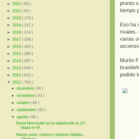
pronto s
►
2022
( 85 )
tiempo p
►
2021
( 94 )
►
2020
( 174 )
Eso ha s
►
2019
( 137 )
rivales,
►
2018
( 214 )
varias o
►
2017
( 209 )
ascensi
►
2016
( 263 )
►
2015
( 288 )
Murilo F
►
2014
( 287 )
brasileñ
►
2013
( 549 )
podido t
►
2012
( 625 )
▼
2011
( 763 )
►
diciembre
( 40 )
►
noviembre
( 43 )
►
octubre
( 60 )
►
septiembre
( 85 )
▼
agosto
( 66 )
David Moncoutié se ha adjudicado la 11º
etapa en M...
Nuevo curso, nuevos y mejores hábitos...
¡Muévete ...