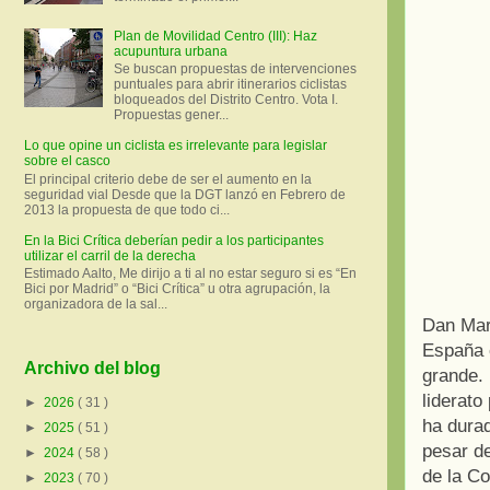
Plan de Movilidad Centro (III): Haz
acupuntura urbana
Se buscan propuestas de intervenciones
puntuales para abrir itinerarios ciclistas
bloqueados del Distrito Centro. Vota I.
Propuestas gener...
Lo que opine un ciclista es irrelevante para legislar
sobre el casco
El principal criterio debe de ser el aumento en la
seguridad vial Desde que la DGT lanzó en Febrero de
2013 la propuesta de que todo ci...
En la Bici Crítica deberían pedir a los participantes
utilizar el carril de la derecha
Estimado Aalto, Me dirijo a ti al no estar seguro si es “En
Bici por Madrid” o “Bici Crítica” u otra agrupación, la
organizadora de la sal...
Dan Mart
España c
Archivo del blog
grande.
liderato
►
2026
( 31 )
ha durad
►
2025
( 51 )
pesar d
►
2024
( 58 )
de la Co
►
2023
( 70 )