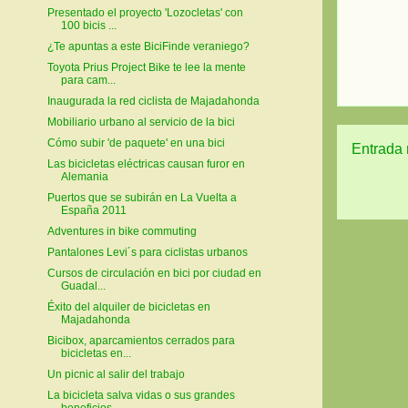
Presentado el proyecto 'Lozocletas' con
100 bicis ...
¿Te apuntas a este BiciFinde veraniego?
Toyota Prius Project Bike te lee la mente
para cam...
Inaugurada la red ciclista de Majadahonda
Mobiliario urbano al servicio de la bici
Cómo subir 'de paquete' en una bici
Entrada 
Las bicicletas eléctricas causan furor en
Alemania
Puertos que se subirán en La Vuelta a
España 2011
Adventures in bike commuting
Pantalones Levi´s para ciclistas urbanos
Cursos de circulación en bici por ciudad en
Guadal...
Éxito del alquiler de bicicletas en
Majadahonda
Bicibox, aparcamientos cerrados para
bicicletas en...
Un picnic al salir del trabajo
La bicicleta salva vidas o sus grandes
beneficios ...