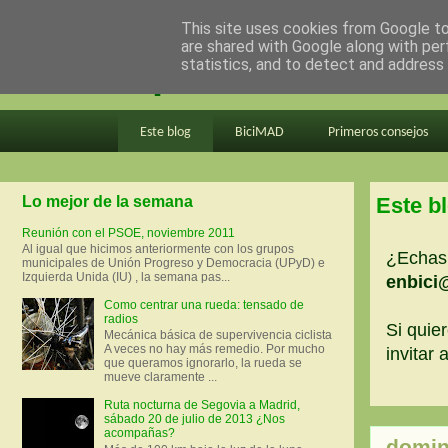
This site uses cookies from Google to 
are shared with Google along with per
en bici por madrid
statistics, and to detect and address
Este blog
BiciMAD
Primeros consejos
Lo mejor de la semana
Este b
Reunión con el PSOE, noviembre 2011
Al igual que hicimos anteriormente con los grupos
¿Echas 
municipales de Unión Progreso y Democracia (UPyD) e
Izquierda Unida (IU) , la semana pas...
enbici
Como centrar una rueda: tensado de
radios
Si quier
Mecánica básica de supervivencia ciclista
A veces no hay más remedio. Por mucho
invitar
que queramos ignorarlo, la rueda se
mueve claramente ...
Ruta nocturna de Segovia a Madrid,
sábado 20 de julio de 2013 ¿Nos
acompañas?
domin