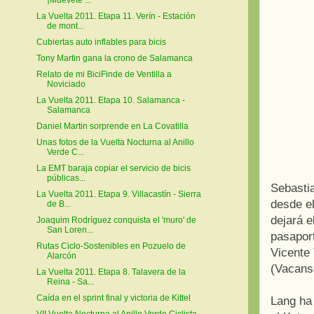
La Vuelta 2011. Etapa 11. Verín - Estación
de mont...
Cubiertas auto inflables para bicis
Tony Martin gana la crono de Salamanca
Relato de mi BiciFinde de Ventilla a
Noviciado
La Vuelta 2011. Etapa 10. Salamanca -
Salamanca
Daniel Martin sorprende en La Covatilla
Unas fotos de la Vuelta Nocturna al Anillo
Verde C...
La EMT baraja copiar el servicio de bicis
públicas...
Sebasti
La Vuelta 2011. Etapa 9. Villacastín - Sierra
desde el
de B...
dejará e
Joaquim Rodríguez conquista el 'muro' de
San Loren...
pasaport
Rutas Ciclo-Sostenibles en Pozuelo de
Vicente 
Alarcón
(Vacans
La Vuelta 2011. Etapa 8. Talavera de la
Reina - Sa...
Caída en el sprint final y victoria de Kittel
Lang ha
VII Vuelta Nocturna al Anillo Verde Ciclista