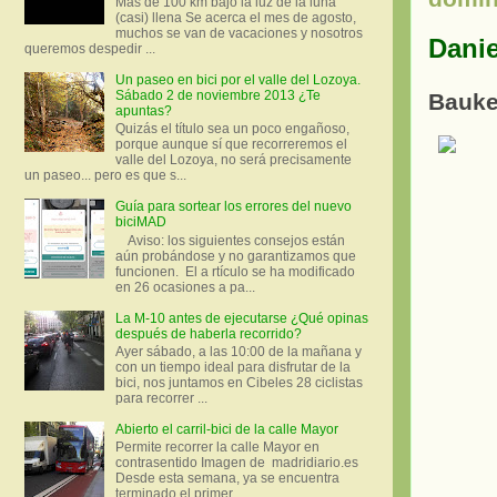
Más de 100 km bajo la luz de la luna
(casi) llena Se acerca el mes de agosto,
muchos se van de vacaciones y nosotros
Danie
queremos despedir ...
Un paseo en bici por el valle del Lozoya.
Sábado 2 de noviembre 2013 ¿Te
Bauke
apuntas?
Quizás el título sea un poco engañoso,
porque aunque sí que recorreremos el
valle del Lozoya, no será precisamente
un paseo... pero es que s...
Guía para sortear los errores del nuevo
biciMAD
Aviso: los siguientes consejos están
aún probándose y no garantizamos que
funcionen. El a rtículo se ha modificado
en 26 ocasiones a pa...
La M-10 antes de ejecutarse ¿Qué opinas
después de haberla recorrido?
Ayer sábado, a las 10:00 de la mañana y
con un tiempo ideal para disfrutar de la
bici, nos juntamos en Cibeles 28 ciclistas
para recorrer ...
Abierto el carril-bici de la calle Mayor
Permite recorrer la calle Mayor en
contrasentido Imagen de madridiario.es
Desde esta semana, ya se encuentra
terminado el primer...