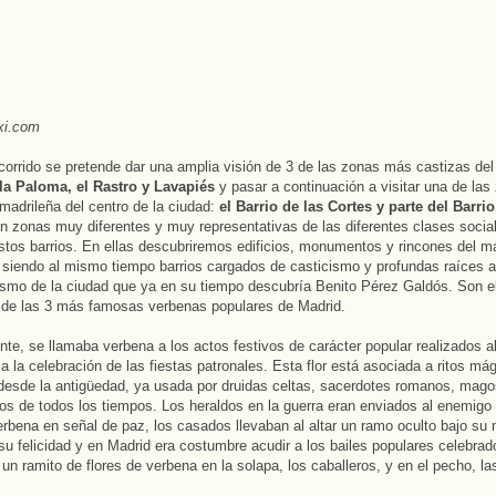
ixi.com
corrido se pretende dar una amplia visión de 3 de las zonas más castizas del 
 la Paloma, el Rastro y Lavapiés
y pasar a continuación a visitar una de las
madrileña del centro de la ciudad:
el Barrio de las Cortes y parte del Barrio
n zonas muy diferentes y muy representativas de las diferentes clases socia
stos barrios. En ellas descubriremos edificios, monumentos y rincones del má
 siendo al mismo tiempo barrios cargados de casticismo y profundas raíces a
ismo de la ciudad que ya en su tiempo descubría Benito Pérez Galdós. Son el
 de las 3 más famosas verbenas populares de Madrid.
nte, se llamaba verbena a los actos festivos de carácter popular realizados al 
a la celebración de las fiestas patronales. Esta flor está asociada a ritos má
 desde la antigüedad, ya usada por druidas celtas, sacerdotes romanos, mag
os de todos los tiempos. Los heraldos en la guerra eran enviados al enemigo
rbena en señal de paz, los casados llevaban al altar un ramo oculto bajo su
u felicidad y en Madrid era costumbre acudir a los bailes populares celebrad
un ramito de flores de verbena en la solapa, los caballeros, y en el pecho, la