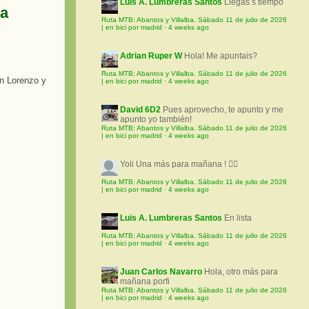
Luis A. Lumbreras Santos
Llegas s tiempo
ma
Ruta MTB: Abantos y Villalba. Sábado 11 de julio de 2026
| en bici por madrid
·
4 weeks ago
Adrian Ruper W
Hola! Me apuntais?
Ruta MTB: Abantos y Villalba. Sábado 11 de julio de 2026
| en bici por madrid
·
4 weeks ago
David 6D2
Pues aprovecho, te apunto y me
apunto yo también!
Ruta MTB: Abantos y Villalba. Sábado 11 de julio de 2026
| en bici por madrid
·
4 weeks ago
Yoli
Una más para mañana ! 🚵‍♀️
Ruta MTB: Abantos y Villalba. Sábado 11 de julio de 2026
| en bici por madrid
·
4 weeks ago
Luis A. Lumbreras Santos
En lista
Ruta MTB: Abantos y Villalba. Sábado 11 de julio de 2026
| en bici por madrid
·
4 weeks ago
Juan Carlos Navarro
Hola, otro más para
mañana porfi
Ruta MTB: Abantos y Villalba. Sábado 11 de julio de 2026
| en bici por madrid
·
4 weeks ago