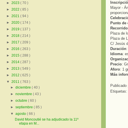
Inscripci
►
2023
( 70 )
Mayor - Ár
►
2022
( 85 )
proporciona
►
2021
( 94 )
Celebraci
►
2020
( 174 )
Punto de 
Recorrido 
►
2019
( 137 )
Plaza de l
►
2018
( 214 )
Plaza de L
►
2017
( 209 )
C/ Jesús d
Duración
►
2016
( 263 )
Idioma
: e
►
2015
( 288 )
Organiza
►
2014
( 287 )
Precio
: Gr
►
2013
( 549 )
Aforo
: 1 
Más info
►
2012
( 625 )
▼
2011
( 763 )
Publicado
►
diciembre
( 40 )
Etiquetas
►
noviembre
( 43 )
►
octubre
( 60 )
►
septiembre
( 85 )
▼
agosto
( 66 )
David Moncoutié se ha adjudicado la 11º
etapa en M...