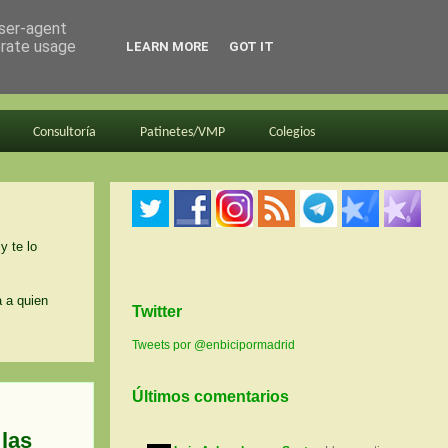
user-agent
erate usage
LEARN MORE
GOT IT
Consultoría
Patinetes/VMP
Colegios
y te lo
a a quien
Twitter
Tweets por @enbicipormadrid
Últimos comentarios
 las