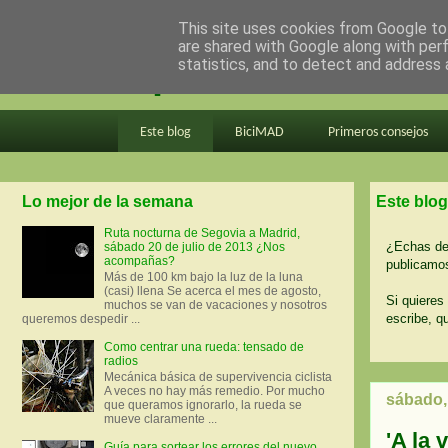
This site uses cookies from Google to 
are shared with Google along with per
en bici por madrid
statistics, and to detect and address 
Este blog
BiciMAD
Primeros consejos
Lo mejor de la semana
Este blog
Ruta nocturna de Segovia a Madrid,
¿Echas de 
sábado 20 de julio de 2013 ¿Nos
acompañas?
publicamos
Más de 100 km bajo la luz de la luna
(casi) llena Se acerca el mes de agosto,
Si quieres 
muchos se van de vacaciones y nosotros
escribe, q
queremos despedir ...
Como centrar una rueda: tensado de
radios
Mecánica básica de supervivencia ciclista
A veces no hay más remedio. Por mucho
sábado,
que queramos ignorarlo, la rueda se
mueve claramente ...
'A la 
Guía para sortear los errores del nuevo