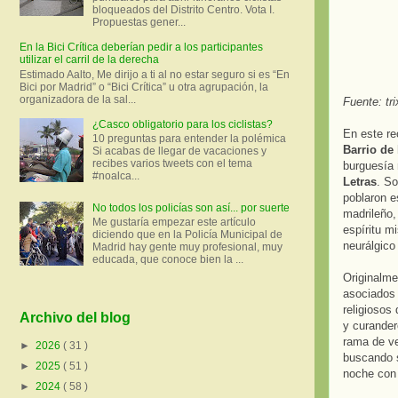
bloqueados del Distrito Centro. Vota I.
Propuestas gener...
En la Bici Crítica deberían pedir a los participantes
utilizar el carril de la derecha
Estimado Aalto, Me dirijo a ti al no estar seguro si es “En
Bici por Madrid” o “Bici Crítica” u otra agrupación, la
organizadora de la sal...
Fuente: tr
¿Casco obligatorio para los ciclistas?
En este re
10 preguntas para entender la polémica
Barrio de
Si acabas de llegar de vacaciones y
recibes varios tweets con el tema
burguesía 
#noalca...
Letras
. So
poblaron e
No todos los policías son así... por suerte
madrileño,
Me gustaría empezar este artículo
espíritu m
diciendo que en la Policía Municipal de
neurálgico
Madrid hay gente muy profesional, muy
educada, que conoce bien la ...
Originalme
asociados 
religiosos
Archivo del blog
y curander
rama de ve
►
2026
( 31 )
buscando s
►
2025
( 51 )
noche con 
►
2024
( 58 )