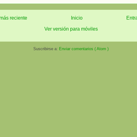
más reciente
Inicio
Entr
Ver versión para móviles
Suscribirse a:
Enviar comentarios ( Atom )