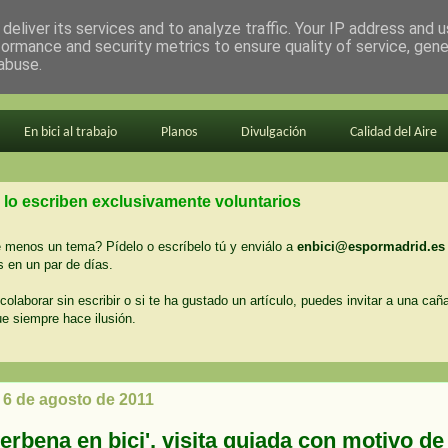
deliver its services and to analyze traffic. Your IP address and 
formance and security metrics to ensure quality of service, gen
abuse.
En bici al trabajo
Planos
Divulgación
Calidad del Aire
 lo escriben exclusivamente voluntarios
menos un tema? Pídelo o escríbelo tú y enviálo a
enbici@espormadrid.es
 en un par de días.
colaborar sin escribir o si te ha gustado un artículo, puedes invitar a una cañ
ue siempre hace ilusión.
 6 de agosto de 2011
verbena en bici', visita guiada con motivo de