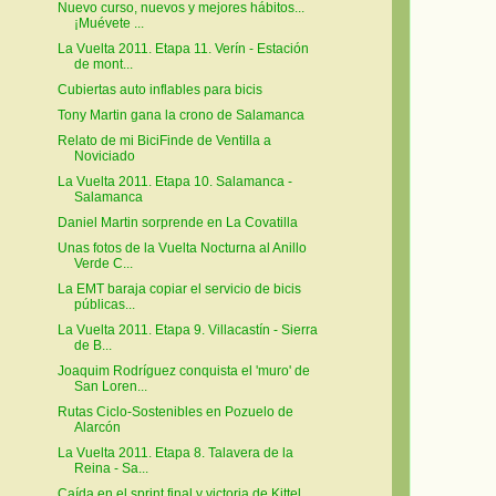
Nuevo curso, nuevos y mejores hábitos...
¡Muévete ...
La Vuelta 2011. Etapa 11. Verín - Estación
de mont...
Cubiertas auto inflables para bicis
Tony Martin gana la crono de Salamanca
Relato de mi BiciFinde de Ventilla a
Noviciado
La Vuelta 2011. Etapa 10. Salamanca -
Salamanca
Daniel Martin sorprende en La Covatilla
Unas fotos de la Vuelta Nocturna al Anillo
Verde C...
La EMT baraja copiar el servicio de bicis
públicas...
La Vuelta 2011. Etapa 9. Villacastín - Sierra
de B...
Joaquim Rodríguez conquista el 'muro' de
San Loren...
Rutas Ciclo-Sostenibles en Pozuelo de
Alarcón
La Vuelta 2011. Etapa 8. Talavera de la
Reina - Sa...
Caída en el sprint final y victoria de Kittel