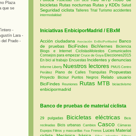
smo Plaza
bicicletas
Rutas nocturnas
Rutas y KDDs
Salud
na que se
Seguridad ciclista
Talleres
Trial
Turismo
accidentes
intermodalidad
intero -
Iniciativas EnbiciporMadrid / EBxM
Agustín Lara -
 del Prado -
Acción ciudadana
Banco
Asociación EnBiciPorMadrid
de pruebas
BiciFindes
BiciViernes
Biciencia
Blogs e Internet
CiclistasMolestos
Comunicados
Consejos para empezar
Elecciones2015
Cruce de Goya
Incidentes y denuncias
En bici al trabajo
Encuestas
Nuestros lectores
Informe Liberty
PMUS Centro
Propuestas
Plano de Calles Tranquilas
Peráltez
Relato usuario
Proyecto Bicisur
Puntos Negros
Rutas MTB
BiciFindes
Reuniones
biciactivismo
enbicipormadrid
Banco de pruebas de material ciclista
Bicicletas eléctricas
29 pulgadas
Bicis
Casco
Bicis urbanas
reclinadas
Cambios
Cámaras
Luces
Material
Espejos
Filtros y mascarillas
Frenos
Fixie
ciclista
Mecánica básica
Sillas infantiles
Sillines