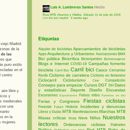
Luis A. Lumbreras Santos
Hecho
Ruta MTB: Abantos y Villalba. Sábado 11 de julio de 2026
| en bici por madrid
·
4 weeks ago
Etiquetas
viejo Madrid:
Aparcamientos de bicicletas
 zonas de la
Alquiler de bicicletas
Arquitectura y Urbanismo
Apps
Asociaciones
BMX
 de las
Bici pública
Bicicrítica
Bicienjambre
Bicimensajeros
les que
Blogs e Internet
Campañas fomento
COVID-19
s puro estilo
Carril bici
bicicleta
Casco
ncladas en el
Cercanías
Carril Bus
Ciclismo de carretera
 centro
Renfe
Ciclismo en femenino
Ciclocarril
Cicloturismo
Competición
Cine
Consejos para empezar
Cursos
DGT
Datos
DH
y estadísticas
Deporte
Diseño
Encuestas
aire libre y
Excursiones
Falsos mitos
Exposiciones
Famosos en bici
gicos y
Fiestas ciclistas
Ferias y Congresos
os medievales
Incidentes y denuncias
 con una
Freeride
Historia
Futuro
MTB
Marchas MTB
 manto
Libros y Guías
Manifestaciones
Nuestros
os en la
Masas críticas
Niños
Nieve
Moda
s mujeres.
lectores
Ordenanzas ciclistas
Patinetes
Política
Red MTB
Robo de
Publicidad con bicis