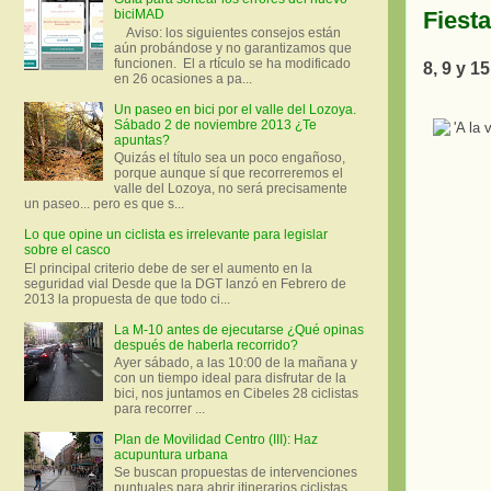
Fiest
biciMAD
Aviso: los siguientes consejos están
aún probándose y no garantizamos que
funcionen. El a rtículo se ha modificado
8, 9 y 1
en 26 ocasiones a pa...
Un paseo en bici por el valle del Lozoya.
Sábado 2 de noviembre 2013 ¿Te
apuntas?
Quizás el título sea un poco engañoso,
porque aunque sí que recorreremos el
valle del Lozoya, no será precisamente
un paseo... pero es que s...
Lo que opine un ciclista es irrelevante para legislar
sobre el casco
El principal criterio debe de ser el aumento en la
seguridad vial Desde que la DGT lanzó en Febrero de
2013 la propuesta de que todo ci...
La M-10 antes de ejecutarse ¿Qué opinas
después de haberla recorrido?
Ayer sábado, a las 10:00 de la mañana y
con un tiempo ideal para disfrutar de la
bici, nos juntamos en Cibeles 28 ciclistas
para recorrer ...
Plan de Movilidad Centro (III): Haz
acupuntura urbana
Se buscan propuestas de intervenciones
puntuales para abrir itinerarios ciclistas