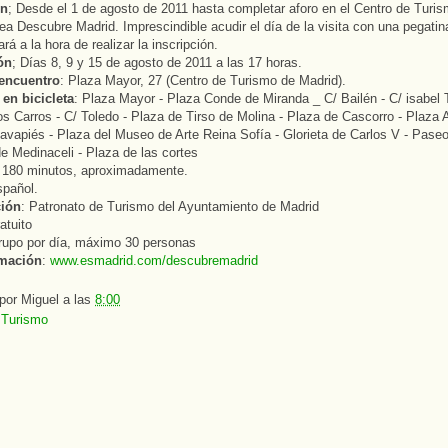
ón
; Desde el 1 de agosto de 2011 hasta completar aforo en el Centro de Turi
ea Descubre Madrid. Imprescindible acudir el día de la visita con una pegati
rá a la hora de realizar la inscripción.
ón
; Días 8, 9 y 15 de agosto de 2011 a las 17 horas.
encuentro
: Plaza Mayor, 27 (Centro de Turismo de Madrid).
en bicicleta
: Plaza Mayor - Plaza Conde de Miranda _ C/ Bailén - C/ isabel T
os Carros - C/ Toledo - Plaza de Tirso de Molina - Plaza de Cascorro - Plaza 
avapiés - Plaza del Museo de Arte Reina Sofía - Glorieta de Carlos V - Paseo
e Medinaceli - Plaza de las cortes
: 180 minutos, aproximadamente.
spañol.
ción
: Patronato de Turismo del Ayuntamiento de Madrid
atuito
grupo por día, máximo 30 personas
rmación
:
www.esmadrid.com/descubremadrid
 por
Miguel
a las
8:00
:
Turismo