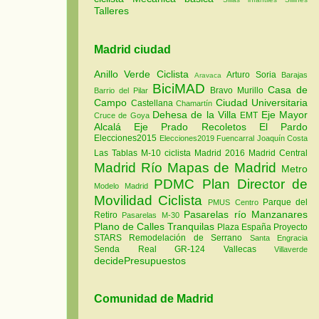
Talleres
Madrid ciudad
Anillo Verde Ciclista
Arturo Soria
Barajas
Aravaca
BiciMAD
Casa de
Bravo Murillo
Barrio del Pilar
Campo
Ciudad Universitaria
Castellana
Chamartín
Dehesa de la Villa
Eje Mayor
EMT
Cruce de Goya
Alcalá
Eje Prado Recoletos
El Pardo
Elecciones2015
Elecciones2019
Fuencarral
Joaquín Costa
Las Tablas
M-10 ciclista
Madrid 2016
Madrid Central
Madrid Río
Mapas de Madrid
Metro
PDMC Plan Director de
Modelo Madrid
Movilidad Ciclista
Parque del
PMUS Centro
Pasarelas río Manzanares
Retiro
Pasarelas M-30
Plano de Calles Tranquilas
Plaza España
Proyecto
STARS
Remodelación de Serrano
Santa Engracia
Senda Real GR-124
Vallecas
Villaverde
decidePresupuestos
Comunidad de Madrid