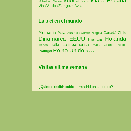
Vuelta Ciclista a España
Valladolid
Vitoria
Vías Verdes
Zaragoza
Ávila
La bici en el mundo
Alemania
Asia
Canadá
Chile
Australia
Bélgica
Austria
Dinamarca
EEUU
Holanda
Francia
Latinoamérica
Italia
Malta
Oriente Medio
Irlanda
Reino Unido
Portugal
Suecia
Visitas última semana
¿Quieres recibir enbicipormadrid en tu correo?