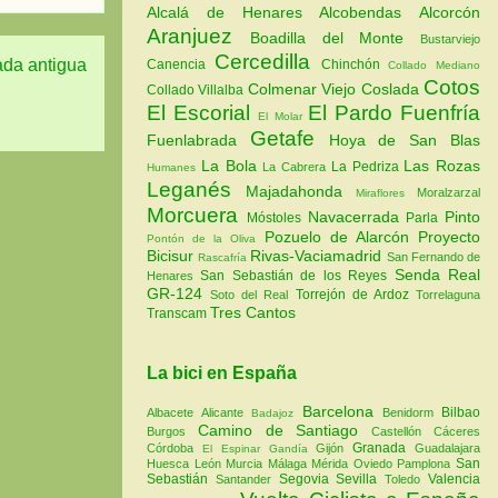
Alcalá de Henares
Alcobendas
Alcorcón
Aranjuez
Boadilla del Monte
Bustarviejo
Cercedilla
ada antigua
Canencia
Chinchón
Collado Mediano
Cotos
Colmenar Viejo
Coslada
Collado Villalba
El Escorial
El Pardo
Fuenfría
El Molar
Getafe
Fuenlabrada
Hoya de San Blas
La Bola
Las Rozas
La Pedriza
La Cabrera
Humanes
Leganés
Majadahonda
Moralzarzal
Miraflores
Morcuera
Navacerrada
Pinto
Móstoles
Parla
Pozuelo de Alarcón
Proyecto
Pontón de la Oliva
Bicisur
Rivas-Vaciamadrid
San Fernando de
Rascafría
Senda Real
San Sebastián de los Reyes
Henares
GR-124
Torrejón de Ardoz
Soto del Real
Torrelaguna
Tres Cantos
Transcam
La bici en España
Barcelona
Bilbao
Albacete
Alicante
Benidorm
Badajoz
Camino de Santiago
Burgos
Castellón
Cáceres
Granada
Córdoba
Gijón
Guadalajara
El Espinar
Gandía
San
Huesca
León
Murcia
Málaga
Mérida
Oviedo
Pamplona
Sebastián
Segovia
Sevilla
Valencia
Santander
Toledo