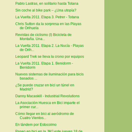
Pablo Lastras, en solitario hasta Totana
Sin coche al bike park – ¿Una utopía?
La Vuelta 2011. Etapa 3. Petrer - Totana
Chris Sutton da la sorpresa en las Playas
de Orihuela
Revistas de ciclismo (I) Bicicleta de
Montaña. Una...
La Vuelta 2011. Etapa 2. La Nucía - Playas
de Orih...
Leopard Trek se lleva la crono por equipos
La Vuelta 2011. Etapa 1. Benidorm -
Benidorm
Nuevos sistemas de iluminación para bicis
basados ...
¿Se puede cruzar en bici un túnel en
Madrid?
Danny Macaskill - Industrial Revolutions
La Asociación Huesca en Bici imparte el
primer cur...
Cómo llegar en bici al aeródromo de
Cuatro Vientos...
En tándem por Estocolmo
Paseo en bici en la JMJ este jueves 18 de