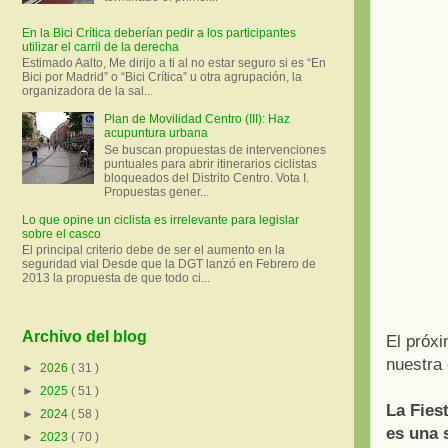
En la Bici Crítica deberían pedir a los participantes
utilizar el carril de la derecha
Estimado Aalto, Me dirijo a ti al no estar seguro si es “En
Bici por Madrid” o “Bici Crítica” u otra agrupación, la
organizadora de la sal...
Plan de Movilidad Centro (III): Haz
acupuntura urbana
Se buscan propuestas de intervenciones
puntuales para abrir itinerarios ciclistas
bloqueados del Distrito Centro. Vota I.
Propuestas gener...
Lo que opine un ciclista es irrelevante para legislar
sobre el casco
El principal criterio debe de ser el aumento en la
seguridad vial Desde que la DGT lanzó en Febrero de
2013 la propuesta de que todo ci...
Archivo del blog
El próxi
nuestra 
►
2026
( 31 )
►
2025
( 51 )
La Fies
►
2024
( 58 )
es una 
►
2023
( 70 )