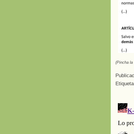
(Pincha la
Publica
Etiquet