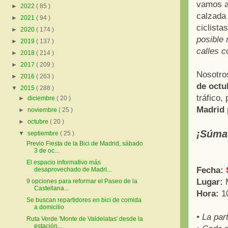
vamos a
►
2022
( 85 )
calzada 
►
2021
( 94 )
ciclista
►
2020
( 174 )
posible 
►
2019
( 137 )
calles c
►
2018
( 214 )
►
2017
( 209 )
Nosotro
►
2016
( 263 )
de octu
▼
2015
( 288 )
tráfico,
►
diciembre
( 20 )
Madrid 
►
noviembre
( 25 )
►
octubre
( 20 )
¡Súmat
▼
septiembre
( 25 )
Previo Fiesta de la Bici de Madrid, sábado
3 de oc...
El espacio informativo más
Fecha:
desaprovechado de Madri...
Lugar:
M
9 opciones para reformar el Paseo de la
Castellana...
Hora:
10
Se buscan repartidores en bici de comida
a domicilio
• La par
Ruta Verde 'Monte de Valdelatas' desde la
estación...