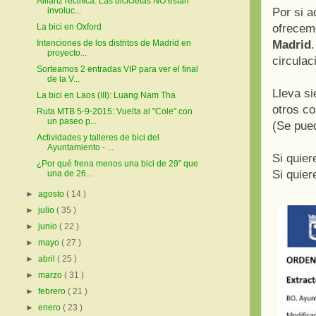
Allianz rectifica: Las bicicletas NO están
involuc...
Por si a
La bici en Oxford
ofrecem
Intenciones de los distritos de Madrid en
Madrid
proyecto...
circulac
Sorteamos 2 entradas VIP para ver el final
de la V...
Lleva si
La bici en Laos (III): Luang Nam Tha
otros co
Ruta MTB 5-9-2015: Vuelta al "Cole" con
un paseo p...
(Se pued
Actividades y talleres de bici del
Ayuntamiento - ...
Si quier
¿Por qué frena menos una bici de 29" que
Si quier
una de 26...
►
agosto
( 14 )
►
julio
( 35 )
►
junio
( 22 )
►
mayo
( 27 )
►
abril
( 25 )
►
marzo
( 31 )
►
febrero
( 21 )
►
enero
( 23 )