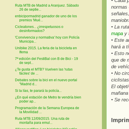
• Cada p
Ruta MTB de Madrid a Aranjuez. Sábado
normas d
26 de septie...
señales,
enbicipormadrid ganador de uno de los
maniobra
premios 'Mué...
• La ru
Cicleatones... ¿irrespetuosos o
desinformados?
mapa
y 
'Convivencia y normativa' hoy con Policía
• Este a
Municipa...
hará a tí
Unibike 2015. La feria de la bicicleta en
Ifema
• Esto n
7ª edición del FestiBal con B de Bici - 19
que de m
de sept...
de vehíc
¿Te gusta el MTB? Vuelven las 'rutas
• No cir
fáciles' de ...
ciclista
Debates sobre la bici en el nuevo portal
"Madrid d...
El objet
Si la lías, te parará la policía...
mañana 
¿En qué estación de Metro te vendría bien
• Se rec
poder ap...
Programación de la Semana Europea de
la Movilidad ...
Ruta MTB 12/09/2015. Una ruta de
Imprim
montaña para emul...