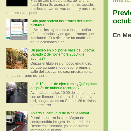
Más de 100 km bajo la luz de la luna
(casi) llena Se acerca el mes de agosto,
muchos se van de vacaciones y nosotros
Previ
queremos despedir ...
octub
Guía para sortear los errores del nuevo
biciMAD
Aviso: los siguientes consejos están
En Me
aún probándose y no garantizamos que
funcionen. El a rtículo se ha modificado
en 26 ocasiones a pa...
Un paseo en bici por el valle del Lozoya.
Sábado 2 de noviembre 2013 ¿Te
apuntas?
Quizás el título sea un poco engañoso,
porque aunque sí que recorreremos el
valle del Lozoya, no será precisamente
un paseo... pero es que s...
La M-10 antes de ejecutarse ¿Qué opinas
después de haberla recorrido?
Ayer sábado, a las 10:00 de la mañana y
con un tiempo ideal para disfrutar de la
bici, nos juntamos en Cibeles 28 ciclistas
para recorrer ...
Abierto el carril-bici de la calle Mayor
Permite recorrer la calle Mayor en
contrasentido Imagen de madridiario.es
Desde esta semana, ya se encuentra
terminado el primer...