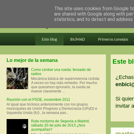
This site uses cookies from Google to 
are shared with Google along with per
en bici por madrid
statistics, and to detect and address
Este blog
BiciMAD
Primeros consejos
Lo mejor de la semana
Este b
Como centrar una rueda: tensado de
radios
¿Echas 
Mecánica básica de supervivencia ciclista
A veces no hay más remedio. Por mucho
enbici
que queramos ignorarlo, la rueda se
mueve claramente ...
Si quier
Reunión con el PSOE, noviembre 2011
Al igual que hicimos anteriormente con los grupos
invitar
municipales de Unión Progreso y Democracia (UPyD) e
Izquierda Unida (IU) , la semana pas...
Ruta nocturna de Segovia a Madrid,
sábado 20 de julio de 2013 ¿Nos
acompañas?
marte