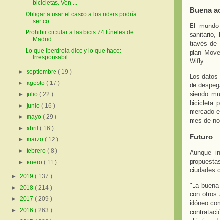
bicicletas. Ven ...
Buena a
Obligar a usar el casco a los riders podría
ser co...
El mundo 
Prohibir circular a las bicis 74 túneles de
sanitario,
Madrid...
través de 
Lo que Iberdrola dice y lo que hace:
plan Move
Irresponsabil...
Wifly.
►
septiembre
( 19 )
Los datos 
►
agosto
( 17 )
de despega
siendo mu
►
julio
( 22 )
bicicleta
►
junio
( 16 )
mercado e
►
mayo
( 29 )
mes de nov
►
abril
( 16 )
Futuro
►
marzo
( 12 )
►
febrero
( 8 )
Aunque in
propuestas
►
enero
( 11 )
ciudades c
►
2019
( 137 )
"La buena
►
2018
( 214 )
con otros 
►
2017
( 209 )
idóneo.co
►
2016
( 263 )
contrataci