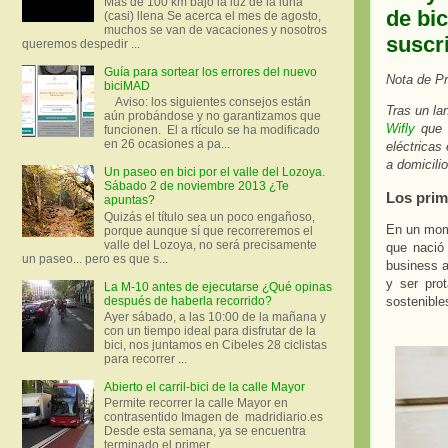
Más de 100 km bajo la luz de la luna
de bic
(casi) llena Se acerca el mes de agosto,
muchos se van de vacaciones y nosotros
suscr
queremos despedir ...
Guía para sortear los errores del nuevo
Nota de P
biciMAD
Aviso: los siguientes consejos están
Tras un la
aún probándose y no garantizamos que
Wifly
que o
funcionen. El a rtículo se ha modificado
en 26 ocasiones a pa...
eléctricas
a domicilio
Un paseo en bici por el valle del Lozoya.
Sábado 2 de noviembre 2013 ¿Te
Los prim
apuntas?
Quizás el título sea un poco engañoso,
En un mome
porque aunque sí que recorreremos el
valle del Lozoya, no será precisamente
que nació
un paseo... pero es que s...
business a
y ser pro
La M-10 antes de ejecutarse ¿Qué opinas
después de haberla recorrido?
sostenible
Ayer sábado, a las 10:00 de la mañana y
con un tiempo ideal para disfrutar de la
bici, nos juntamos en Cibeles 28 ciclistas
para recorrer ...
Abierto el carril-bici de la calle Mayor
Permite recorrer la calle Mayor en
contrasentido Imagen de madridiario.es
Desde esta semana, ya se encuentra
terminado el primer...