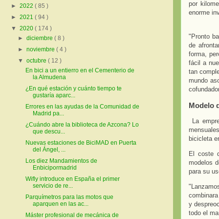
por kilome
►
2022
( 85 )
enorme inv
►
2021
( 94 )
▼
2020
( 174 )
"Pronto b
►
diciembre
( 8 )
de afronta
►
noviembre
( 4 )
forma, per
▼
octubre
( 12 )
fácil a nu
En bici a un entierro en el Cementerio de
tan comple
la Almudena
mundo asoc
¿En qué estación y cuánto tiempo te
cofundador
gustaría aparc...
Modelo d
Errores en las ayudas de la Comunidad de
Madrid pa...
La empres
¿Cuándo abre la biblioteca de Azcona? Lo
mensuales 
que descu...
bicicleta 
Nuevas estaciones de BiciMAD en Puerta
del Ángel, ...
El coste 
Los diez Mandamientos de
modelos de
Enbicipormadrid
para su us
Wifly introduce en España el primer
servicio de re...
"Lanzamos
combinara 
Parquímetros para las motos que
y despreoc
aparquen en las ac...
todo el ma
Máster profesional de mecánica de