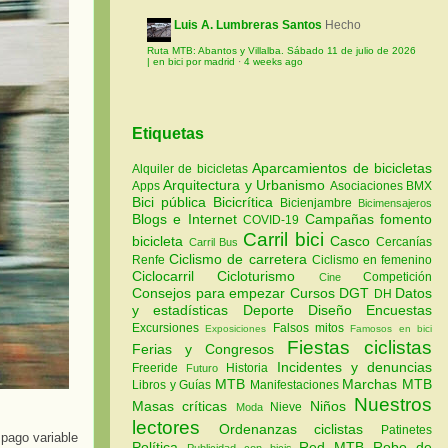
Luis A. Lumbreras Santos
Hecho
Ruta MTB: Abantos y Villalba. Sábado 11 de julio de 2026
| en bici por madrid
·
4 weeks ago
Etiquetas
Aparcamientos de bicicletas
Alquiler de bicicletas
Arquitectura y Urbanismo
Apps
Asociaciones
BMX
Bici pública
Bicicrítica
Bicienjambre
Bicimensajeros
Blogs e Internet
Campañas fomento
COVID-19
Carril bici
bicicleta
Casco
Cercanías
Carril Bus
Ciclismo de carretera
Renfe
Ciclismo en femenino
Ciclocarril
Cicloturismo
Competición
Cine
Consejos para empezar
Cursos
DGT
Datos
DH
y estadísticas
Deporte
Diseño
Encuestas
Excursiones
Falsos mitos
Exposiciones
Famosos en bici
Fiestas ciclistas
Ferias y Congresos
Incidentes y denuncias
Freeride
Historia
Futuro
MTB
Marchas MTB
Libros y Guías
Manifestaciones
Nuestros
Masas críticas
Niños
Nieve
Moda
lectores
Ordenanzas ciclistas
Patinetes
 pago variable
Política
Red MTB
Robo de
Publicidad con bicis