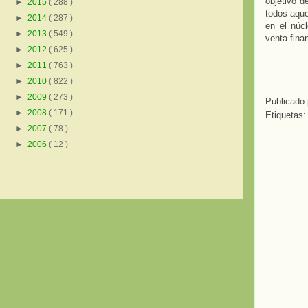
objetivo d
►
2015
( 288 )
todos aque
►
2014
( 287 )
en el núc
►
2013
( 549 )
venta fina
►
2012
( 625 )
►
2011
( 763 )
►
2010
( 822 )
►
2009
( 273 )
Publicado
►
2008
( 171 )
Etiquetas:
►
2007
( 78 )
►
2006
( 12 )