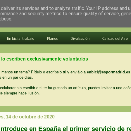
deliver its services and to analyze traffic. Your IP address and 
formance and security metrics to ensure quality of service, gen
abuse.
En bici al trabajo
Planos
Divulgación
Calidad del Aire
 lo escriben exclusivamente voluntarios
menos un tema? Pídelo o escríbelo tú y enviálo a
enbici@espormadrid.es
 en un par de días.
colaborar sin escribir o si te ha gustado un artículo, puedes invitar a una cañ
ue siempre hace ilusión.
es, 14 de octubre de 2020
introduce en España el primer servicio de r