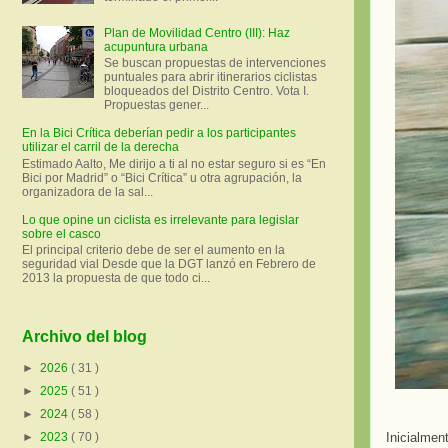
Plan de Movilidad Centro (III): Haz
acupuntura urbana
Se buscan propuestas de intervenciones
puntuales para abrir itinerarios ciclistas
bloqueados del Distrito Centro. Vota I.
Propuestas gener...
En la Bici Crítica deberían pedir a los participantes
utilizar el carril de la derecha
Estimado Aalto, Me dirijo a ti al no estar seguro si es “En
Bici por Madrid” o “Bici Crítica” u otra agrupación, la
organizadora de la sal...
Lo que opine un ciclista es irrelevante para legislar
sobre el casco
El principal criterio debe de ser el aumento en la
seguridad vial Desde que la DGT lanzó en Febrero de
2013 la propuesta de que todo ci...
Archivo del blog
►
2026
( 31 )
►
2025
( 51 )
►
2024
( 58 )
Inicialmen
►
2023
( 70 )