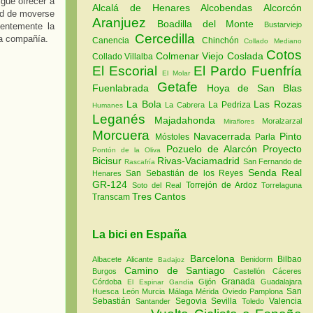
igue ofrecer a
Alcalá de Henares
Alcobendas
Alcorcón
dad de moverse
Aranjuez
Boadilla del Monte
Bustarviejo
nentemente la
Cercedilla
la compañía.
Canencia
Chinchón
Collado Mediano
Cotos
Colmenar Viejo
Coslada
Collado Villalba
El Escorial
El Pardo
Fuenfría
El Molar
Getafe
Fuenlabrada
Hoya de San Blas
La Bola
Las Rozas
La Pedriza
La Cabrera
Humanes
Leganés
Majadahonda
Moralzarzal
Miraflores
Morcuera
Navacerrada
Pinto
Móstoles
Parla
Pozuelo de Alarcón
Proyecto
Pontón de la Oliva
Bicisur
Rivas-Vaciamadrid
San Fernando de
Rascafría
Senda Real
San Sebastián de los Reyes
Henares
GR-124
Torrejón de Ardoz
Soto del Real
Torrelaguna
Tres Cantos
Transcam
La bici en España
Barcelona
Bilbao
Albacete
Alicante
Benidorm
Badajoz
Camino de Santiago
Burgos
Castellón
Cáceres
Granada
Córdoba
Gijón
Guadalajara
El Espinar
Gandía
San
Huesca
León
Murcia
Málaga
Mérida
Oviedo
Pamplona
Sebastián
Segovia
Sevilla
Valencia
Santander
Toledo