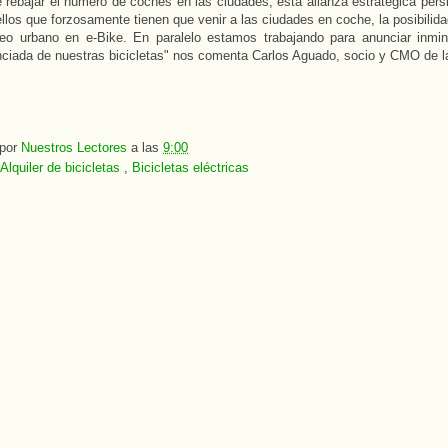
e rebajar el número de coches en las ciudades, esta alianza estratégica pers
llos que forzosamente tienen que venir a las ciudades en coche, la posibili
leo urbano en e-Bike. En paralelo estamos trabajando para anunciar inmi
nciada de nuestras bicicletas" nos comenta Carlos Aguado, socio y CMO de 
 por
Nuestros Lectores
a las
9:00
Alquiler de bicicletas
,
Bicicletas eléctricas