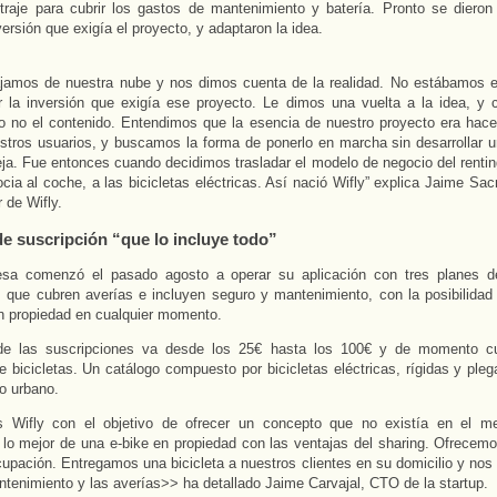
traje para cubrir los gastos de mantenimiento y batería. Pronto se dieron
ersión que exigía el proyecto, y adaptaron la idea.
ajamos de nuestra nube y nos dimos cuenta de la realidad. No estábamos e
r la inversión que exigía ese proyecto. Le dimos una vuelta a la idea, y
o no el contenido. Entendimos que la esencia de nuestro proyecto era hace
estros usuarios, y buscamos la forma de ponerlo en marcha sin desarrollar u
ja. Fue entonces cuando decidimos trasladar el modelo de negocio del rentin
ia al coche, a las bicicletas eléctricas. Así nació Wifly” explica Jaime Sa
 de Wifly.
e suscripción “que lo incluye todo”
a comenzó el pasado agosto a operar su aplicación con tres planes de
que cubren averías e incluyen seguro y mantenimiento, con la posibilidad d
en propiedad en cualquier momento.
de las suscripciones va desde los 25€ hasta los 100€ y de momento c
 bicicletas. Un catálogo compuesto por bicicletas eléctricas, rígidas y pleg
o urbano.
 Wifly con el objetivo de ofrecer un concepto que no existía en el m
lo mejor de una e-bike en propiedad con las ventajas del sharing. Ofrecemos
upación. Entregamos una bicicleta a nuestros clientes en su domicilio y no
ntenimiento y las averías>> ha detallado Jaime Carvajal, CTO de la startup.