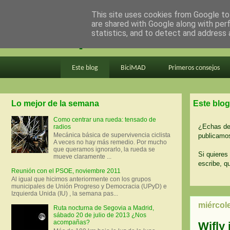
This site uses cookies from Google to 
are shared with Google along with per
en bici por madrid
statistics, and to detect and address 
Este blog
BiciMAD
Primeros consejos
Lo mejor de la semana
Este blog
Como centrar una rueda: tensado de
¿Echas de 
radios
Mecánica básica de supervivencia ciclista
publicamos
A veces no hay más remedio. Por mucho
que queramos ignorarlo, la rueda se
Si quieres 
mueve claramente ...
escribe, q
Reunión con el PSOE, noviembre 2011
Al igual que hicimos anteriormente con los grupos
municipales de Unión Progreso y Democracia (UPyD) e
Izquierda Unida (IU) , la semana pas...
miércol
Ruta nocturna de Segovia a Madrid,
sábado 20 de julio de 2013 ¿Nos
acompañas?
Wifly 