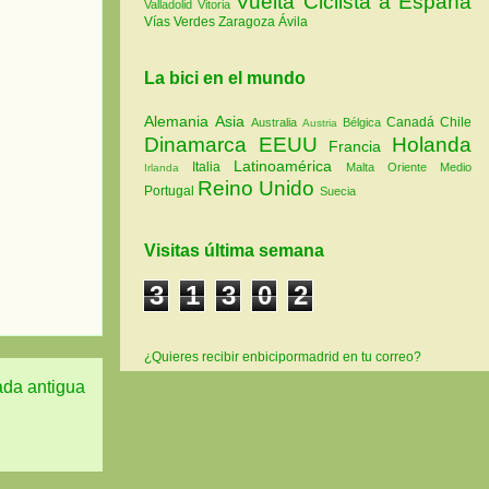
Vuelta Ciclista a España
Valladolid
Vitoria
Vías Verdes
Zaragoza
Ávila
La bici en el mundo
Alemania
Asia
Canadá
Chile
Australia
Bélgica
Austria
Dinamarca
EEUU
Holanda
Francia
Latinoamérica
Italia
Malta
Oriente Medio
Irlanda
Reino Unido
Portugal
Suecia
Visitas última semana
3
1
3
0
2
¿Quieres recibir enbicipormadrid en tu correo?
ada antigua