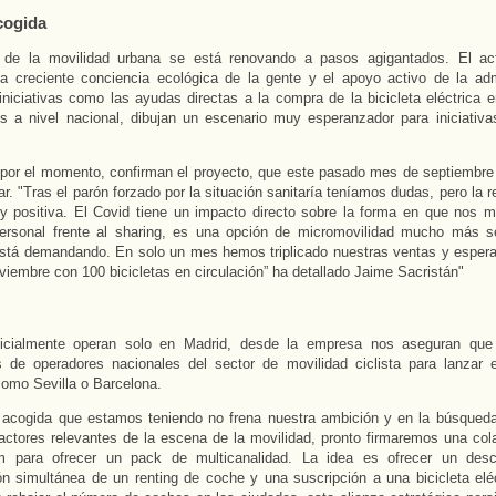
cogida
de la movilidad urbana se está renovando a pasos agigantados. El act
 la creciente conciencia ecológica de la gente y el apoyo activo de la adm
iniciativas como las ayudas directas a la compra de la bicicleta eléctrica 
s a nivel nacional, dibujan un escenario muy esperanzador para iniciativ
por el momento, confirman el proyecto, que este pasado mes de septiembre
r. "Tras el parón forzado por la situación sanitaría teníamos dudas, pero la 
y positiva. El Covid tiene un impacto directo sobre la forma en que nos 
 personal frente al sharing, es una opción de micromovilidad mucho más s
stá demandando. En solo un mes hemos triplicado nuestras ventas y espera
iembre con 100 bicicletas en circulación” ha detallado Jaime Sacristán"
icialmente operan solo en Madrid, desde la empresa nos aseguran que 
 de operadores nacionales del sector de movilidad ciclista para lanzar e
omo Sevilla o Barcelona.
 acogida que estamos teniendo no frena nuestra ambición y en la búsqueda
actores relevantes de la escena de la movilidad, pronto firmaremos una col
m para ofrecer un pack de multicanalidad. La idea es ofrecer un desc
ón simultánea de un renting de coche y una suscripción a una bicicleta eléc