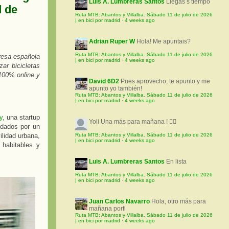
Luis A. Lumbreras Santos
Llegas s tiempo
d de
Ruta MTB: Abantos y Villalba. Sábado 11 de julio de 2026
| en bici por madrid
·
4 weeks ago
Adrian Ruper W
Hola! Me apuntais?
Ruta MTB: Abantos y Villalba. Sábado 11 de julio de 2026
resa española
| en bici por madrid
·
4 weeks ago
ar bicicletas
 100% online y
David 6D2
Pues aprovecho, te apunto y me
apunto yo también!
Ruta MTB: Abantos y Villalba. Sábado 11 de julio de 2026
| en bici por madrid
·
4 weeks ago
y
, una startup
Yoli
Una más para mañana ! 🚵‍♀️
ldados por un
ilidad urbana,
Ruta MTB: Abantos y Villalba. Sábado 11 de julio de 2026
| en bici por madrid
·
4 weeks ago
 habitables y
Luis A. Lumbreras Santos
En lista
Ruta MTB: Abantos y Villalba. Sábado 11 de julio de 2026
| en bici por madrid
·
4 weeks ago
Juan Carlos Navarro
Hola, otro más para
mañana porfi
Ruta MTB: Abantos y Villalba. Sábado 11 de julio de 2026
| en bici por madrid
·
4 weeks ago