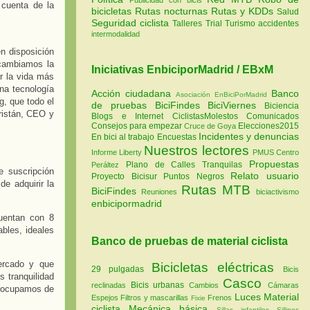
 cuenta de la
bicicletas
Rutas nocturnas
Rutas y KDDs
Salud
Seguridad ciclista
Talleres
Trial
Turismo
accidentes
intermodalidad
n disposición
 cambiamos la
Iniciativas EnbiciporMadrid / EBxM
r la vida más
na tecnología
Acción ciudadana
Banco
Asociación EnBiciPorMadrid
g, que todo el
de pruebas
BiciFindes
BiciViernes
Biciencia
cristán, CEO y
Blogs e Internet
CiclistasMolestos
Comunicados
Consejos para empezar
Elecciones2015
Cruce de Goya
Incidentes y denuncias
En bici al trabajo
Encuestas
Nuestros lectores
Informe Liberty
PMUS Centro
Propuestas
Plano de Calles Tranquilas
Peráltez
 suscripción
Relato usuario
Proyecto Bicisur
Puntos Negros
e adquirir la
Rutas MTB
BiciFindes
Reuniones
biciactivismo
enbicipormadrid
uentan con 8
ables, ideales
Banco de pruebas de material ciclista
ercado y que
Bicicletas eléctricas
29 pulgadas
Bicis
 tranquilidad
Casco
Bicis urbanas
reclinadas
Cambios
Cámaras
s ocupamos de
Luces
Material
Espejos
Filtros y mascarillas
Frenos
Fixie
ciclista
Mecánica básica
Sillas infantiles
Sillines