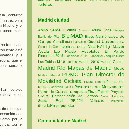
Talleres
ual contexto
Madrid ciudad
inistración a
en Madrid y el
Anillo Verde Ciclista
Arturo Soria
Barajas
as como la de
Aravaca
BiciMAD
Casa de
Bravo Murillo
Barrio del Pilar
Campo
Ciudad Universitaria
Castellana
Chamartín
 ha terminado
Dehesa de la Villa
Eje Mayor
EMT
Cruce de Goya
respuesta está
Alcalá
Eje Prado Recoletos
El Pardo
movemos, y la
Elecciones2015
Elecciones2019
Fuencarral
Joaquín Costa
egura, que el
Las Tablas
M-10 ciclista
Madrid 2016
Madrid Central
mos cerrar el
Madrid Río
Mapas de Madrid
Metro
PDMC Plan Director de
Modelo Madrid
Movilidad Ciclista
Parque del
PMUS Centro
Pasarelas río Manzanares
Retiro
Pasarelas M-30
han recibido
Plano de Calles Tranquilas
Plaza España
Proyecto
l servicio en
STARS
Remodelación de Serrano
Santa Engracia
Senda Real GR-124
Vallecas
Villaverde
decidePresupuestos
 de sinergias
aboración con
uento por la
Comunidad de Madrid
trica. Con el