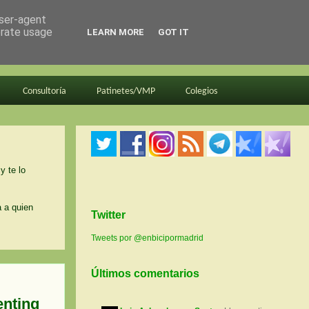
user-agent
erate usage
LEARN MORE
GOT IT
Consultoría
Patinetes/VMP
Colegios
y te lo
a a quien
Twitter
Tweets por @enbicipormadrid
Últimos comentarios
enting