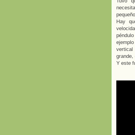
Tuvo qu
necesit
pequeño
Hay qu
velocida
péndulo
ejemplo 
vertica
grande,
Y este f