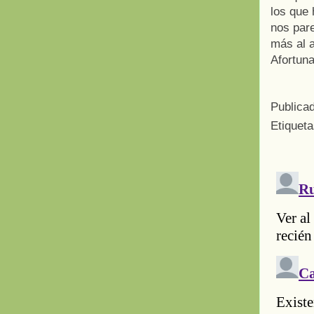
los que 
nos pare
más al 
Afortun
Publica
Etiquet