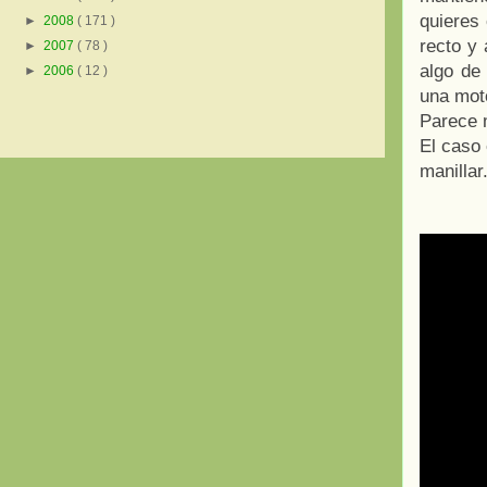
quieres
►
2008
( 171 )
recto y 
►
2007
( 78 )
algo de 
►
2006
( 12 )
una mot
Parece m
El caso 
manillar