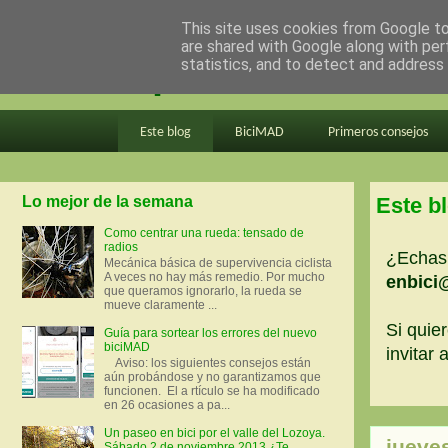
This site uses cookies from Google to 
are shared with Google along with per
en bici por madrid
statistics, and to detect and address
Este blog
BiciMAD
Primeros consejos
Lo mejor de la semana
Este b
Como centrar una rueda: tensado de
radios
¿Echas 
Mecánica básica de supervivencia ciclista
A veces no hay más remedio. Por mucho
enbici
que queramos ignorarlo, la rueda se
mueve claramente ...
Si quier
Guía para sortear los errores del nuevo
biciMAD
invitar
Aviso: los siguientes consejos están
aún probándose y no garantizamos que
funcionen. El a rtículo se ha modificado
en 26 ocasiones a pa...
Un paseo en bici por el valle del Lozoya.
jueves
Sábado 2 de noviembre 2013 ¿Te