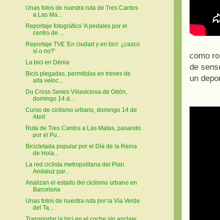
Unas fotos de nuestra ruta de Tres Cantos
a Las Ma...
Reportaje fotográfico 'A pedales por el
centro de ...
Reportaje TVE 'En ciudad y en bici: ¿casco
sí o no?'
como rob
La bici en Dénia
de sens
Bicis plegadas, permitidas en trenes de
un depor
alta veloc...
Du Cross Series Villaviciosa de Odón,
domingo 14 d...
Curso de ciclismo urbano, domingo 14 de
Abril
Ruta de Tres Cantos a Las Matas, pasando
por el Pu...
Bicicletada popular por el Día de la Reina
de Hola...
La red ciclista metropolitana del Plan
Andaluz par...
Analizan el estado del ciclismo urbano en
Barcelona
Unas fotos de nuestra ruta por la Vía Verde
del Ta...
Transportar la bici en el coche sin anclaje