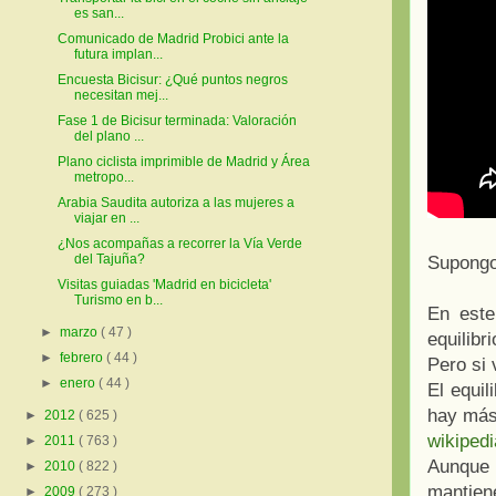
es san...
Comunicado de Madrid Probici ante la
futura implan...
Encuesta Bicisur: ¿Qué puntos negros
necesitan mej...
Fase 1 de Bicisur terminada: Valoración
del plano ...
Plano ciclista imprimible de Madrid y Área
metropo...
Arabia Saudita autoriza a las mujeres a
viajar en ...
¿Nos acompañas a recorrer la Vía Verde
del Tajuña?
S
upongo
Visitas guiadas 'Madrid en bicicleta'
Turismo en b...
En este
►
marzo
( 47 )
equilibri
►
febrero
( 44 )
Pero si
►
enero
( 44 )
El equil
hay más 
►
2012
( 625 )
wikipedi
►
2011
( 763 )
Aunque l
►
2010
( 822 )
mantiene
►
2009
( 273 )