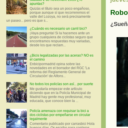
apuntas?
Quizás el título sea un poco engañoso,
Robot
porque aunque sí que recorreremos el
valle del Lozoya, no será precisamente
un paseo... pero es que s...
¿Sueña
¿Cuándo es necesario un carril bici?
¡Vaya pregunta! Si la hacemos ante un
grupo cualquiera de ciclistas seguro que
encontramos respuestas muy variadas,
desde los que reclam...
¿Bicis legalizadas por las aceras? NO es
el camino
Enbicipormadrid opina sobre las
novedades en el borrador del RGC 'La
reforma del Reglamento General de
Circulación' de Alfons...
No todos los policías son así... por suerte
Me gustaría empezar este artículo
diciendo que en la Policía Municipal de
Madrid hay gente muy profesional, muy
educada, que conoce bien la ...
Policía amenaza con requisar la bici a
dos ciclistas por empeñarse en circular
legalmente
Comentario publicado por carrasbici Hola
buenos días. Os escribo para contaros