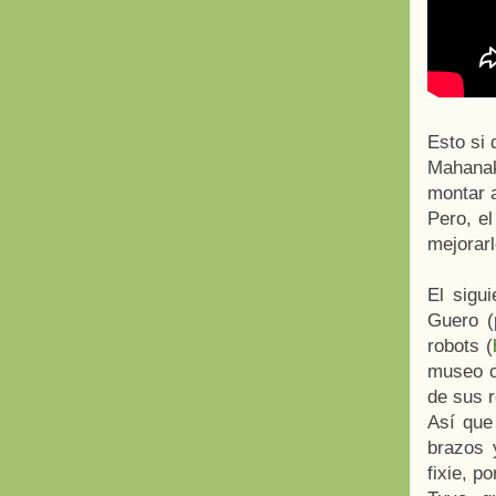
Esto si 
Mahanak
montar a
Pero, e
mejorarl
El sigu
Guero (
robots (
museo ce
de sus r
Así que
brazos 
fixie, po