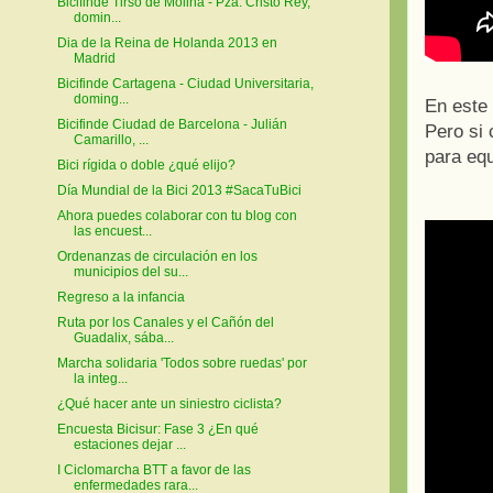
Bicifinde Tirso de Molina - Pza. Cristo Rey,
domin...
Dia de la Reina de Holanda 2013 en
Madrid
Bicifinde Cartagena - Ciudad Universitaria,
doming...
En este 
Bicifinde Ciudad de Barcelona - Julián
Pero si 
Camarillo, ...
para equ
Bici rígida o doble ¿qué elijo?
Día Mundial de la Bici 2013 #SacaTuBici
Ahora puedes colaborar con tu blog con
las encuest...
Ordenanzas de circulación en los
municipios del su...
Regreso a la infancia
Ruta por los Canales y el Cañón del
Guadalix, sába...
Marcha solidaria 'Todos sobre ruedas' por
la integ...
¿Qué hacer ante un siniestro ciclista?
Encuesta Bicisur: Fase 3 ¿En qué
estaciones dejar ...
I Ciclomarcha BTT a favor de las
enfermedades rara...