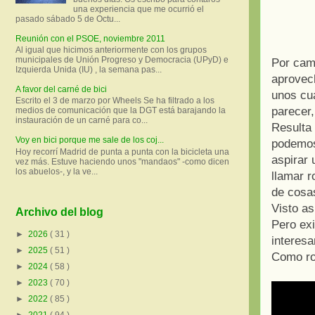
una experiencia que me ocurrió el
pasado sábado 5 de Octu...
Reunión con el PSOE, noviembre 2011
Al igual que hicimos anteriormente con los grupos
municipales de Unión Progreso y Democracia (UPyD) e
Por camb
Izquierda Unida (IU) , la semana pas...
aprovech
A favor del carné de bici
unos cu
Escrito el 3 de marzo por Wheels Se ha filtrado a los
parecer,
medios de comunicación que la DGT está barajando la
instauración de un carné para co...
Resulta 
Voy en bici porque me sale de los coj...
podemos
Hoy recorrí Madrid de punta a punta con la bicicleta una
aspirar 
vez más. Estuve haciendo unos "mandaos" -como dicen
los abuelos-, y la ve...
llamar r
de cosa
Visto as
Archivo del blog
Pero exi
►
2026
( 31 )
interes
►
2025
( 51 )
Como rob
►
2024
( 58 )
►
2023
( 70 )
►
2022
( 85 )