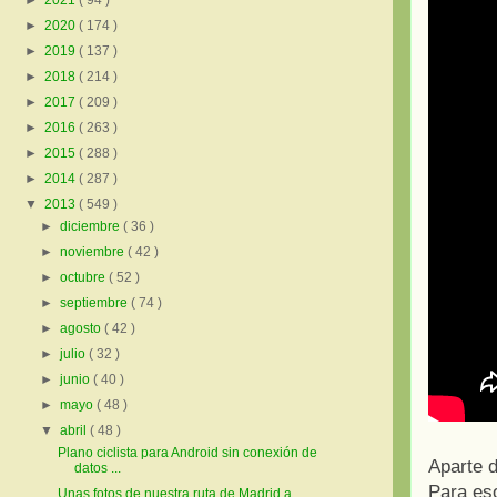
►
2021
( 94 )
►
2020
( 174 )
►
2019
( 137 )
►
2018
( 214 )
►
2017
( 209 )
►
2016
( 263 )
►
2015
( 288 )
►
2014
( 287 )
▼
2013
( 549 )
►
diciembre
( 36 )
►
noviembre
( 42 )
►
octubre
( 52 )
►
septiembre
( 74 )
►
agosto
( 42 )
►
julio
( 32 )
►
junio
( 40 )
►
mayo
( 48 )
▼
abril
( 48 )
Plano ciclista para Android sin conexión de
Aparte d
datos ...
Para eso
Unas fotos de nuestra ruta de Madrid a