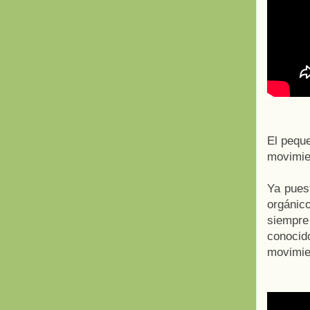
El peque
movimie
Ya pues
orgánic
siempr
conocid
movimien