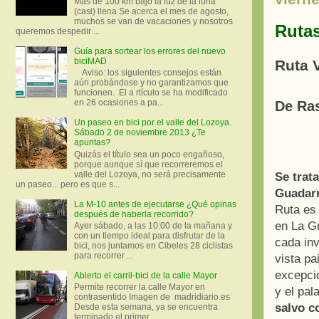
Más de 100 km bajo la luz de la luna
(casi) llena Se acerca el mes de agosto,
muchos se van de vacaciones y nosotros
Rutas
queremos despedir ...
Guía para sortear los errores del nuevo
biciMAD
Ruta V
Aviso: los siguientes consejos están
aún probándose y no garantizamos que
funcionen. El a rtículo se ha modificado
en 26 ocasiones a pa...
De Ras
Un paseo en bici por el valle del Lozoya.
Sábado 2 de noviembre 2013 ¿Te
apuntas?
Quizás el título sea un poco engañoso,
porque aunque sí que recorreremos el
valle del Lozoya, no será precisamente
Se trat
un paseo... pero es que s...
Guadar
La M-10 antes de ejecutarse ¿Qué opinas
Ruta es 
después de haberla recorrido?
en La Gr
Ayer sábado, a las 10:00 de la mañana y
con un tiempo ideal para disfrutar de la
cada in
bici, nos juntamos en Cibeles 28 ciclistas
para recorrer ...
vista p
excepció
Abierto el carril-bici de la calle Mayor
Permite recorrer la calle Mayor en
y el pal
contrasentido Imagen de madridiario.es
salvo c
Desde esta semana, ya se encuentra
terminado el primer...