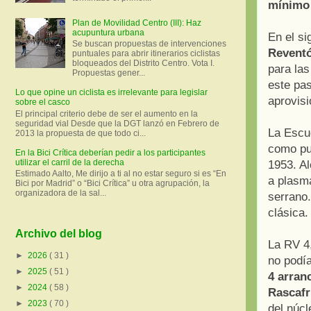
mínimo 
Plan de Movilidad Centro (III): Haz
acupuntura urbana
En el sig
Se buscan propuestas de intervenciones
Revent
puntuales para abrir itinerarios ciclistas
bloqueados del Distrito Centro. Vota I.
para las
Propuestas gener...
este pas
Lo que opine un ciclista es irrelevante para legislar
aprovis
sobre el casco
El principal criterio debe de ser el aumento en la
seguridad vial Desde que la DGT lanzó en Febrero de
La Escue
2013 la propuesta de que todo ci...
como pu
En la Bici Crítica deberían pedir a los participantes
utilizar el carril de la derecha
1953. Al
Estimado Aalto, Me dirijo a ti al no estar seguro si es “En
a plasma
Bici por Madrid” o “Bici Crítica” u otra agrupación, la
organizadora de la sal...
serrano.
clásica.
Archivo del blog
La RV 4,
►
2026
( 31 )
no podí
►
2025
( 51 )
4 arran
►
2024
( 58 )
Rascafr
►
2023
( 70 )
del núcl