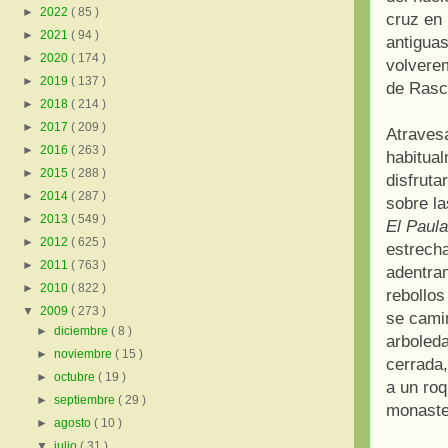
►
2022
( 85 )
cruz en 
►
2021
( 94 )
antiguas
►
2020
( 174 )
volverem
►
2019
( 137 )
de Rasca
►
2018
( 214 )
►
2017
( 209 )
Atravesa
►
2016
( 263 )
habitua
►
2015
( 288 )
disfruta
►
2014
( 287 )
sobre la
►
2013
( 549 )
El Paula
►
2012
( 625 )
estrecha
►
2011
( 763 )
adentram
►
2010
( 822 )
rebollos
▼
2009
( 273 )
se camin
►
diciembre
( 8 )
arboleda
►
noviembre
( 15 )
cerrada,
►
octubre
( 19 )
a un ro
►
septiembre
( 29 )
monaster
►
agosto
( 10 )
▼
julio
( 31 )