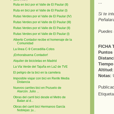
...
Ruta en bici por el Valle de El Paular (II)
Ruta en bici por el Valle de El Paular (I)
Si te in
Rutas Verdes por el Valle de El Paular (IV)
Peñalar
Rutas Verdes por el Valle de El Paular (III)
Rutas Verdes por el Valle de El Paular (II)
Puedes 
Rutas Verdes por el Valle de El Paular (I)
Alberto Contador recibe el homenaje de la
Comunidad
FICHA 
La línea C-9 Cercedilla-Cotos
Puntos 
¡Enhorabuena Contador!
Distanci
Alquiler de bicicletas en Madrid
Tiempo 
La Vía Verde del Tajuña en La2 de TVE
Altitud:
El peligro de la bici en la carretera
Notas:
U
Imposible viajar con bici en Renfe Media
Distancia
Publica
Nuevos carriles bici en Pozuelo de
Alarcón. Julio ...
Etiquet
Obras del carril bici desde el Metro de
Batan al d...
Obras del carril bici Hermanos García
Noblejas: ju...