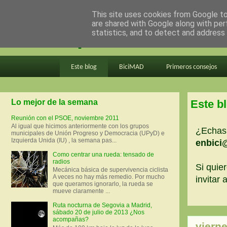
This site uses cookies from Google to 
are shared with Google along with per
en bici por madrid
statistics, and to detect and address
Este blog
BiciMAD
Primeros consejos
Lo mejor de la semana
Este b
Reunión con el PSOE, noviembre 2011
Al igual que hicimos anteriormente con los grupos
¿Echas 
municipales de Unión Progreso y Democracia (UPyD) e
Izquierda Unida (IU) , la semana pas...
enbici
Como centrar una rueda: tensado de
radios
Si quier
Mecánica básica de supervivencia ciclista
A veces no hay más remedio. Por mucho
invitar
que queramos ignorarlo, la rueda se
mueve claramente ...
Ruta nocturna de Segovia a Madrid,
sábado 20 de julio de 2013 ¿Nos
acompañas?
vierne