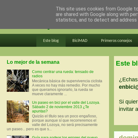
This site uses cookies from Google to 
are shared with Google along with per
en bici por madrid
statistics, and to detect and address
Este blog
BiciMAD
Primeros consejos
Lo mejor de la semana
Este b
Como centrar una rueda: tensado de
radios
¿Echas 
Mecánica básica de supervivencia ciclista
A veces no hay más remedio. Por mucho
enbici
que queramos ignorarlo, la rueda se
mueve claramente ...
Si quier
Un paseo en bici por el valle del Lozoya.
Sábado 2 de noviembre 2013 ¿Te
invitar
apuntas?
Quizás el título sea un poco engañoso,
porque aunque sí que recorreremos el
valle del Lozoya, no será precisamente
un paseo... pero es que s...
domin
Guía para sortear los errores del nuevo