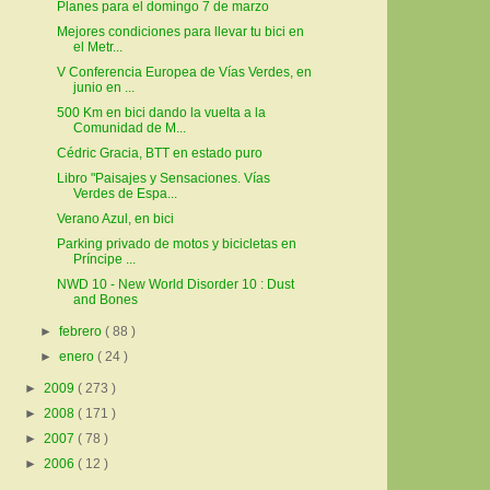
Planes para el domingo 7 de marzo
Mejores condiciones para llevar tu bici en
el Metr...
V Conferencia Europea de Vías Verdes, en
junio en ...
500 Km en bici dando la vuelta a la
Comunidad de M...
Cédric Gracia, BTT en estado puro
Libro "Paisajes y Sensaciones. Vías
Verdes de Espa...
Verano Azul, en bici
Parking privado de motos y bicicletas en
Príncipe ...
NWD 10 - New World Disorder 10 : Dust
and Bones
►
febrero
( 88 )
►
enero
( 24 )
►
2009
( 273 )
►
2008
( 171 )
►
2007
( 78 )
►
2006
( 12 )