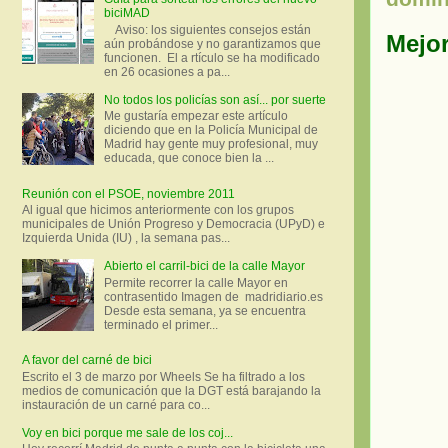
biciMAD
Aviso: los siguientes consejos están
Mejor
aún probándose y no garantizamos que
funcionen. El a rtículo se ha modificado
en 26 ocasiones a pa...
No todos los policías son así... por suerte
Me gustaría empezar este artículo
diciendo que en la Policía Municipal de
Madrid hay gente muy profesional, muy
educada, que conoce bien la ...
Reunión con el PSOE, noviembre 2011
Al igual que hicimos anteriormente con los grupos
municipales de Unión Progreso y Democracia (UPyD) e
Izquierda Unida (IU) , la semana pas...
Abierto el carril-bici de la calle Mayor
Permite recorrer la calle Mayor en
contrasentido Imagen de madridiario.es
Desde esta semana, ya se encuentra
terminado el primer...
A favor del carné de bici
Escrito el 3 de marzo por Wheels Se ha filtrado a los
medios de comunicación que la DGT está barajando la
instauración de un carné para co...
Voy en bici porque me sale de los coj...