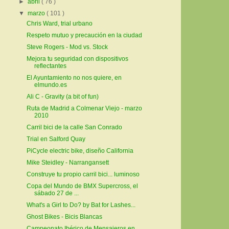
►
abril
( 76 )
▼
marzo
( 101 )
Chris Ward, trial urbano
Respeto mutuo y precaución en la ciudad
Steve Rogers - Mod vs. Stock
Mejora tu seguridad con dispositivos
reflectantes
El Ayuntamiento no nos quiere, en
elmundo.es
Ali C - Gravity (a bit of fun)
Ruta de Madrid a Colmenar Viejo - marzo
2010
Carril bici de la calle San Conrado
Trial en Salford Quay
PiCycle electric bike, diseño California
Mike Steidley - Narrangansett
Construye tu propio carril bici... luminoso
Copa del Mundo de BMX Supercross, el
sábado 27 de ...
What's a Girl to Do? by Bat for Lashes...
Ghost Bikes - Bicis Blancas
Campeonato Ibérico de Mensajeros en