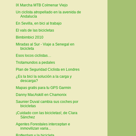
IX Marcha MTB Colmenar Viejo
Un ciclista atropellado en la avenida de
Andalucía
En Sevilla, en bici al trabajo
El vals de las bicicletas
Bimbimbici 2010
Miradas al Sur - Viaje a Senegal en
bicicleta
Esos locos ciclistas…
Trotamundos a pedales
Plan de Seguridad Ciclista en Londres
¿Es la bici la solución a la carga y
descarga?
Mapas gratis para tu GPS Garmin
Danny MacAskill en Chamonix
Saunier Duval cambia sus coches por
bicicletas
¡Cuidado con las bicicletas!, de Clara
Sánchez
Agentes Forestales interceptan e
inmovilizan varia...
Rotterdam y la bicicleta