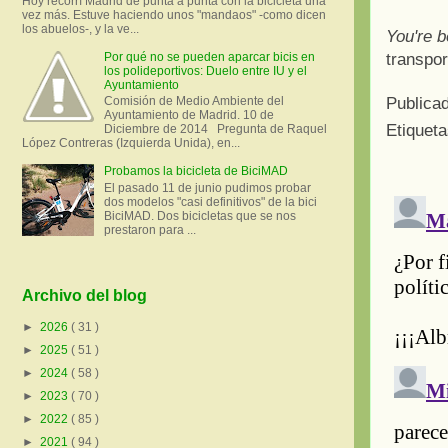
Hoy recorrí Madrid de punta a punta con la bicicleta una
vez más. Estuve haciendo unos "mandaos" -como dicen
los abuelos-, y la ve...
You're b
transpo
Por qué no se pueden aparcar bicis en
los polideportivos: Duelo entre IU y el
Ayuntamiento
Publica
Comisión de Medio Ambiente del
Ayuntamiento de Madrid. 10 de
Etiquet
Diciembre de 2014 Pregunta de Raquel
López Contreras (Izquierda Unida), en...
Probamos la bicicleta de BiciMAD
El pasado 11 de junio pudimos probar
dos modelos "casi definitivos" de la bici
BiciMAD. Dos bicicletas que se nos
prestaron para ...
Archivo del blog
►
2026
( 31 )
►
2025
( 51 )
►
2024
( 58 )
►
2023
( 70 )
►
2022
( 85 )
►
2021
( 94 )