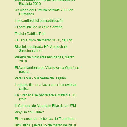
Bicicleta 2010...
Un vídeo del Circuito Actívate 2009 en
Humanes
Los carriles bici contradirección
El carril bici de la calle Serrano
Triciclo Catrike Trail
La Bici Crítica de marzo 2010, de luto
Bicicleta reclinada HP Velotechnik
Streetmachine
Prueba de bicicletas reclinadas, marzo
2010
El Ayuntamiento de Vilanova i la Geltrú se
pasa a ...
Vive la Vía - Vía Verde del Tajuña
La doble fila: una lacra para la movilidad
ciclista
En Granada se pacificará el tráfico a 30
km/h
III Campus de Mountain Bike de la UPM
Why Do You Ride?
El ascensor de bicicletas de Trondheim
BiciCrítica, jueves 25 de marzo de 2010