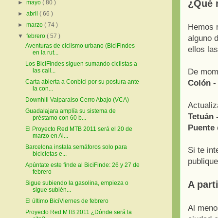
¿Qué r
►
mayo
( 80 )
►
abril
( 66 )
►
marzo
( 74 )
Hemos r
▼
febrero
( 57 )
alguno d
Aventuras de ciclismo urbano (BiciFindes
ellos la
en la rut...
Los BiciFindes siguen sumando ciclistas a
De mome
las call...
Colón -
Carta abierta a Conbici por su postura ante
la con...
Downhill Valparaiso Cerro Abajo (VCA)
Actuali
Guadalajara amplía su sistema de
Tetuán 
préstamo con 60 b...
Puente 
El Proyecto Red MTB 2011 será el 20 de
marzo en Al...
Barcelona instala semáforos solo para
Si te in
bicicletas e...
publiqu
Apúntate este finde al BiciFinde: 26 y 27 de
febrero
A part
Sigue subiendo la gasolina, empieza o
sigue subién...
El último BiciViernes de febrero
Al meno
Proyecto Red MTB 2011 ¿Dónde será la