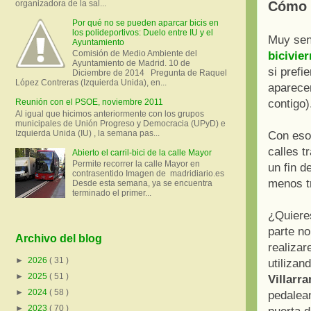
Cómo a
organizadora de la sal...
Por qué no se pueden aparcar bicis en
los polideportivos: Duelo entre IU y el
Muy sen
Ayuntamiento
Comisión de Medio Ambiente del
bicivie
Ayuntamiento de Madrid. 10 de
si prefi
Diciembre de 2014 Pregunta de Raquel
López Contreras (Izquierda Unida), en...
aparecer
contigo)
Reunión con el PSOE, noviembre 2011
Al igual que hicimos anteriormente con los grupos
municipales de Unión Progreso y Democracia (UPyD) e
Izquierda Unida (IU) , la semana pas...
Con esos
calles t
Abierto el carril-bici de la calle Mayor
Permite recorrer la calle Mayor en
un fin d
contrasentido Imagen de madridiario.es
menos tr
Desde esta semana, ya se encuentra
terminado el primer...
¿Quiere
parte no
Archivo del blog
realiza
►
2026
( 31 )
utilizan
►
2025
( 51 )
Villarr
►
2024
( 58 )
pedalean
►
2023
( 70 )