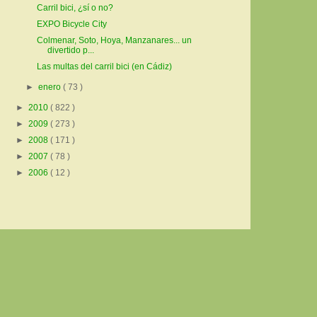
Carril bici, ¿sí o no?
EXPO Bicycle City
Colmenar, Soto, Hoya, Manzanares... un
divertido p...
Las multas del carril bici (en Cádiz)
►
enero
( 73 )
►
2010
( 822 )
►
2009
( 273 )
►
2008
( 171 )
►
2007
( 78 )
►
2006
( 12 )