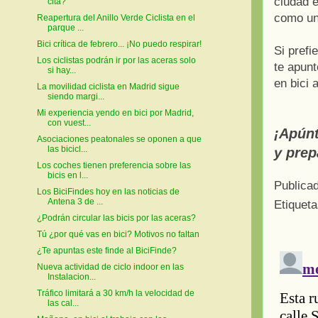
ciudad e
cita?
como un
Reapertura del Anillo Verde Ciclista en el
parque ...
Bici crítica de febrero... ¡No puedo respirar!
Si prefi
Los ciclistas podrán ir por las aceras solo
te apun
si hay...
en bici a
La movilidad ciclista en Madrid sigue
siendo margi...
Mi experiencia yendo en bici por Madrid,
con vuest...
¡Apúnt
Asociaciones peatonales se oponen a que
las bicicl...
y prep
Los coches tienen preferencia sobre las
bicis en l...
Publica
Los BiciFindes hoy en las noticias de
Antena 3 de ...
Etiquet
¿Podrán circular las bicis por las aceras?
Tú ¿por qué vas en bici? Motivos no faltan
¿Te apuntas este finde al BiciFinde?
Nueva actividad de ciclo indoor en las
Instalacion...
Tráfico limitará a 30 km/h la velocidad de
las cal...