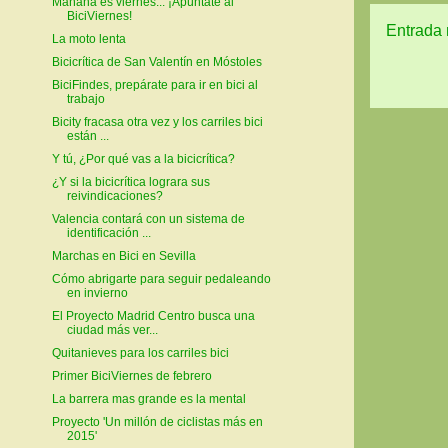
Mañana es viernes... ¡Apúntate al
BiciViernes!
Entrada 
La moto lenta
Bicicrítica de San Valentín en Móstoles
BiciFindes, prepárate para ir en bici al
trabajo
Bicity fracasa otra vez y los carriles bici
están ...
Y tú, ¿Por qué vas a la bicicrítica?
¿Y si la bicicrítica lograra sus
reivindicaciones?
Valencia contará con un sistema de
identificación ...
Marchas en Bici en Sevilla
Cómo abrigarte para seguir pedaleando
en invierno
El Proyecto Madrid Centro busca una
ciudad más ver...
Quitanieves para los carriles bici
Primer BiciViernes de febrero
La barrera mas grande es la mental
Proyecto 'Un millón de ciclistas más en
2015'