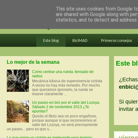
This site uses cookies from Google to 
are shared with Google along with per
en bici por madrid
statistics, and to detect and address
Este blog
BiciMAD
Primeros consejos
Lo mejor de la semana
Este b
Como centrar una rueda: tensado de
radios
¿Echas 
Mecánica básica de supervivencia ciclista
A veces no hay más remedio. Por mucho
enbici
que queramos ignorarlo, la rueda se
mueve claramente ...
Si quier
Un paseo en bici por el valle del Lozoya.
Sábado 2 de noviembre 2013 ¿Te
invitar
apuntas?
Quizás el título sea un poco engañoso,
porque aunque sí que recorreremos el
valle del Lozoya, no será precisamente
un paseo... pero es que s...
vierne
Lo que opine un ciclista es irrelevante para legislar