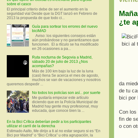
sobre el casco
El principal criterio debe de ser el aumento en la
Mañan
seguridad vial Desde que la DGT lanzó en Febrero de
2013 la propuesta de que todo ci...
¿te 
Guía para sortear los errores del nuevo
biciMAD
Aviso: los siguientes consejos están
aún probándose y no garantizamos que
funcionen. El a rtículo se ha modificado
en 26 ocasiones a pa...
Ruta nocturna de Segovia a Madrid,
sábado 20 de julio de 2013 ¿Nos
acompañas?
Más de 100 km bajo la luz de la luna
(casi) llena Se acerca el mes de agosto,
muchos se van de vacaciones y nosotros
da miedo
queremos despedir ...
de tu c
No todos los policías son así... por suerte
bici por
Me gustaría empezar este artículo
diciendo que en la Policía Municipal de
Madrid hay gente muy profesional, muy
educada, que conoce bien la ...
Con los
fin de s
En la Bici Crítica deberían pedir a los participantes
o con ot
utilizar el carril de la derecha
Estimado Aalto, Me dirijo a ti al no estar seguro si es “En
Bici por Madrid” o “Bici Crítica” u otra agrupación, la