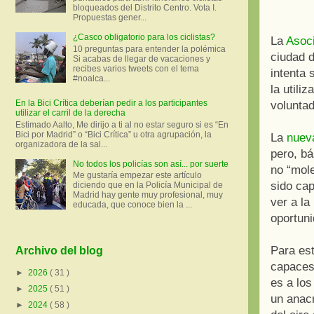
bloqueados del Distrito Centro. Vota I.
Propuestas gener...
¿Casco obligatorio para los ciclistas?
La
Asoci
10 preguntas para entender la polémica
ciudad d
Si acabas de llegar de vacaciones y
recibes varios tweets con el tema
intenta 
#noalca...
la utili
En la Bici Crítica deberían pedir a los participantes
voluntad
utilizar el carril de la derecha
Estimado Aalto, Me dirijo a ti al no estar seguro si es “En
Bici por Madrid” o “Bici Crítica” u otra agrupación, la
La
nuev
organizadora de la sal...
pero, b
No todos los policías son así... por suerte
no “mole
Me gustaría empezar este artículo
sido cap
diciendo que en la Policía Municipal de
Madrid hay gente muy profesional, muy
ver a la
educada, que conoce bien la ...
oportuni
Para est
Archivo del blog
capaces 
►
2026
( 31 )
es a lo
►
2025
( 51 )
un anac
►
2024
( 58 )