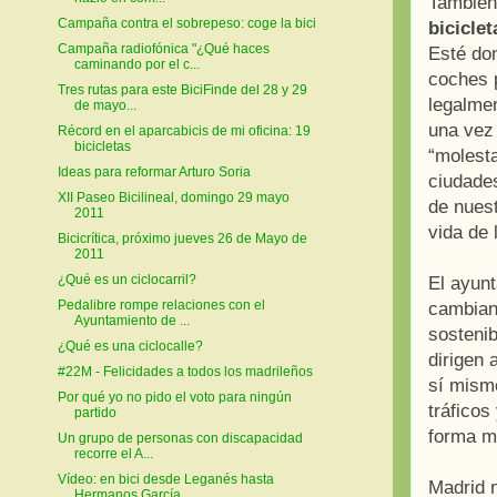
Tambié
Campaña contra el sobrepeso: coge la bici
biciclet
Campaña radiofónica "¿Qué haces
Esté don
caminando por el c...
coches p
Tres rutas para este BiciFinde del 28 y 29
legalmen
de mayo...
una vez 
Récord en el aparcabicis de mi oficina: 19
bicicletas
“molesta
Ideas para reformar Arturo Soria
ciudade
XII Paseo Bicilineal, domingo 29 mayo
de nues
2011
vida de 
Bicicrítica, próximo jueves 26 de Mayo de
2011
¿Qué es un ciclocarril?
El ayunt
Pedalibre rompe relaciones con el
cambian 
Ayuntamiento de ...
sostenib
¿Qué es una ciclocalle?
dirigen 
#22M - Felicidades a todos los madrileños
sí mismo
Por qué yo no pido el voto para ningún
tráficos
partido
forma m
Un grupo de personas con discapacidad
recorre el A...
Vídeo: en bici desde Leganés hasta
Madrid n
Hermanos García...