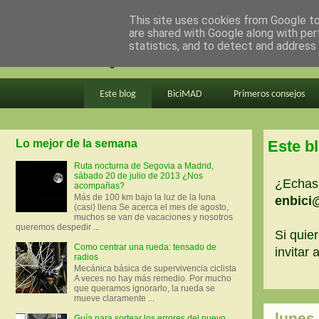
This site uses cookies from Google to 
are shared with Google along with per
en bici por madrid
statistics, and to detect and address
Este blog
BiciMAD
Primeros consejos
Lo mejor de la semana
Este b
Ruta nocturna de Segovia a Madrid,
sábado 20 de julio de 2013 ¿Nos
¿Echas 
acompañas?
Más de 100 km bajo la luz de la luna
enbici
(casi) llena Se acerca el mes de agosto,
muchos se van de vacaciones y nosotros
queremos despedir ...
Si quier
Como centrar una rueda: tensado de
invitar
radios
Mecánica básica de supervivencia ciclista
A veces no hay más remedio. Por mucho
que queramos ignorarlo, la rueda se
mueve claramente ...
lunes
Guía para sortear los errores del nuevo