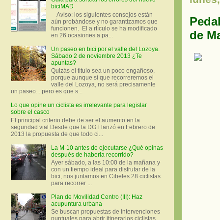
biciMAD
Aviso: los siguientes consejos están
Pedal
aún probándose y no garantizamos que
funcionen. El a rtículo se ha modificado
de M
en 26 ocasiones a pa...
Un paseo en bici por el valle del Lozoya.
Sábado 2 de noviembre 2013 ¿Te
apuntas?
Quizás el título sea un poco engañoso,
porque aunque sí que recorreremos el
valle del Lozoya, no será precisamente
un paseo... pero es que s...
Lo que opine un ciclista es irrelevante para legislar
sobre el casco
El principal criterio debe de ser el aumento en la
seguridad vial Desde que la DGT lanzó en Febrero de
2013 la propuesta de que todo ci...
La M-10 antes de ejecutarse ¿Qué opinas
después de haberla recorrido?
Ayer sábado, a las 10:00 de la mañana y
con un tiempo ideal para disfrutar de la
bici, nos juntamos en Cibeles 28 ciclistas
para recorrer ...
Plan de Movilidad Centro (III): Haz
acupuntura urbana
Se buscan propuestas de intervenciones
puntuales para abrir itinerarios ciclistas