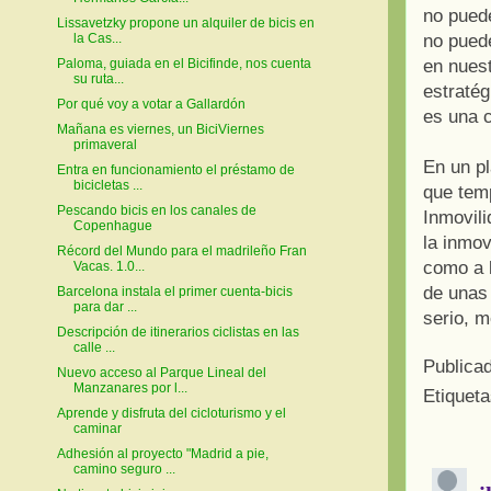
no pued
Lissavetzky propone un alquiler de bicis en
no puede
la Cas...
en nues
Paloma, guiada en el Bicifinde, nos cuenta
su ruta...
estratég
Por qué voy a votar a Gallardón
es una c
Mañana es viernes, un BiciViernes
primaveral
En un p
Entra en funcionamiento el préstamo de
bicicletas ...
que temp
Pescando bicis en los canales de
Inmovili
Copenhague
la inmov
Récord del Mundo para el madrileño Fran
como a l
Vacas. 1.0...
de unas
Barcelona instala el primer cuenta-bicis
para dar ...
serio, m
Descripción de itinerarios ciclistas en las
calle ...
Publica
Nuevo acceso al Parque Lineal del
Manzanares por l...
Etiquet
Aprende y disfruta del cicloturismo y el
caminar
Adhesión al proyecto "Madrid a pie,
camino seguro ...