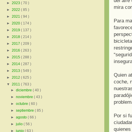
del aire
►
2023
( 70 )
mira co
►
2022
( 85 )
►
2021
( 94 )
Para ma
►
2020
( 174 )
favorece
►
2019
( 137 )
perspect
►
2018
( 214 )
biciclet
►
2017
( 209 )
restring
►
2016
( 263 )
“segurid
►
2015
( 288 )
insegura
►
2014
( 287 )
►
2013
( 549 )
Quien at
►
2012
( 625 )
coche, n
▼
2011
( 763 )
nuestras
►
diciembre
( 40 )
paradóji
►
noviembre
( 43 )
problem
►
octubre
( 60 )
►
septiembre
( 85 )
Por si f
►
agosto
( 66 )
ciudada
►
julio
( 56 )
quienes 
►
junio
( 63 )