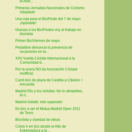
el Anill...
Primeras Jornadas Nacionales de Ciclismo
Adaptado
Una ruta para el BiciFinde del 7 de mayo
¡Apúntate!
Gracias a los BiciFindes voy al trabajo en
bicicleta
Primer BiciViernes de mayo
Pedalibre denuncia la presencia de
socavones en la...
XXV Vuelta Ciclista Internacional a la
Comunidad d...
Por la acera NO (la Asociación Cíclope
rectifica)
Carril-bici de plaza de Castilla a Cibeles +
encuesta
Madrid Río y los ciclistas: No lo atropelles,
él n...
Madrid-Getafe: reto superado
En bici a ver el Mutua Madrid Open 2011
de Tenis
Bicicleta y claridad de ideas
Cómo ir en bici desde el Alto de
Extremadura a la ...