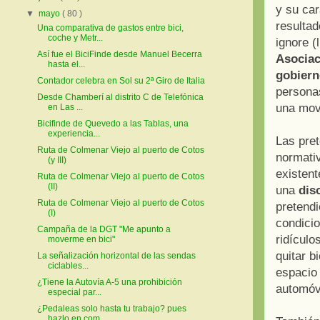
y su car
▼
mayo
( 80 )
resulta
Una comparativa de gastos entre bici,
coche y Metr...
ignore (
Así fue el BiciFinde desde Manuel Becerra
Asociac
hasta el...
gobiern
Contador celebra en Sol su 2ª Giro de Italia
personas
Desde Chamberí al distrito C de Telefónica
una movi
en Las ...
Bicifinde de Quevedo a las Tablas, una
experiencia...
Las pret
Ruta de Colmenar Viejo al puerto de Cotos
normativ
(y III)
existent
Ruta de Colmenar Viejo al puerto de Cotos
(II)
una
dis
Ruta de Colmenar Viejo al puerto de Cotos
pretendi
(I)
condicio
Campaña de la DGT "Me apunto a
ridículo
moverme en bici"
quitar b
La señalización horizontal de las sendas
ciclables...
espacio 
¿Tiene la Autovía A-5 una prohibición
automóv
especial par...
¿Pedaleas solo hasta tu trabajo? pues
hazlo en com...