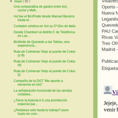
Villaver
▼
mayo
( 80 )
Oporto 
Una comparativa de gastos entre bici,
coche y Metr...
Nueva N
Así fue el BiciFinde desde Manuel Becerra
Leganés 
hasta el...
Quevedo
Contador celebra en Sol su 2ª Giro de Italia
PAU Car
Desde Chamberí al distrito C de Telefónica
en Las ...
Rivas V
Bicifinde de Quevedo a las Tablas, una
Tres Oli
experiencia...
Madrid 
Ruta de Colmenar Viejo al puerto de Cotos
(y III)
Publica
Ruta de Colmenar Viejo al puerto de Cotos
(II)
Etiquet
Ruta de Colmenar Viejo al puerto de Cotos
(I)
Campaña de la DGT "Me apunto a
moverme en bici"
La señalización horizontal de las sendas
ciclables...
¿Tiene la Autovía A-5 una prohibición
especial par...
¿Pedaleas solo hasta tu trabajo? pues
hazlo en com...