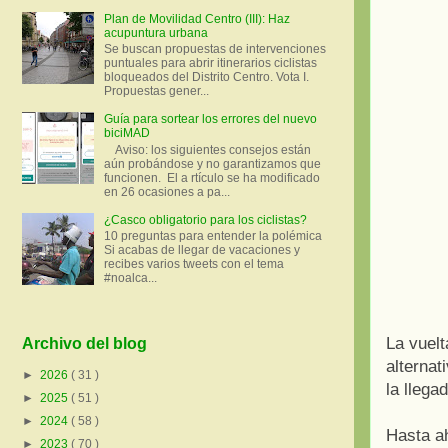
Plan de Movilidad Centro (III): Haz
acupuntura urbana
Se buscan propuestas de intervenciones
puntuales para abrir itinerarios ciclistas
bloqueados del Distrito Centro. Vota I.
Propuestas gener...
Guía para sortear los errores del nuevo
biciMAD
Aviso: los siguientes consejos están
aún probándose y no garantizamos que
funcionen. El a rtículo se ha modificado
en 26 ocasiones a pa...
¿Casco obligatorio para los ciclistas?
10 preguntas para entender la polémica
Si acabas de llegar de vacaciones y
recibes varios tweets con el tema
#noalca...
La vuelt
Archivo del blog
alternat
►
2026
( 31 )
la llega
►
2025
( 51 )
►
2024
( 58 )
Hasta a
►
2023
( 70 )