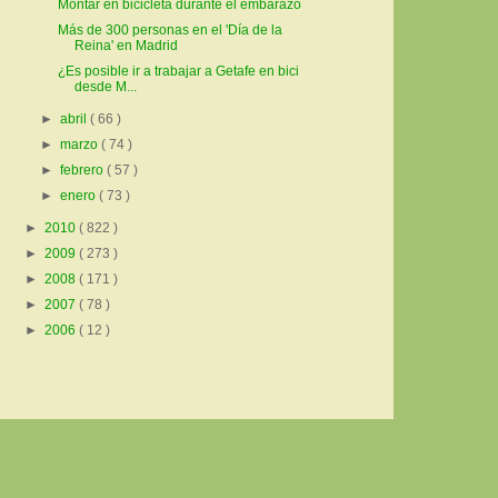
Montar en bicicleta durante el embarazo
Más de 300 personas en el 'Día de la
Reina' en Madrid
¿Es posible ir a trabajar a Getafe en bici
desde M...
►
abril
( 66 )
►
marzo
( 74 )
►
febrero
( 57 )
►
enero
( 73 )
►
2010
( 822 )
►
2009
( 273 )
►
2008
( 171 )
►
2007
( 78 )
►
2006
( 12 )