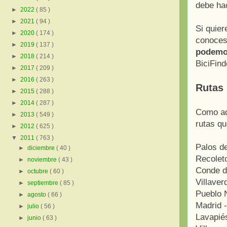
debe ha
►
2022
( 85 )
►
2021
( 94 )
Si quier
►
2020
( 174 )
conoces 
►
2019
( 137 )
podemos
►
2018
( 214 )
BiciFind
►
2017
( 209 )
►
2016
( 263 )
Rutas
►
2015
( 288 )
►
2014
( 287 )
Como ade
►
2013
( 549 )
rutas q
►
2012
( 625 )
▼
2011
( 763 )
Palos de
►
diciembre
( 40 )
Recoleto
►
noviembre
( 43 )
Conde d
►
octubre
( 60 )
Villaver
►
septiembre
( 85 )
Pueblo N
►
agosto
( 66 )
Madrid -
►
julio
( 56 )
Lavapiés
►
junio
( 63 )