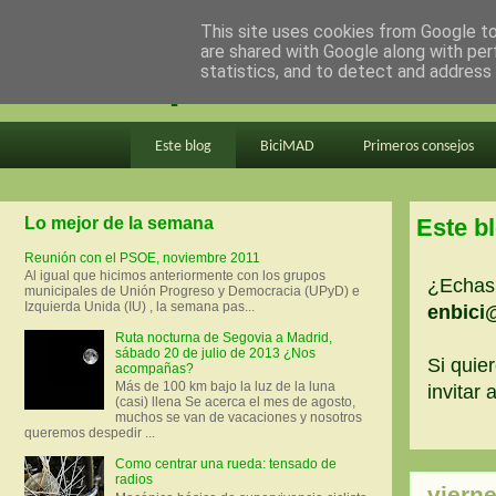
This site uses cookies from Google to 
are shared with Google along with per
en bici por madrid
statistics, and to detect and address
Este blog
BiciMAD
Primeros consejos
Lo mejor de la semana
Este b
Reunión con el PSOE, noviembre 2011
Al igual que hicimos anteriormente con los grupos
¿Echas 
municipales de Unión Progreso y Democracia (UPyD) e
Izquierda Unida (IU) , la semana pas...
enbici
Ruta nocturna de Segovia a Madrid,
sábado 20 de julio de 2013 ¿Nos
Si quier
acompañas?
Más de 100 km bajo la luz de la luna
invitar
(casi) llena Se acerca el mes de agosto,
muchos se van de vacaciones y nosotros
queremos despedir ...
Como centrar una rueda: tensado de
radios
viern