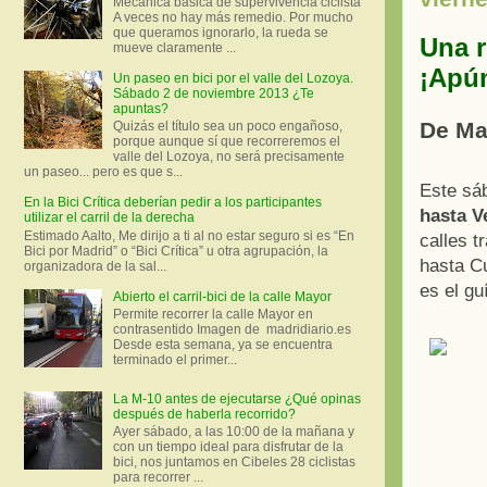
Mecánica básica de supervivencia ciclista
A veces no hay más remedio. Por mucho
que queramos ignorarlo, la rueda se
Una r
mueve claramente ...
¡Apún
Un paseo en bici por el valle del Lozoya.
Sábado 2 de noviembre 2013 ¿Te
apuntas?
De Mad
Quizás el título sea un poco engañoso,
porque aunque sí que recorreremos el
valle del Lozoya, no será precisamente
un paseo... pero es que s...
Este sá
En la Bici Crítica deberían pedir a los participantes
hasta V
utilizar el carril de la derecha
Estimado Aalto, Me dirijo a ti al no estar seguro si es “En
calles 
Bici por Madrid” o “Bici Crítica” u otra agrupación, la
hasta Cu
organizadora de la sal...
es el gu
Abierto el carril-bici de la calle Mayor
Permite recorrer la calle Mayor en
contrasentido Imagen de madridiario.es
Desde esta semana, ya se encuentra
terminado el primer...
La M-10 antes de ejecutarse ¿Qué opinas
después de haberla recorrido?
Ayer sábado, a las 10:00 de la mañana y
con un tiempo ideal para disfrutar de la
bici, nos juntamos en Cibeles 28 ciclistas
para recorrer ...