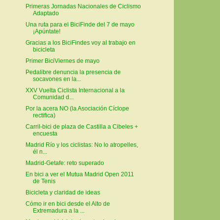
Primeras Jornadas Nacionales de Ciclismo
Adaptado
Una ruta para el BiciFinde del 7 de mayo
¡Apúntate!
Gracias a los BiciFindes voy al trabajo en
bicicleta
Primer BiciViernes de mayo
Pedalibre denuncia la presencia de
socavones en la...
XXV Vuelta Ciclista Internacional a la
Comunidad d...
Por la acera NO (la Asociación Cíclope
rectifica)
Carril-bici de plaza de Castilla a Cibeles +
encuesta
Madrid Río y los ciclistas: No lo atropelles,
él n...
Madrid-Getafe: reto superado
En bici a ver el Mutua Madrid Open 2011
de Tenis
Bicicleta y claridad de ideas
Cómo ir en bici desde el Alto de
Extremadura a la ...