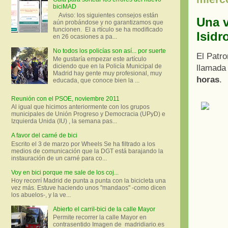
biciMAD
Aviso: los siguientes consejos están
Una v
aún probándose y no garantizamos que
funcionen. El a rtículo se ha modificado
Isidr
en 26 ocasiones a pa...
No todos los policías son así... por suerte
El Patro
Me gustaría empezar este artículo
diciendo que en la Policía Municipal de
llamad
Madrid hay gente muy profesional, muy
horas
.
educada, que conoce bien la ...
Reunión con el PSOE, noviembre 2011
Al igual que hicimos anteriormente con los grupos
municipales de Unión Progreso y Democracia (UPyD) e
Izquierda Unida (IU) , la semana pas...
A favor del carné de bici
Escrito el 3 de marzo por Wheels Se ha filtrado a los
medios de comunicación que la DGT está barajando la
instauración de un carné para co...
Voy en bici porque me sale de los coj...
Hoy recorrí Madrid de punta a punta con la bicicleta una
vez más. Estuve haciendo unos "mandaos" -como dicen
los abuelos-, y la ve...
Abierto el carril-bici de la calle Mayor
Permite recorrer la calle Mayor en
contrasentido Imagen de madridiario.es