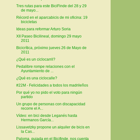
Tres rutas para este BiciFinde del 28 y 29
de mayo...
Récord en el aparcabicis de mi oficina: 19
bicicletas
Ideas para reformar Arturo Soria
XII Paseo Bicilineal, domingo 29 mayo
2011
Bicicrítica, próximo jueves 26 de Mayo de
2011
¿Qué es un ciclocarril?
Pedalibre rompe relaciones con el
Ayuntamiento de ...
¿Qué es una ciclocalle?
#22M - Felicidades a todos los madrileños
Por qué yo no pido el voto para ningún
partido
Un grupo de personas con discapacidad
recorre el A...
Vídeo: en bici desde Leganés hasta
Hermanos García...
Lissavetzky propone un alquiler de bicis en
la Cas...
Paloma, guiada en el Bicifinde, nos cuenta