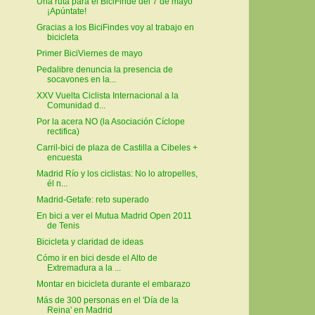
Una ruta para el BiciFinde del 7 de mayo
¡Apúntate!
Gracias a los BiciFindes voy al trabajo en
bicicleta
Primer BiciViernes de mayo
Pedalibre denuncia la presencia de
socavones en la...
XXV Vuelta Ciclista Internacional a la
Comunidad d...
Por la acera NO (la Asociación Cíclope
rectifica)
Carril-bici de plaza de Castilla a Cibeles +
encuesta
Madrid Río y los ciclistas: No lo atropelles,
él n...
Madrid-Getafe: reto superado
En bici a ver el Mutua Madrid Open 2011
de Tenis
Bicicleta y claridad de ideas
Cómo ir en bici desde el Alto de
Extremadura a la ...
Montar en bicicleta durante el embarazo
Más de 300 personas en el 'Día de la
Reina' en Madrid