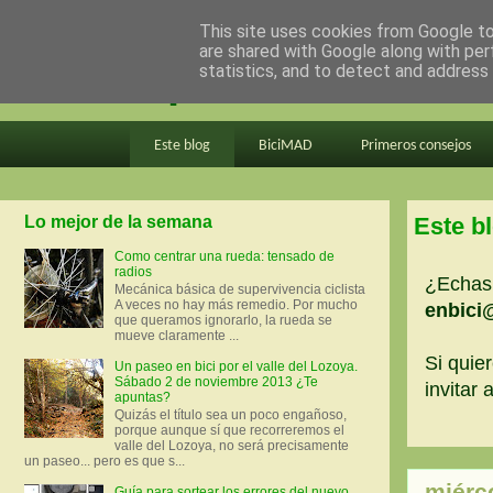
This site uses cookies from Google to 
are shared with Google along with per
en bici por madrid
statistics, and to detect and address
Este blog
BiciMAD
Primeros consejos
Lo mejor de la semana
Este b
Como centrar una rueda: tensado de
radios
¿Echas 
Mecánica básica de supervivencia ciclista
A veces no hay más remedio. Por mucho
enbici
que queramos ignorarlo, la rueda se
mueve claramente ...
Si quier
Un paseo en bici por el valle del Lozoya.
Sábado 2 de noviembre 2013 ¿Te
invitar
apuntas?
Quizás el título sea un poco engañoso,
porque aunque sí que recorreremos el
valle del Lozoya, no será precisamente
un paseo... pero es que s...
miérc
Guía para sortear los errores del nuevo