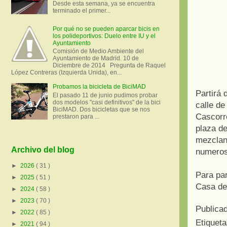
Desde esta semana, ya se encuentra
terminado el primer...
Por qué no se pueden aparcar bicis en
los polideportivos: Duelo entre IU y el
Ayuntamiento
Comisión de Medio Ambiente del
Ayuntamiento de Madrid. 10 de
Diciembre de 2014 Pregunta de Raquel
López Contreras (Izquierda Unida), en...
Probamos la bicicleta de BiciMAD
Partirá 
El pasado 11 de junio pudimos probar
dos modelos "casi definitivos" de la bici
calle de
BiciMAD. Dos bicicletas que se nos
Cascorro
prestaron para ...
plaza d
mezclan 
Archivo del blog
numeros
►
2026
( 31 )
Para par
►
2025
( 51 )
Casa de
►
2024
( 58 )
►
2023
( 70 )
Publica
►
2022
( 85 )
Etiquet
►
2021
( 94 )