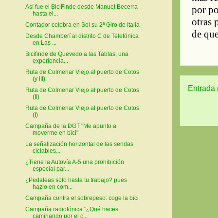
Así fue el BiciFinde desde Manuel Becerra
hasta el...
Contador celebra en Sol su 2ª Giro de Italia
Desde Chamberí al distrito C de Telefónica
en Las ...
Bicifinde de Quevedo a las Tablas, una
experiencia...
Ruta de Colmenar Viejo al puerto de Cotos
(y III)
Entrada 
Ruta de Colmenar Viejo al puerto de Cotos
(II)
Ruta de Colmenar Viejo al puerto de Cotos
(I)
Campaña de la DGT "Me apunto a
moverme en bici"
La señalización horizontal de las sendas
ciclables...
¿Tiene la Autovía A-5 una prohibición
especial par...
¿Pedaleas solo hasta tu trabajo? pues
hazlo en com...
Campaña contra el sobrepeso: coge la bici
Campaña radiofónica "¿Qué haces
caminando por el c...