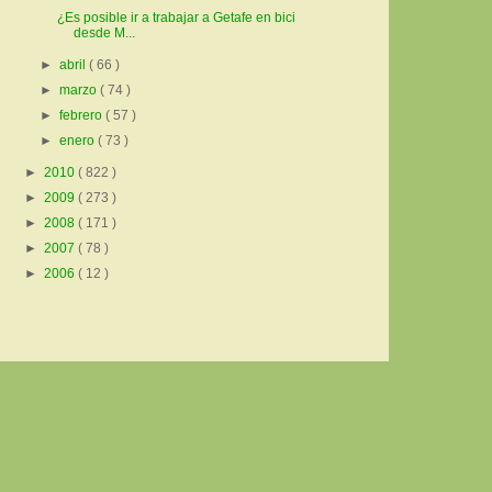
¿Es posible ir a trabajar a Getafe en bici
desde M...
►
abril
( 66 )
►
marzo
( 74 )
►
febrero
( 57 )
►
enero
( 73 )
►
2010
( 822 )
►
2009
( 273 )
►
2008
( 171 )
►
2007
( 78 )
►
2006
( 12 )