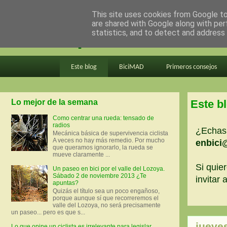
This site uses cookies from Google to 
are shared with Google along with per
en bici por madrid
statistics, and to detect and address
Este blog
BiciMAD
Primeros consejos
Lo mejor de la semana
Este b
Como centrar una rueda: tensado de
radios
¿Echas 
Mecánica básica de supervivencia ciclista
A veces no hay más remedio. Por mucho
enbici
que queramos ignorarlo, la rueda se
mueve claramente ...
Si quier
Un paseo en bici por el valle del Lozoya.
Sábado 2 de noviembre 2013 ¿Te
invitar
apuntas?
Quizás el título sea un poco engañoso,
porque aunque sí que recorreremos el
valle del Lozoya, no será precisamente
un paseo... pero es que s...
jueve
Lo que opine un ciclista es irrelevante para legislar