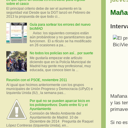
sobre el casco
El principal criterio debe de ser el aumento en la
Mañan
seguridad vial Desde que la DGT lanzó en Febrero de
2013 la propuesta de que todo ci...
Guía para sortear los errores del nuevo
Inter
biciMAD
Aviso: los siguientes consejos están
aún probándose y no garantizamos que
funcionen. El a rtículo se ha modificado
en 26 ocasiones a pa...
No todos los policías son así... por suerte
Me gustaría empezar este artículo
diciendo que en la Policía Municipal de
Madrid hay gente muy profesional, muy
educada, que conoce bien la ...
Reunión con el PSOE, noviembre 2011
Al igual que hicimos anteriormente con los grupos
municipales de Unión Progreso y Democracia (UPyD) e
Izquierda Unida (IU) , la semana pas...
Mañana
Por qué no se pueden aparcar bicis en
y las te
los polideportivos: Duelo entre IU y el
primavera
Ayuntamiento
Comisión de Medio Ambiente del
Ayuntamiento de Madrid. 10 de
Diciembre de 2014 Pregunta de Raquel
Si no e
López Contreras (Izquierda Unida), en...