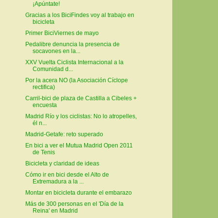
¡Apúntate!
Gracias a los BiciFindes voy al trabajo en
bicicleta
Primer BiciViernes de mayo
Pedalibre denuncia la presencia de
socavones en la...
XXV Vuelta Ciclista Internacional a la
Comunidad d...
Por la acera NO (la Asociación Cíclope
rectifica)
Carril-bici de plaza de Castilla a Cibeles +
encuesta
Madrid Río y los ciclistas: No lo atropelles,
él n...
Madrid-Getafe: reto superado
En bici a ver el Mutua Madrid Open 2011
de Tenis
Bicicleta y claridad de ideas
Cómo ir en bici desde el Alto de
Extremadura a la ...
Montar en bicicleta durante el embarazo
Más de 300 personas en el 'Día de la
Reina' en Madrid