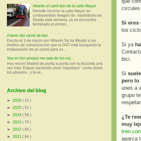
que con
Abierto el carril-bici de la calle Mayor
circules
Permite recorrer la calle Mayor en
contrasentido Imagen de madridiario.es
Desde esta semana, ya se encuentra
Si eres
terminado el primer...
los cicl
A favor del carné de bici
Escrito el 3 de marzo por Wheels Se ha filtrado a los
Si ya
ha
medios de comunicación que la DGT está barajando la
instauración de un carné para co...
Contact
bici.
Voy en bici porque me sale de los coj...
Hoy recorrí Madrid de punta a punta con la bicicleta una
vez más. Estuve haciendo unos "mandaos" -como dicen
los abuelos-, y la ve...
Si
suele
pero lo
unes a a
Archivo del blog
grupo te
►
2026
( 31 )
respeta
►
2025
( 51 )
►
2024
( 58 )
¿Te res
►
2023
( 70 )
muy lej
►
2022
( 85 )
tren con 
►
2021
( 94 )
aparca t