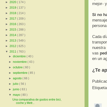
►
2020
( 174 )
mejor- y
►
2019
( 137 )
►
2018
( 214 )
Si no h
►
2017
( 209 )
mensaje 
►
2016
( 263 )
persona
►
2015
( 288 )
►
2014
( 287 )
Cada dí
►
2013
( 549 )
transpor
►
2012
( 625 )
nuestra 
▼
2011
( 763 )
vas
ped
►
diciembre
( 40 )
en un a
►
noviembre
( 43 )
►
octubre
( 60 )
¿Te ap
►
septiembre
( 85 )
►
agosto
( 66 )
Publica
►
julio
( 56 )
Etiquet
►
junio
( 63 )
▼
mayo
( 80 )
Una comparativa de gastos entre bici,
coche y Metr...