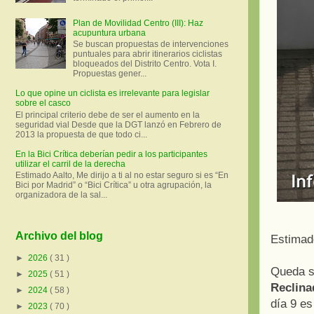
Plan de Movilidad Centro (III): Haz
acupuntura urbana
Se buscan propuestas de intervenciones
puntuales para abrir itinerarios ciclistas
bloqueados del Distrito Centro. Vota I.
Propuestas gener...
Lo que opine un ciclista es irrelevante para legislar
sobre el casco
El principal criterio debe de ser el aumento en la
seguridad vial Desde que la DGT lanzó en Febrero de
2013 la propuesta de que todo ci...
En la Bici Crítica deberían pedir a los participantes
utilizar el carril de la derecha
Estimado Aalto, Me dirijo a ti al no estar seguro si es “En
Bici por Madrid” o “Bici Crítica” u otra agrupación, la
organizadora de la sal...
Archivo del blog
Estimado
►
2026
( 31 )
Queda s
►
2025
( 51 )
Reclina
►
2024
( 58 )
día 9 es
►
2023
( 70 )