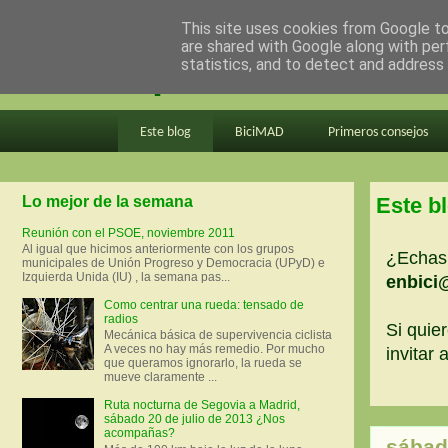
This site uses cookies from Google to 
are shared with Google along with per
en bici por madrid
statistics, and to detect and address
Este blog
BiciMAD
Primeros consejos
Lo mejor de la semana
Este b
Reunión con el PSOE, noviembre 2011
Al igual que hicimos anteriormente con los grupos
¿Echas 
municipales de Unión Progreso y Democracia (UPyD) e
Izquierda Unida (IU) , la semana pas...
enbici
Como centrar una rueda: tensado de
radios
Si quier
Mecánica básica de supervivencia ciclista
A veces no hay más remedio. Por mucho
invitar
que queramos ignorarlo, la rueda se
mueve claramente ...
Ruta nocturna de Segovia a Madrid,
sábado 20 de julio de 2013 ¿Nos
acompañas?
sábad