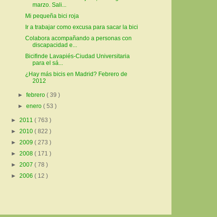
marzo. Sali...
Mi pequeña bici roja
Ir a trabajar como excusa para sacar la bici
Colabora acompañando a personas con
discapacidad e...
Bicifinde Lavapiés-Ciudad Universitaria
para el sá...
¿Hay más bicis en Madrid? Febrero de
2012
►
febrero
( 39 )
►
enero
( 53 )
►
2011
( 763 )
►
2010
( 822 )
►
2009
( 273 )
►
2008
( 171 )
►
2007
( 78 )
►
2006
( 12 )