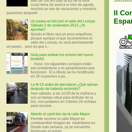
Más de 100 km bajo la luz de la luna
(casi) llena Se acerca el mes de agosto,
muchos se van de vacaciones y nosotros
II Co
queremos despedir ...
Espa
Un paseo en bici por el valle del Lozoya.
Sábado 2 de noviembre 2013 ¿Te
apuntas?
Quizás el título sea un poco engañoso,
porque aunque sí que recorreremos el
valle del Lozoya, no será precisamente
un paseo... pero es que s...
Guía para sortear los errores del nuevo
biciMAD
Aviso: los siguientes consejos están
aún probándose y no garantizamos que
funcionen. El a rtículo se ha modificado
en 26 ocasiones a pa...
La M-10 antes de ejecutarse ¿Qué opinas
después de haberla recorrido?
Ayer sábado, a las 10:00 de la mañana y
con un tiempo ideal para disfrutar de la
bici, nos juntamos en Cibeles 28 ciclistas
para recorrer ...
Abierto el carril-bici de la calle Mayor
Permite recorrer la calle Mayor en
contrasentido Imagen de madridiario.es
Desde esta semana, ya se encuentra
terminado el primer...