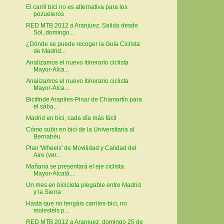
El carril bici no es alternativa para los
pozueleros
RED MTB 2012 a Aranjuez. Salida desde
Sol, domingo...
¿Dónde se puede recoger la Guía Ciclista
de Madrid...
Analizamos el nuevo itinerario ciclista
Mayor-Alca...
Analizamos el nuevo itinerario ciclista
Mayor-Alca...
Bicifinde Arapiles-Pinar de Chamartín para
el sába...
Madrid en bici, cada día más fácil
Cómo subir en bici de la Universitaria al
Bernabéu
Plan 'Wheels' de Movilidad y Calidad del
Aire (ver...
Mañana se presentará el eje ciclista
Mayor-Alcalá....
Un mes en bicicleta plegable entre Madrid
y la Sierra
Hasta que no tengáis carriles-bici, no
molestéis p...
RED MTB 2012 a Aranjuez, domingo 25 de