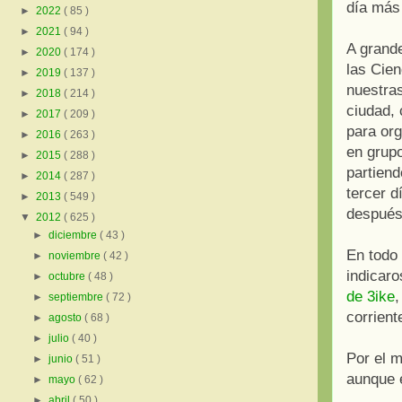
día más
►
2022
( 85 )
►
2021
( 94 )
A grande
►
2020
( 174 )
las Cie
►
2019
( 137 )
nuestras
►
2018
( 214 )
ciudad,
►
2017
( 209 )
para or
►
2016
( 263 )
en grupo
►
2015
( 288 )
partiend
►
2014
( 287 )
tercer d
►
2013
( 549 )
después
▼
2012
( 625 )
►
diciembre
( 43 )
En todo
►
noviembre
( 42 )
indicaro
►
octubre
( 48 )
de 3ike
,
►
septiembre
( 72 )
corrient
►
agosto
( 68 )
►
julio
( 40 )
Por el 
►
junio
( 51 )
aunque 
►
mayo
( 62 )
►
abril
( 50 )