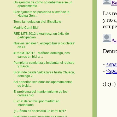
Un ejemplo de cómo no debe hacerse un
aparcamiento...
Bicienjambre se posiciona a favor de la
Huelga Gen...
Toma la huelga en bici: Bicipikete
Madrid Carril Bici
RED MTB 2012 a Aranjuez, un éxito de
participación...
Nuevas señales '...excepto bus y bicicletas'
en Gr...
#RedMTB2012 - Mañana domingo, nos
vamos en bici a ...
Pamplona comienza a implantar el registro
y marcaj...
BiciFinde desde Valdezarza hasta Chueca,
domingo 2...
Así deberían ser todos los aparcamientos
de bicicl...
El problema del mantenimiento de los
carriles bici
El chat de 'en bici por madrid' en
Madridiario
¿Cuándo es necesario un carril bici?
BiciFinde desde Alameda de Osuna a