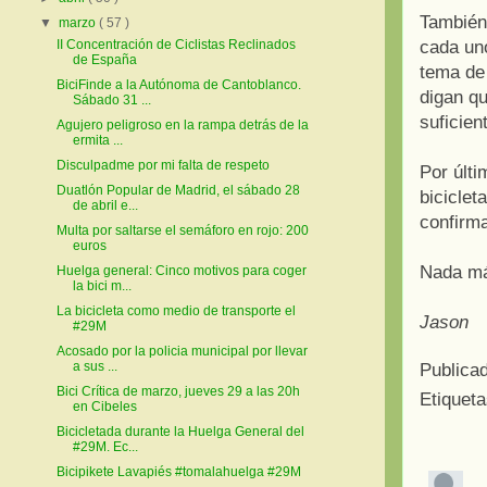
También
▼
marzo
( 57 )
cada un
II Concentración de Ciclistas Reclinados
de España
tema de 
BiciFinde a la Autónoma de Cantoblanco.
digan qu
Sábado 31 ...
suficie
Agujero peligroso en la rampa detrás de la
ermita ...
Disculpadme por mi falta de respeto
Por últi
Duatlón Popular de Madrid, el sábado 28
biciclet
de abril e...
confirma
Multa por saltarse el semáforo en rojo: 200
euros
Nada má
Huelga general: Cinco motivos para coger
la bici m...
La bicicleta como medio de transporte el
Jason
#29M
Acosado por la policia municipal por llevar
a sus ...
Publica
Bici Crítica de marzo, jueves 29 a las 20h
Etiquet
en Cibeles
Bicicletada durante la Huelga General del
#29M. Ec...
Bicipikete Lavapiés #tomalahuelga #29M