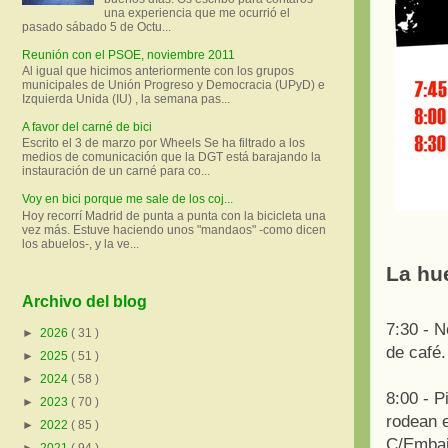
una experiencia que me ocurrió el
pasado sábado 5 de Octu...
Reunión con el PSOE, noviembre 2011
Al igual que hicimos anteriormente con los grupos
municipales de Unión Progreso y Democracia (UPyD) e
Izquierda Unida (IU) , la semana pas...
A favor del carné de bici
Escrito el 3 de marzo por Wheels Se ha filtrado a los
medios de comunicación que la DGT está barajando la
instauración de un carné para co...
Voy en bici porque me sale de los coj...
Hoy recorrí Madrid de punta a punta con la bicicleta una
vez más. Estuve haciendo unos "mandaos" -como dicen
los abuelos-, y la ve...
La hue
Archivo del blog
7:30 - 
►
2026
( 31 )
de café.
►
2025
( 51 )
►
2024
( 58 )
8:00 - P
►
2023
( 70 )
rodean e
►
2022
( 85 )
C/Embaj