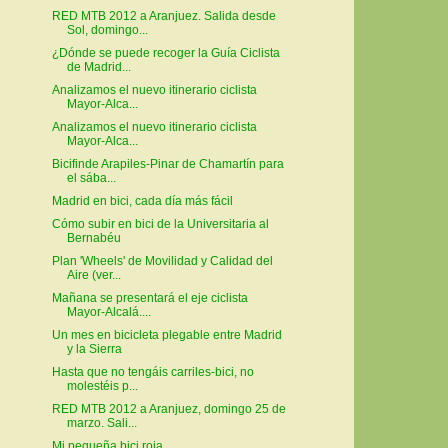
RED MTB 2012 a Aranjuez. Salida desde
Sol, domingo...
¿Dónde se puede recoger la Guía Ciclista
de Madrid...
Analizamos el nuevo itinerario ciclista
Mayor-Alca...
Analizamos el nuevo itinerario ciclista
Mayor-Alca...
Bicifinde Arapiles-Pinar de Chamartín para
el sába...
Madrid en bici, cada día más fácil
Cómo subir en bici de la Universitaria al
Bernabéu
Plan 'Wheels' de Movilidad y Calidad del
Aire (ver...
Mañana se presentará el eje ciclista
Mayor-Alcalá....
Un mes en bicicleta plegable entre Madrid
y la Sierra
Hasta que no tengáis carriles-bici, no
molestéis p...
RED MTB 2012 a Aranjuez, domingo 25 de
marzo. Sali...
Mi pequeña bici roja