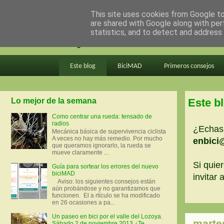
This site uses cookies from Google to 
are shared with Google along with per
en bici por madrid
statistics, and to detect and address
Este blog
BiciMAD
Primeros consejos
Lo mejor de la semana
Este b
Como centrar una rueda: tensado de
radios
¿Echas 
Mecánica básica de supervivencia ciclista
A veces no hay más remedio. Por mucho
enbici
que queramos ignorarlo, la rueda se
mueve claramente ...
Si quier
Guía para sortear los errores del nuevo
biciMAD
invitar
Aviso: los siguientes consejos están
aún probándose y no garantizamos que
funcionen. El a rtículo se ha modificado
en 26 ocasiones a pa...
Un paseo en bici por el valle del Lozoya.
marte
Sábado 2 de noviembre 2013 ¿Te