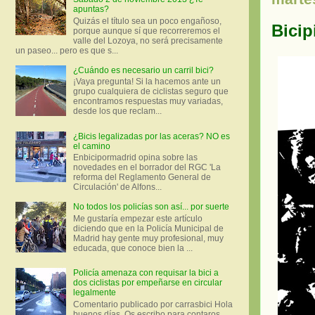
apuntas?
Quizás el título sea un poco engañoso,
Bicip
porque aunque sí que recorreremos el
valle del Lozoya, no será precisamente
un paseo... pero es que s...
¿Cuándo es necesario un carril bici?
¡Vaya pregunta! Si la hacemos ante un
grupo cualquiera de ciclistas seguro que
encontramos respuestas muy variadas,
desde los que reclam...
¿Bicis legalizadas por las aceras? NO es
el camino
Enbicipormadrid opina sobre las
novedades en el borrador del RGC 'La
reforma del Reglamento General de
Circulación' de Alfons...
No todos los policías son así... por suerte
Me gustaría empezar este artículo
diciendo que en la Policía Municipal de
Madrid hay gente muy profesional, muy
educada, que conoce bien la ...
Policía amenaza con requisar la bici a
dos ciclistas por empeñarse en circular
legalmente
Comentario publicado por carrasbici Hola
buenos días. Os escribo para contaros