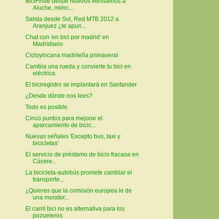
BiciFinde desde Nuevos Ministerios a
Aluche, miérc...
Salida desde Sol, Red MTB 2012 a
Aranjuez ¿te apun...
Chat con 'en bici por madrid' en
Madridiario
Cicloyincana madrileña primaveral
Cambia una rueda y convierte tu bici en
eléctrica
El biciregistro se implantará en Santander
¿Desde dónde nos lees?
Todo es posible
Cinco puntos para mejorar el
aparcamiento de bicic...
Nuevas señales 'Excepto bus, taxi y
bicicletas'
El servicio de préstamo de bicis fracasa en
Cácere...
La bicicleta-autobús promete cambiar el
transporte...
¿Quieres que la comisión europea le de
una morator...
El carril bici no es alternativa para los
pozueleros