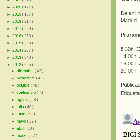
►
2021
( 94 )
►
2020
( 174 )
De ahí n
►
2019
( 137 )
Madrid.
►
2018
( 214 )
►
2017
( 209 )
Prorama
►
2016
( 263 )
►
2015
( 288 )
8:30h. C
►
2014
( 287 )
14:00h.
►
2013
( 549 )
19:00h. 
▼
2012
( 625 )
20:00h. 
►
diciembre
( 43 )
►
noviembre
( 42 )
Publica
►
octubre
( 48 )
Etiquet
►
septiembre
( 72 )
►
agosto
( 68 )
►
julio
( 40 )
►
junio
( 51 )
►
mayo
( 62 )
►
abril
( 50 )
▼
marzo
( 57 )