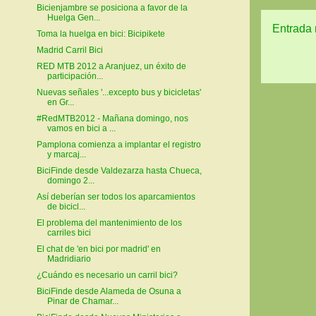
Bicienjambre se posiciona a favor de la
Huelga Gen...
Entrada 
Toma la huelga en bici: Bicipikete
Madrid Carril Bici
RED MTB 2012 a Aranjuez, un éxito de
participación...
Nuevas señales '...excepto bus y bicicletas'
en Gr...
#RedMTB2012 - Mañana domingo, nos
vamos en bici a ...
Pamplona comienza a implantar el registro
y marcaj...
BiciFinde desde Valdezarza hasta Chueca,
domingo 2...
Así deberían ser todos los aparcamientos
de bicicl...
El problema del mantenimiento de los
carriles bici
El chat de 'en bici por madrid' en
Madridiario
¿Cuándo es necesario un carril bici?
BiciFinde desde Alameda de Osuna a
Pinar de Chamar...