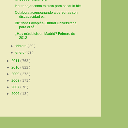
Ir a trabajar como excusa para sacar la bici
Colabora acompañando a personas con
discapacidad e...
Bicifinde Lavapiés-Ciudad Universitaria
para el sá...
¿Hay más bicis en Madrid? Febrero de
2012
►
febrero
( 39 )
►
enero
( 53 )
►
2011
( 763 )
►
2010
( 822 )
►
2009
( 273 )
►
2008
( 171 )
►
2007
( 78 )
►
2006
( 12 )