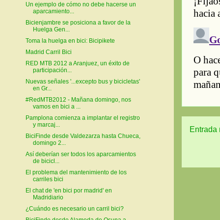
Un ejemplo de cómo no debe hacerse un
aparcamiento...
Bicienjambre se posiciona a favor de la
Huelga Gen...
Toma la huelga en bici: Bicipikete
Madrid Carril Bici
RED MTB 2012 a Aranjuez, un éxito de
participación...
Nuevas señales '...excepto bus y bicicletas'
en Gr...
#RedMTB2012 - Mañana domingo, nos
vamos en bici a ...
Pamplona comienza a implantar el registro
y marcaj...
Entrada 
BiciFinde desde Valdezarza hasta Chueca,
domingo 2...
Así deberían ser todos los aparcamientos
de bicicl...
El problema del mantenimiento de los
carriles bici
El chat de 'en bici por madrid' en
Madridiario
¿Cuándo es necesario un carril bici?
BiciFinde desde Alameda de Osuna a