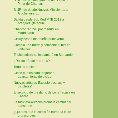
Pinar de Chamar...
BiciFinde desde Nuevos Ministerios a
Aluche, miérc...
Salida desde Sol, Red MTB 2012 a
Aranjuez ¿te apun...
Chat con 'en bici por madrid' en
Madridiario
Cicloyincana madrileña primaveral
Cambia una rueda y convierte tu bici en
eléctrica
El biciregistro se implantará en Santander
¿Desde dónde nos lees?
Todo es posible
Cinco puntos para mejorar el
aparcamiento de bicic...
Nuevas señales 'Excepto bus, taxi y
bicicletas'
El servicio de préstamo de bicis fracasa en
Cácere...
La bicicleta-autobús promete cambiar el
transporte...
¿Quieres que la comisión europea le de
una morator...