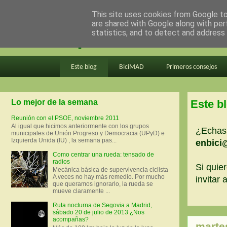
This site uses cookies from Google to 
are shared with Google along with per
en bici por madrid
statistics, and to detect and address
Este blog
BiciMAD
Primeros consejos
Lo mejor de la semana
Este b
Reunión con el PSOE, noviembre 2011
Al igual que hicimos anteriormente con los grupos
¿Echas 
municipales de Unión Progreso y Democracia (UPyD) e
Izquierda Unida (IU) , la semana pas...
enbici
Como centrar una rueda: tensado de
radios
Si quier
Mecánica básica de supervivencia ciclista
A veces no hay más remedio. Por mucho
invitar
que queramos ignorarlo, la rueda se
mueve claramente ...
Ruta nocturna de Segovia a Madrid,
sábado 20 de julio de 2013 ¿Nos
acompañas?
marte