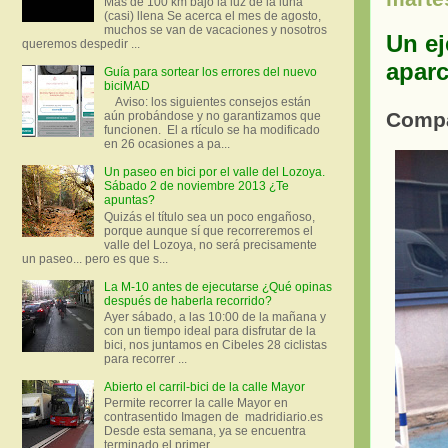
Más de 100 km bajo la luz de la luna
(casi) llena Se acerca el mes de agosto,
muchos se van de vacaciones y nosotros
Un e
queremos despedir ...
aparc
Guía para sortear los errores del nuevo
biciMAD
Aviso: los siguientes consejos están
Compa
aún probándose y no garantizamos que
funcionen. El a rtículo se ha modificado
en 26 ocasiones a pa...
Un paseo en bici por el valle del Lozoya.
Sábado 2 de noviembre 2013 ¿Te
apuntas?
Quizás el título sea un poco engañoso,
porque aunque sí que recorreremos el
valle del Lozoya, no será precisamente
un paseo... pero es que s...
La M-10 antes de ejecutarse ¿Qué opinas
después de haberla recorrido?
Ayer sábado, a las 10:00 de la mañana y
con un tiempo ideal para disfrutar de la
bici, nos juntamos en Cibeles 28 ciclistas
para recorrer ...
Abierto el carril-bici de la calle Mayor
Permite recorrer la calle Mayor en
contrasentido Imagen de madridiario.es
Desde esta semana, ya se encuentra
terminado el primer...