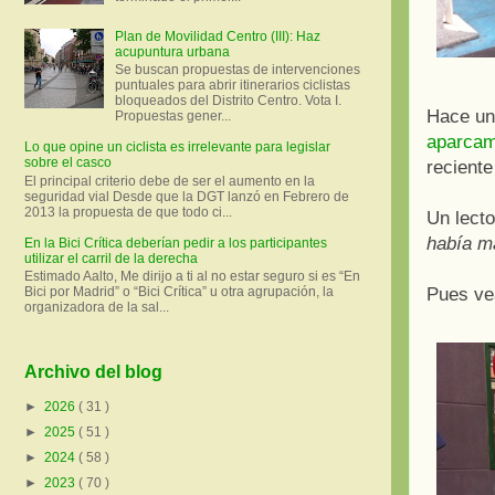
Plan de Movilidad Centro (III): Haz
acupuntura urbana
Se buscan propuestas de intervenciones
puntuales para abrir itinerarios ciclistas
bloqueados del Distrito Centro. Vota I.
Hace un
Propuestas gener...
aparcam
Lo que opine un ciclista es irrelevante para legislar
sobre el casco
reciente
El principal criterio debe de ser el aumento en la
seguridad vial Desde que la DGT lanzó en Febrero de
2013 la propuesta de que todo ci...
Un lect
había m
En la Bici Crítica deberían pedir a los participantes
utilizar el carril de la derecha
Estimado Aalto, Me dirijo a ti al no estar seguro si es “En
Bici por Madrid” o “Bici Crítica” u otra agrupación, la
Pues ve
organizadora de la sal...
Archivo del blog
►
2026
( 31 )
►
2025
( 51 )
►
2024
( 58 )
►
2023
( 70 )