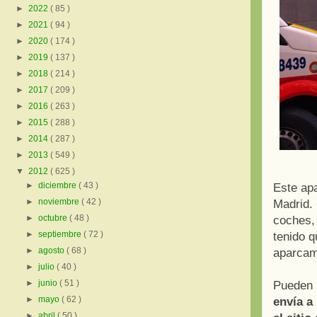
►
2022
( 85 )
►
2021
( 94 )
►
2020
( 174 )
►
2019
( 137 )
►
2018
( 214 )
►
2017
( 209 )
►
2016
( 263 )
►
2015
( 288 )
►
2014
( 287 )
►
2013
( 549 )
▼
2012
( 625 )
►
diciembre
( 43 )
Este apa
►
noviembre
( 42 )
Madrid. 
►
octubre
( 48 )
coches,
►
septiembre
( 72 )
tenido q
►
agosto
( 68 )
aparcami
►
julio
( 40 )
►
junio
( 51 )
Pueden 
►
mayo
( 62 )
envía a
►
abril
( 50 )