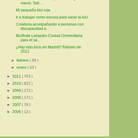
marzo. Sali...
Mi pequeña bici roja
Ir a trabajar como excusa para sacar la bici
Colabora acompañando a personas con
discapacidad e...
Bicifinde Lavapiés-Ciudad Universitaria
para el sá...
¿Hay más bicis en Madrid? Febrero de
2012
►
febrero
( 39 )
►
enero
( 53 )
►
2011
( 763 )
►
2010
( 822 )
►
2009
( 273 )
►
2008
( 171 )
►
2007
( 78 )
►
2006
( 12 )