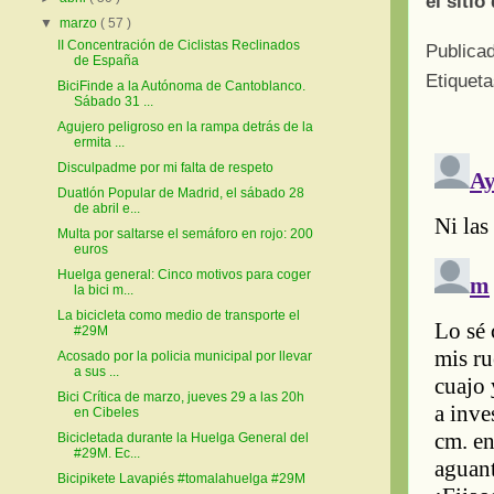
el sitio
▼
marzo
( 57 )
II Concentración de Ciclistas Reclinados
Publica
de España
Etiquet
BiciFinde a la Autónoma de Cantoblanco.
Sábado 31 ...
Agujero peligroso en la rampa detrás de la
ermita ...
Disculpadme por mi falta de respeto
Duatlón Popular de Madrid, el sábado 28
de abril e...
Multa por saltarse el semáforo en rojo: 200
euros
Huelga general: Cinco motivos para coger
la bici m...
La bicicleta como medio de transporte el
#29M
Acosado por la policia municipal por llevar
a sus ...
Bici Crítica de marzo, jueves 29 a las 20h
en Cibeles
Bicicletada durante la Huelga General del
#29M. Ec...
Bicipikete Lavapiés #tomalahuelga #29M