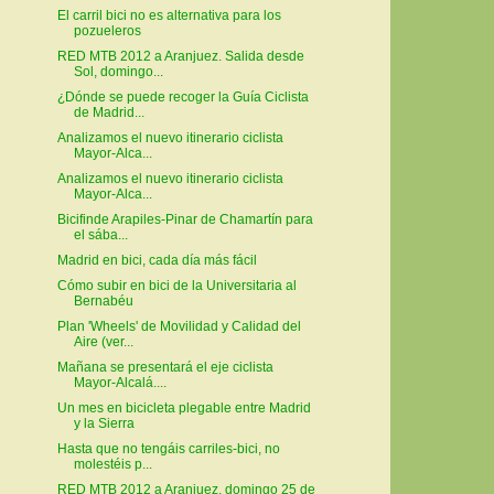
El carril bici no es alternativa para los
pozueleros
RED MTB 2012 a Aranjuez. Salida desde
Sol, domingo...
¿Dónde se puede recoger la Guía Ciclista
de Madrid...
Analizamos el nuevo itinerario ciclista
Mayor-Alca...
Analizamos el nuevo itinerario ciclista
Mayor-Alca...
Bicifinde Arapiles-Pinar de Chamartín para
el sába...
Madrid en bici, cada día más fácil
Cómo subir en bici de la Universitaria al
Bernabéu
Plan 'Wheels' de Movilidad y Calidad del
Aire (ver...
Mañana se presentará el eje ciclista
Mayor-Alcalá....
Un mes en bicicleta plegable entre Madrid
y la Sierra
Hasta que no tengáis carriles-bici, no
molestéis p...
RED MTB 2012 a Aranjuez, domingo 25 de