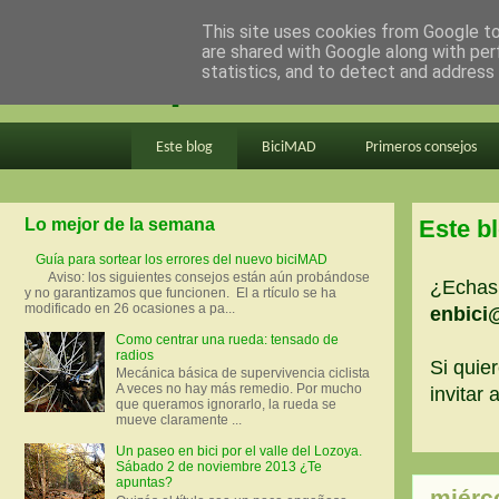
This site uses cookies from Google to 
are shared with Google along with per
en bici por madrid
statistics, and to detect and address
Este blog
BiciMAD
Primeros consejos
Lo mejor de la semana
Este b
Guía para sortear los errores del nuevo biciMAD
Aviso: los siguientes consejos están aún probándose
¿Echas 
y no garantizamos que funcionen. El a rtículo se ha
modificado en 26 ocasiones a pa...
enbici
Como centrar una rueda: tensado de
radios
Si quier
Mecánica básica de supervivencia ciclista
A veces no hay más remedio. Por mucho
invitar
que queramos ignorarlo, la rueda se
mueve claramente ...
Un paseo en bici por el valle del Lozoya.
Sábado 2 de noviembre 2013 ¿Te
apuntas?
miérc