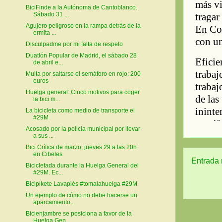
BiciFinde a la Autónoma de Cantoblanco.
Sábado 31 ...
Agujero peligroso en la rampa detrás de la
ermita ...
Disculpadme por mi falta de respeto
Duatlón Popular de Madrid, el sábado 28
de abril e...
Multa por saltarse el semáforo en rojo: 200
euros
Huelga general: Cinco motivos para coger
la bici m...
La bicicleta como medio de transporte el
#29M
Acosado por la policia municipal por llevar
a sus ...
Bici Crítica de marzo, jueves 29 a las 20h
en Cibeles
Entrada 
Bicicletada durante la Huelga General del
#29M. Ec...
Bicipikete Lavapiés #tomalahuelga #29M
Un ejemplo de cómo no debe hacerse un
aparcamiento...
Bicienjambre se posiciona a favor de la
Huelga Gen...