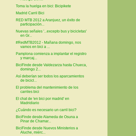
Toma la huelga en bici: Bicipikete
Madrid Carril Bici
RED MTB 2012 a Aranjuez, un éxito de
participación...
Nuevas señales '...excepto bus y bicicletas'
en Gr...
#RedMTB2012 - Mañana domingo, nos
vamos en bici a ...
Pamplona comienza a implantar el registro
y marcaj...
BiciFinde desde Valdezarza hasta Chueca,
domingo 2...
Así deberían ser todos los aparcamientos
de bicicl...
El problema del mantenimiento de los
carriles bici
El chat de 'en bici por madrid' en
Madridiario
¿Cuándo es necesario un carril bici?
BiciFinde desde Alameda de Osuna a
Pinar de Chamar...
BiciFinde desde Nuevos Ministerios a
Aluche, miérc...