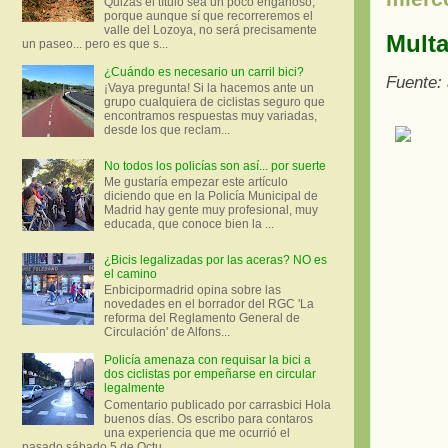
Quizás el título sea un poco engañoso,
porque aunque sí que recorreremos el
valle del Lozoya, no será precisamente
Multa
un paseo... pero es que s...
¿Cuándo es necesario un carril bici?
Fuente:
¡Vaya pregunta! Si la hacemos ante un
grupo cualquiera de ciclistas seguro que
encontramos respuestas muy variadas,
desde los que reclam...
No todos los policías son así... por suerte
Me gustaría empezar este artículo
diciendo que en la Policía Municipal de
Madrid hay gente muy profesional, muy
educada, que conoce bien la ...
¿Bicis legalizadas por las aceras? NO es
el camino
Enbicipormadrid opina sobre las
novedades en el borrador del RGC 'La
reforma del Reglamento General de
Circulación' de Alfons...
Policía amenaza con requisar la bici a
dos ciclistas por empeñarse en circular
legalmente
Comentario publicado por carrasbici Hola
buenos días. Os escribo para contaros
una experiencia que me ocurrió el
pasado sábado 5 de Octu...