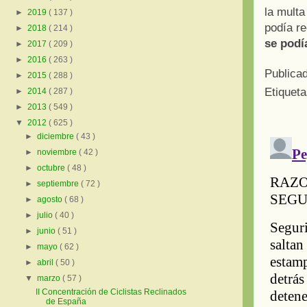
la multa
►
2019
( 137 )
podía re
►
2018
( 214 )
se podí
►
2017
( 209 )
►
2016
( 263 )
Publica
►
2015
( 288 )
Etiquet
►
2014
( 287 )
►
2013
( 549 )
▼
2012
( 625 )
►
diciembre
( 43 )
►
noviembre
( 42 )
►
octubre
( 48 )
►
septiembre
( 72 )
►
agosto
( 68 )
►
julio
( 40 )
►
junio
( 51 )
►
mayo
( 62 )
►
abril
( 50 )
▼
marzo
( 57 )
II Concentración de Ciclistas Reclinados
de España