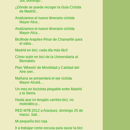
Sol, domingo...
¿Dónde se puede recoger la Guía Ciclista
de Madrid...
Analizamos el nuevo itinerario ciclista
Mayor-Alca...
Analizamos el nuevo itinerario ciclista
Mayor-Alca...
Bicifinde Arapiles-Pinar de Chamartín para
el sába...
Madrid en bici, cada día más fácil
Cómo subir en bici de la Universitaria al
Bernabéu
Plan 'Wheels' de Movilidad y Calidad del
Aire (ver...
Mañana se presentará el eje ciclista
Mayor-Alcalá....
Un mes en bicicleta plegable entre Madrid
y la Sierra
Hasta que no tengáis carriles-bici, no
molestéis p...
RED MTB 2012 a Aranjuez, domingo 25 de
marzo. Sali...
Mi pequeña bici roja
Ir a trabajar como excusa para sacar la bici