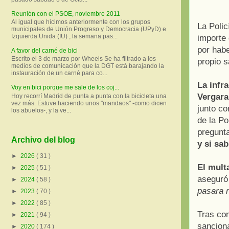
Reunión con el PSOE, noviembre 2011
Al igual que hicimos anteriormente con los grupos
La Polic
municipales de Unión Progreso y Democracia (UPyD) e
Izquierda Unida (IU) , la semana pas...
importe 
por habe
A favor del carné de bici
Escrito el 3 de marzo por Wheels Se ha filtrado a los
propio 
medios de comunicación que la DGT está barajando la
instauración de un carné para co...
La infr
Voy en bici porque me sale de los coj...
Vergara
Hoy recorrí Madrid de punta a punta con la bicicleta una
vez más. Estuve haciendo unos "mandaos" -como dicen
junto co
los abuelos-, y la ve...
de la Po
pregunt
Archivo del blog
y si sa
►
2026
( 31 )
El mult
►
2025
( 51 )
aseguró
►
2024
( 58 )
pasara n
►
2023
( 70 )
►
2022
( 85 )
Tras com
►
2021
( 94 )
sanciona
►
2020
( 174 )