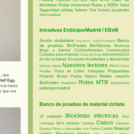
bicicletas
Rutas nocturnas
Rutas y KDDs
Salud
Seguridad ciclista
Talleres
Trial
Turismo
accidentes
intermodalidad
Iniciativas EnbiciporMadrid / EBxM
Acción ciudadana
Banco
Asociación EnBiciPorMadrid
de pruebas
BiciFindes
BiciViernes
Biciencia
Blogs e Internet
CiclistasMolestos
Comunicados
Consejos para empezar
Elecciones2015
Cruce de Goya
Incidentes y denuncias
En bici al trabajo
Encuestas
Nuestros lectores
Informe Liberty
PMUS Centro
Propuestas
Plano de Calles Tranquilas
Peráltez
, que
Relato usuario
Proyecto Bicisur
Puntos Negros
Half Egg
Rutas MTB
BiciFindes
Reuniones
biciactivismo
ncia hasta
enbicipormadrid
uz que nos
Banco de pruebas de material ciclista
Bicicletas eléctricas
29 pulgadas
Bicis
Casco
Bicis urbanas
reclinadas
Cambios
Cámaras
Luces
Material
Espejos
Filtros y mascarillas
Frenos
Fixie
ciclista
Mecánica básica
Sillas infantiles
Sillines