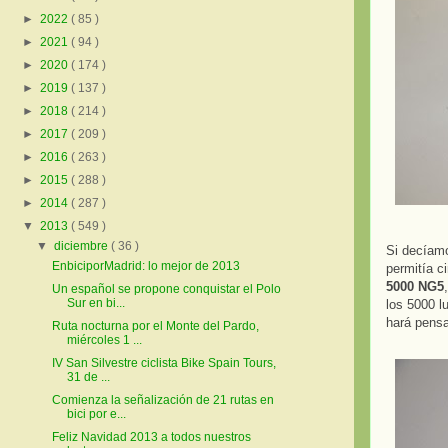
►
2022
( 85 )
►
2021
( 94 )
►
2020
( 174 )
►
2019
( 137 )
►
2018
( 214 )
►
2017
( 209 )
►
2016
( 263 )
►
2015
( 288 )
►
2014
( 287 )
▼
2013
( 549 )
▼
diciembre
( 36 )
Si decíam
EnbiciporMadrid: lo mejor de 2013
permitía ci
5000 NG5
Un español se propone conquistar el Polo
Sur en bi...
los 5000 l
hará pensa
Ruta nocturna por el Monte del Pardo,
miércoles 1 ...
IV San Silvestre ciclista Bike Spain Tours,
31 de ...
Comienza la señalización de 21 rutas en
bici por e...
Feliz Navidad 2013 a todos nuestros