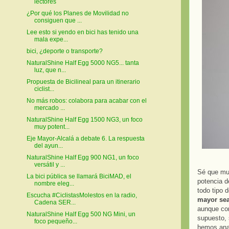
lectores
¿Por qué los Planes de Movilidad no
consiguen que ...
Lee esto si yendo en bici has tenido una
mala expe...
bici, ¿deporte o transporte?
NaturalShine Half Egg 5000 NG5... tanta
luz, que n...
Propuesta de Bicilineal para un itinerario
ciclist...
No más robos: colabora para acabar con el
mercado ...
NaturalShine Half Egg 1500 NG3, un foco
muy potent...
Eje Mayor-Alcalá a debate 6. La respuesta
del ayun...
NaturalShine Half Egg 900 NG1, un foco
versátil y ...
Sé que muc
La bici pública se llamará BiciMAD, el
potencia d
nombre eleg...
todo tipo 
Escucha #CiclistasMolestos en la radio,
mayor sea
Cadena SER...
aunque co
NaturalShine Half Egg 500 NG Mini, un
supuesto, 
foco pequeño...
hemos anal