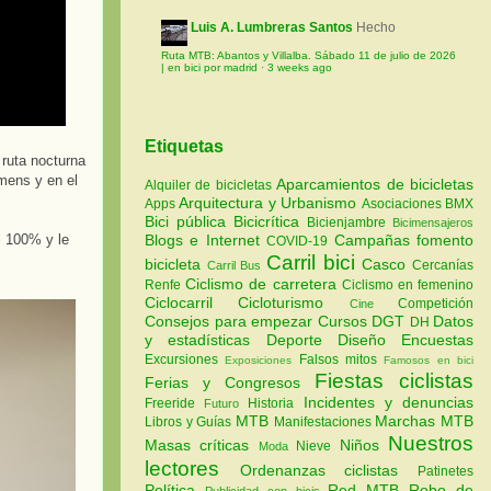
Luis A. Lumbreras Santos
Hecho
Ruta MTB: Abantos y Villalba. Sábado 11 de julio de 2026
| en bici por madrid
·
3 weeks ago
Etiquetas
ruta nocturna
umens y en el
Aparcamientos de bicicletas
Alquiler de bicicletas
Arquitectura y Urbanismo
Apps
Asociaciones
BMX
Bici pública
Bicicrítica
Bicienjambre
Bicimensajeros
Blogs e Internet
Campañas fomento
l 100% y le
COVID-19
Carril bici
bicicleta
Casco
Cercanías
Carril Bus
Ciclismo de carretera
Renfe
Ciclismo en femenino
Ciclocarril
Cicloturismo
Competición
Cine
Consejos para empezar
Cursos
DGT
Datos
DH
y estadísticas
Deporte
Diseño
Encuestas
Excursiones
Falsos mitos
Exposiciones
Famosos en bici
Fiestas ciclistas
Ferias y Congresos
Incidentes y denuncias
Freeride
Historia
Futuro
MTB
Marchas MTB
Libros y Guías
Manifestaciones
Nuestros
Masas críticas
Niños
Nieve
Moda
lectores
Ordenanzas ciclistas
Patinetes
Política
Red MTB
Robo de
Publicidad con bicis