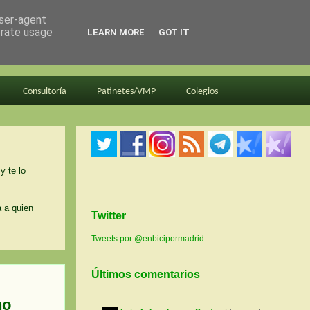
user-agent
erate usage
LEARN MORE
GOT IT
Consultoría
Patinetes/VMP
Colegios
y te lo
a a quien
Twitter
Tweets por @enbicipormadrid
Últimos comentarios
no