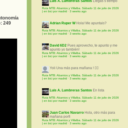
Luis A. Lumbreras Santos
Llegas s tiempo
Ruta MTB: Abantos y Villalba. Sábado 11 de julio de 2026
| en bici por madrid
·
3 weeks ago
Autonomía
: 249
Adrian Ruper W
Hola! Me apuntais?
Ruta MTB: Abantos y Villalba. Sábado 11 de julio de 2026
| en bici por madrid
·
3 weeks ago
David 6D2
Pues aprovecho, te apunto y me
apunto yo también!
Ruta MTB: Abantos y Villalba. Sábado 11 de julio de 2026
| en bici por madrid
·
3 weeks ago
Yoli
Una más para mañana ! 🚵‍♀️
Ruta MTB: Abantos y Villalba. Sábado 11 de julio de 2026
| en bici por madrid
·
3 weeks ago
Luis A. Lumbreras Santos
En lista
Ruta MTB: Abantos y Villalba. Sábado 11 de julio de 2026
| en bici por madrid
·
3 weeks ago
Juan Carlos Navarro
Hola, otro más para
mañana porfi
Ruta MTB: Abantos y Villalba. Sábado 11 de julio de 2026
| en bici por madrid
·
3 weeks ago