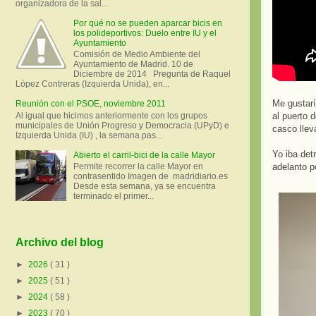
organizadora de la sal...
Por qué no se pueden aparcar bicis en
los polideportivos: Duelo entre IU y el
Ayuntamiento
Comisión de Medio Ambiente del
Ayuntamiento de Madrid. 10 de
Diciembre de 2014 Pregunta de Raquel
López Contreras (Izquierda Unida), en...
Me gustarí
Reunión con el PSOE, noviembre 2011
Al igual que hicimos anteriormente con los grupos
al puerto 
municipales de Unión Progreso y Democracia (UPyD) e
casco llev
Izquierda Unida (IU) , la semana pas...
Yo iba det
Abierto el carril-bici de la calle Mayor
Permite recorrer la calle Mayor en
adelanto p
contrasentido Imagen de madridiario.es
Desde esta semana, ya se encuentra
terminado el primer...
Archivo del blog
►
2026
( 31 )
►
2025
( 51 )
►
2024
( 58 )
►
2023
( 70 )