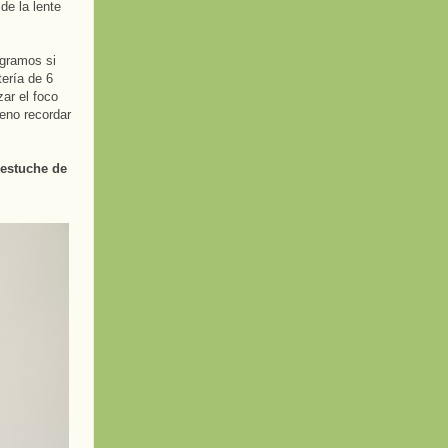
de la lente
 gramos si
ería de 6
ar el foco
eno recordar
estuche de