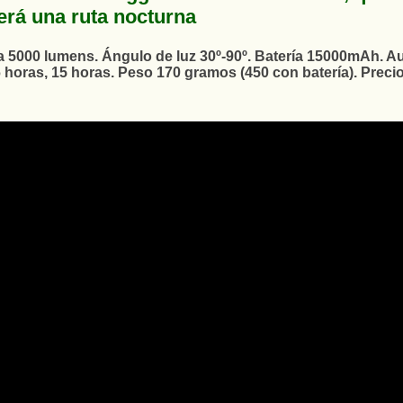
erá una ruta nocturna
a 5000 lumens. Ángulo de luz 30º-90º. Batería 15000mAh. 
 horas, 15 horas. Peso 170 gramos (450 con batería). Precio