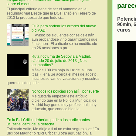
parec
sobre el casco
El principal criterio debe de ser el aumento en la
seguridad vial Desde que la DGT lanzó en Febrero de
2013 la propuesta de que todo ci...
Potenci
90min, 6
Guía para sortear los errores del nuevo
euros
biciMAD
Aviso: los siguientes consejos están
aún probándose y no garantizamos que
funcionen. El a rtículo se ha modificado
en 26 ocasiones a pa...
Ruta nocturna de Segovia a Madrid,
sábado 20 de julio de 2013 ¿Nos
acompañas?
Más de 100 km bajo la luz de la luna
(casi) llena Se acerca el mes de agosto,
muchos se van de vacaciones y nosotros
queremos despedir ...
No todos los policías son así... por suerte
Me gustaría empezar este artículo
diciendo que en la Policía Municipal de
Madrid hay gente muy profesional, muy
educada, que conoce bien la ...
En la Bici Crítica deberían pedir a los participantes
utilizar el carril de la derecha
Estimado Aalto, Me dirijo a ti al no estar seguro si es “En
Bici por Madrid” o “Bici Crítica” u otra agrupación, la