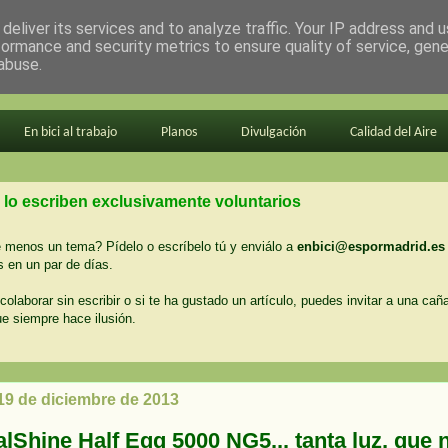
deliver its services and to analyze traffic. Your IP address and 
formance and security metrics to ensure quality of service, gen
abuse.
En bici al trabajo
Planos
Divulgación
Calidad del Aire
 lo escriben exclusivamente voluntarios
menos un tema? Pídelo o escríbelo tú y enviálo a
enbici@espormadrid.es
 en un par de días.
colaborar sin escribir o si te ha gustado un artículo, puedes invitar a una cañ
ue siempre hace ilusión.
 19 de diciembre de 2013
lShine Half Egg 5000 NG5... tanta luz, que 