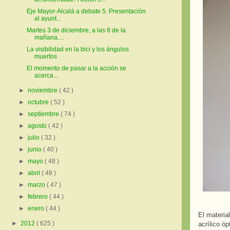
Eje Mayor-Alcalá a debate 5. Presentación
al ayunt...
Martes 3 de diciembre, a las 8 de la
mañana....
La visibilidad en la bici y los ángulos
muertos
El momento de pasar a la acción se
acerca...
►
noviembre
( 42 )
►
octubre
( 52 )
►
septiembre
( 74 )
►
agosto
( 42 )
►
julio
( 32 )
►
junio
( 40 )
►
mayo
( 48 )
►
abril
( 48 )
►
marzo
( 47 )
►
febrero
( 44 )
►
enero
( 44 )
El materia
►
2012
( 625 )
acrílico ó