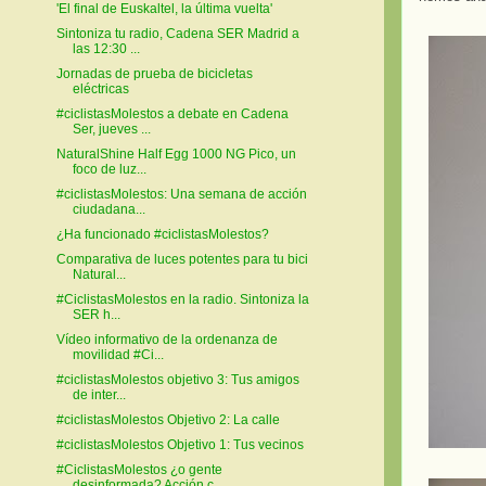
'El final de Euskaltel, la última vuelta'
Sintoniza tu radio, Cadena SER Madrid a
las 12:30 ...
Jornadas de prueba de bicicletas
eléctricas
#ciclistasMolestos a debate en Cadena
Ser, jueves ...
NaturalShine Half Egg 1000 NG Pico, un
foco de luz...
#ciclistasMolestos: Una semana de acción
ciudadana...
¿Ha funcionado #ciclistasMolestos?
Comparativa de luces potentes para tu bici
Natural...
#CiclistasMolestos en la radio. Sintoniza la
SER h...
Vídeo informativo de la ordenanza de
movilidad #Ci...
#ciclistasMolestos objetivo 3: Tus amigos
de inter...
#ciclistasMolestos Objetivo 2: La calle
#ciclistasMolestos Objetivo 1: Tus vecinos
#CiclistasMolestos ¿o gente
desinformada? Acción c...