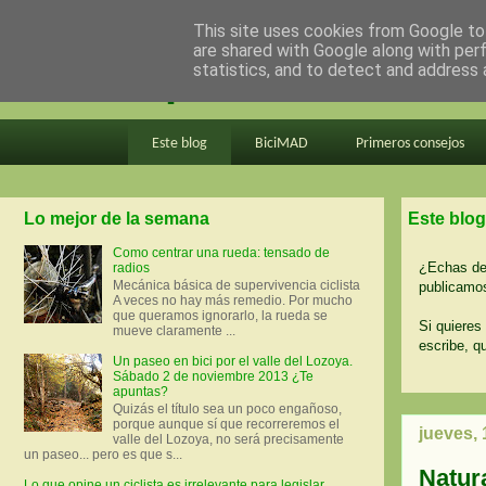
This site uses cookies from Google to 
are shared with Google along with per
en bici por madrid
statistics, and to detect and address 
Este blog
BiciMAD
Primeros consejos
Lo mejor de la semana
Este blog
Como centrar una rueda: tensado de
¿Echas de 
radios
Mecánica básica de supervivencia ciclista
publicamos
A veces no hay más remedio. Por mucho
que queramos ignorarlo, la rueda se
Si quieres 
mueve claramente ...
escribe, q
Un paseo en bici por el valle del Lozoya.
Sábado 2 de noviembre 2013 ¿Te
apuntas?
Quizás el título sea un poco engañoso,
porque aunque sí que recorreremos el
jueves,
valle del Lozoya, no será precisamente
un paseo... pero es que s...
Natura
Lo que opine un ciclista es irrelevante para legislar