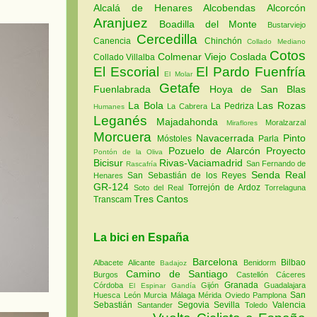
Alcalá de Henares
Alcobendas
Alcorcón
Aranjuez
Boadilla del Monte
Bustarviejo
Cercedilla
Canencia
Chinchón
Collado Mediano
Cotos
Colmenar Viejo
Coslada
Collado Villalba
El Escorial
El Pardo
Fuenfría
El Molar
Getafe
Fuenlabrada
Hoya de San Blas
La Bola
Las Rozas
La Pedriza
La Cabrera
Humanes
Leganés
Majadahonda
Moralzarzal
Miraflores
Morcuera
Navacerrada
Pinto
Móstoles
Parla
Pozuelo de Alarcón
Proyecto
Pontón de la Oliva
Bicisur
Rivas-Vaciamadrid
San Fernando de
Rascafría
Senda Real
San Sebastián de los Reyes
Henares
GR-124
Torrejón de Ardoz
Soto del Real
Torrelaguna
Tres Cantos
Transcam
La bici en España
Barcelona
Bilbao
Albacete
Alicante
Benidorm
Badajoz
Camino de Santiago
Burgos
Castellón
Cáceres
Granada
Córdoba
Gijón
Guadalajara
El Espinar
Gandía
San
Huesca
León
Murcia
Málaga
Mérida
Oviedo
Pamplona
Sebastián
Segovia
Sevilla
Valencia
Santander
Toledo