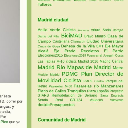
Talleres
Madrid ciudad
Anillo Verde Ciclista
Arturo Soria
Barajas
Aravaca
BiciMAD
Casa de
Bravo Murillo
Barrio del Pilar
Campo
Ciudad Universitaria
Castellana
Chamartín
Dehesa de la Villa
Eje Mayor
EMT
Cruce de Goya
Alcalá
Eje Prado Recoletos
El Pardo
Elecciones2015
Elecciones2019
Fuencarral
Joaquín Costa
Las Tablas
M-10 ciclista
Madrid 2016
Madrid Central
Madrid Río
Mapas de Madrid
Metro
PDMC Plan Director de
Modelo Madrid
Movilidad Ciclista
Parque del
PMUS Centro
Pasarelas río Manzanares
Retiro
Pasarelas M-30
Plano de Calles Tranquilas
Plaza España
Proyecto
STARS
Remodelación de Serrano
Santa Engracia
ar esta
Senda Real GR-124
Vallecas
Villaverde
TB, correr por
decidePresupuestos
engas, y
rantía,
 Por
Comunidad de Madrid
 Pico
que ya