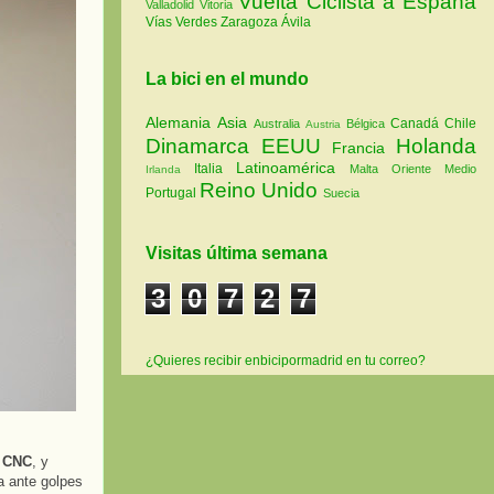
Vuelta Ciclista a España
Valladolid
Vitoria
Vías Verdes
Zaragoza
Ávila
La bici en el mundo
Alemania
Asia
Canadá
Chile
Australia
Bélgica
Austria
Dinamarca
EEUU
Holanda
Francia
Latinoamérica
Italia
Malta
Oriente Medio
Irlanda
Reino Unido
Portugal
Suecia
Visitas última semana
3
0
7
2
7
¿Quieres recibir enbicipormadrid en tu correo?
o CNC
, y
ia ante golpes