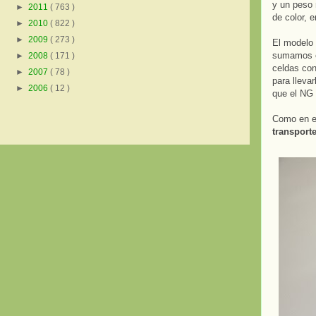
y un peso 
►
2011
( 763 )
de color, 
►
2010
( 822 )
►
2009
( 273 )
El modelo
sumamos el
►
2008
( 171 )
celdas con
►
2007
( 78 )
para lleva
►
2006
( 12 )
que el NG 
Como en el
transport