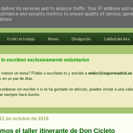
deliver its services and to analyze traffic. Your IP address and 
formance and security metrics to ensure quality of service, gen
abuse.
En bici al trabajo
Planos
Divulgación
Calidad del Aire
 lo escriben exclusivamente voluntarios
menos un tema? Pídelo o escríbelo tú y enviálo a
enbici@espormadrid.es
 en un par de días.
colaborar sin escribir o si te ha gustado un artículo, puedes invitar a una cañ
ue siempre hace ilusión.
 11 de octubre de 2016
os el taller itinerante de Don Cicleto