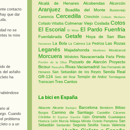
Alcalá de Henares
Alcobendas
Alcorcón
Aranjuez
ente contacto
Boadilla del Monte
Bustarviejo
 hay que dar
Cercedilla
Canencia
Chinchón
Collado Mediano
uda.
Cotos
Colmenar Viejo
Coslada
Collado Villalba
El Escorial
El Pardo
Fuenfría
idad no se
El Molar
antes te mire
Getafe
Fuenlabrada
Hoya de San Blas
La Bola
Las Rozas
La Pedriza
La Cabrera
Humanes
Leganés
Majadahonda
Moralzarzal
Miraflores
Morcuera
Navacerrada
Pinto
Móstoles
Parla
Pozuelo de Alarcón
Proyecto
Pontón de la Oliva
ido de
Bicisur
Rivas-Vaciamadrid
San Fernando de
Rascafría
Senda Real
s del asfalto
San Sebastián de los Reyes
Henares
GR-124
cleto ha
Torrejón de Ardoz
Soto del Real
Torrelaguna
Tres Cantos
Transcam
 habiéndose
La bici en España
Barcelona
Bilbao
Albacete
Alicante
Benidorm
rio al
Badajoz
Camino de Santiago
Burgos
Castellón
Cáceres
argo. Cuando
Granada
Córdoba
Gijón
Guadalajara
El Espinar
Gandía
 el problema
San
Huesca
León
Murcia
Málaga
Mérida
Oviedo
Pamplona
cleto o a un
Sebastián
Segovia
Sevilla
Valencia
Santander
Toledo