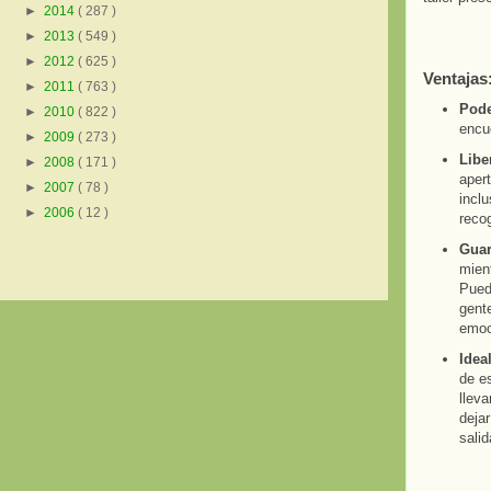
►
2014
( 287 )
►
2013
( 549 )
►
2012
( 625 )
Ventajas
►
2011
( 763 )
Pode
►
2010
( 822 )
encue
►
2009
( 273 )
Libe
►
2008
( 171 )
aper
►
2007
( 78 )
inclu
►
2006
( 12 )
reco
Guar
mient
Pued
gente
emoc
Idea
de es
lleva
dejar
salid