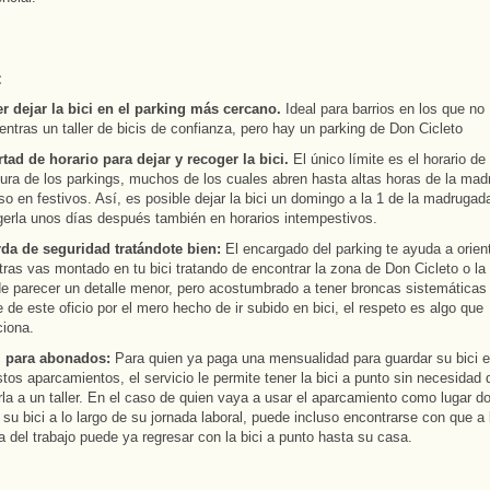
:
r dejar la bici en el parking más cercano.
Ideal para barrios en los que no
ntras un taller de bicis de confianza, pero hay un parking de Don Cicleto
rtad de horario para dejar y recoger la bici.
El único límite es el horario de
tura de los parkings, muchos de los cuales abren hasta altas horas de la ma
so en festivos. Así, es posible dejar la bici un domingo a la 1 de la madrugad
gerla unos días después también en horarios intempestivos.
da de seguridad tratándote bien:
El encargado del parking te ayuda a orien
ras vas montado en tu bici tratando de encontrar la zona de Don Cicleto o la 
e parecer un detalle menor, pero acostumbrado a tener broncas sistemáticas 
 de este oficio por el mero hecho de ir subido en bici, el respeto es algo que
iona.
l para abonados:
Para quien ya paga una mensualidad para guardar su bici 
tos aparcamientos, el servicio le permite tener la bici a punto sin necesidad 
rla a un taller. En el caso de quien vaya a usar el aparcamiento como lugar d
 su bici a lo largo de su jornada laboral, puede incluso encontrarse con que a 
a del trabajo puede ya regresar con la bici a punto hasta su casa.