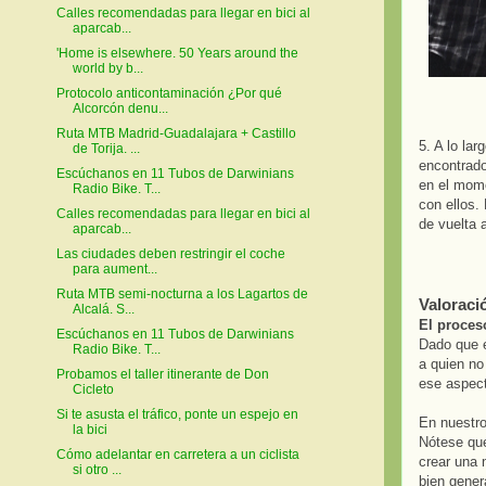
Calles recomendadas para llegar en bici al
aparcab...
'Home is elsewhere. 50 Years around the
world by b...
Protocolo anticontaminación ¿Por qué
Alcorcón denu...
Ruta MTB Madrid-Guadalajara + Castillo
5. A lo lar
de Torija. ...
encontrado
Escúchanos en 11 Tubos de Darwinians
en el momen
Radio Bike. T...
con ellos.
Calles recomendadas para llegar en bici al
de vuelta 
aparcab...
Las ciudades deben restringir el coche
para aument...
Ruta MTB semi-nocturna a los Lagartos de
Valoració
Alcalá. S...
El proceso
Escúchanos en 11 Tubos de Darwinians
Dado que es
Radio Bike. T...
a quien no
Probamos el taller itinerante de Don
ese aspect
Cicleto
Si te asusta el tráfico, ponte un espejo en
En nuestro
la bici
Nótese que
Cómo adelantar en carretera a un ciclista
crear una 
si otro ...
bien gener