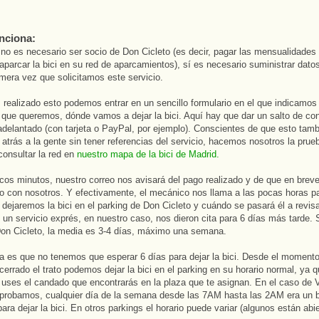
nciona:
no es necesario ser socio de Don Cicleto (es decir, pagar las mensualidades
aparcar la bici en su red de aparcamientos), sí es necesario suministrar dato
rimera vez que solicitamos este servicio.
 realizado esto podemos entrar en un sencillo formulario en el que indicamos 
 que queremos, dónde vamos a dejar la bici. Aquí hay que dar un salto de co
adelantado (con tarjeta o PayPal, por ejemplo). Conscientes de que esto tam
 atrás a la gente sin tener referencias del servicio, hacemos nosotros la prue
onsultar la red en
nuestro mapa de la bici de Madrid.
ocos minutos, nuestro correo nos avisará del pago realizado y de que en brev
o con nosotros. Y efectivamente, el mecánico nos llama a las pocas horas pa
 dejaremos la bici en el parking de Don Cicleto y cuándo se pasará él a revisa
e un servicio exprés, en nuestro caso, nos dieron cita para 6 días más tarde.
on Cicleto, la media es 3-4 días, máximo una semana.
ia es que no tenemos que esperar 6 días para dejar la bici. Desde el moment
errado el trato podemos dejar la bici en el parking en su horario normal, ya 
 uses el candado que encontrarás en la plaza que te asignan. En el caso de 
 probamos, cualquier día de la semana desde las 7AM hasta las 2AM era un 
ra dejar la bici. En otros parkings el horario puede variar (algunos están abie