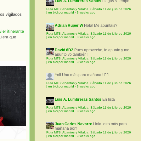
Luis A. Lumbreras Santos
Llegas s tiempo
Ruta MTB: Abantos y Villalba. Sábado 11 de julio de 2026
| en bici por madrid
·
3 weeks ago
os vigilados
Adrian Ruper W
Hola! Me apuntais?
aller itinerante
Ruta MTB: Abantos y Villalba. Sábado 11 de julio de 2026
uiera que
| en bici por madrid
·
3 weeks ago
David 6D2
Pues aprovecho, te apunto y me
apunto yo también!
Ruta MTB: Abantos y Villalba. Sábado 11 de julio de 2026
| en bici por madrid
·
3 weeks ago
Yoli
Una más para mañana ! 🚵‍♀️
Ruta MTB: Abantos y Villalba. Sábado 11 de julio de 2026
| en bici por madrid
·
3 weeks ago
Luis A. Lumbreras Santos
En lista
Ruta MTB: Abantos y Villalba. Sábado 11 de julio de 2026
| en bici por madrid
·
3 weeks ago
Juan Carlos Navarro
Hola, otro más para
mañana porfi
Ruta MTB: Abantos y Villalba. Sábado 11 de julio de 2026
| en bici por madrid
·
3 weeks ago