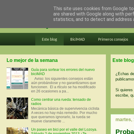
This site uses cookies from Google to 
are shared with Google along with per
en bici por madrid
statistics, and to detect and address 
Este blog
BiciMAD
Primeros consejos
Lo mejor de la semana
Este blog
Guía para sortear los errores del nuevo
¿Echas de 
biciMAD
Aviso: los siguientes consejos están
publicamos
aún probándose y no garantizamos que
funcionen. El a rtículo se ha modificado
Si quieres 
en 26 ocasiones a pa...
escribe, q
Como centrar una rueda: tensado de
radios
Mecánica básica de supervivencia ciclista
A veces no hay más remedio. Por mucho
que queramos ignorarlo, la rueda se
martes,
mueve claramente ...
Un paseo en bici por el valle del Lozoya.
Probam
Sábado 2 de noviembre 2013 ¿Te