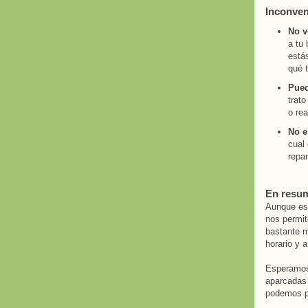
Inconven
No v
a tu 
estás
qué t
Pued
trato
o rea
No e
cual 
repa
En resu
Aunque este
nos permi
bastante m
horario y 
Esperamos 
aparcadas 
podemos pe