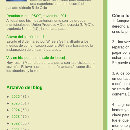
una experiencia que me ocurrió el
pasado sábado 5 de Octu...
Cómo fu
Reunión con el PSOE, noviembre 2011
Al igual que hicimos anteriormente con los grupos
1 .Aunque 
municipales de Unión Progreso y Democracia (UPyD) e
derecho a 
Izquierda Unida (IU) , la semana pas...
si es la p
A favor del carné de bici
Escrito el 3 de marzo por Wheels Se ha filtrado a los
2. Una vez
medios de comunicación que la DGT está barajando la
reparación
instauración de un carné para co...
pagar por 
echar para
Voy en bici porque me sale de los coj...
Se puede c
Hoy recorrí Madrid de punta a punta con la bicicleta una
vez más. Estuve haciendo unos "mandaos" -como dicen
los abuelos-, y la ve...
3. A los p
en contact
a qué hora
Archivo del blog
se trata d
comenta D
►
2026
( 31 )
►
2025
( 51 )
4. La grac
hemos ya c
►
2024
( 58 )
clave para
►
2023
( 70 )
fue el que
►
2022
( 85 )
momento pa