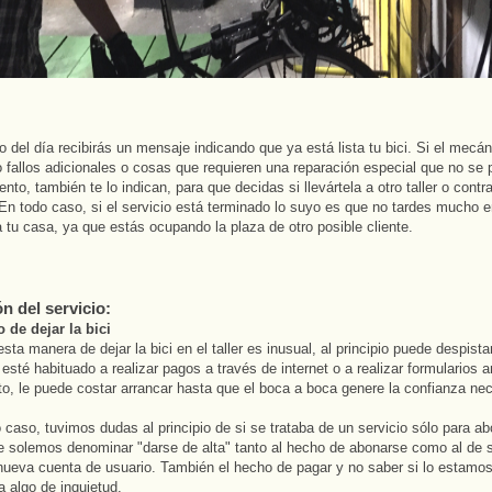
go del día recibirás un mensaje indicando que ya está lista tu bici. Si el mecá
 fallos adicionales o cosas que requieren una reparación especial que no se
to, también te lo indican, para que decidas si llevártela a otro taller o contr
 En todo caso, si el servicio está terminado lo suyo es que no tardes mucho en
a tu casa, ya que estás ocupando la plaza de otro posible cliente.
n del servicio:
 de dejar la bici
ta manera de dejar la bici en el taller es inusual, al principio puede despista
 esté habituado a realizar pagos a través de internet o a realizar formularios
o, le puede costar arrancar hasta que el boca a boca genere la confianza nec
 caso, tuvimos dudas al principio de si se trataba de un servicio sólo para a
 solemos denominar "darse de alta" tanto al hecho de abonarse como al de
nueva cuenta de usuario. También el hecho de pagar y no saber si lo estamo
a algo de inquietud.