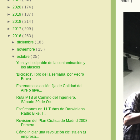
►
2021
( 94 )
horas).
►
2020
( 174 )
►
2019
( 137 )
►
2018
( 214 )
►
2017
( 209 )
▼
2016
( 263 )
►
diciembre
( 18 )
►
noviembre
( 25 )
▼
octubre
( 25 )
Yo soy el culpable de la contaminación y
los atascos
'Biciosos', libro de la semana, por Pedro
Bravo
Estrenamos sección fija de Calidad del
Aire o nive...
Ruta MTB al Camino del Ingeniero.
Sábado 29 de Oct...
Escúchanos en 11 Tubos de Darwinians
Radio Bike. T...
Revisión del Plan Ciclista de Madrid 2008:
Primera...
Cómo iniciar una revolución ciclista en tu
empresa...