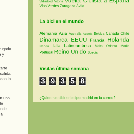
Vuelta Ciclista a España
Valladolid
Vitoria
Vías Verdes
Zaragoza
Ávila
La bici en el mundo
Alemania
Asia
Canadá
Chile
Australia
Bélgica
Austria
Dinamarca
EEUU
Holanda
Francia
Latinoamérica
Italia
Malta
Oriente Medio
Irlanda
drugada
Reino Unido
Portugal
Suecia
a y
tarte
Visitas última semana
salida.
con la
3
9
3
5
8
en uno
¿Quieres recibir enbicipormadrid en tu correo?
de
onde
la