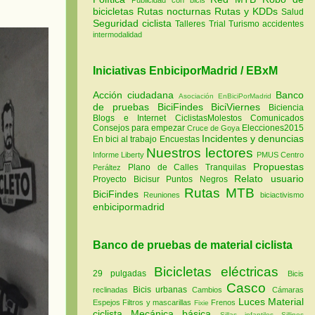
bicicletas
Rutas nocturnas
Rutas y KDDs
Salud
Seguridad ciclista
Talleres
Trial
Turismo
accidentes
intermodalidad
Iniciativas EnbiciporMadrid / EBxM
Acción ciudadana
Banco
Asociación EnBiciPorMadrid
de pruebas
BiciFindes
BiciViernes
Biciencia
Blogs e Internet
CiclistasMolestos
Comunicados
Consejos para empezar
Elecciones2015
Cruce de Goya
Incidentes y denuncias
En bici al trabajo
Encuestas
Nuestros lectores
Informe Liberty
PMUS Centro
Propuestas
Plano de Calles Tranquilas
Peráltez
Relato usuario
Proyecto Bicisur
Puntos Negros
Rutas MTB
BiciFindes
Reuniones
biciactivismo
enbicipormadrid
Banco de pruebas de material ciclista
Bicicletas eléctricas
29 pulgadas
Bicis
Casco
Bicis urbanas
reclinadas
Cambios
Cámaras
Luces
Material
Espejos
Filtros y mascarillas
Frenos
Fixie
ciclista
Mecánica básica
Sillas infantiles
Sillines