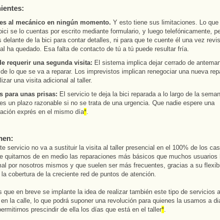
ientes:
es al mecánico en ningún momento.
Y esto tiene sus limitaciones. Lo que
bici se lo cuentas por escrito mediante formulario, y luego telefónicamente, p
 delante de la bici para contar detalles, ni para que te cuente él una vez revi
al ha quedado. Esa falta de contacto de tú a tú puede resultar fría.
e requerir una segunda visita:
El sistema implica dejar cerrado de anteman
 de lo que se va a reparar. Los imprevistos implican renegociar una nueva rep
lizar una visita adicional al taller.
s para unas prisas:
El servicio te deja la bici reparada a lo largo de la seman
es un plazo razonable si no se trata de una urgencia. Que nadie espere una
ración exprés en el mismo día
*
.
men:
 servicio no va a sustituir la visita al taller presencial en el 100% de los ca
te quitarnos de en medio las reparaciones más básicos que muchos usuario
al por nosotros mismos y que suelen ser más frecuentes, gracias a su flexibi
a la cobertura de la creciente red de puntos de atención.
que en breve se implante la idea de realizar también este tipo de servicios a
en la calle, lo que podrá suponer una revolución para quienes la usamos a di
rmitirnos prescindir de ella los días que está en el taller
*
.