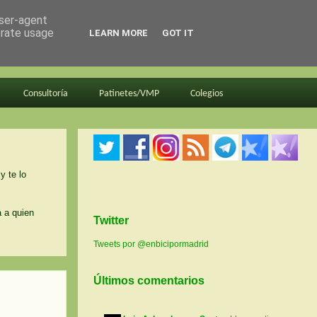
user-agent
erate usage
LEARN MORE
GOT IT
Consultoría
Patinetes/VMP
Colegios
y te lo
a a quien
Twitter
Tweets por @enbicipormadrid
Últimos comentarios