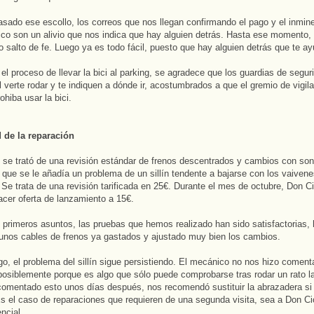
sado ese escollo, los correos que nos llegan confirmando el pago y el inmin
co son un alivio que nos indica que hay alguien detrás. Hasta ese momento,
 salto de fe. Luego ya es todo fácil, puesto que hay alguien detrás que te ay
 el proceso de llevar la bici al parking, se agradece que los guardias de segur
l verte rodar y te indiquen a dónde ir, acostumbrados a que el gremio de vigil
ohiba usar la bici.
d de la reparación
 se trató de una revisión estándar de frenos descentrados y cambios con son
l que se le añadía un problema de un sillín tendente a bajarse con los vaivene
 Se trata de una revisión tarificada en 25€. Durante el mes de octubre, Don Ci
acer oferta de lanzamiento a 15€.
 primeros asuntos, las pruebas que hemos realizado han sido satisfactorias,
 unos cables de frenos ya gastados y ajustado muy bien los cambios.
o, el problema del sillín sigue persistiendo. El mecánico no nos hizo comenta
posiblemente porque es algo que sólo puede comprobarse tras rodar un rato l
omentado esto unos días después, nos recomendó sustituir la abrazadera si
Es el caso de reparaciones que requieren de una segunda visita, sea a Don Ci
encial.