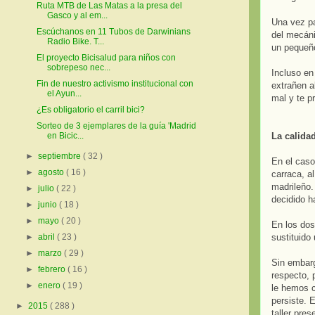
Ruta MTB de Las Matas a la presa del
Gasco y al em...
Una vez pa
Escúchanos en 11 Tubos de Darwinians
del mecáni
Radio Bike. T...
un pequeño
El proyecto Bicisalud para niños con
sobrepeso nec...
Incluso en
Fin de nuestro activismo institucional con
extrañen a
el Ayun...
mal y te pr
¿Es obligatorio el carril bici?
Sorteo de 3 ejemplares de la guía 'Madrid
La calida
en Bicic...
►
septiembre
( 32 )
En el caso
►
agosto
( 16 )
carraca, a
madrileño.
►
julio
( 22 )
decidido h
►
junio
( 18 )
►
mayo
( 20 )
En los dos
sustituido
►
abril
( 23 )
►
marzo
( 29 )
Sin embarg
►
febrero
( 16 )
respecto, 
►
enero
( 19 )
le hemos c
persiste. 
►
2015
( 288 )
taller pres