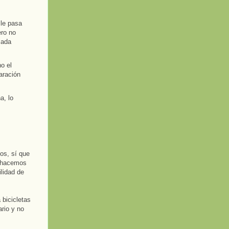
 le pasa
ero no
sada
o el
aración
a, lo
sos, sí que
s hacemos
lidad de
 bicicletas
ario y no