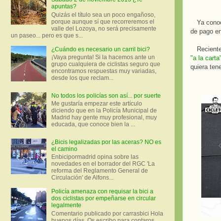
apuntas?
Quizás el título sea un poco engañoso,
porque aunque sí que recorreremos el
Ya cono
valle del Lozoya, no será precisamente
de pago e
un paseo... pero es que s...
Recient
¿Cuándo es necesario un carril bici?
¡Vaya pregunta! Si la hacemos ante un
"a la carta
grupo cualquiera de ciclistas seguro que
quiera ten
encontramos respuestas muy variadas,
desde los que reclam...
No todos los policías son así... por suerte
Me gustaría empezar este artículo
diciendo que en la Policía Municipal de
Madrid hay gente muy profesional, muy
educada, que conoce bien la ...
¿Bicis legalizadas por las aceras? NO es
el camino
Enbicipormadrid opina sobre las
novedades en el borrador del RGC 'La
reforma del Reglamento General de
Circulación' de Alfons...
Policía amenaza con requisar la bici a
dos ciclistas por empeñarse en circular
legalmente
Comentario publicado por carrasbici Hola
buenos días. Os escribo para contaros