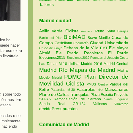
Talleres
Madrid ciudad
Anillo Verde Ciclista
Arturo Soria
Barajas
Aravaca
BiciMAD
Casa de
Bravo Murillo
Barrio del Pilar
nico ha
Campo
Ciudad Universitaria
Castellana
Chamartín
 puede hacer
Dehesa de la Villa
Eje Mayor
EMT
Cruce de Goya
atar ese extra
Alcalá
Eje Prado Recoletos
El Pardo
 llevártela
Elecciones2015
Elecciones2019
Fuencarral
Joaquín Costa
Las Tablas
M-10 ciclista
Madrid 2016
Madrid Central
Madrid Río
Mapas de Madrid
Metro
PDMC Plan Director de
Modelo Madrid
Movilidad Ciclista
Parque del
PMUS Centro
Pasarelas río Manzanares
Retiro
Pasarelas M-30
Plano de Calles Tranquilas
r, sobre todo
Plaza España
Proyecto
STARS
Remodelación de Serrano
Santa Engracia
 anónimos. En
Senda Real GR-124
Vallecas
Villaverde
esaria.
decidePresupuestos
bonados o no.
 simplemente
Comunidad de Madrid
s haciendo