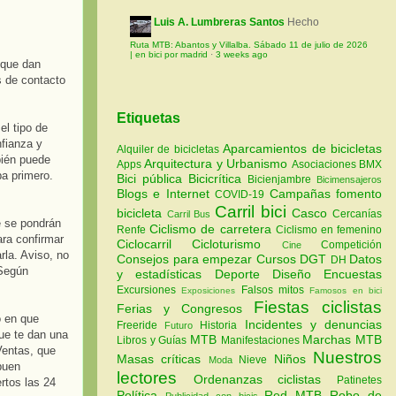
Luis A. Lumbreras Santos
Hecho
Ruta MTB: Abantos y Villalba. Sábado 11 de julio de 2026
| en bici por madrid
·
3 weeks ago
 que dan
s de contacto
Etiquetas
el tipo de
nfianza y
Aparcamientos de bicicletas
Alquiler de bicicletas
bién puede
Arquitectura y Urbanismo
Apps
Asociaciones
BMX
ba primero.
Bici pública
Bicicrítica
Bicienjambre
Bicimensajeros
Blogs e Internet
Campañas fomento
COVID-19
Carril bici
bicicleta
Casco
Cercanías
Carril Bus
e se pondrán
Ciclismo de carretera
Renfe
Ciclismo en femenino
ra confirmar
Ciclocarril
Cicloturismo
Competición
Cine
rla. Aviso, no
Consejos para empezar
Cursos
DGT
Datos
DH
 Según
y estadísticas
Deporte
Diseño
Encuestas
Excursiones
Falsos mitos
Exposiciones
Famosos en bici
Fiestas ciclistas
Ferias y Congresos
o en que
Incidentes y denuncias
Freeride
Historia
Futuro
que te dan una
MTB
Marchas MTB
Libros y Guías
Manifestaciones
Ventas, que
Nuestros
Masas críticas
Niños
Nieve
Moda
buen
lectores
Ordenanzas ciclistas
Patinetes
rtos las 24
Política
Red MTB
Robo de
Publicidad con bicis