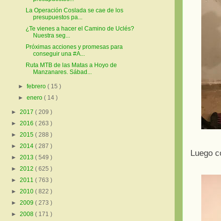
La Operación Coslada se cae de los
presupuestos pa...
¿Te vienes a hacer el Camino de Uclés?
Nuestra seg...
Próximas acciones y promesas para
conseguir una #A...
Ruta MTB de las Matas a Hoyo de
Manzanares. Sábad...
►
febrero
( 15 )
►
enero
( 14 )
►
2017
( 209 )
►
2016
( 263 )
►
2015
( 288 )
►
2014
( 287 )
Luego co
►
2013
( 549 )
►
2012
( 625 )
►
2011
( 763 )
►
2010
( 822 )
►
2009
( 273 )
►
2008
( 171 )