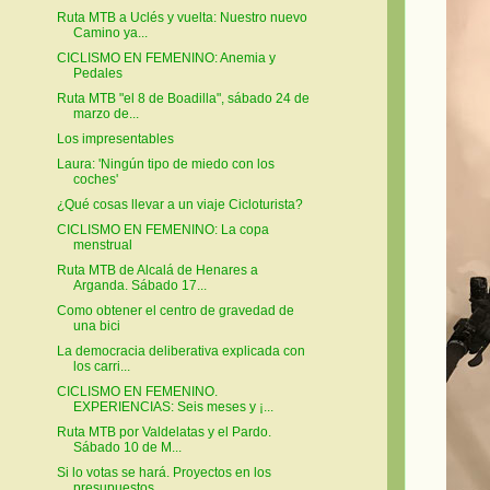
Ruta MTB a Uclés y vuelta: Nuestro nuevo
Camino ya...
CICLISMO EN FEMENINO: Anemia y
Pedales
Ruta MTB "el 8 de Boadilla", sábado 24 de
marzo de...
Los impresentables
Laura: 'Ningún tipo de miedo con los
coches'
¿Qué cosas llevar a un viaje Cicloturista?
CICLISMO EN FEMENINO: La copa
menstrual
Ruta MTB de Alcalá de Henares a
Arganda. Sábado 17...
Como obtener el centro de gravedad de
una bici
La democracia deliberativa explicada con
los carri...
CICLISMO EN FEMENINO.
EXPERIENCIAS: Seis meses y ¡...
Ruta MTB por Valdelatas y el Pardo.
Sábado 10 de M...
Si lo votas se hará. Proyectos en los
presupuestos...