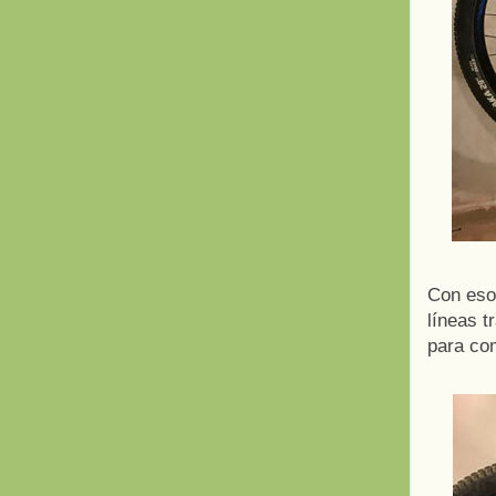
Con eso 
líneas 
para com