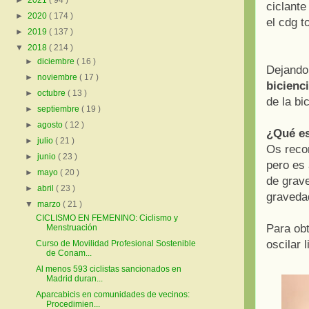
►
2021
( 94 )
ciclante
►
2020
( 174 )
el cdg t
►
2019
( 137 )
▼
2018
( 214 )
►
diciembre
( 16 )
Dejando 
►
noviembre
( 17 )
bicienc
►
octubre
( 13 )
de la bi
►
septiembre
( 19 )
►
agosto
( 12 )
¿Qué es
►
julio
( 21 )
Os recom
►
junio
( 23 )
pero es 
►
mayo
( 20 )
de grave
►
abril
( 23 )
gravedad
▼
marzo
( 21 )
CICLISMO EN FEMENINO: Ciclismo y
Para obt
Menstruación
oscilar 
Curso de Movilidad Profesional Sostenible
de Conam...
Al menos 593 ciclistas sancionados en
Madrid duran...
Aparcabicis en comunidades de vecinos:
Procedimien...