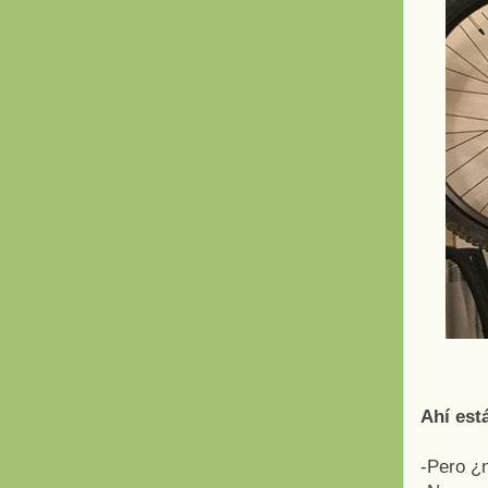
Ahí est
-Pero ¿n