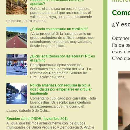
apuntas?
Quizás el título sea un poco engañoso,
Como 
porque aunque sí que recorreremos el
valle del Lozoya, no será precisamente
un paseo... pero es que s...
¿Y eso
¿Cuándo es necesario un carril bici?
¡Vaya pregunta! Si la hacemos ante un
Obtener 
grupo cualquiera de ciclistas seguro que
encontramos respuestas muy variadas,
física p
desde los que reclam...
esas co
¿Bicis legalizadas por las aceras? NO es
Creo qu
el camino
Enbicipormadrid opina sobre las
novedades en el borrador del RGC 'La
reforma del Reglamento General de
Circulación' de Alfons...
Policía amenaza con requisar la bici a
dos ciclistas por empeñarse en circular
legalmente
Comentario publicado por carrasbici Hola
buenos días. Os escribo para contaros
una experiencia que me ocurrió el
pasado sábado 5 de Octu...
Reunión con el PSOE, noviembre 2011
Al igual que hicimos anteriormente con los grupos
municipales de Unión Progreso y Democracia (UPyD) e