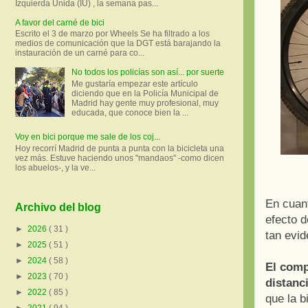
Izquierda Unida (IU) , la semana pas...
A favor del carné de bici
Escrito el 3 de marzo por Wheels Se ha filtrado a los
medios de comunicación que la DGT está barajando la
instauración de un carné para co...
No todos los policías son así... por suerte
Me gustaría empezar este artículo
diciendo que en la Policía Municipal de
Madrid hay gente muy profesional, muy
educada, que conoce bien la ...
Voy en bici porque me sale de los coj...
Hoy recorrí Madrid de punta a punta con la bicicleta una
vez más. Estuve haciendo unos "mandaos" -como dicen
los abuelos-, y la ve...
En cuant
Archivo del blog
efecto d
►
2026
( 31 )
tan evid
►
2025
( 51 )
►
2024
( 58 )
El comp
►
2023
( 70 )
distanc
►
2022
( 85 )
que la b