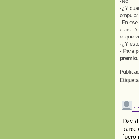
-No
-¿Y cuan
empujar 
-En ese 
claro. Y
el que v
-¿Y esto
- Para 
premio
.
Publica
Etiquet