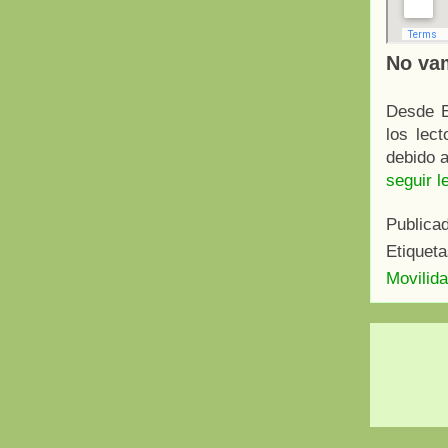
No vam
Desde E
los lec
debido a
seguir l
Publica
Etiquet
Movilida