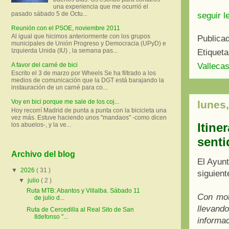
una experiencia que me ocurrió el
pasado sábado 5 de Octu...
seguir l
Reunión con el PSOE, noviembre 2011
Al igual que hicimos anteriormente con los grupos
Publica
municipales de Unión Progreso y Democracia (UPyD) e
Izquierda Unida (IU) , la semana pas...
Etiquet
Valleca
A favor del carné de bici
Escrito el 3 de marzo por Wheels Se ha filtrado a los
medios de comunicación que la DGT está barajando la
instauración de un carné para co...
Voy en bici porque me sale de los coj...
lunes,
Hoy recorrí Madrid de punta a punta con la bicicleta una
vez más. Estuve haciendo unos "mandaos" -como dicen
Itine
los abuelos-, y la ve...
senti
Archivo del blog
El Ayunt
▼
2026
( 31 )
siguient
▼
julio
( 2 )
Ruta MTB: Abantos y Villalba. Sábado 11
Con mot
de julio d...
llevand
Ruta de Cercedilla al Real Sito de San
Ildefonso "...
informa