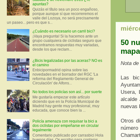
apuntas?
Quizás el título sea un poco engañoso,
porque aunque sí que recorreremos el
valle del Lozoya, no será precisamente
un paseo... pero es que s...
miérc
¿Cuándo es necesario un carril bici?
¡Vaya pregunta! Si la hacemos ante un
50 nu
grupo cualquiera de ciclistas seguro que
encontramos respuestas muy variadas,
mapa
desde los que reclam...
¿Bicis legalizadas por las aceras? NO es
Nota de
el camino
Enbicipormadrid opina sobre las
novedades en el borrador del RGC 'La
Las bic
reforma del Reglamento General de
Circulación' de Alfons...
Ayuntami
Usera, 
No todos los policías son así... por suerte
Me gustaría empezar este artículo
alcalde
diciendo que en la Policía Municipal de
nuevas b
Madrid hay gente muy profesional, muy
educada, que conoce bien la ...
Otros d
Policía amenaza con requisar la bici a
dos ciclistas por empeñarse en circular
número
legalmente
Chamart
Comentario publicado por carrasbici Hola
buenos días. Os escribo para contaros