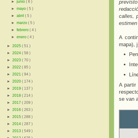
previsto
►
junio
( 6 )
redacci
►
mayo
( 5 )
calles,
►
abril
( 5 )
estimen
►
marzo
( 5 )
►
febrero
( 4 )
A contin
►
enero
( 4 )
mapa), j
►
2025
( 51 )
►
2024
( 58 )
Pen
►
2023
( 70 )
Inte
►
2022
( 85 )
Lín
►
2021
( 94 )
►
2020
( 174 )
A parti
►
2019
( 137 )
respecto
►
2018
( 214 )
se van a
►
2017
( 209 )
►
2016
( 263 )
►
2015
( 288 )
►
2014
( 287 )
►
2013
( 549 )