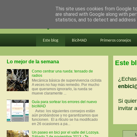
This site uses cookies from Google to 
are shared with Google along with per
en bici por madrid
statistics, and to detect and address
Este blog
BiciMAD
Primeros consejos
Lo mejor de la semana
Este b
Como centrar una rueda: tensado de
radios
¿Echas 
Mecánica básica de supervivencia ciclista
A veces no hay más remedio. Por mucho
enbici
que queramos ignorarlo, la rueda se
mueve claramente ...
Si quier
Guía para sortear los errores del nuevo
biciMAD
invitar
Aviso: los siguientes consejos están
aún probándose y no garantizamos que
funcionen. El a rtículo se ha modificado
en 26 ocasiones a pa...
Un paseo en bici por el valle del Lozoya.
M
Sábado 2 de noviembre 2013 ¿Te