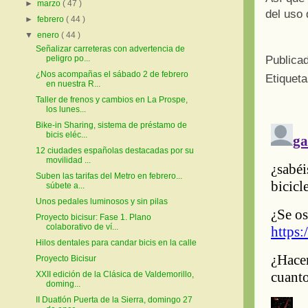
►
marzo
( 47 )
del uso 
►
febrero
( 44 )
▼
enero
( 44 )
Señalizar carreteras con advertencia de
Publica
peligro po...
¿Nos acompañas el sábado 2 de febrero
Etiquet
en nuestra R...
Taller de frenos y cambios en La Prospe,
los lunes...
Bike-in Sharing, sistema de préstamo de
bicis eléc...
12 ciudades españolas destacadas por su
movilidad ...
Suben las tarifas del Metro en febrero...
súbete a...
Unos pedales luminosos y sin pilas
Proyecto bicisur: Fase 1. Plano
colaborativo de ví...
Hilos dentales para candar bicis en la calle
Proyecto Bicisur
XXII edición de la Clásica de Valdemorillo,
doming...
II Duatlón Puerta de la Sierra, domingo 27