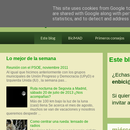
This site uses cookies from Google to 
are shared with Google along with per
en bici por madrid
statistics, and to detect and address
Este blog
BiciMAD
Primeros consejos
Lo mejor de la semana
Este b
Reunión con el PSOE, noviembre 2011
Al igual que hicimos anteriormente con los grupos
¿Echas 
municipales de Unión Progreso y Democracia (UPyD) e
Izquierda Unida (IU) , la semana pas...
enbici
Ruta nocturna de Segovia a Madrid,
sábado 20 de julio de 2013 ¿Nos
Si quier
acompañas?
Más de 100 km bajo la luz de la luna
invitar
(casi) llena Se acerca el mes de agosto,
muchos se van de vacaciones y nosotros
queremos despedir ...
Como centrar una rueda: tensado de
radios
miérc