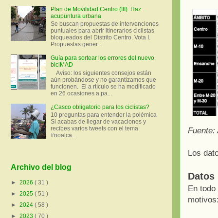
Plan de Movilidad Centro (III): Haz
acupuntura urbana
Se buscan propuestas de intervenciones
puntuales para abrir itinerarios ciclistas
bloqueados del Distrito Centro. Vota I.
Propuestas gener...
Guía para sortear los errores del nuevo
biciMAD
Aviso: los siguientes consejos están
aún probándose y no garantizamos que
funcionen. El a rtículo se ha modificado
en 26 ocasiones a pa...
¿Casco obligatorio para los ciclistas?
10 preguntas para entender la polémica
Si acabas de llegar de vacaciones y
recibes varios tweets con el tema
Fuente:
#noalca...
Los dat
Archivo del blog
Datos 
►
2026
( 31 )
En todo 
►
2025
( 51 )
motivos
►
2024
( 58 )
►
2023
( 70 )