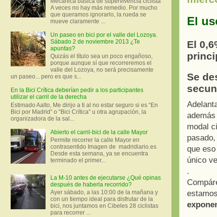
Mecánica básica de supervivencia ciclista
A veces no hay más remedio. Por mucho
que queramos ignorarlo, la rueda se
El us
mueve claramente ...
Un paseo en bici por el valle del Lozoya.
Sábado 2 de noviembre 2013 ¿Te
El 0,6
apuntas?
princi
Quizás el título sea un poco engañoso,
porque aunque sí que recorreremos el
valle del Lozoya, no será precisamente
Se de
un paseo... pero es que s...
secund
En la Bici Crítica deberían pedir a los participantes
utilizar el carril de la derecha
Adelant
Estimado Aalto, Me dirijo a ti al no estar seguro si es “En
Bici por Madrid” o “Bici Crítica” u otra agrupación, la
además e
organizadora de la sal...
modal c
Abierto el carril-bici de la calle Mayor
pasado, 
Permite recorrer la calle Mayor en
contrasentido Imagen de madridiario.es
que eso 
Desde esta semana, ya se encuentra
único ve
terminado el primer...
.
La M-10 antes de ejecutarse ¿Qué opinas
Compáre
después de haberla recorrido?
estamos 
Ayer sábado, a las 10:00 de la mañana y
con un tiempo ideal para disfrutar de la
exponen
bici, nos juntamos en Cibeles 28 ciclistas
para recorrer ...