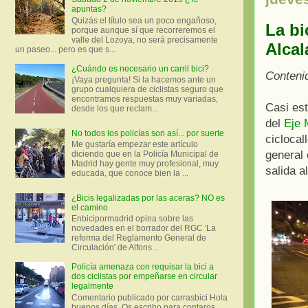
apuntas?
Quizás el título sea un poco engañoso,
La bi
porque aunque sí que recorreremos el
valle del Lozoya, no será precisamente
Alcal
un paseo... pero es que s...
¿Cuándo es necesario un carril bici?
Conteni
¡Vaya pregunta! Si la hacemos ante un
grupo cualquiera de ciclistas seguro que
encontramos respuestas muy variadas,
Casi est
desde los que reclam...
del
Eje 
No todos los policías son así... por suerte
ciclocal
Me gustaría empezar este artículo
general 
diciendo que en la Policía Municipal de
Madrid hay gente muy profesional, muy
salida a
educada, que conoce bien la ...
¿Bicis legalizadas por las aceras? NO es
el camino
Enbicipormadrid opina sobre las
novedades en el borrador del RGC 'La
reforma del Reglamento General de
Circulación' de Alfons...
Policía amenaza con requisar la bici a
dos ciclistas por empeñarse en circular
legalmente
Comentario publicado por carrasbici Hola
buenos días. Os escribo para contaros