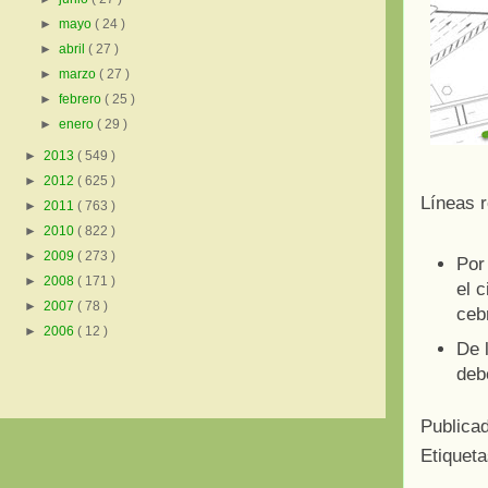
►
mayo
( 24 )
►
abril
( 27 )
►
marzo
( 27 )
►
febrero
( 25 )
►
enero
( 29 )
►
2013
( 549 )
►
2012
( 625 )
Líneas r
►
2011
( 763 )
►
2010
( 822 )
►
2009
( 273 )
Por 
►
2008
( 171 )
el 
►
2007
( 78 )
ceb
►
2006
( 12 )
De 
deb
Publica
Etiquet