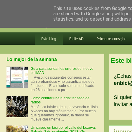
This site uses cookies from Google to 
are shared with Google along with per
en bici por madrid
statistics, and to detect and address
Este blog
BiciMAD
Primeros consejos
Lo mejor de la semana
Este b
Guía para sortear los errores del nuevo
biciMAD
¿Echas 
Aviso: los siguientes consejos están
aún probándose y no garantizamos que
enbici
funcionen. El a rtículo se ha modificado
en 26 ocasiones a pa...
Si quier
Como centrar una rueda: tensado de
radios
invitar
Mecánica básica de supervivencia ciclista
A veces no hay más remedio. Por mucho
que queramos ignorarlo, la rueda se
mueve claramente ...
Un paseo en bici por el valle del Lozoya.
jueve
Sábado 2 de noviembre 2013 ¿Te