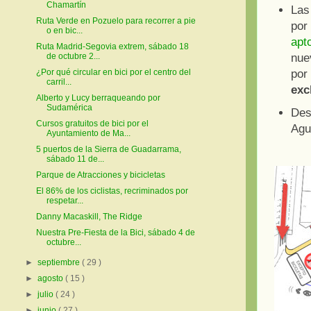
Chamartín
Las
Ruta Verde en Pozuelo para recorrer a pie
por 
o en bic...
apt
Ruta Madrid-Segovia extrem, sábado 18
de octubre 2...
nue
¿Por qué circular en bici por el centro del
por 
carril...
exc
Alberto y Lucy berraqueando por
Sudamérica
Des
Cursos gratuitos de bici por el
Agui
Ayuntamiento de Ma...
5 puertos de la Sierra de Guadarrama,
sábado 11 de...
Parque de Atracciones y bicicletas
El 86% de los ciclistas, recriminados por
respetar...
Danny Macaskill, The Ridge
Nuestra Pre-Fiesta de la Bici, sábado 4 de
octubre...
►
septiembre
( 29 )
►
agosto
( 15 )
►
julio
( 24 )
►
junio
( 27 )