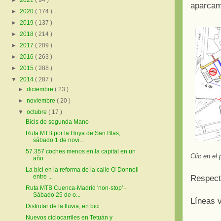
►
2021
( 94 )
aparcami
►
2020
( 174 )
►
2019
( 137 )
►
2018
( 214 )
►
2017
( 209 )
►
2016
( 263 )
►
2015
( 288 )
▼
2014
( 287 )
►
diciembre
( 23 )
►
noviembre
( 20 )
▼
octubre
( 17 )
Bicis de segunda Mano
Ruta MTB por la Hoya de San Blas,
sábado 1 de novi...
57.357 coches menos en la capital en un
Clic en el
año
La bici en la reforma de la calle O´Donnell
entre ...
Respect
Ruta MTB Cuenca-Madrid 'non-stop' -
Sábado 25 de o...
Líneas v
Disfrutar de la lluvia, en bici
Nuevos ciclocarriles en Tetuán y