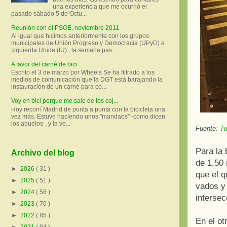
una experiencia que me ocurrió el
pasado sábado 5 de Octu...
Reunión con el PSOE, noviembre 2011
Al igual que hicimos anteriormente con los grupos
municipales de Unión Progreso y Democracia (UPyD) e
Izquierda Unida (IU) , la semana pas...
A favor del carné de bici
Escrito el 3 de marzo por Wheels Se ha filtrado a los
medios de comunicación que la DGT está barajando la
instauración de un carné para co...
Voy en bici porque me sale de los coj...
Hoy recorrí Madrid de punta a punta con la bicicleta una
vez más. Estuve haciendo unos "mandaos" -como dicen
los abuelos-, y la ve...
Fuente:
Tw
Para la 
Archivo del blog
de 1,50
►
2026
( 31 )
que el q
►
2025
( 51 )
vados y 
►
2024
( 58 )
intersec
►
2023
( 70 )
►
2022
( 85 )
En el ot