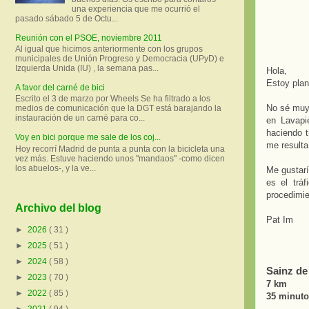
una experiencia que me ocurrió el
pasado sábado 5 de Octu...
Reunión con el PSOE, noviembre 2011
Al igual que hicimos anteriormente con los grupos
municipales de Unión Progreso y Democracia (UPyD) e
Izquierda Unida (IU) , la semana pas...
Hola,
Estoy plan
A favor del carné de bici
Escrito el 3 de marzo por Wheels Se ha filtrado a los
No sé muy 
medios de comunicación que la DGT está barajando la
instauración de un carné para co...
en Lavapi
haciendo t
Voy en bici porque me sale de los coj...
me resulta
Hoy recorrí Madrid de punta a punta con la bicicleta una
vez más. Estuve haciendo unos "mandaos" -como dicen
los abuelos-, y la ve...
Me gustarí
es el trá
procedimie
Archivo del blog
Pat Im
►
2026
( 31 )
►
2025
( 51 )
►
2024
( 58 )
Sainz de
►
2023
( 70 )
7 km
►
2022
( 85 )
35 minut