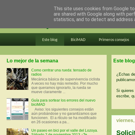
This site uses cookies from Google to 
are shared with Google along with per
en bici por madrid
statistics, and to detect and address 
Este blog
BiciMAD
Primeros consejos
Lo mejor de la semana
Este blog
Como centrar una rueda: tensado de
¿Echas de 
radios
Mecánica básica de supervivencia ciclista
publicamos
A veces no hay más remedio. Por mucho
que queramos ignorarlo, la rueda se
Si quieres 
mueve claramente ...
escribe, q
Guía para sortear los errores del nuevo
biciMAD
Aviso: los siguientes consejos están
aún probándose y no garantizamos que
funcionen. El a rtículo se ha modificado
viernes,
en 26 ocasiones a pa...
Un paseo en bici por el valle del Lozoya.
Solici
Sábado 2 de noviembre 2013 ¿Te