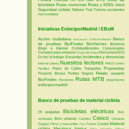
bicicletas
Rutas nocturnas
Rutas y KDDs
Salud
Seguridad ciclista
Talleres
Trial
Turismo
accidentes
intermodalidad
Iniciativas EnbiciporMadrid / EBxM
Acción ciudadana
Banco
Asociación EnBiciPorMadrid
de pruebas
BiciFindes
BiciViernes
Biciencia
Blogs e Internet
CiclistasMolestos
Comunicados
Consejos para empezar
Elecciones2015
Cruce de Goya
Incidentes y denuncias
En bici al trabajo
Encuestas
Nuestros lectores
Informe Liberty
PMUS Centro
Propuestas
Plano de Calles Tranquilas
Peráltez
Relato usuario
Proyecto Bicisur
Puntos Negros
Rutas MTB
BiciFindes
Reuniones
biciactivismo
enbicipormadrid
Banco de pruebas de material ciclista
Bicicletas eléctricas
29 pulgadas
Bicis
Casco
Bicis urbanas
reclinadas
Cambios
Cámaras
Luces
Material
Espejos
Filtros y mascarillas
Frenos
Fixie
ciclista
Mecánica básica
Sillas infantiles
Sillines