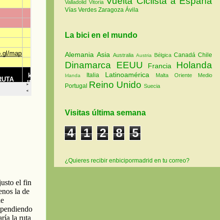
Vuelta Ciclista a España
Valladolid
Vitoria
Vías Verdes
Zaragoza
Ávila
La bici en el mundo
Alemania
Asia
Canadá
Chile
Australia
Bélgica
Austria
Dinamarca
EEUU
Holanda
Francia
Latinoamérica
Italia
Malta
Oriente Medio
Irlanda
Reino Unido
Portugal
Suecia
Visitas última semana
4
1
2
8
5
¿Quieres recibir enbicipormadrid en tu correo?