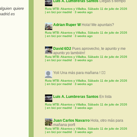
Luis A. Lumbreras Santos
Llegas s tiempo
lguien quiere
Ruta MTB: Abantos y Villalba. Sábado 11 de julio de 2026
| en bici por madrid
·
3 weeks ago
madrid.es
Adrian Ruper W
Hola! Me apuntais?
Ruta MTB: Abantos y Villalba. Sábado 11 de julio de 2026
| en bici por madrid
·
3 weeks ago
David 6D2
Pues aprovecho, te apunto y me
apunto yo también!
Ruta MTB: Abantos y Villalba. Sábado 11 de julio de 2026
| en bici por madrid
·
3 weeks ago
Yoli
Una más para mañana ! 🚵‍♀️
Ruta MTB: Abantos y Villalba. Sábado 11 de julio de 2026
| en bici por madrid
·
3 weeks ago
Luis A. Lumbreras Santos
En lista
Ruta MTB: Abantos y Villalba. Sábado 11 de julio de 2026
| en bici por madrid
·
3 weeks ago
Juan Carlos Navarro
Hola, otro más para
mañana porfi
Ruta MTB: Abantos y Villalba. Sábado 11 de julio de 2026
| en bici por madrid
·
3 weeks ago