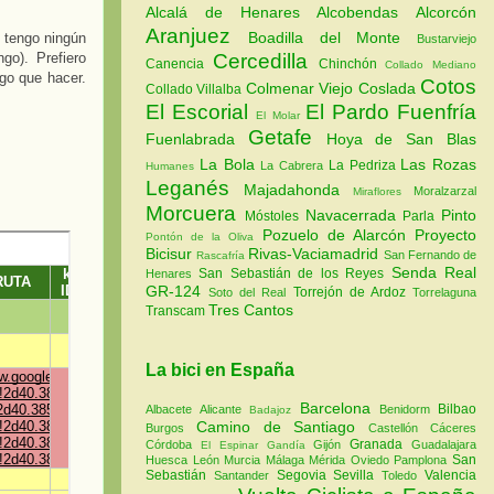
Alcalá de Henares
Alcobendas
Alcorcón
Aranjuez
Boadilla del Monte
o tengo ningún
Bustarviejo
go). Prefiero
Cercedilla
Canencia
Chinchón
Collado Mediano
go que hacer.
Cotos
Colmenar Viejo
Coslada
Collado Villalba
El Escorial
El Pardo
Fuenfría
El Molar
Getafe
Fuenlabrada
Hoya de San Blas
La Bola
Las Rozas
La Pedriza
La Cabrera
Humanes
Leganés
Majadahonda
Moralzarzal
Miraflores
Morcuera
Navacerrada
Pinto
Móstoles
Parla
Pozuelo de Alarcón
Proyecto
Pontón de la Oliva
Bicisur
Rivas-Vaciamadrid
San Fernando de
Rascafría
Senda Real
San Sebastián de los Reyes
Henares
GR-124
Torrejón de Ardoz
Soto del Real
Torrelaguna
Tres Cantos
Transcam
La bici en España
Barcelona
Bilbao
Albacete
Alicante
Benidorm
Badajoz
Camino de Santiago
Burgos
Castellón
Cáceres
Granada
Córdoba
Gijón
Guadalajara
El Espinar
Gandía
San
Huesca
León
Murcia
Málaga
Mérida
Oviedo
Pamplona
Sebastián
Segovia
Sevilla
Valencia
Santander
Toledo