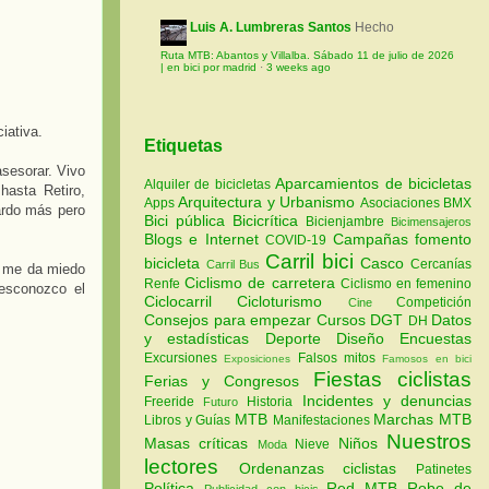
Luis A. Lumbreras Santos
Hecho
Ruta MTB: Abantos y Villalba. Sábado 11 de julio de 2026
| en bici por madrid
·
3 weeks ago
iativa.
Etiquetas
sesorar. Vivo
Aparcamientos de bicicletas
Alquiler de bicicletas
hasta Retiro,
Arquitectura y Urbanismo
Apps
Asociaciones
BMX
ardo más pero
Bici pública
Bicicrítica
Bicienjambre
Bicimensajeros
Blogs e Internet
Campañas fomento
COVID-19
Carril bici
bicicleta
Casco
Cercanías
Carril Bus
e me da miedo
Ciclismo de carretera
Renfe
Ciclismo en femenino
desconozco el
Ciclocarril
Cicloturismo
Competición
Cine
Consejos para empezar
Cursos
DGT
Datos
DH
y estadísticas
Deporte
Diseño
Encuestas
Excursiones
Falsos mitos
Exposiciones
Famosos en bici
Fiestas ciclistas
Ferias y Congresos
Incidentes y denuncias
Freeride
Historia
Futuro
MTB
Marchas MTB
Libros y Guías
Manifestaciones
Nuestros
Masas críticas
Niños
Nieve
Moda
lectores
Ordenanzas ciclistas
Patinetes
Política
Red MTB
Robo de
Publicidad con bicis