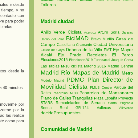
uales ir desde
Talleres
 tiempo, y no
 contacto con
Madrid ciudad
bre para poder
izarlas.
Anillo Verde Ciclista
Arturo Soria
Barajas
Aravaca
BiciMAD
Casa de
Bravo Murillo
Barrio del Pilar
Campo
Ciudad Universitaria
Castellana
Chamartín
Dehesa de la Villa
Eje Mayor
EMT
Cruce de Goya
Alcalá
Eje Prado Recoletos
El Pardo
Elecciones2015
Elecciones2019
Fuencarral
Joaquín Costa
Las Tablas
M-10 ciclista
Madrid 2016
Madrid Central
utos desde la
Madrid Río
Mapas de Madrid
Metro
PDMC Plan Director de
Modelo Madrid
Movilidad Ciclista
Parque del
-40 minutos.
PMUS Centro
Pasarelas río Manzanares
Retiro
Pasarelas M-30
Plano de Calles Tranquilas
Plaza España
Proyecto
STARS
Remodelación de Serrano
Santa Engracia
 moverme por
Senda Real GR-124
Vallecas
Villaverde
azarme por la
decidePresupuestos
ad las realice
ente como para
Comunidad de Madrid