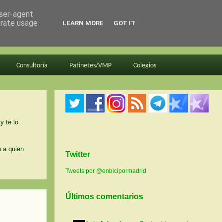
user-agent
erate usage
LEARN MORE
GOT IT
Consultoría
Patinetes/VMP
Colegios
y te lo
a a quien
Twitter
Tweets por @enbicipormadrid
Últimos comentarios