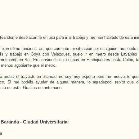
teándome desplazarme en bici para ir al trabajo y me han hablado de esta inic
bien cómo funciona, así que comento mi situación por si alguien me puede a
és y trabajo en Goya con Velázquez, suelo ir en metro desde Lavapiés 
ransbordo en Sol. En ocasiones cojo el bus en Embajadores hasta Colón, t
 menos agobiante que el metro.
a probar el trayecto en bicimad, no soy muy experta pero me muevo, lo qu
fico. Si me podéis ayudar de alguna manera, lo agradezco, repito que 
nto de esto. Gracias de antemano
 Baranda - Ciudad Universitaria:
os