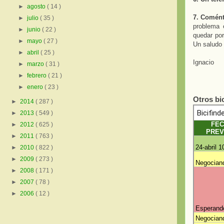
►
agosto
( 14 )
7. Comént
►
julio
( 35 )
problema 
►
junio
( 22 )
quedar por
►
mayo
( 27 )
Un saludo 
►
abril
( 25 )
Ignacio
►
marzo
( 31 )
►
febrero
( 21 )
►
enero
( 23 )
Otros bi
►
2014
( 287 )
►
2013
( 549 )
►
2012
( 625 )
►
2011
( 763 )
►
2010
( 822 )
►
2009
( 273 )
►
2008
( 171 )
►
2007
( 78 )
►
2006
( 12 )