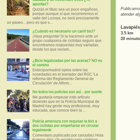
apuntas?
Publicamos
Quizás el título sea un poco engañoso,
porque aunque sí que recorreremos el
atender al
valle del Lozoya, no será precisamente
un paseo... pero es que s...
Lavapiés
¿Cuándo es necesario un carril bici?
3.5 km
¡Vaya pregunta! Si la hacemos ante un
20 minut
grupo cualquiera de ciclistas seguro que
encontramos respuestas muy variadas,
desde los que reclam...
¿Bicis legalizadas por las aceras? NO es
el camino
Enbicipormadrid opina sobre las
novedades en el borrador del RGC 'La
reforma del Reglamento General de
Circulación' de Alfons...
No todos los policías son así... por suerte
Me gustaría empezar este artículo
diciendo que en la Policía Municipal de
Madrid hay gente muy profesional, muy
educada, que conoce bien la ...
Policía amenaza con requisar la bici a
dos ciclistas por empeñarse en circular
legalmente
Comentario publicado por carrasbici Hola
buenos días. Os escribo para contaros