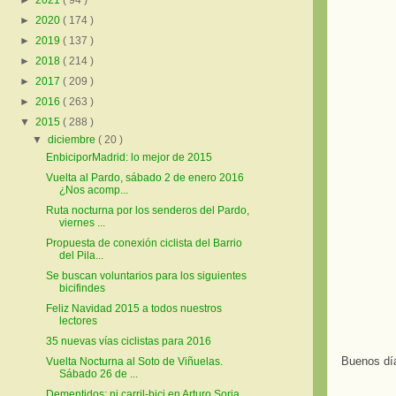
►
2021
( 94 )
►
2020
( 174 )
►
2019
( 137 )
►
2018
( 214 )
►
2017
( 209 )
►
2016
( 263 )
▼
2015
( 288 )
▼
diciembre
( 20 )
EnbiciporMadrid: lo mejor de 2015
Vuelta al Pardo, sábado 2 de enero 2016
¿Nos acomp...
Ruta nocturna por los senderos del Pardo,
viernes ...
Propuesta de conexión ciclista del Barrio
del Pila...
Se buscan voluntarios para los siguientes
bicifindes
Feliz Navidad 2015 a todos nuestros
lectores
35 nuevas vías ciclistas para 2016
Buenos dí
Vuelta Nocturna al Soto de Viñuelas.
Sábado 26 de ...
Dementidos: ni carril-bici en Arturo Soria