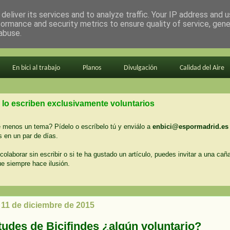
deliver its services and to analyze traffic. Your IP address and 
formance and security metrics to ensure quality of service, gen
abuse.
En bici al trabajo
Planos
Divulgación
Calidad del Aire
 lo escriben exclusivamente voluntarios
menos un tema? Pídelo o escríbelo tú y enviálo a
enbici@espormadrid.es
 en un par de días.
colaborar sin escribir o si te ha gustado un artículo, puedes invitar a una cañ
ue siempre hace ilusión.
 11 de diciembre de 2015
tudes de Bicifindes ¿algún voluntario?