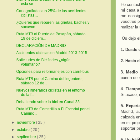
esta se...
He contact
mi casa a 
Cartografiados un 25% de los accidentes
ciclistas ...
me consig
vosotros p
¿Quieres que reparen las grietas, baches y
realizar l
socavon...
Ruta MTB al Puerto de Pasapán, sábado
Os dejo el
19 de diciem...
DECLARACIÓN DE MADRID
1. Desde 
Accidentes ciclistas en Madrid 2013-2015
Solicitudes de Bicifindes ¿algún
2. Hasta d
voluntario?
Opciones para reformar ejes con carril-bus
3. Medio 
puerta de 
Ruta MTB por el Camino del Ingeniero,
sábado 12 de...
4. Tiempo
Nuevos itinerarios ciclistas en el entorno
Si acaso, 
de la f...
Debatiendo sobre la bici en Canal 33
5. Experi
Ruta MTB de Cercedilla a El Escorial por el
Madrid, a
Camino...
calzada en
en mi prop
►
noviembre
( 25 )
soportar p
►
octubre
( 20 )
►
septiembre
( 25 )
6. Un tel