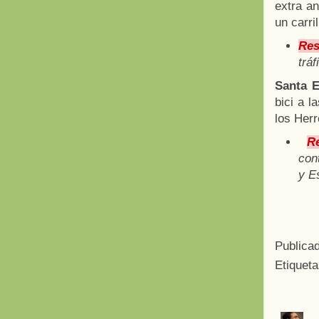
extra an
un carri
Res
tráf
Santa 
bici a l
los Her
R
con
y E
Publica
Etiquet