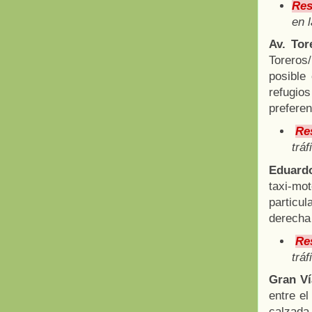
Res
en 
Av. To
Toreros/
posible
refugio
preferen
Re
tráf
Eduard
taxi-mot
particul
derecha 
Re
tráf
Gran Ví
entre el
calzada