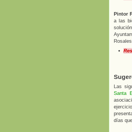
Pintor 
a las b
solució
Ayuntam
Rosales 
Res
Suger
Las sig
Santa E
asociaci
ejercic
presenta
días qu