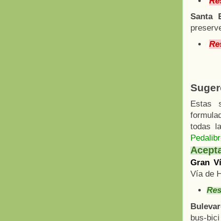
Re
Santa E
preserv
Re
Suger
Estas 
formula
todas l
Pedalib
Acepta
Gran Ví
Vía de H
Res
Bulevar
bus-bic