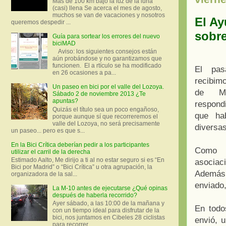
Más de 100 km bajo la luz de la luna
(casi) llena Se acerca el mes de agosto,
muchos se van de vacaciones y nosotros
El Ay
queremos despedir ...
sobre
Guía para sortear los errores del nuevo
biciMAD
Aviso: los siguientes consejos están
aún probándose y no garantizamos que
funcionen. El a rtículo se ha modificado
El pas
en 26 ocasiones a pa...
recibim
Un paseo en bici por el valle del Lozoya.
de Ma
Sábado 2 de noviembre 2013 ¿Te
apuntas?
respon
Quizás el título sea un poco engañoso,
que ha
porque aunque sí que recorreremos el
valle del Lozoya, no será precisamente
diversa
un paseo... pero es que s...
En la Bici Crítica deberían pedir a los participantes
Como h
utilizar el carril de la derecha
Estimado Aalto, Me dirijo a ti al no estar seguro si es “En
asociac
Bici por Madrid” o “Bici Crítica” u otra agrupación, la
Además 
organizadora de la sal...
enviado,
La M-10 antes de ejecutarse ¿Qué opinas
después de haberla recorrido?
Ayer sábado, a las 10:00 de la mañana y
En todo
con un tiempo ideal para disfrutar de la
bici, nos juntamos en Cibeles 28 ciclistas
envió, u
para recorrer ...