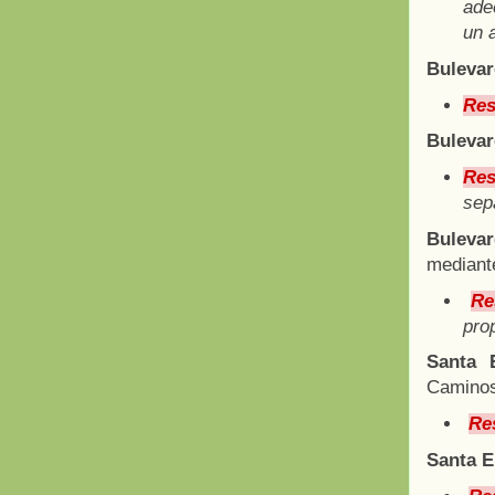
ade
un 
Bulevar
Res
Bulevar
Res
sep
Bulevar
mediante
Re
pro
Santa 
Caminos
Re
Santa E