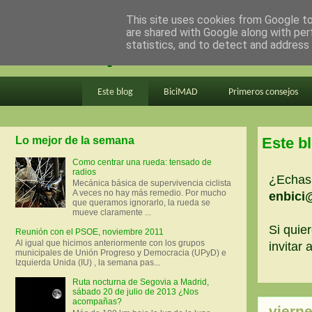
This site uses cookies from Google to 
are shared with Google along with per
en bici por madrid
statistics, and to detect and address
Este blog
BiciMAD
Primeros consejos
Lo mejor de la semana
Este b
Como centrar una rueda: tensado de
radios
¿Echas 
Mecánica básica de supervivencia ciclista
A veces no hay más remedio. Por mucho
enbici
que queramos ignorarlo, la rueda se
mueve claramente ...
Si quier
Reunión con el PSOE, noviembre 2011
Al igual que hicimos anteriormente con los grupos
invitar
municipales de Unión Progreso y Democracia (UPyD) e
Izquierda Unida (IU) , la semana pas...
Ruta nocturna de Segovia a Madrid,
sábado 20 de julio de 2013 ¿Nos
acompañas?
viern