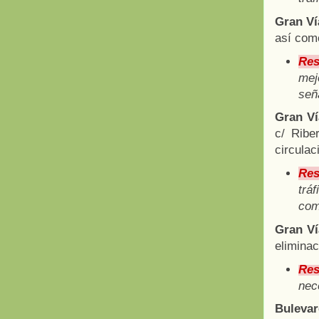
Gran Ví
así com
Res
mej
señ
Gran Ví
c/ Ribe
circulac
Res
trá
com
Gran Ví
eliminac
Res
nece
Bulevar