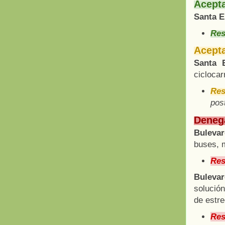
Acepta
Santa E
Res
Acepta
Santa E
ciclocar
Res
pos
Denega
Bulevar
buses, m
Res
Bulevar
solució
de estre
Res