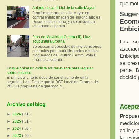
que mot
Abierto el carril-bici de la calle Mayor
Suger
Permite recorrer la calle Mayor en
contrasentido Imagen de madridiario.es
Ecomo
Desde esta semana, ya se encuentra
terminado el primer...
Enbic
Plan de Movilidad Centro (III): Haz
Las su
acupuntura urbana
Se buscan propuestas de intervenciones
asocia
puntuales para abrir itinerarios ciclistas
bloqueados del Distrito Centro. Vota I.
Enbicip
Propuestas gener...
se prese
Lo que opine un ciclista es irrelevante para legislar
parte, 
sobre el casco
decidió 
El principal criterio debe de ser el aumento en la
seguridad vial Desde que la DGT lanzó en Febrero de
2013 la propuesta de que todo ci...
Archivo del blog
Acepta
►
2026
( 31 )
Propue
►
2025
( 51 )
medicio
►
2024
( 58 )
calle y 
►
2023
( 70 )
la revis