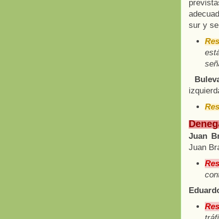
previst
adecuada
sur y se
Res
est
señ
Bulev
izquierd
Res
Denega
Juan B
Juan Br
Res
cont
Eduardo
Res
tráf