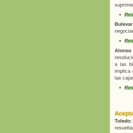
suprimie
Res
Bulevar
negociac
Res
Alonso
resoluc
a las b
implica
las caja
Res
Acepta
Toledo
resuelt