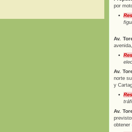
por moto
Res
figu
Av. Tor
avenida,
Res
ele
Av. Tor
norte su
y Carta
Res
tráf
Av. Tor
previst
obtener 