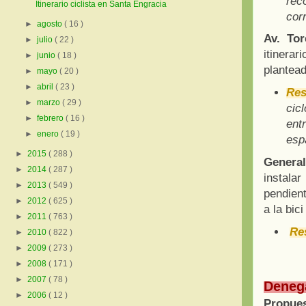
rec
Itinerario ciclista en Santa Engracia
cor
►
agosto
( 16 )
Av. To
►
julio
( 22 )
itinera
►
junio
( 18 )
plantea
►
mayo
( 20 )
►
abril
( 23 )
Res
►
marzo
( 29 )
cic
►
febrero
( 16 )
ent
►
enero
( 19 )
esp
►
2015
( 288 )
General
►
2014
( 287 )
instalar
►
2013
( 549 )
pendient
►
2012
( 625 )
a la bic
►
2011
( 763 )
Re
►
2010
( 822 )
►
2009
( 273 )
►
2008
( 171 )
►
2007
( 78 )
Deneg
►
2006
( 12 )
Propues