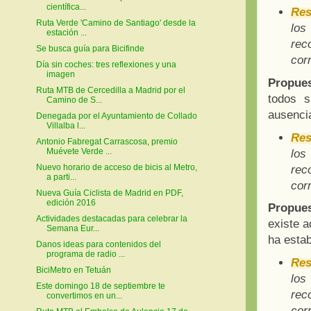
científica...
Res
Ruta Verde 'Camino de Santiago' desde la
los
estación ...
rec
Se busca guía para Bicifinde
cor
Día sin coches: tres reflexiones y una
imagen
Propue
Ruta MTB de Cercedilla a Madrid por el
todos s
Camino de S...
ausencia
Denegada por el Ayuntamiento de Collado
Villalba l...
Res
Antonio Fabregat Carrascosa, premio
Muévete Verde ...
los
Nuevo horario de acceso de bicis al Metro,
rec
a parti...
cor
Nueva Guía Ciclista de Madrid en PDF,
edición 2016
Propue
Actividades destacadas para celebrar la
existe a
Semana Eur...
ha estab
Danos ideas para contenidos del
programa de radio ...
Res
BiciMetro en Tetuán
los
Este domingo 18 de septiembre te
rec
convertimos en un...
cor