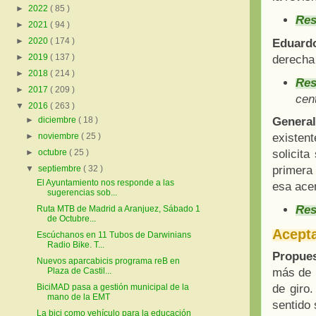
►
2022
( 85 )
Res
►
2021
( 94 )
►
2020
( 174 )
Eduard
►
2019
( 137 )
derecha 
►
2018
( 214 )
Res
►
2017
( 209 )
cent
▼
2016
( 263 )
►
diciembre
( 18 )
Genera
►
noviembre
( 25 )
existen
►
octubre
( 25 )
solicita
▼
septiembre
( 32 )
primera
El Ayuntamiento nos responde a las
esa acer
sugerencias sob...
Res
Ruta MTB de Madrid a Aranjuez, Sábado 1
de Octubre...
Acepta
Escúchanos en 11 Tubos de Darwinians
Radio Bike. T...
Propue
Nuevos aparcabicis programa reB en
Plaza de Castil...
más de u
BiciMAD pasa a gestión municipal de la
de giro
mano de la EMT
sentido 
La bici como vehículo para la educación