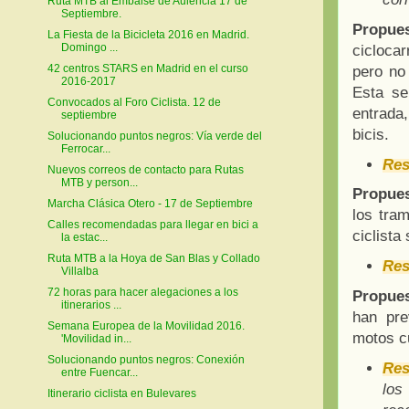
Ruta MTB al Embalse de Aulencia 17 de
Septiembre.
Propues
La Fiesta de la Bicicleta 2016 en Madrid.
Domingo ...
ciclocar
42 centros STARS en Madrid en el curso
pero no 
2016-2017
Esta se
Convocados al Foro Ciclista. 12 de
entrada
septiembre
bicis.
Solucionando puntos negros: Vía verde del
Ferrocar...
Res
Nuevos correos de contacto para Rutas
MTB y person...
Propue
Marcha Clásica Otero - 17 de Septiembre
los tra
Calles recomendadas para llegar en bici a
ciclista
la estac...
Ruta MTB a la Hoya de San Blas y Collado
Res
Villalba
72 horas para hacer alegaciones a los
Propues
itinerarios ...
han pre
Semana Europea de la Movilidad 2016.
motos cu
'Movilidad in...
Solucionando puntos negros: Conexión
Res
entre Fuencar...
los
Itinerario ciclista en Bulevares