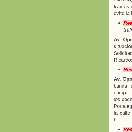
tramos 
evite la
Res
tráf
Av. Opo
situaci
Solicita
Ricardo
Res
Av. Op
banda d
comparti
los coc
Portaleg
la calle
bici.
Res