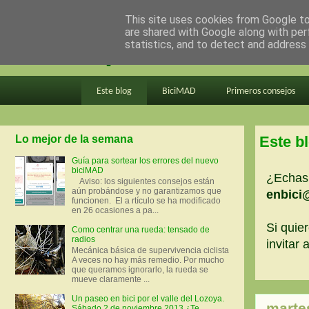
This site uses cookies from Google to 
are shared with Google along with per
en bici por madrid
statistics, and to detect and address
Este blog
BiciMAD
Primeros consejos
Lo mejor de la semana
Este b
Guía para sortear los errores del nuevo
biciMAD
¿Echas 
Aviso: los siguientes consejos están
aún probándose y no garantizamos que
enbici
funcionen. El a rtículo se ha modificado
en 26 ocasiones a pa...
Si quier
Como centrar una rueda: tensado de
radios
invitar
Mecánica básica de supervivencia ciclista
A veces no hay más remedio. Por mucho
que queramos ignorarlo, la rueda se
mueve claramente ...
Un paseo en bici por el valle del Lozoya.
martes
Sábado 2 de noviembre 2013 ¿Te