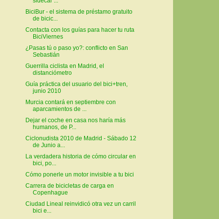
sidecar ...
BiciBur - el sistema de préstamo gratuito
de bicic...
Contacta con los guías para hacer tu ruta
BiciViernes
¿Pasas tú o paso yo?: conflicto en San
Sebastián
Guerrilla ciclista en Madrid, el
distanciómetro
Guía práctica del usuario del bici+tren,
junio 2010
Murcia contará en septiembre con
aparcamientos de ...
Dejar el coche en casa nos haría más
humanos, de P...
Ciclonudista 2010 de Madrid - Sábado 12
de Junio a...
La verdadera historia de cómo circular en
bici, po...
Cómo ponerle un motor invisible a tu bici
Carrera de bicicletas de carga en
Copenhague
Ciudad Lineal reinvidicó otra vez un carril
bici e...