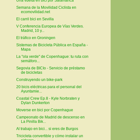
Una vuelta en bici por Salamanca
Semana de la Movilidad Ciclista en
ecomovilidad.net
El carril bici en Sevilla
V Conferencia Europea de Vías Verdes.
Madrid, 10 y...
El tráfico en Groningen
Sistemas de Bicicleta Pública en España -
Mapa
La "ola verde" de Copenhague: tu ruta con
semáforo...
Segovia de BICIo - Servicio de préstamo
de bicicletas
Construyendo un bike-park
20 bicis eléctricas para el personal del
Ayuntamie...
Coastal Crew Ep.8 - Kyle Norbraten y
Dylan Dunkerton
Moverse en bici por Copenhague
Campeonato de Madrid de descenso en
La Pinilla Bik...
Al trabajo en bici... si eres de Burgos
Tricicleta convertible y cómo instalar un