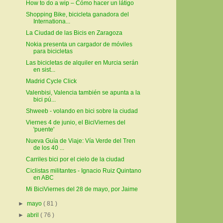
How to do a wip – Cómo hacer un látigo
Shopping Bike, bicicleta ganadora del
Internationa...
La Ciudad de las Bicis en Zaragoza
Nokia presenta un cargador de móviles
para bicicletas
Las bicicletas de alquiler en Murcia serán
en sist...
Madrid Cycle Click
Valenbisi, Valencia también se apunta a la
bici pú...
Shweeb - volando en bici sobre la ciudad
Viernes 4 de junio, el BiciViernes del
'puente'
Nueva Guía de Viaje: Vía Verde del Tren
de los 40 ...
Carriles bici por el cielo de la ciudad
Ciclistas militantes - Ignacio Ruiz Quintano
en ABC
Mi BiciViernes del 28 de mayo, por Jaime
►
mayo
( 81 )
►
abril
( 76 )