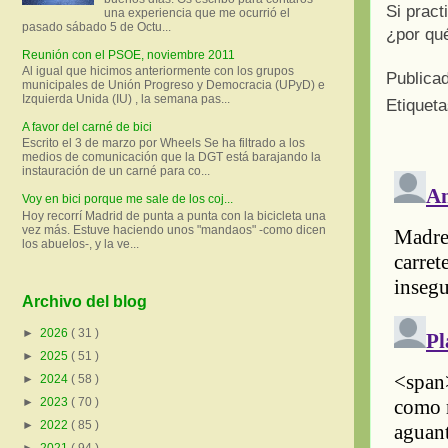
Si pract
una experiencia que me ocurrió el
pasado sábado 5 de Octu...
¿por qué
Reunión con el PSOE, noviembre 2011
Al igual que hicimos anteriormente con los grupos
Publica
municipales de Unión Progreso y Democracia (UPyD) e
Izquierda Unida (IU) , la semana pas...
Etiquet
A favor del carné de bici
Escrito el 3 de marzo por Wheels Se ha filtrado a los
medios de comunicación que la DGT está barajando la
instauración de un carné para co...
Voy en bici porque me sale de los coj...
Hoy recorrí Madrid de punta a punta con la bicicleta una
vez más. Estuve haciendo unos "mandaos" -como dicen
los abuelos-, y la ve...
Archivo del blog
►
2026
( 31 )
►
2025
( 51 )
►
2024
( 58 )
►
2023
( 70 )
►
2022
( 85 )