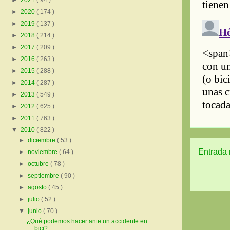
►
2021
( 94 )
►
2020
( 174 )
►
2019
( 137 )
►
2018
( 214 )
►
2017
( 209 )
►
2016
( 263 )
►
2015
( 288 )
►
2014
( 287 )
►
2013
( 549 )
►
2012
( 625 )
►
2011
( 763 )
▼
2010
( 822 )
►
diciembre
( 53 )
Entrada 
►
noviembre
( 64 )
►
octubre
( 78 )
►
septiembre
( 90 )
►
agosto
( 45 )
►
julio
( 52 )
▼
junio
( 70 )
¿Qué podemos hacer ante un accidente en
bici?