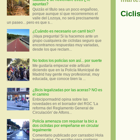
apuntas?
Quizás el título sea un poco engañoso,
Cicli
porque aunque sí que recorreremos el
valle del Lozoya, no será precisamente
un paseo... pero es que s...
¿Cuándo es necesario un carril bici?
¡Vaya pregunta! Si la hacemos ante un
grupo cualquiera de ciclistas seguro que
encontramos respuestas muy variadas,
desde los que reclam...
No todos los policías son así... por suerte
Me gustaría empezar este artículo
diciendo que en la Policía Municipal de
Madrid hay gente muy profesional, muy
educada, que conoce bien la ...
¿Bicis legalizadas por las aceras? NO es
el camino
Enbicipormadrid opina sobre las
novedades en el borrador del RGC 'La
reforma del Reglamento General de
Circulación' de Alfons...
Policía amenaza con requisar la bici a
dos ciclistas por empeñarse en circular
legalmente
Comentario publicado por carrasbici Hola
buenos días. Os escribo para contaros