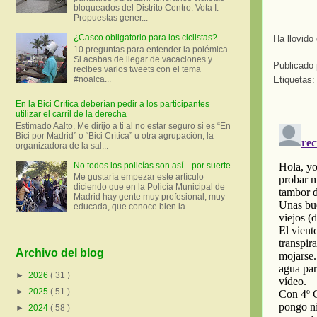
bloqueados del Distrito Centro. Vota I.
Propuestas gener...
¿Casco obligatorio para los ciclistas?
Ha llovido
10 preguntas para entender la polémica
Si acabas de llegar de vacaciones y
Publicado
recibes varios tweets con el tema
#noalca...
Etiquetas
En la Bici Crítica deberían pedir a los participantes
utilizar el carril de la derecha
Estimado Aalto, Me dirijo a ti al no estar seguro si es “En
Bici por Madrid” o “Bici Crítica” u otra agrupación, la
organizadora de la sal...
No todos los policías son así... por suerte
Me gustaría empezar este artículo
diciendo que en la Policía Municipal de
Madrid hay gente muy profesional, muy
educada, que conoce bien la ...
Archivo del blog
►
2026
( 31 )
►
2025
( 51 )
►
2024
( 58 )