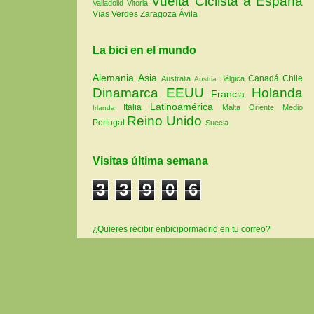
Vuelta Ciclista a España
Valladolid
Vitoria
Vías Verdes
Zaragoza
Ávila
La bici en el mundo
Alemania
Asia
Canadá
Chile
Australia
Bélgica
Austria
Dinamarca
EEUU
Holanda
Francia
Latinoamérica
Italia
Malta
Oriente Medio
Irlanda
Reino Unido
Portugal
Suecia
Visitas última semana
3
3
9
0
6
¿Quieres recibir enbicipormadrid en tu correo?