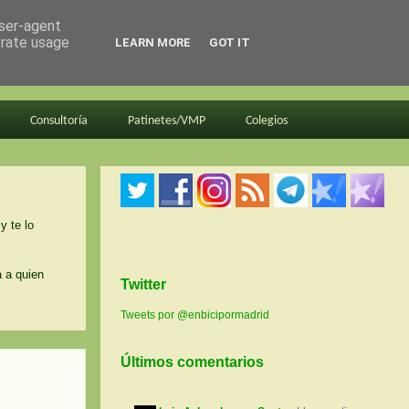
user-agent
erate usage
LEARN MORE
GOT IT
Consultoría
Patinetes/VMP
Colegios
y te lo
a a quien
Twitter
Tweets por @enbicipormadrid
Últimos comentarios