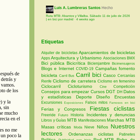
Luis A. Lumbreras Santos
Hecho
Ruta MTB: Abantos y Villalba. Sábado 11 de julio de 2026
| en bici por madrid
·
4 weeks ago
Etiquetas
Aparcamientos de bicicletas
Alquiler de bicicletas
Arquitectura y Urbanismo
Apps
Asociaciones
BMX
Bici pública
Bicicrítica
Bicienjambre
Bicimensajeros
Blogs e Internet
Campañas fomento
COVID-19
Carril bici
bicicleta
Casco
Cercanías
Carril Bus
Ciclismo de carretera
Renfe
Ciclismo en femenino
Ciclocarril
Cicloturismo
Competición
Cine
Consejos para empezar
Cursos
DGT
Datos
DH
y estadísticas
Deporte
Diseño
Encuestas
Excursiones
Falsos mitos
Exposiciones
Famosos en bici
Fiestas ciclistas
Ferias y Congresos
Incidentes y denuncias
Freeride
Historia
Futuro
MTB
Marchas MTB
Libros y Guías
Manifestaciones
Nuestros
Masas críticas
Niños
Nieve
Moda
lectores
Ordenanzas ciclistas
Patinetes
Política
Red MTB
Robo de
Publicidad con bicis