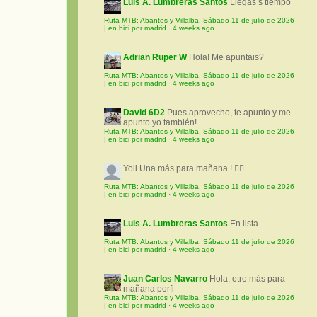
Luis A. Lumbreras Santos
Llegas s tiempo
Ruta MTB: Abantos y Villalba. Sábado 11 de julio de 2026
| en bici por madrid
·
4 weeks ago
Adrian Ruper W
Hola! Me apuntais?
Ruta MTB: Abantos y Villalba. Sábado 11 de julio de 2026
| en bici por madrid
·
4 weeks ago
David 6D2
Pues aprovecho, te apunto y me
apunto yo también!
Ruta MTB: Abantos y Villalba. Sábado 11 de julio de 2026
| en bici por madrid
·
4 weeks ago
Yoli
Una más para mañana ! 🚵‍♀️
Ruta MTB: Abantos y Villalba. Sábado 11 de julio de 2026
| en bici por madrid
·
4 weeks ago
Luis A. Lumbreras Santos
En lista
Ruta MTB: Abantos y Villalba. Sábado 11 de julio de 2026
| en bici por madrid
·
4 weeks ago
Juan Carlos Navarro
Hola, otro más para
mañana porfi
Ruta MTB: Abantos y Villalba. Sábado 11 de julio de 2026
| en bici por madrid
·
4 weeks ago