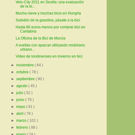
Velo-City 2011 en Sevilla: una evaluación
de la bi...
Mucha nieve y muchas bicis en Hungría
Subidón de la gasolina, pásate a la bici
Hasta 80 euros menos por comprar bici en
Cantabria
La Oficina de la Bici de Murcia
A vueltas con aparcar utilizando mobiliario
urbano...
Vídeo de londinenses en invierno en bici
►
noviembre
( 64 )
►
octubre
( 78 )
►
septiembre
( 90 )
►
agosto
( 45 )
►
julio
( 52 )
►
junio
( 70 )
►
mayo
( 81 )
►
abril
( 76 )
►
marzo
( 101 )
►
febrero
( 88 )
►
enero
( 24 )