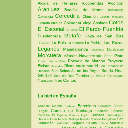
Alcalá de Henares
Alcobendas
Alcorcón
Aranjuez
Boadilla del Monte
Bustarviejo
Cercedilla
Canencia
Chinchón
Collado Mediano
Cotos
Colmenar Viejo
Coslada
Collado Villalba
El Escorial
El Pardo
Fuenfría
El Molar
Getafe
Fuenlabrada
Hoya de San Blas
La Bola
Las Rozas
La Pedriza
La Cabrera
Humanes
Leganés
Majadahonda
Moralzarzal
Miraflores
Morcuera
Navacerrada
Pinto
Móstoles
Parla
Pozuelo de Alarcón
Proyecto
Pontón de la Oliva
Bicisur
Rivas-Vaciamadrid
San Fernando de
Rascafría
Senda Real
San Sebastián de los Reyes
Henares
GR-124
Torrejón de Ardoz
Soto del Real
Torrelaguna
Tres Cantos
Transcam
La bici en España
Barcelona
Bilbao
Albacete
Alicante
Benidorm
Badajoz
Camino de Santiago
Burgos
Castellón
Cáceres
Granada
Córdoba
Gijón
Guadalajara
El Espinar
Gandía
San
Huesca
León
Murcia
Málaga
Mérida
Oviedo
Pamplona
Sebastián
Segovia
Sevilla
Valencia
Santander
Toledo