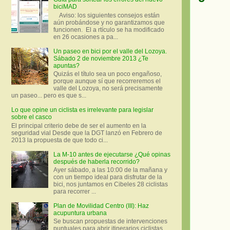
biciMAD
Aviso: los siguientes consejos están
aún probándose y no garantizamos que
funcionen. El a rtículo se ha modificado
en 26 ocasiones a pa...
Un paseo en bici por el valle del Lozoya.
Sábado 2 de noviembre 2013 ¿Te
apuntas?
Quizás el título sea un poco engañoso,
porque aunque sí que recorreremos el
valle del Lozoya, no será precisamente
un paseo... pero es que s...
Lo que opine un ciclista es irrelevante para legislar
sobre el casco
El principal criterio debe de ser el aumento en la
seguridad vial Desde que la DGT lanzó en Febrero de
2013 la propuesta de que todo ci...
La M-10 antes de ejecutarse ¿Qué opinas
después de haberla recorrido?
Ayer sábado, a las 10:00 de la mañana y
con un tiempo ideal para disfrutar de la
bici, nos juntamos en Cibeles 28 ciclistas
para recorrer ...
Plan de Movilidad Centro (III): Haz
acupuntura urbana
Se buscan propuestas de intervenciones
puntuales para abrir itinerarios ciclistas