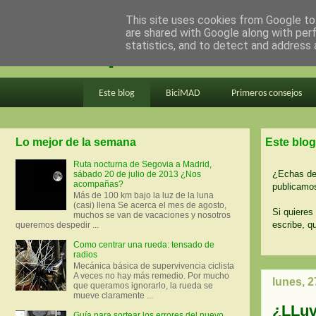
This site uses cookies from Google to 
are shared with Google along with per
en bici por madrid
statistics, and to detect and address 
Este blog
BiciMAD
Primeros consejos
Lo mejor de la semana
Este blog
Ruta nocturna de Segovia a Madrid,
¿Echas de 
sábado 20 de julio de 2013 ¿Nos
acompañas?
publicamos
Más de 100 km bajo la luz de la luna
(casi) llena Se acerca el mes de agosto,
Si quieres 
muchos se van de vacaciones y nosotros
escribe, q
queremos despedir ...
Como centrar una rueda: tensado de
radios
Mecánica básica de supervivencia ciclista
A veces no hay más remedio. Por mucho
lunes, 
que queramos ignorarlo, la rueda se
mueve claramente ...
¿LLuv
Guía para sortear los errores del nuevo