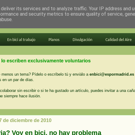
deliver its services and to analyze traffic. Your IP address and 
formance and security metrics to ensure quality of service, gen
abuse.
En bici al trabajo
Planos
Divulgación
Calidad del Aire
 lo escriben exclusivamente voluntarios
menos un tema? Pídelo o escríbelo tú y enviálo a
enbici@espormadrid.es
 en un par de días.
colaborar sin escribir o si te ha gustado un artículo, puedes invitar a una cañ
ue siempre hace ilusión.
27 de diciembre de 2010
ia? Voy en bici, no hay problema