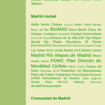
Talleres
Madrid ciudad
Anillo Verde Ciclista
Arturo Soria
Barajas
Aravaca
BiciMAD
Casa de
Bravo Murillo
Barrio del Pilar
Campo
Ciudad Universitaria
Castellana
Chamartín
Dehesa de la Villa
Eje Mayor
EMT
Cruce de Goya
Alcalá
Eje Prado Recoletos
El Pardo
Elecciones2015
Elecciones2019
Fuencarral
Joaquín Costa
Las Tablas
M-10 ciclista
Madrid 2016
Madrid Central
Madrid Río
Mapas de Madrid
Metro
PDMC Plan Director de
Modelo Madrid
Movilidad Ciclista
Parque del
PMUS Centro
Pasarelas río Manzanares
Retiro
Pasarelas M-30
Plano de Calles Tranquilas
Plaza España
Proyecto
STARS
Remodelación de Serrano
Santa Engracia
Senda Real GR-124
Vallecas
Villaverde
decidePresupuestos
Comunidad de Madrid