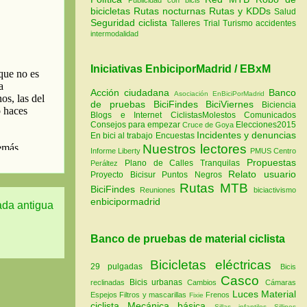
bicicletas
Rutas nocturnas
Rutas y KDDs
Salud
Seguridad ciclista
Talleres
Trial
Turismo
accidentes
intermodalidad
Iniciativas EnbiciporMadrid / EBxM
Acción ciudadana
Banco
Asociación EnBiciPorMadrid
de pruebas
BiciFindes
BiciViernes
Biciencia
Blogs e Internet
CiclistasMolestos
Comunicados
Consejos para empezar
Elecciones2015
Cruce de Goya
Incidentes y denuncias
En bici al trabajo
Encuestas
Nuestros lectores
Informe Liberty
PMUS Centro
Propuestas
Plano de Calles Tranquilas
Peráltez
Relato usuario
Proyecto Bicisur
Puntos Negros
Rutas MTB
BiciFindes
Reuniones
biciactivismo
enbicipormadrid
ada antigua
Banco de pruebas de material ciclista
Bicicletas eléctricas
29 pulgadas
Bicis
Casco
Bicis urbanas
reclinadas
Cambios
Cámaras
Luces
Material
Espejos
Filtros y mascarillas
Frenos
Fixie
ciclista
Mecánica básica
Sillas infantiles
Sillines