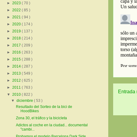
►
2023
( 70 )
►
2022
( 85 )
►
2021
( 94 )
►
2020
( 174 )
►
2019
( 137 )
►
2018
( 214 )
►
2017
( 209 )
►
2016
( 263 )
►
2015
( 288 )
►
2014
( 287 )
►
2013
( 549 )
►
2012
( 625 )
►
2011
( 763 )
Entrada 
▼
2010
( 822 )
▼
diciembre
( 53 )
Resultado del Sorteo de la bici de
HoodBikes
Zona 30, el tráfico y la bicicleta
Adictos al coche en la ciudad... documental
"cambi...
Probamos el modelo Barcelona Dark Side