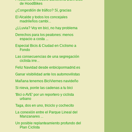
de HoodBikes
¿Congestión de tráfico? Sí, gracias
El Alcalde y todos los concejales
madrileños cambi...
¿LLuvia? Voy en bici, no hay problema
Derechos para los peatones: menos
espacio a costa ...
Especial Bicis & Ciudad en Ciclismo a
Fondo
Las consecuencias de una segregación
ciclista irre...
Feliz Navidad desde enbicipormadrid.es
Ganar visibilidad ante los automovilistas
Mañana tenemos BiciViernes navideño
Si nieva, ponle las cadenas a tu bici
'Bici o AVE' por un reportero y ciclista
urbano
Taga, dos en uno, triciclo y cochecito
La conexión entre el Parque Lineal del
Manzanares ...
Un posible replanteamiento profundo del
Plan Ciclista