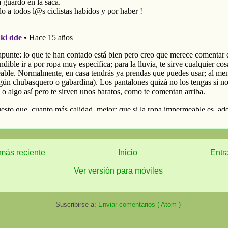
más reciente
Inicio
Entr
Ver versión para móviles
Suscribirse a:
Enviar comentarios ( Atom )