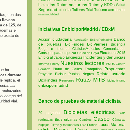
bicicletas
Rutas nocturnas
Rutas y KDDs
Salud
Seguridad ciclista
Talleres
Trial
Turismo
accidentes
tas, con dos
intermodalidad
s llevaba
a de 125
, de
Iniciativas EnbiciporMadrid / EBxM
 además el
ue existe de
Acción ciudadana
Banco
Asociación EnBiciPorMadrid
de pruebas
BiciFindes
BiciViernes
Biciencia
Blogs e Internet
CiclistasMolestos
Comunicados
Consejos para empezar
Elecciones2015
Cruce de Goya
Incidentes y denuncias
En bici al trabajo
Encuestas
Nuestros lectores
Informe Liberty
PMUS Centro
Propuestas
Plano de Calles Tranquilas
Peráltez
que ha
Relato usuario
Proyecto Bicisur
Puntos Negros
uces durante
Rutas MTB
BiciFindes
e réplica, el
Reuniones
biciactivismo
enbicipormadrid
spetan las
es rechazados
 el campo del
Banco de pruebas de material ciclista
ridad vial.
Bicicletas eléctricas
29 pulgadas
Bicis
Casco
Bicis urbanas
reclinadas
Cambios
Cámaras
Luces
Material
Espejos
Filtros y mascarillas
Frenos
Fixie
ciclista
Mecánica básica
Sillas infantiles
Sillines