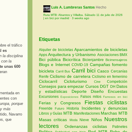
Luis A. Lumbreras Santos
Hecho
Ruta MTB: Abantos y Villalba. Sábado 11 de julio de 2026
| en bici por madrid
·
3 weeks ago
Etiquetas
re el tráfico
Aparcamientos de bicicletas
Alquiler de bicicletas
l es
Arquitectura y Urbanismo
Apps
Asociaciones
BMX
n la disciplina
Bici pública
Bicicrítica
Bicienjambre
Bicimensajeros
 con la
Blogs e Internet
Campañas fomento
COVID-19
te unas 600
Carril bici
bicicleta
Casco
Cercanías
 eran
Carril Bus
Ciclismo de carretera
Renfe
Ciclismo en femenino
Ciclocarril
Cicloturismo
Competición
Cine
Consejos para empezar
Cursos
DGT
Datos
DH
y estadísticas
Deporte
Diseño
Encuestas
rimentada en
Excursiones
Falsos mitos
Exposiciones
Famosos en bici
dentes con
Fiestas ciclistas
Ferias y Congresos
uropa, porque
Incidentes y denuncias
Freeride
Historia
Hay más
Futuro
MTB
Marchas MTB
Libros y Guías
Manifestaciones
tido, Navarro
Nuestros
os, que
Masas críticas
Niños
Nieve
Moda
lectores
Ordenanzas ciclistas
Patinetes
Política
Red MTB
Robo de
Publicidad con bicis