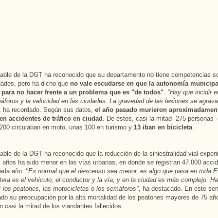
able de la DGT ha reconocido que su departamento no tiene competencias sob
dades, pero ha dicho que
no vale escudarse en que la autonomía municipa
 para no hacer frente a un problema que es "de todos"
.
"Hay que incidir e
áforos y la velocidad en las ciudades. La gravedad de las lesiones se agrava
, ha recordado. Según sus datos,
el año pasado murieron aproximadamen
en accidentes de tráfico en ciudad
. De éstos, casi la mitad -275 personas-
200 circulaban en moto, unas 100 en turismo y
13 iban en bicicleta
.
able de la DGT ha reconocido que la reducción de la siniestralidad vial expe
s años ha sido menor en las vías urbanas, en donde se registran 47.000 acci
cada año.
"Es normal que el descenso sea menor, es algo que pasa en toda E
etera es el vehículo, el conductor y la vía, y en la ciudad es más complejo. 
 los peatones, las motocicletas o los semáforos"
, ha destacado. En este sen
do su preocupación por la alta mortalidad de los peatones mayores de 75 añ
n casi la mitad de los viandantes fallecidos.