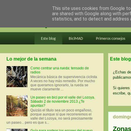
This site uses cookies from Google to 
are shared with Google along with per
en bici por madrid
statistics, and to detect and address 
Este blog
BiciMAD
Primeros consejos
Lo mejor de la semana
Este blog
Como centrar una rueda: tensado de
¿Echas de 
radios
Mecánica básica de supervivencia ciclista
publicamos
A veces no hay más remedio. Por mucho
que queramos ignorarlo, la rueda se
Si quieres 
mueve claramente ...
escribe, q
Un paseo en bici por el valle del Lozoya.
Sábado 2 de noviembre 2013 ¿Te
apuntas?
Quizás el título sea un poco engañoso,
porque aunque sí que recorreremos el
domingo
valle del Lozoya, no será precisamente
un paseo... pero es que s...
Zonas
Guía para sortear los errores del nuevo