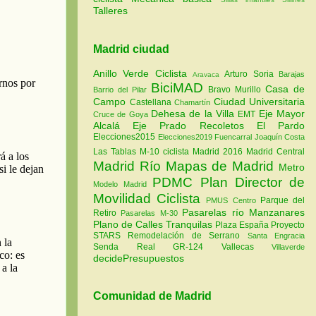
Talleres
Madrid ciudad
Anillo Verde Ciclista
Arturo Soria
Barajas
Aravaca
BiciMAD
Casa de
Bravo Murillo
Barrio del Pilar
Campo
Ciudad Universitaria
Castellana
Chamartín
Dehesa de la Villa
Eje Mayor
EMT
Cruce de Goya
Alcalá
Eje Prado Recoletos
El Pardo
Elecciones2015
Elecciones2019
Fuencarral
Joaquín Costa
Las Tablas
M-10 ciclista
Madrid 2016
Madrid Central
Madrid Río
Mapas de Madrid
Metro
PDMC Plan Director de
Modelo Madrid
Movilidad Ciclista
Parque del
PMUS Centro
Pasarelas río Manzanares
Retiro
Pasarelas M-30
Plano de Calles Tranquilas
Plaza España
Proyecto
STARS
Remodelación de Serrano
Santa Engracia
Senda Real GR-124
Vallecas
Villaverde
decidePresupuestos
Comunidad de Madrid