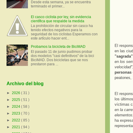
Desde esta semana, ya se encuentra
terminado el primer...
El casco ciclista por ley, sin evidencia
científica que respalde la medida
La prohibición de circular sin casco ha
tenido efectos negativos para la
seguridad de los ciclistas Esperamos con
este artículo hacer ent...
El respons
Probamos la bicicleta de BiciMAD
en las ciu
El pasado 11 de junio pudimos probar
dos modelos "casi definitivos" de la bici
"sagrada"
BiciMAD. Dos bicicletas que se nos
en los sem
prestaron para ...
velocidad"
personas 
peatones, 
Archivo del blog
►
2026
( 31 )
El respons
los último
►
2025
( 51 )
víctimas 
►
2024
( 58 )
en la carr
►
2023
( 70 )
elementos:
ha expresa
►
2022
( 85 )
representa
►
2021
( 94 )