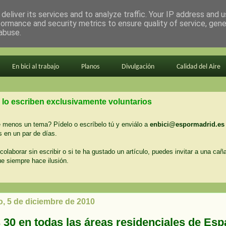
deliver its services and to analyze traffic. Your IP address and 
formance and security metrics to ensure quality of service, gen
abuse.
En bici al trabajo
Planos
Divulgación
Calidad del Aire
 lo escriben exclusivamente voluntarios
menos un tema? Pídelo o escríbelo tú y enviálo a
enbici@espormadrid.es
 en un par de días.
colaborar sin escribir o si te ha gustado un artículo, puedes invitar a una cañ
ue siempre hace ilusión.
, 5 de diciembre de 2010
 30 en todas las áreas residenciales de Es