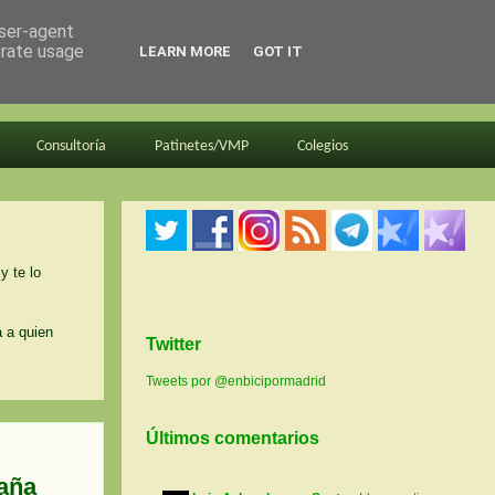
user-agent
erate usage
LEARN MORE
GOT IT
Consultoría
Patinetes/VMP
Colegios
y te lo
a a quien
Twitter
Tweets por @enbicipormadrid
Últimos comentarios
paña