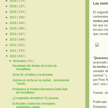
►
2020
( 174 )
Las moto
►
2019
( 137 )
►
2018
( 214 )
El segundo
centenares
►
2017
( 209 )
motos pot
►
2016
( 263 )
las que se
►
2015
( 288 )
escaso núm
que circula
►
2014
( 287 )
►
2013
( 549 )
►
2012
( 625 )
►
2011
( 763 )
▼
2010
( 822 )
"
Queremos
▼
diciembre
( 53 )
avanzado 
Resultado del Sorteo de la bici de
la noche
p
HoodBikes
senador de
Zona 30, el tráfico y la bicicleta
normas"
y 
por Pere 
Adictos al coche en la ciudad... documental
"cambi...
otro"
sino 
Probamos el modelo Barcelona Dark Side
Fuente:
ab
de HoodBikes
¿Congestión de tráfico? Sí, gracias
Publicado
El Alcalde y todos los concejales
Etiquetas
madrileños cambi...