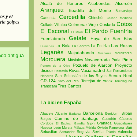
Alcalá de Henares
Alcobendas
Alcorcón
Aranjuez
Boadilla del Monte
Bustarviejo
Cercedilla
Canencia
Chinchón
Collado Mediano
Cotos
Colmenar Viejo
Coslada
Collado Villalba
El Escorial
El Pardo
Fuenfría
El Molar
Getafe
Fuenlabrada
Hoya de San Blas
La Bola
Las Rozas
La Pedriza
La Cabrera
Humanes
Leganés
Majadahonda
Moralzarzal
Miraflores
ada antigua
Morcuera
Navacerrada
Pinto
Móstoles
Parla
Pozuelo de Alarcón
Proyecto
Pontón de la Oliva
Bicisur
Rivas-Vaciamadrid
San Fernando de
Rascafría
Senda Real
San Sebastián de los Reyes
Henares
GR-124
Torrejón de Ardoz
Soto del Real
Torrelaguna
Tres Cantos
Transcam
La bici en España
Barcelona
Bilbao
Albacete
Alicante
Benidorm
Badajoz
Camino de Santiago
Burgos
Castellón
Cáceres
Granada
Córdoba
Gijón
Guadalajara
El Espinar
Gandía
San
Huesca
León
Murcia
Málaga
Mérida
Oviedo
Pamplona
Sebastián
Segovia
Sevilla
Valencia
Santander
Toledo