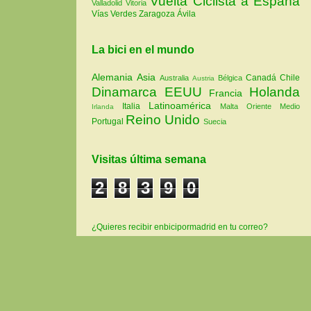
Vuelta Ciclista a España
Valladolid
Vitoria
Vías Verdes
Zaragoza
Ávila
La bici en el mundo
Alemania
Asia
Canadá
Chile
Australia
Bélgica
Austria
Dinamarca
EEUU
Holanda
Francia
Latinoamérica
Italia
Malta
Oriente Medio
Irlanda
Reino Unido
Portugal
Suecia
Visitas última semana
2
8
3
9
0
¿Quieres recibir enbicipormadrid en tu correo?