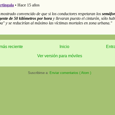
más reciente
Inicio
Entr
Ver versión para móviles
Suscribirse a:
Enviar comentarios ( Atom )