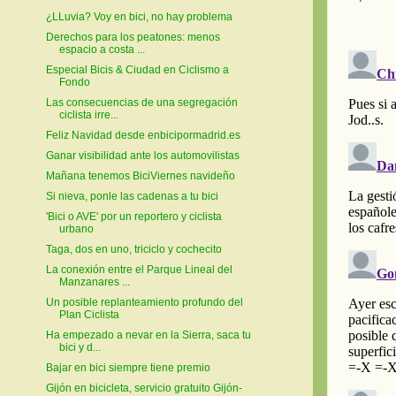
¿LLuvia? Voy en bici, no hay problema
Derechos para los peatones: menos
espacio a costa ...
Especial Bicis & Ciudad en Ciclismo a
Fondo
Las consecuencias de una segregación
ciclista irre...
Feliz Navidad desde enbicipormadrid.es
Ganar visibilidad ante los automovilistas
Mañana tenemos BiciViernes navideño
Si nieva, ponle las cadenas a tu bici
'Bici o AVE' por un reportero y ciclista
urbano
Taga, dos en uno, triciclo y cochecito
La conexión entre el Parque Lineal del
Manzanares ...
Un posible replanteamiento profundo del
Plan Ciclista
Ha empezado a nevar en la Sierra, saca tu
bici y d...
Bajar en bici siempre tiene premio
Gijón en bicicleta, servicio gratuito Gijón-