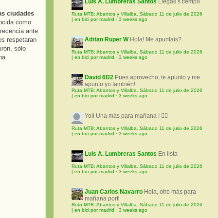
Luis A. Lumbreras Santos
Llegas s tiempo
las ciudades
Ruta MTB: Abantos y Villalba. Sábado 11 de julio de 2026
| en bici por madrid
·
3 weeks ago
ocida como
recencia ante
es respetaran
Adrian Ruper W
Hola! Me apuntais?
urón, sólo
Ruta MTB: Abantos y Villalba. Sábado 11 de julio de 2026
na.
| en bici por madrid
·
3 weeks ago
David 6D2
Pues aprovecho, te apunto y me
apunto yo también!
Ruta MTB: Abantos y Villalba. Sábado 11 de julio de 2026
| en bici por madrid
·
3 weeks ago
Yoli
Una más para mañana ! 🚵‍♀️
Ruta MTB: Abantos y Villalba. Sábado 11 de julio de 2026
| en bici por madrid
·
3 weeks ago
Luis A. Lumbreras Santos
En lista
Ruta MTB: Abantos y Villalba. Sábado 11 de julio de 2026
| en bici por madrid
·
3 weeks ago
Juan Carlos Navarro
Hola, otro más para
mañana porfi
Ruta MTB: Abantos y Villalba. Sábado 11 de julio de 2026
| en bici por madrid
·
3 weeks ago