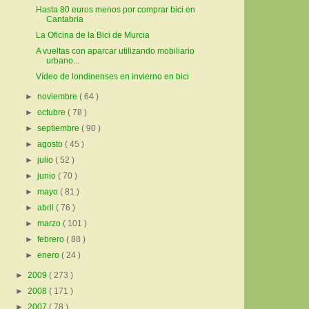
Hasta 80 euros menos por comprar bici en
Cantabria
La Oficina de la Bici de Murcia
A vueltas con aparcar utilizando mobiliario
urbano...
Vídeo de londinenses en invierno en bici
►
noviembre
( 64 )
►
octubre
( 78 )
►
septiembre
( 90 )
►
agosto
( 45 )
►
julio
( 52 )
►
junio
( 70 )
►
mayo
( 81 )
►
abril
( 76 )
►
marzo
( 101 )
►
febrero
( 88 )
►
enero
( 24 )
►
2009
( 273 )
►
2008
( 171 )
►
2007
( 78 )