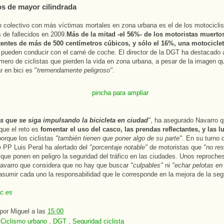
s de mayor cilindrada
 colectivo con más víctimas mortales en zona urbana es el de los motociclis
 de fallecidos en 2009.
Más de la mitad -el 56%- de los motoristas muerto
entes de más de 500 centímetros cúbicos, y sólo el 16%, una motociclet
 pueden conducir con el carné de coche. El director de la DGT ha destacado
ero de ciclistas que pierden la vida en zona urbana, a pesar de la imagen q
r en bici es "
tremendamente peligroso"
.
 que se siga impulsando la bicicleta en ciudad
"
, ha asegurado Navarro 
que el reto es
fomentar el uso del casco, las prendas reflectantes, y las l
orque los ciclistas
"también tienen que poner algo de su parte"
. En su turno d
 PP Luis Peral ha alertado del
"porcentaje notable"
de motoristas que
"no re
que ponen en peligro la seguridad del tráfico en las ciudades. Unos reproch
Navarro que considera que no hay que buscar
"culpables"
ni
"echar pelotas en
asumir cada uno la responsabilidad que le corresponde en la mejora de la segu
c.es
 por
Miguel
a las
15:00
:
Ciclismo urbano
,
DGT
,
Seguridad ciclista