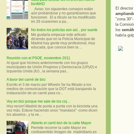
biciMAD
El directo
Aviso: los siguientes consejos están
aún probándose y no garantizamos que
ampliando
funcionen. El a rtículo se ha modificado
"zona 30"
en 26 ocasiones a pa...
la Comisió
los
semáfo
No todos los policías son así... por suerte
Me gustaría empezar este artículo
habría gol
diciendo que en la Policía Municipal de
Madrid hay gente muy profesional, muy
educada, que conoce bien la ...
Reunión con el PSOE, noviembre 2011
Al igual que hicimos anteriormente con los grupos
municipales de Unión Progreso y Democracia (UPyD) e
Izquierda Unida (IU) , la semana pas...
A favor del carné de bici
Escrito el 3 de marzo por Wheels Se ha filtrado a los
medios de comunicación que la DGT está barajando la
instauración de un carné para co...
Voy en bici porque me sale de los coj...
Hoy recorrí Madrid de punta a punta con la bicicleta una
vez más. Estuve haciendo unos "mandaos" -como dicen
los abuelos-, y la ve...
Abierto el carril-bici de la calle Mayor
Permite recorrer la calle Mayor en
contrasentido Imagen de madridiario.es