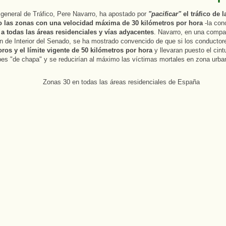
r general de Tráfico, Pere Navarro, ha apostado por
"pacificar"
el tráfico de 
 las zonas con una velocidad máxima de 30 kilómetros por hora
-la con
-
a todas las áreas residenciales y vías adyacentes
. Navarro, en una compa
n de Interior del Senado, se ha mostrado convencido de que si los conductor
ros y el límite vigente de 50 kilómetros por hora
y llevaran puesto el cint
pes "de chapa" y se reducirían al máximo las víctimas mortales en zona urba