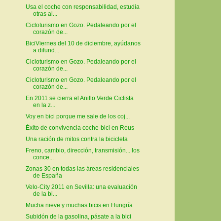
Usa el coche con responsabilidad, estudia
otras al...
Cicloturismo en Gozo. Pedaleando por el
corazón de...
BiciViernes del 10 de diciembre, ayúdanos
a difund...
Cicloturismo en Gozo. Pedaleando por el
corazón de...
Cicloturismo en Gozo. Pedaleando por el
corazón de...
En 2011 se cierra el Anillo Verde Ciclista
en la z...
Voy en bici porque me sale de los coj...
Éxito de convivencia coche-bici en Reus
Una ración de mitos contra la bicicleta
Freno, cambio, dirección, transmisión... los
conce...
Zonas 30 en todas las áreas residenciales
de España
Velo-City 2011 en Sevilla: una evaluación
de la bi...
Mucha nieve y muchas bicis en Hungría
Subidón de la gasolina, pásate a la bici