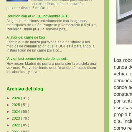
una experiencia que me ocurrió el
pasado sábado 5 de Octu...
Reunión con el PSOE, noviembre 2011
Al igual que hicimos anteriormente con los grupos
municipales de Unión Progreso y Democracia (UPyD) e
Izquierda Unida (IU) , la semana pas...
A favor del carné de bici
Escrito el 3 de marzo por Wheels Se ha filtrado a los
medios de comunicación que la DGT está barajando la
instauración de un carné para co...
Voy en bici porque me sale de los coj...
Los robo
Hoy recorrí Madrid de punta a punta con la bicicleta una
nunca de
vez más. Estuve haciendo unos "mandaos" -como dicen
los abuelos-, y la ve...
vehículo
denunci
dónde ac
Archivo del blog
constant
►
2026
( 31 )
por tant
►
2025
( 51 )
escasas 
►
2024
( 58 )
propia b
►
2023
( 70 )
día, inc
►
2022
( 85 )
como re