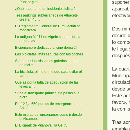
suponer 
Público y la...
aparcabi
¿Qué hacer ante un incidente ciclista?
efectivo
Tres parkings subterráneos de Albacete
crearán 45 ...
El Reglamento General de Circulación se
Dos minu
modificará...
decide d
La antigua M-111 en Algete se transforma
en una av...
lo compo
Bicienjambre dedicado al cine ¡toma 2!
le llega
Las bicicletas, más seguras con los coches
después
Sobre ruedas: visitamos galerías de arte
en bici e...
La cuart
La bicicleta, el mejor método para evitar el
Municipa
tarif...
circulac
Quejas por la falta de adecuación de las
leyes a l...
desde su
Sube el transporte público ¿te pasas a la
Éste act
bici?
favor», 
El 112 fija 650 puntos de emergencia en el
Anillo ...
la comis
Este miércoles, enseñamos cómo ir desde
el Alcampo...
Tras acr
El Bicipark de Vilanova i la Geltrú
amable a