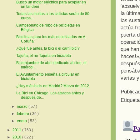
Busco un motor eléctrico para acoplar en
'absuelv
un tándem
la últim
Todas las multas a los ciclistas serán de 80
euros...
las sust
Campeonato de robo de bicicletas en
actúa fr
Bélgica
puerta d
Bicicletas para los más necesitados en A
operació
Coruña
que han 
¿Qué fue antes, la bici o el carril bici?
haces!»,
Tajuña, el río Tajuña en bicicleta
después
Bicienjambre de abril dedicado al cine, el
miércol...
pensábam
El Ayuntamiento enseña a circular en
varias 
bicicleta
¿Hay más bicis en Madrid? Marzo de 2012
Publica
La Bici en Chicago. Los atascos antes y
después de...
Etiquet
►
marzo
( 57 )
►
febrero
( 39 )
►
enero
( 53 )
►
2011
( 763 )
►
2010
( 822 )