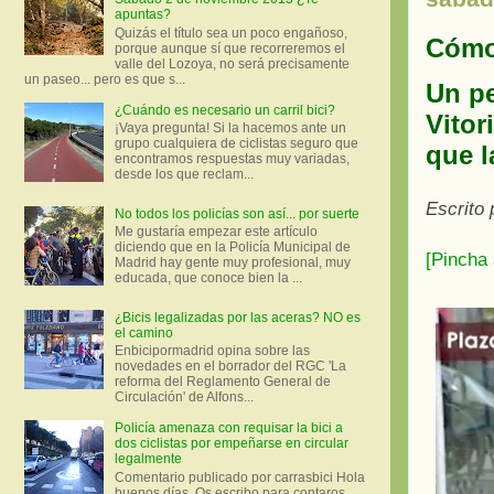
apuntas?
Quizás el título sea un poco engañoso,
Cómo 
porque aunque sí que recorreremos el
valle del Lozoya, no será precisamente
un paseo... pero es que s...
Un pe
¿Cuándo es necesario un carril bici?
Vitor
¡Vaya pregunta! Si la hacemos ante un
grupo cualquiera de ciclistas seguro que
que l
encontramos respuestas muy variadas,
desde los que reclam...
Escrito
No todos los policías son así... por suerte
Me gustaría empezar este artículo
diciendo que en la Policía Municipal de
[Pincha 
Madrid hay gente muy profesional, muy
educada, que conoce bien la ...
¿Bicis legalizadas por las aceras? NO es
el camino
Enbicipormadrid opina sobre las
novedades en el borrador del RGC 'La
reforma del Reglamento General de
Circulación' de Alfons...
Policía amenaza con requisar la bici a
dos ciclistas por empeñarse en circular
legalmente
Comentario publicado por carrasbici Hola
buenos días. Os escribo para contaros