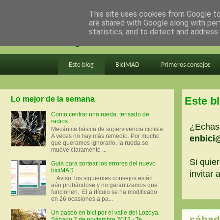
This site uses cookies from Google to 
are shared with Google along with per
en bici por madrid
statistics, and to detect and address
Este blog
BiciMAD
Primeros consejos
Lo mejor de la semana
Este b
Como centrar una rueda: tensado de
radios
¿Echas 
Mecánica básica de supervivencia ciclista
A veces no hay más remedio. Por mucho
enbici
que queramos ignorarlo, la rueda se
mueve claramente ...
Si quier
Guía para sortear los errores del nuevo
biciMAD
invitar
Aviso: los siguientes consejos están
aún probándose y no garantizamos que
funcionen. El a rtículo se ha modificado
en 26 ocasiones a pa...
Un paseo en bici por el valle del Lozoya.
sábado
Sábado 2 de noviembre 2013 ¿Te