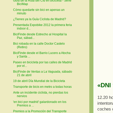
Guía de la Ruta del Cid en bicicleta - Serie
BiciMap
Cómo quedarte sin bici en apenas un
minuto
¿Tienes ya la Guía Ciclista de Madrid?
Presentada Expobike 2012 la primera feria
indoor d...
BiciFinde desde Estrecho al Hospital la
Paz, sábad...
Bici robada en la calle Doctor Castelo
(Retiro)
BiciFinde desde el Barrio Lucero a Atocha
y Santa ...
Paseo en bicicleta por las calles de Madrid
por el...
BiciFinde de Ventas a La Vaguada, sábado
21 de abril
19 de abril Día Mundial de la Bicicleta
«DNI 
Transporte de bicis en metro a todas horas
Ante un incidente ciclista, no pierdas los
nervios
12.20 ho
'en bici por madrid' galardonado en los
intenton
Premios a ...
coches d
Premios a la Promoción del Transporte