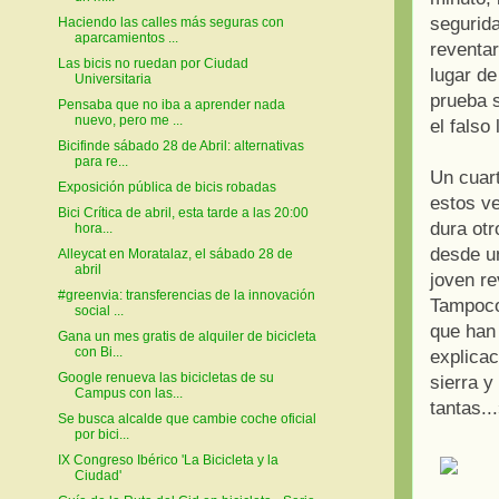
segurid
Haciendo las calles más seguras con
aparcamientos ...
reventar
Las bicis no ruedan por Ciudad
lugar de
Universitaria
prueba s
Pensaba que no iba a aprender nada
nuevo, pero me ...
el falso
Bicifinde sábado 28 de Abril: alternativas
para re...
Un cuart
Exposición pública de bicis robadas
estos ve
Bici Crítica de abril, esta tarde a las 20:00
dura otr
hora...
desde u
Alleycat en Moratalaz, el sábado 28 de
abril
joven r
#greenvia: transferencias de la innovación
Tampoco 
social ...
que han 
Gana un mes gratis de alquiler de bicicleta
con Bi...
explicac
Google renueva las bicicletas de su
sierra y
Campus con las...
tantas..
Se busca alcalde que cambie coche oficial
por bici...
IX Congreso Ibérico 'La Bicicleta y la
Ciudad'