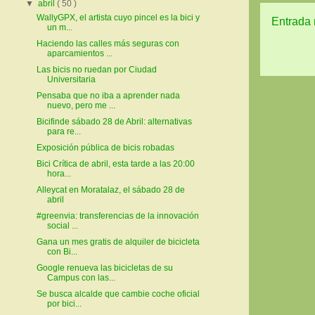
▼
abril
( 50 )
WallyGPX, el artista cuyo pincel es la bici y
Entrada 
un m...
Haciendo las calles más seguras con
aparcamientos ...
Las bicis no ruedan por Ciudad
Universitaria
Pensaba que no iba a aprender nada
nuevo, pero me ...
Bicifinde sábado 28 de Abril: alternativas
para re...
Exposición pública de bicis robadas
Bici Crítica de abril, esta tarde a las 20:00
hora...
Alleycat en Moratalaz, el sábado 28 de
abril
#greenvia: transferencias de la innovación
social ...
Gana un mes gratis de alquiler de bicicleta
con Bi...
Google renueva las bicicletas de su
Campus con las...
Se busca alcalde que cambie coche oficial
por bici...