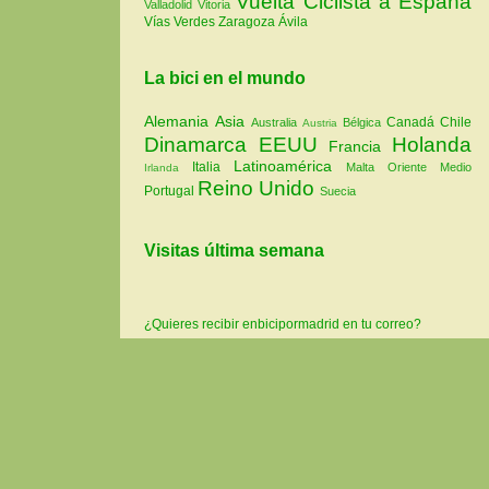
Vuelta Ciclista a España
Valladolid
Vitoria
Vías Verdes
Zaragoza
Ávila
La bici en el mundo
Alemania
Asia
Canadá
Chile
Australia
Bélgica
Austria
Dinamarca
EEUU
Holanda
Francia
Latinoamérica
Italia
Malta
Oriente Medio
Irlanda
Reino Unido
Portugal
Suecia
Visitas última semana
¿Quieres recibir enbicipormadrid en tu correo?