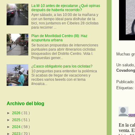
La M-10 antes de ejecutarse ¿Qué opinas
después de haberla recorrido?
Ayer sábado, a las 10:00 de la mañana y
con un tiempo ideal para disfrutar de la
bici, nos juntamos en Cibeles 28 ciclistas
para recorrer ...
Plan de Movilidad Centro (III): Haz
acupuntura urbana
Se buscan propuestas de intervenciones
puntuales para abrir itinerarios ciclistas
bloqueados del Distrito Centro. Vota I.
Muchas gra
Propuestas gener...
Un saludo,
¿Casco obligatorio para los ciclistas?
Covadon
10 preguntas para entender la polémica
Si acabas de llegar de vacaciones y
recibes varios tweets con el tema
Publicado
#noalca...
Etiquetas
Archivo del blog
►
2026
( 31 )
►
2025
( 51 )
►
2024
( 58 )
►
2023
( 70 )