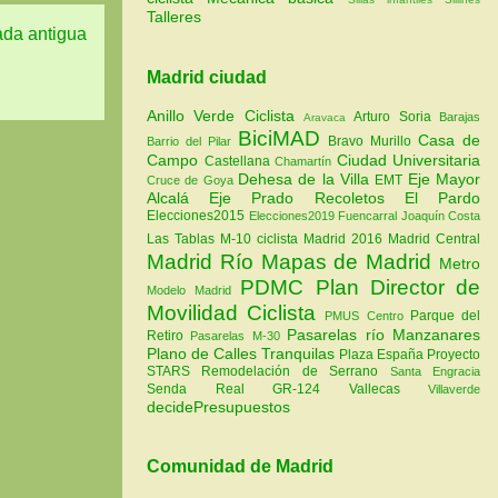
Talleres
ada antigua
Madrid ciudad
Anillo Verde Ciclista
Arturo Soria
Barajas
Aravaca
BiciMAD
Casa de
Bravo Murillo
Barrio del Pilar
Campo
Ciudad Universitaria
Castellana
Chamartín
Dehesa de la Villa
Eje Mayor
EMT
Cruce de Goya
Alcalá
Eje Prado Recoletos
El Pardo
Elecciones2015
Elecciones2019
Fuencarral
Joaquín Costa
Las Tablas
M-10 ciclista
Madrid 2016
Madrid Central
Madrid Río
Mapas de Madrid
Metro
PDMC Plan Director de
Modelo Madrid
Movilidad Ciclista
Parque del
PMUS Centro
Pasarelas río Manzanares
Retiro
Pasarelas M-30
Plano de Calles Tranquilas
Plaza España
Proyecto
STARS
Remodelación de Serrano
Santa Engracia
Senda Real GR-124
Vallecas
Villaverde
decidePresupuestos
Comunidad de Madrid