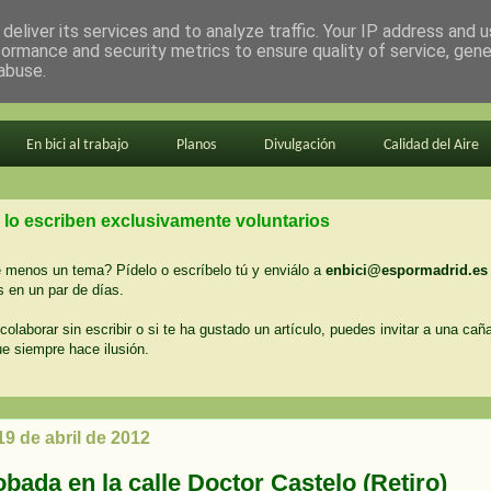
deliver its services and to analyze traffic. Your IP address and 
formance and security metrics to ensure quality of service, gen
abuse.
En bici al trabajo
Planos
Divulgación
Calidad del Aire
 lo escriben exclusivamente voluntarios
menos un tema? Pídelo o escríbelo tú y enviálo a
enbici@espormadrid.es
 en un par de días.
colaborar sin escribir o si te ha gustado un artículo, puedes invitar a una cañ
ue siempre hace ilusión.
19 de abril de 2012
obada en la calle Doctor Castelo (Retiro)