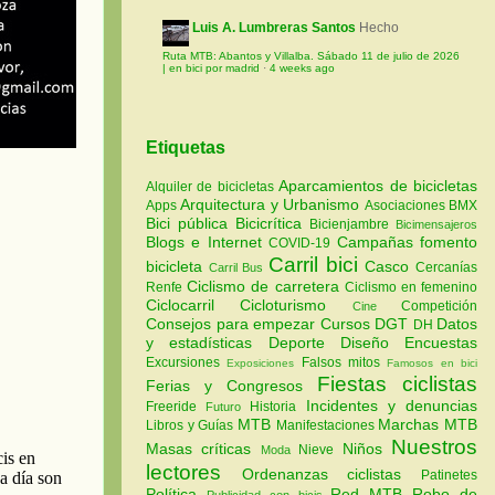
Luis A. Lumbreras Santos
Hecho
Ruta MTB: Abantos y Villalba. Sábado 11 de julio de 2026
| en bici por madrid
·
4 weeks ago
Etiquetas
Aparcamientos de bicicletas
Alquiler de bicicletas
Arquitectura y Urbanismo
Apps
Asociaciones
BMX
Bici pública
Bicicrítica
Bicienjambre
Bicimensajeros
Blogs e Internet
Campañas fomento
COVID-19
Carril bici
bicicleta
Casco
Cercanías
Carril Bus
Ciclismo de carretera
Renfe
Ciclismo en femenino
Ciclocarril
Cicloturismo
Competición
Cine
Consejos para empezar
Cursos
DGT
Datos
DH
y estadísticas
Deporte
Diseño
Encuestas
Excursiones
Falsos mitos
Exposiciones
Famosos en bici
Fiestas ciclistas
Ferias y Congresos
Incidentes y denuncias
Freeride
Historia
Futuro
MTB
Marchas MTB
Libros y Guías
Manifestaciones
Nuestros
Masas críticas
Niños
Nieve
Moda
lectores
Ordenanzas ciclistas
Patinetes
Política
Red MTB
Robo de
Publicidad con bicis