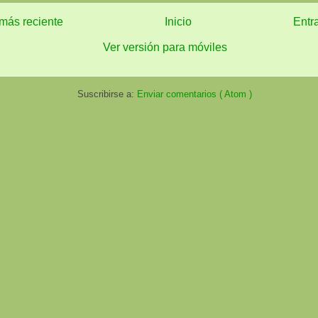
más reciente
Inicio
Entr
Ver versión para móviles
Suscribirse a:
Enviar comentarios ( Atom )