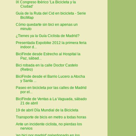
IX Congreso Ibérico 'La Bicicleta y la
Ciudad'
Guía de la Ruta del Cid en bicicleta - Serie
BiciMap
Cómo quedarte sin bici en apenas un
minuto
¿Tienes ya la Guía Ciclista de Madrid?
Presentada Expobike 2012 la primera feria
indoor d...
BiciFinde desde Estrecho al Hospital la
Paz, sábad...
Bici robada en la calle Doctor Castelo
(Retiro)
BiciFinde desde el Barrio Lucero a Atocha
y Santa ...
Paseo en bicicleta por las calles de Madrid
por el...
BiciFinde de Ventas a La Vaguada, sábado
21 de abril
19 de abril Día Mundial de la Bicicleta
Transporte de bicis en metro a todas horas
Ante un incidente ciclista, no pierdas los
nervios
'en bici por madrid' galardonado en los