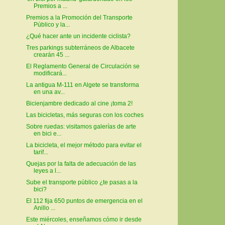
Premios a ...
Premios a la Promoción del Transporte
Público y la...
¿Qué hacer ante un incidente ciclista?
Tres parkings subterráneos de Albacete
crearán 45 ...
El Reglamento General de Circulación se
modificará...
La antigua M-111 en Algete se transforma
en una av...
Bicienjambre dedicado al cine ¡toma 2!
Las bicicletas, más seguras con los coches
Sobre ruedas: visitamos galerías de arte
en bici e...
La bicicleta, el mejor método para evitar el
tarif...
Quejas por la falta de adecuación de las
leyes a l...
Sube el transporte público ¿te pasas a la
bici?
El 112 fija 650 puntos de emergencia en el
Anillo ...
Este miércoles, enseñamos cómo ir desde