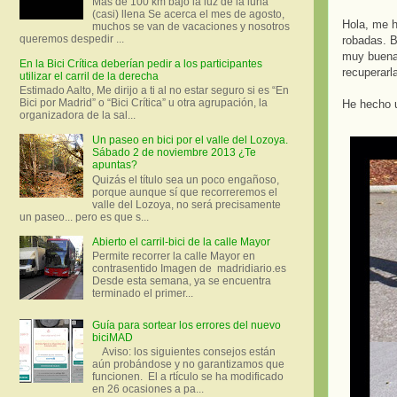
Más de 100 km bajo la luz de la luna
(casi) llena Se acerca el mes de agosto,
Hola, me h
muchos se van de vacaciones y nosotros
queremos despedir ...
robadas. B
muy buena 
En la Bici Crítica deberían pedir a los participantes
recuperarl
utilizar el carril de la derecha
Estimado Aalto, Me dirijo a ti al no estar seguro si es “En
Bici por Madrid” o “Bici Crítica” u otra agrupación, la
He hecho u
organizadora de la sal...
Un paseo en bici por el valle del Lozoya.
Sábado 2 de noviembre 2013 ¿Te
apuntas?
Quizás el título sea un poco engañoso,
porque aunque sí que recorreremos el
valle del Lozoya, no será precisamente
un paseo... pero es que s...
Abierto el carril-bici de la calle Mayor
Permite recorrer la calle Mayor en
contrasentido Imagen de madridiario.es
Desde esta semana, ya se encuentra
terminado el primer...
Guía para sortear los errores del nuevo
biciMAD
Aviso: los siguientes consejos están
aún probándose y no garantizamos que
funcionen. El a rtículo se ha modificado
en 26 ocasiones a pa...