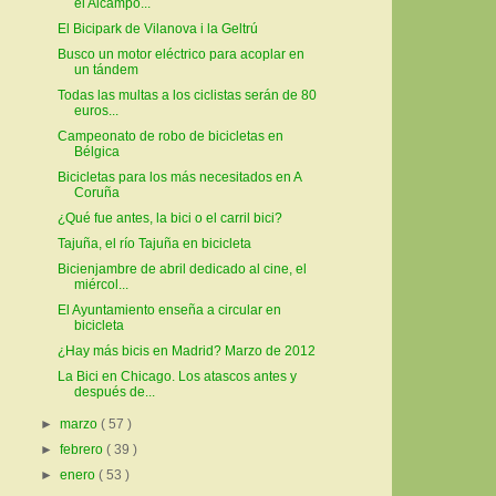
el Alcampo...
El Bicipark de Vilanova i la Geltrú
Busco un motor eléctrico para acoplar en
un tándem
Todas las multas a los ciclistas serán de 80
euros...
Campeonato de robo de bicicletas en
Bélgica
Bicicletas para los más necesitados en A
Coruña
¿Qué fue antes, la bici o el carril bici?
Tajuña, el río Tajuña en bicicleta
Bicienjambre de abril dedicado al cine, el
miércol...
El Ayuntamiento enseña a circular en
bicicleta
¿Hay más bicis en Madrid? Marzo de 2012
La Bici en Chicago. Los atascos antes y
después de...
►
marzo
( 57 )
►
febrero
( 39 )
►
enero
( 53 )