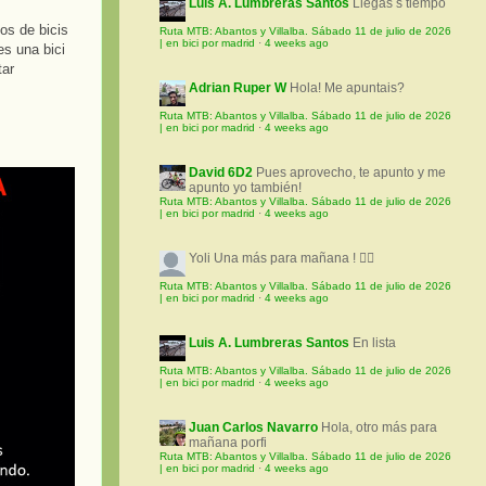
Luis A. Lumbreras Santos
Llegas s tiempo
os de bicis
Ruta MTB: Abantos y Villalba. Sábado 11 de julio de 2026
| en bici por madrid
·
4 weeks ago
es una bici
tar
Adrian Ruper W
Hola! Me apuntais?
Ruta MTB: Abantos y Villalba. Sábado 11 de julio de 2026
| en bici por madrid
·
4 weeks ago
David 6D2
Pues aprovecho, te apunto y me
apunto yo también!
Ruta MTB: Abantos y Villalba. Sábado 11 de julio de 2026
| en bici por madrid
·
4 weeks ago
Yoli
Una más para mañana ! 🚵‍♀️
Ruta MTB: Abantos y Villalba. Sábado 11 de julio de 2026
| en bici por madrid
·
4 weeks ago
Luis A. Lumbreras Santos
En lista
Ruta MTB: Abantos y Villalba. Sábado 11 de julio de 2026
| en bici por madrid
·
4 weeks ago
Juan Carlos Navarro
Hola, otro más para
mañana porfi
Ruta MTB: Abantos y Villalba. Sábado 11 de julio de 2026
| en bici por madrid
·
4 weeks ago