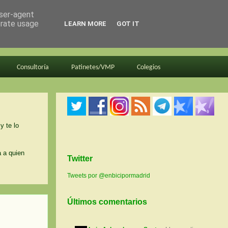
user-agent
erate usage
LEARN MORE
GOT IT
Consultoría
Patinetes/VMP
Colegios
y te lo
a a quien
Twitter
Tweets por @enbicipormadrid
Últimos comentarios