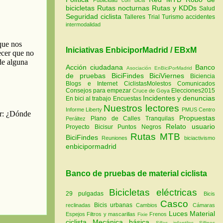
bicicletas
Rutas nocturnas
Rutas y KDDs
Salud
Seguridad ciclista
Talleres
Trial
Turismo
accidentes
intermodalidad
Iniciativas EnbiciporMadrid / EBxM
Acción ciudadana
Banco
Asociación EnBiciPorMadrid
de pruebas
BiciFindes
BiciViernes
Biciencia
Blogs e Internet
CiclistasMolestos
Comunicados
Consejos para empezar
Elecciones2015
Cruce de Goya
Incidentes y denuncias
En bici al trabajo
Encuestas
Nuestros lectores
Informe Liberty
PMUS Centro
Propuestas
Plano de Calles Tranquilas
Peráltez
Relato usuario
Proyecto Bicisur
Puntos Negros
Rutas MTB
BiciFindes
Reuniones
biciactivismo
enbicipormadrid
Banco de pruebas de material ciclista
Bicicletas eléctricas
29 pulgadas
Bicis
Casco
Bicis urbanas
reclinadas
Cambios
Cámaras
Luces
Material
Espejos
Filtros y mascarillas
Frenos
Fixie
ciclista
Mecánica básica
Sillas infantiles
Sillines