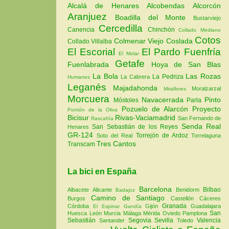
Alcalá de Henares
Alcobendas
Alcorcón
Aranjuez
Boadilla del Monte
Bustarviejo
Cercedilla
Canencia
Chinchón
Collado Mediano
Cotos
Colmenar Viejo
Coslada
Collado Villalba
El Escorial
El Pardo
Fuenfría
El Molar
Getafe
Fuenlabrada
Hoya de San Blas
La Bola
Las Rozas
La Pedriza
La Cabrera
Humanes
Leganés
Majadahonda
Moralzarzal
Miraflores
Morcuera
Navacerrada
Pinto
Móstoles
Parla
Pozuelo de Alarcón
Proyecto
Pontón de la Oliva
Bicisur
Rivas-Vaciamadrid
San Fernando de
Rascafría
Senda Real
San Sebastián de los Reyes
Henares
GR-124
Torrejón de Ardoz
Soto del Real
Torrelaguna
Tres Cantos
Transcam
La bici en España
Barcelona
Bilbao
Albacete
Alicante
Benidorm
Badajoz
Camino de Santiago
Burgos
Castellón
Cáceres
Granada
Córdoba
Gijón
Guadalajara
El Espinar
Gandía
San
Huesca
León
Murcia
Málaga
Mérida
Oviedo
Pamplona
Sebastián
Segovia
Sevilla
Valencia
Santander
Toledo