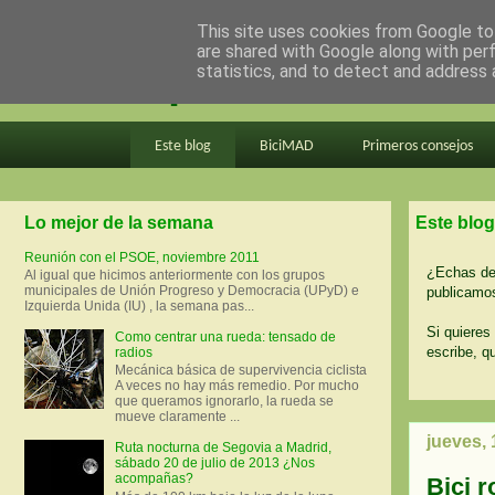
This site uses cookies from Google to 
are shared with Google along with per
en bici por madrid
statistics, and to detect and address 
Este blog
BiciMAD
Primeros consejos
Lo mejor de la semana
Este blog
Reunión con el PSOE, noviembre 2011
¿Echas de 
Al igual que hicimos anteriormente con los grupos
municipales de Unión Progreso y Democracia (UPyD) e
publicamos
Izquierda Unida (IU) , la semana pas...
Si quieres 
Como centrar una rueda: tensado de
escribe, q
radios
Mecánica básica de supervivencia ciclista
A veces no hay más remedio. Por mucho
que queramos ignorarlo, la rueda se
mueve claramente ...
jueves, 
Ruta nocturna de Segovia a Madrid,
sábado 20 de julio de 2013 ¿Nos
acompañas?
Bici r