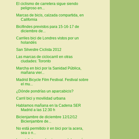
El ciclismo de carretera sigue siendo
peligroso en...
Marcas de bicis, calzada compartida, en
California
Bicifindes previstos para 15-16-17 de
diciembre de...
Carriles bici de Londres vistos por un
holandés
San Silvestre Ciclista 2012
Las marcas de ciclocarril en otras
ciudades: Toronto
Marcha en bici por la Sanidad Pública,
mañana vier...
Madrid Bicycle Film Festival. Festival sobre
el mu...
¿Dónde pondrías un aparcabicis?
Carril bici y movilidad urbana
Hablamos mañana en la Cadena SER
Madrid a las 12:30 h
Bicienjambre de diciembre 12/12/12
Bicienjambre de...
No está permitido ir en bici por la acera,
sea o n...