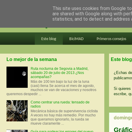
This site uses cookies from Google to 
are shared with Google along with per
en bici por madrid
statistics, and to detect and address 
Este blog
BiciMAD
Primeros consejos
Lo mejor de la semana
Este blog
Ruta nocturna de Segovia a Madrid,
¿Echas de 
sábado 20 de julio de 2013 ¿Nos
acompañas?
publicamos
Más de 100 km bajo la luz de la luna
(casi) llena Se acerca el mes de agosto,
Si quieres 
muchos se van de vacaciones y nosotros
escribe, q
queremos despedir ...
Como centrar una rueda: tensado de
radios
Mecánica básica de supervivencia ciclista
A veces no hay más remedio. Por mucho
domingo
que queramos ignorarlo, la rueda se
mueve claramente ...
Gráfic
Guía para sortear los errores del nuevo