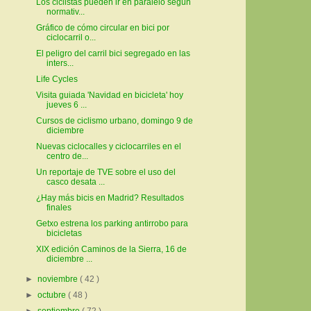
Los ciclistas pueden ir en paralelo según
normativ...
Gráfico de cómo circular en bici por
ciclocarril o...
El peligro del carril bici segregado en las
inters...
Life Cycles
Visita guiada 'Navidad en bicicleta' hoy
jueves 6 ...
Cursos de ciclismo urbano, domingo 9 de
diciembre
Nuevas ciclocalles y ciclocarriles en el
centro de...
Un reportaje de TVE sobre el uso del
casco desata ...
¿Hay más bicis en Madrid? Resultados
finales
Getxo estrena los parking antirrobo para
bicicletas
XIX edición Caminos de la Sierra, 16 de
diciembre ...
►
noviembre
( 42 )
►
octubre
( 48 )