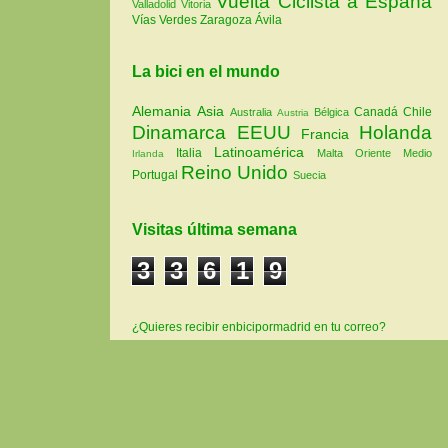
Vuelta Ciclista a España
Valladolid
Vitoria
Vías Verdes
Zaragoza
Ávila
La bici en el mundo
Alemania
Asia
Canadá
Chile
Australia
Bélgica
Austria
Dinamarca
EEUU
Holanda
Francia
Latinoamérica
Italia
Malta
Oriente Medio
Irlanda
Reino Unido
Portugal
Suecia
Visitas última semana
3
3
6
1
9
¿Quieres recibir enbicipormadrid en tu correo?