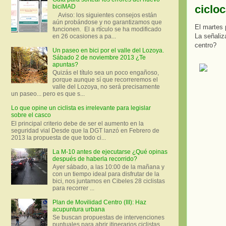
cicloc
biciMAD
Aviso: los siguientes consejos están
aún probándose y no garantizamos que
El martes 
funcionen. El a rtículo se ha modificado
La señaliz
en 26 ocasiones a pa...
centro?
Un paseo en bici por el valle del Lozoya.
Sábado 2 de noviembre 2013 ¿Te
apuntas?
Quizás el título sea un poco engañoso,
porque aunque sí que recorreremos el
valle del Lozoya, no será precisamente
un paseo... pero es que s...
Lo que opine un ciclista es irrelevante para legislar
sobre el casco
El principal criterio debe de ser el aumento en la
seguridad vial Desde que la DGT lanzó en Febrero de
2013 la propuesta de que todo ci...
La M-10 antes de ejecutarse ¿Qué opinas
después de haberla recorrido?
Ayer sábado, a las 10:00 de la mañana y
con un tiempo ideal para disfrutar de la
bici, nos juntamos en Cibeles 28 ciclistas
para recorrer ...
Plan de Movilidad Centro (III): Haz
acupuntura urbana
Se buscan propuestas de intervenciones
puntuales para abrir itinerarios ciclistas