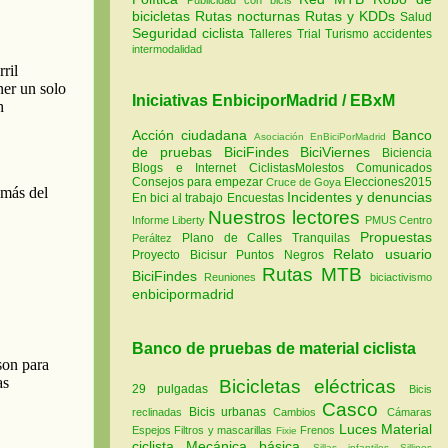
bicicletas
Rutas nocturnas
Rutas y KDDs
Salud
Seguridad ciclista
Talleres
Trial
Turismo
accidentes
intermodalidad
Iniciativas EnbiciporMadrid / EBxM
Acción ciudadana
Banco
Asociación EnBiciPorMadrid
de pruebas
BiciFindes
BiciViernes
Biciencia
Blogs e Internet
CiclistasMolestos
Comunicados
Consejos para empezar
Elecciones2015
Cruce de Goya
Incidentes y denuncias
En bici al trabajo
Encuestas
Nuestros lectores
Informe Liberty
PMUS Centro
Propuestas
Plano de Calles Tranquilas
Peráltez
Relato usuario
Proyecto Bicisur
Puntos Negros
Rutas MTB
BiciFindes
Reuniones
biciactivismo
enbicipormadrid
Banco de pruebas de material ciclista
Bicicletas eléctricas
29 pulgadas
Bicis
Casco
Bicis urbanas
reclinadas
Cambios
Cámaras
Luces
Material
Espejos
Filtros y mascarillas
Frenos
Fixie
ciclista
Mecánica básica
Sillas infantiles
Sillines