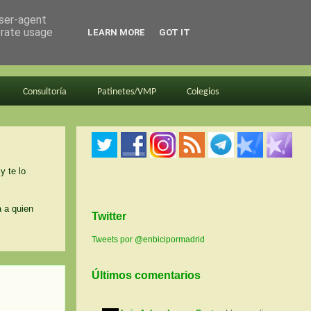
user-agent
erate usage
LEARN MORE
GOT IT
Consultoría
Patinetes/VMP
Colegios
y te lo
a a quien
Twitter
Tweets por @enbicipormadrid
Últimos comentarios