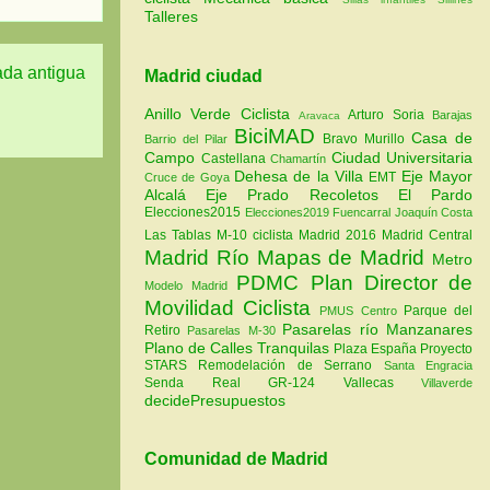
Talleres
ada antigua
Madrid ciudad
Anillo Verde Ciclista
Arturo Soria
Barajas
Aravaca
BiciMAD
Casa de
Bravo Murillo
Barrio del Pilar
Campo
Ciudad Universitaria
Castellana
Chamartín
Dehesa de la Villa
Eje Mayor
EMT
Cruce de Goya
Alcalá
Eje Prado Recoletos
El Pardo
Elecciones2015
Elecciones2019
Fuencarral
Joaquín Costa
Las Tablas
M-10 ciclista
Madrid 2016
Madrid Central
Madrid Río
Mapas de Madrid
Metro
PDMC Plan Director de
Modelo Madrid
Movilidad Ciclista
Parque del
PMUS Centro
Pasarelas río Manzanares
Retiro
Pasarelas M-30
Plano de Calles Tranquilas
Plaza España
Proyecto
STARS
Remodelación de Serrano
Santa Engracia
Senda Real GR-124
Vallecas
Villaverde
decidePresupuestos
Comunidad de Madrid