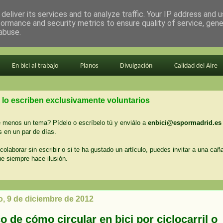
deliver its services and to analyze traffic. Your IP address and 
formance and security metrics to ensure quality of service, gen
abuse.
En bici al trabajo
Planos
Divulgación
Calidad del Aire
 lo escriben exclusivamente voluntarios
menos un tema? Pídelo o escríbelo tú y enviálo a
enbici@espormadrid.es
 en un par de días.
colaborar sin escribir o si te ha gustado un artículo, puedes invitar a una cañ
ue siempre hace ilusión.
, 9 de diciembre de 2012
o de cómo circular en bici por ciclocarril o