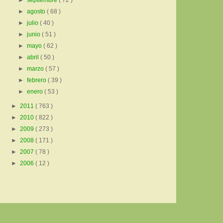
►
septiembre
( 72 )
►
agosto
( 68 )
►
julio
( 40 )
►
junio
( 51 )
►
mayo
( 62 )
►
abril
( 50 )
►
marzo
( 57 )
►
febrero
( 39 )
►
enero
( 53 )
►
2011
( 763 )
►
2010
( 822 )
►
2009
( 273 )
►
2008
( 171 )
►
2007
( 78 )
►
2006
( 12 )