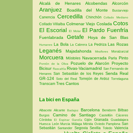
Alcalá de Henares
Alcobendas
Alcorcón
Aranjuez
Boadilla del Monte
Bustarviejo
Cercedilla
Canencia
Chinchón
Collado Mediano
Cotos
Colmenar Viejo
Coslada
Collado Villalba
El Escorial
El Pardo
Fuenfría
El Molar
Getafe
Fuenlabrada
Hoya de San Blas
La Bola
Las Rozas
La Pedriza
La Cabrera
Humanes
Leganés
Majadahonda
Moralzarzal
Miraflores
Morcuera
Navacerrada
Pinto
Móstoles
Parla
Pozuelo de Alarcón
Proyecto
Pontón de la Oliva
Bicisur
Rivas-Vaciamadrid
San Fernando de
Rascafría
Senda Real
San Sebastián de los Reyes
Henares
GR-124
Torrejón de Ardoz
Soto del Real
Torrelaguna
Tres Cantos
Transcam
La bici en España
Barcelona
Bilbao
Albacete
Alicante
Benidorm
Badajoz
Camino de Santiago
Burgos
Castellón
Cáceres
Granada
Córdoba
Gijón
Guadalajara
El Espinar
Gandía
San
Huesca
León
Murcia
Málaga
Mérida
Oviedo
Pamplona
Sebastián
Segovia
Sevilla
Valencia
Santander
Toledo