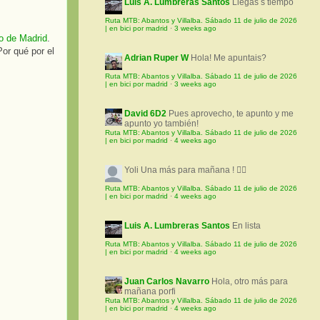
Luis A. Lumbreras Santos
Llegas s tiempo
Ruta MTB: Abantos y Villalba. Sábado 11 de julio de 2026
| en bici por madrid
·
3 weeks ago
ro de Madrid
.
or qué por el
Adrian Ruper W
Hola! Me apuntais?
Ruta MTB: Abantos y Villalba. Sábado 11 de julio de 2026
| en bici por madrid
·
3 weeks ago
David 6D2
Pues aprovecho, te apunto y me
apunto yo también!
Ruta MTB: Abantos y Villalba. Sábado 11 de julio de 2026
| en bici por madrid
·
4 weeks ago
Yoli
Una más para mañana ! 🚵‍♀️
Ruta MTB: Abantos y Villalba. Sábado 11 de julio de 2026
| en bici por madrid
·
4 weeks ago
Luis A. Lumbreras Santos
En lista
Ruta MTB: Abantos y Villalba. Sábado 11 de julio de 2026
| en bici por madrid
·
4 weeks ago
Juan Carlos Navarro
Hola, otro más para
mañana porfi
Ruta MTB: Abantos y Villalba. Sábado 11 de julio de 2026
| en bici por madrid
·
4 weeks ago