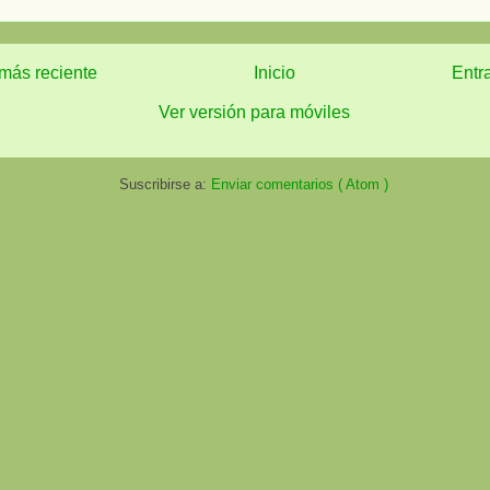
más reciente
Inicio
Entr
Ver versión para móviles
Suscribirse a:
Enviar comentarios ( Atom )