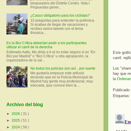
bloqueados del Distrito Centro. Vota I.
Propuestas gener...
¿Casco obligatorio para los ciclistas?
10 preguntas para entender la polémica
Si acabas de llegar de vacaciones y
recibes varios tweets con el tema
#noalca...
En la Bici Crítica deberían pedir a los participantes
utilizar el carril de la derecha
Estimado Aalto, Me dirijo a ti al no estar seguro si es “En
Este gráfi
Bici por Madrid” o “Bici Crítica” u otra agrupación, la
carril: rej
organizadora de la sal...
Los "sharr
No todos los policías son así... por suerte
Me gustaría empezar este artículo
hay que re
diciendo que en la Policía Municipal de
la
Ordenan
Madrid hay gente muy profesional, muy
educada, que conoce bien la ...
Publicado
Etiquetas
Archivo del blog
►
2026
( 31 )
►
2025
( 51 )
►
2024
( 58 )