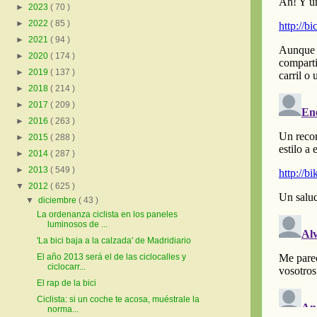
►
2023
( 70 )
►
2022
( 85 )
►
2021
( 94 )
►
2020
( 174 )
►
2019
( 137 )
►
2018
( 214 )
►
2017
( 209 )
►
2016
( 263 )
►
2015
( 288 )
►
2014
( 287 )
►
2013
( 549 )
▼
2012
( 625 )
▼
diciembre
( 43 )
La ordenanza ciclista en los paneles
luminosos de ...
'La bici baja a la calzada' de Madridiario
El año 2013 será el de las ciclocalles y
ciclocarr...
El rap de la bici
Ciclista: si un coche te acosa, muéstrale la
norma...