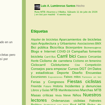
Luis A. Lumbreras Santos
Hecho
Ruta MTB: Abantos y Villalba. Sábado 11 de julio de 2026
| en bici por madrid
·
4 weeks ago
Etiquetas
Aparcamientos de bicicletas
Alquiler de bicicletas
ado en un
Arquitectura y Urbanismo
Apps
Asociaciones
BMX
Bici pública
Bicicrítica
Bicienjambre
Bicimensajeros
Blogs e Internet
Campañas fomento
COVID-19
icletas pero
Carril bici
bicicleta
Casco
Cercanías
Carril Bus
sí por
Ciclismo de carretera
Renfe
Ciclismo en femenino
Ciclocarril
Cicloturismo
Competición
Cine
Consejos para empezar
Cursos
DGT
Datos
DH
y estadísticas
Deporte
Diseño
Encuestas
Excursiones
Falsos mitos
Exposiciones
Famosos en bici
Fiestas ciclistas
Ferias y Congresos
Incidentes y denuncias
Freeride
Historia
Futuro
MTB
Marchas MTB
Libros y Guías
Manifestaciones
Nuestros
Masas críticas
Niños
Nieve
Moda
lectores
Ordenanzas ciclistas
Patinetes
Política
Red MTB
Robo de
Publicidad con bicis