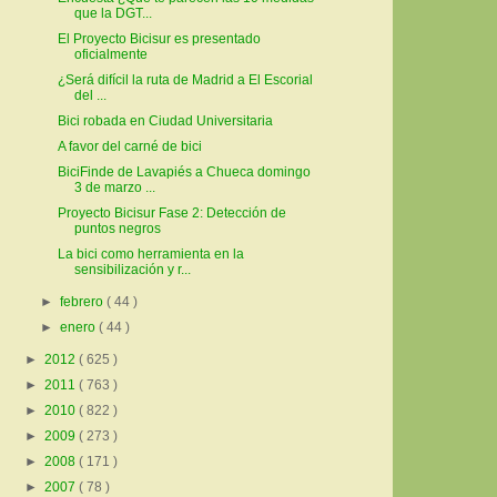
que la DGT...
El Proyecto Bicisur es presentado
oficialmente
¿Será difícil la ruta de Madrid a El Escorial
del ...
Bici robada en Ciudad Universitaria
A favor del carné de bici
BiciFinde de Lavapiés a Chueca domingo
3 de marzo ...
Proyecto Bicisur Fase 2: Detección de
puntos negros
La bici como herramienta en la
sensibilización y r...
►
febrero
( 44 )
►
enero
( 44 )
►
2012
( 625 )
►
2011
( 763 )
►
2010
( 822 )
►
2009
( 273 )
►
2008
( 171 )
►
2007
( 78 )