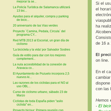
mejorar la se...
Si el us
La Policía Turística de Salamanca utilizará
el horar
13 bic...
electrón
Ayudas para el alquiler, compra y parking
viaspub
de bicic...
ha reali
20 aniversario de las Vias verdes
Alcoben
Proyecto ´Camina, Pedala, Circula´ del
programa CY...
Consisto
Red MTB 2013 al Escorial, un gran día de
de 16 a 
ciclismo
'La bicicleta y la vida' por Salvador Sostres
El preci
Guía de estilo para dar con los mejores
complement...
on line.
La nula accesibilidad de la conexión de
Aravaca co...
En el ca
El Ayuntamiento de Pozuelo incorpora 2,5
cambiar 
nuevos ki...
dispone 
Las razones de los ciclistas para el NO al
uso OBL...
con las 
Curso de ciclismo urbano, sábado 23 de
Marzo
Hemos e
Ciclistas de toda España piden "asilo
ciclista" en...
-
El bic
Proyecto bicisur: Primera reunión con