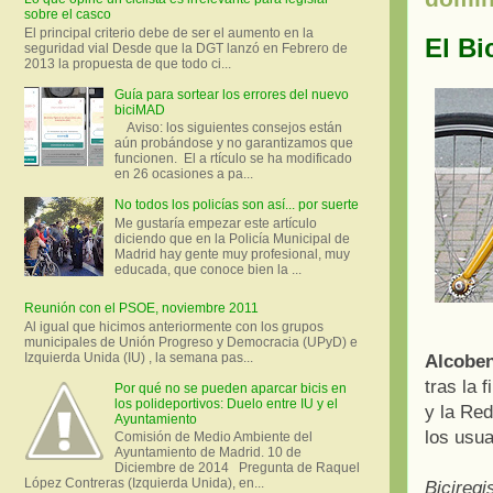
sobre el casco
El principal criterio debe de ser el aumento en la
El Bi
seguridad vial Desde que la DGT lanzó en Febrero de
2013 la propuesta de que todo ci...
Guía para sortear los errores del nuevo
biciMAD
Aviso: los siguientes consejos están
aún probándose y no garantizamos que
funcionen. El a rtículo se ha modificado
en 26 ocasiones a pa...
No todos los policías son así... por suerte
Me gustaría empezar este artículo
diciendo que en la Policía Municipal de
Madrid hay gente muy profesional, muy
educada, que conoce bien la ...
Reunión con el PSOE, noviembre 2011
Al igual que hicimos anteriormente con los grupos
municipales de Unión Progreso y Democracia (UPyD) e
Izquierda Unida (IU) , la semana pas...
Alcoben
tras la 
Por qué no se pueden aparcar bicis en
los polideportivos: Duelo entre IU y el
y la Red
Ayuntamiento
los usua
Comisión de Medio Ambiente del
Ayuntamiento de Madrid. 10 de
Diciembre de 2014 Pregunta de Raquel
López Contreras (Izquierda Unida), en...
Biciregi