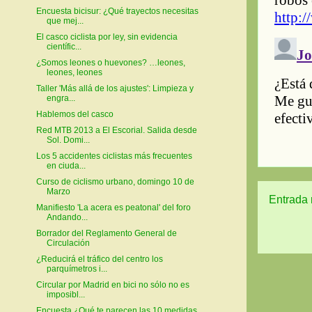
Encuesta bicisur: ¿Qué trayectos necesitas
que mej...
El casco ciclista por ley, sin evidencia
científic...
¿Somos leones o huevones? …leones,
leones, leones
Taller 'Más allá de los ajustes': Limpieza y
engra...
Hablemos del casco
Red MTB 2013 a El Escorial. Salida desde
Sol. Domi...
Los 5 accidentes ciclistas más frecuentes
en ciuda...
Curso de ciclismo urbano, domingo 10 de
Marzo
Entrada 
Manifiesto 'La acera es peatonal' del foro
Andando...
Borrador del Reglamento General de
Circulación
¿Reducirá el tráfico del centro los
parquímetros i...
Circular por Madrid en bici no sólo no es
imposibl...
Encuesta ¿Qué te parecen las 10 medidas