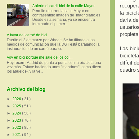
recupera
Abierto el carril-bici de la calle Mayor
Permite recorrer la calle Mayor en
la bicic
contrasentido Imagen de madridiario.es
darla de
Desde esta semana, ya se encuentra
terminado el primer...
usuarios
propieta
A favor del carné de bici
Escrito el 3 de marzo por Wheels Se ha filtrado a los
medios de comunicación que la DGT está barajando la
Las bici
instauración de un carné para co...
biciclet
Voy en bici porque me sale de los coj...
difícil 
Hoy recorrí Madrid de punta a punta con la bicicleta una
vez más. Estuve haciendo unos "mandaos" -como dicen
cuadro s
los abuelos-, y la ve...
Archivo del blog
►
2026
( 31 )
►
2025
( 51 )
►
2024
( 58 )
►
2023
( 70 )
►
2022
( 85 )
►
2021
( 94 )