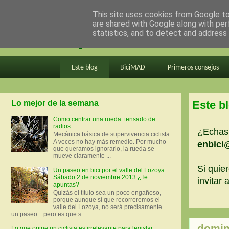
This site uses cookies from Google to 
are shared with Google along with per
en bici por madrid
statistics, and to detect and address
Este blog
BiciMAD
Primeros consejos
Lo mejor de la semana
Este b
Como centrar una rueda: tensado de
radios
¿Echas 
Mecánica básica de supervivencia ciclista
A veces no hay más remedio. Por mucho
enbici
que queramos ignorarlo, la rueda se
mueve claramente ...
Si quier
Un paseo en bici por el valle del Lozoya.
Sábado 2 de noviembre 2013 ¿Te
invitar
apuntas?
Quizás el título sea un poco engañoso,
porque aunque sí que recorreremos el
valle del Lozoya, no será precisamente
un paseo... pero es que s...
domin
Lo que opine un ciclista es irrelevante para legislar