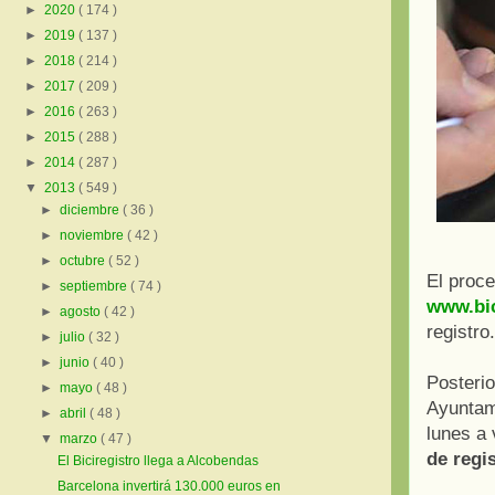
►
2020
( 174 )
►
2019
( 137 )
►
2018
( 214 )
►
2017
( 209 )
►
2016
( 263 )
►
2015
( 288 )
►
2014
( 287 )
▼
2013
( 549 )
►
diciembre
( 36 )
►
noviembre
( 42 )
►
octubre
( 52 )
El proc
►
septiembre
( 74 )
www.bic
►
agosto
( 42 )
registro.
►
julio
( 32 )
►
junio
( 40 )
Posterio
►
mayo
( 48 )
Ayuntam
►
abril
( 48 )
lunes a 
▼
marzo
( 47 )
de regi
El Biciregistro llega a Alcobendas
Barcelona invertirá 130.000 euros en