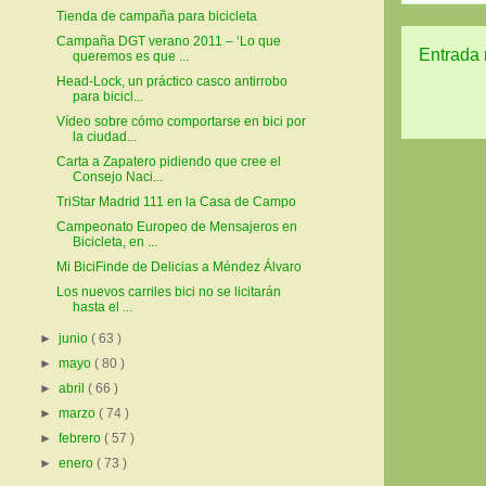
Tienda de campaña para bicicleta
Campaña DGT verano 2011 – ‘Lo que
Entrada 
queremos es que ...
Head-Lock, un práctico casco antirrobo
para bicicl...
Vídeo sobre cómo comportarse en bici por
la ciudad...
Carta a Zapatero pidiendo que cree el
Consejo Naci...
TriStar Madrid 111 en la Casa de Campo
Campeonato Europeo de Mensajeros en
Bicicleta, en ...
Mi BiciFinde de Delicias a Méndez Álvaro
Los nuevos carriles bici no se licitarán
hasta el ...
►
junio
( 63 )
►
mayo
( 80 )
►
abril
( 66 )
►
marzo
( 74 )
►
febrero
( 57 )
►
enero
( 73 )