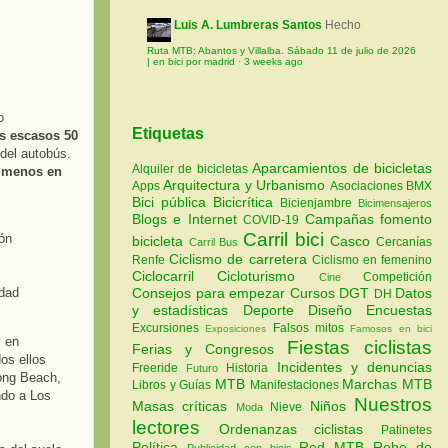
Luis A. Lumbreras Santos
Hecho
Ruta MTB: Abantos y Villalba. Sábado 11 de julio de 2026
| en bici por madrid
·
3 weeks ago
o
Etiquetas
os escasos 50
 del autobús.
Aparcamientos de bicicletas
Alquiler de bicicletas
n menos en
Arquitectura y Urbanismo
Apps
Asociaciones
BMX
Bici pública
Bicicrítica
Bicienjambre
Bicimensajeros
Blogs e Internet
Campañas fomento
COVID-19
Carril bici
ión
bicicleta
Casco
Cercanías
Carril Bus
Ciclismo de carretera
Renfe
Ciclismo en femenino
Ciclocarril
Cicloturismo
Competición
Cine
udad
Consejos para empezar
Cursos
DGT
Datos
DH
y estadísticas
Deporte
Diseño
Encuestas
Excursiones
Falsos mitos
Exposiciones
Famosos en bici
s en
Fiestas ciclistas
Ferias y Congresos
dos ellos
Incidentes y denuncias
Freeride
Historia
Futuro
Long Beach,
MTB
Marchas MTB
Libros y Guías
Manifestaciones
ndo a Los
Nuestros
Masas críticas
Niños
Nieve
Moda
lectores
Ordenanzas ciclistas
Patinetes
Política
Red MTB
Robo de
Publicidad con bicis