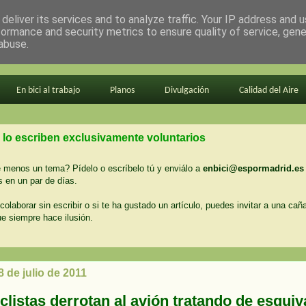
deliver its services and to analyze traffic. Your IP address and 
formance and security metrics to ensure quality of service, gen
abuse.
En bici al trabajo
Planos
Divulgación
Calidad del Aire
 lo escriben exclusivamente voluntarios
menos un tema? Pídelo o escríbelo tú y enviálo a
enbici@espormadrid.es
 en un par de días.
colaborar sin escribir o si te ha gustado un artículo, puedes invitar a una cañ
ue siempre hace ilusión.
8 de julio de 2011
clistas derrotan al avión tratando de esquiv