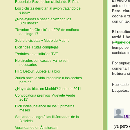
El vuelo 
Reportaje 'Revolución ciclista' de El País
antes de i
Los ciclistas derrotan al avión tratando de
Pero, clar
esquiv...
coche o ta
¿Nos ayudas a pasar la voz con los
con un tax
BiciFindes?
'Revolución Ciclista', en EPS de mañana
El resulta
domingo 17...
tardó 1 ho
Sobre bicicletas y Metro de Madrid
(
@garyrid
tiempo per
Bicifindes: Rutas complejas
cantidad i
'Pedales de asfalto' en TVE
No circules con cascos, ya no son
Por supues
necesarios
comenta T
HTC Detour. Súbete a la bici
hubiera si
Zurich hace la vida imposible a los coches
para ha...
Publicado
¿Hay más bicis en Madrid? Junio de 2011
Etiquetas
Convocatoria premios 'Muévete Verde
2011'
BiciFindes, balance de los 5 primeros
meses
Santander acogerá las III Jornadas de la
Bicicleta...
Veraneando en Ámsterdam