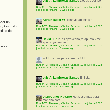
Luis A. Lumbreras Santos
Llegas s tiempo
Ruta MTB: Abantos y Villalba. Sábado 11 de julio de 2026
| en bici por madrid
·
3 weeks ago
Adrian Ruper W
Hola! Me apuntais?
ocar un
es, tan dados
Ruta MTB: Abantos y Villalba. Sábado 11 de julio de 2026
| en bici por madrid
·
3 weeks ago
edios de
David 6D2
Pues aprovecho, te apunto y me
apunto yo también!
Ruta MTB: Abantos y Villalba. Sábado 11 de julio de 2026
| en bici por madrid
·
3 weeks ago
Yoli
Una más para mañana ! 🚵‍♀️
Ruta MTB: Abantos y Villalba. Sábado 11 de julio de 2026
| en bici por madrid
·
3 weeks ago
Luis A. Lumbreras Santos
En lista
Ruta MTB: Abantos y Villalba. Sábado 11 de julio de 2026
| en bici por madrid
·
3 weeks ago
Juan Carlos Navarro
Hola, otro más para
mañana porfi
Ruta MTB: Abantos y Villalba. Sábado 11 de julio de 2026
| en bici por madrid
·
3 weeks ago