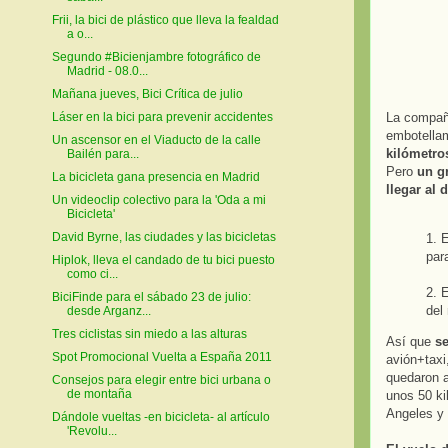
Frii, la bici de plástico que lleva la fealdad
a o...
Segundo #Bicienjambre fotográfico de
Madrid - 08.0...
Mañana jueves, Bici Crítica de julio
La compañí
Láser en la bici para prevenir accidentes
embotella
Un ascensor en el Viaducto de la calle
kilómetro
Bailén para...
Pero
un g
La bicicleta gana presencia en Madrid
llegar al 
Un videoclip colectivo para la 'Oda a mi
Bicicleta'
David Byrne, las ciudades y las bicicletas
1. 
par
Hiplok, lleva el candado de tu bici puesto
como ci...
2. 
BiciFinde para el sábado 23 de julio:
del
desde Arganz...
Tres ciclistas sin miedo a las alturas
Así que
se
Spot Promocional Vuelta a España 2011
avión+taxi
quedaron a
Consejos para elegir entre bici urbana o
de montaña
unos 50 ki
Angeles y 
Dándole vueltas -en bicicleta- al artículo
'Revolu...