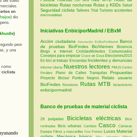
s del suelo
bicicletas
Rutas nocturnas
Rutas y KDDs
Salud
merciales.
Seguridad ciclista
Talleres
Trial
Turismo
accidentes
uertos en
intermodalidad
haijoe
) dio
ppens.
Iniciativas EnbiciporMadrid / EBxM
khustle
)
Acción ciudadana
Banco
Asociación EnBiciPorMadrid
 segundo peor
de pruebas
BiciFindes
BiciViernes
Biciencia
ras, y una
Blogs e Internet
CiclistasMolestos
Comunicados
Consejos para empezar
Elecciones2015
Cruce de Goya
Incidentes y denuncias
En bici al trabajo
Encuestas
Nuestros lectores
o, como
Informe Liberty
PMUS Centro
 ciclista
Propuestas
Plano de Calles Tranquilas
Peráltez
Relato usuario
Proyecto Bicisur
Puntos Negros
Rutas MTB
BiciFindes
Reuniones
biciactivismo
enbicipormadrid
Banco de pruebas de material ciclista
Bicicletas eléctricas
29 pulgadas
Bicis
Casco
Bicis urbanas
reclinadas
Cambios
Cámaras
Luces
Material
Espejos
Filtros y mascarillas
Frenos
Fixie
ciclista
Mecánica básica
Sillas infantiles
Sillines