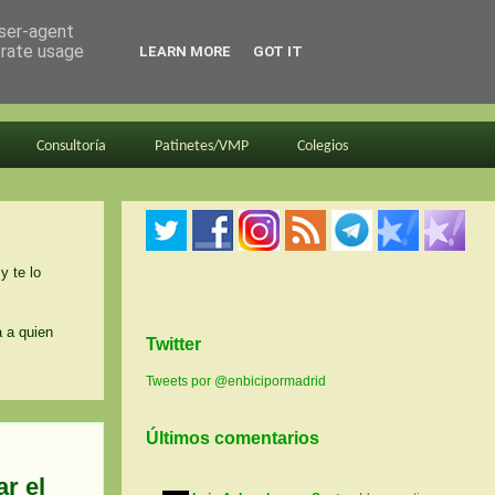
user-agent
erate usage
LEARN MORE
GOT IT
Consultoría
Patinetes/VMP
Colegios
y te lo
a a quien
Twitter
Tweets por @enbicipormadrid
Últimos comentarios
ar el