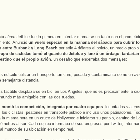
a aérea Jetblue fue la primera en intentar marcarse un tanto con el prometid
miento. Anunció
un vuelo especial en la mañana del sábado para cubrir l
s entre Burbank y Long Beach
por sólo 4 dólares el boleto, un precio propio
rupo de ciclistas tomó el guante de Jetblue y lanzó un órdago: tardaría
destino que el propio avión
, un desafío que encerraba dos mensajes:
Es ridículo utilizar un transporte tan caro, pesado y contaminante como un av
a semejante distancia.
Es factible desplazarse en bici en Los Angeles, que no es precisamente la ci
 mundo más amigable con las dos ruedas.
 montó la competición, integrada por cuatro equipos
: los citados viajero
, los ciclistas, peatones en transporte público e incluso unos patinadores. To
 la misma hora en un cruce de Hollywood e iniciaron su periplo, camino de 
lómetros al sur. Cada equipo informaba de sus progresos por Twitter, informa
al mundo de su ubicación en tiempo real.