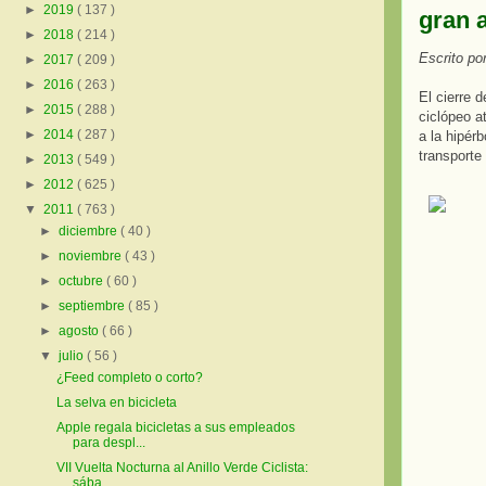
►
2019
( 137 )
gran 
►
2018
( 214 )
Escrito po
►
2017
( 209 )
►
2016
( 263 )
El cierre 
►
2015
( 288 )
ciclópeo a
►
2014
( 287 )
a la hipérb
transporte 
►
2013
( 549 )
►
2012
( 625 )
▼
2011
( 763 )
►
diciembre
( 40 )
►
noviembre
( 43 )
►
octubre
( 60 )
►
septiembre
( 85 )
►
agosto
( 66 )
▼
julio
( 56 )
¿Feed completo o corto?
La selva en bicicleta
Apple regala bicicletas a sus empleados
para despl...
VII Vuelta Nocturna al Anillo Verde Ciclista:
sába...