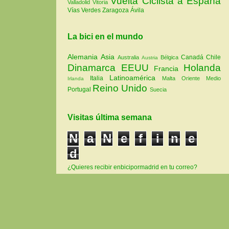
Vuelta Ciclista a España
Valladolid
Vitoria
Vías Verdes
Zaragoza
Ávila
La bici en el mundo
Alemania
Asia
Canadá
Chile
Australia
Bélgica
Austria
Dinamarca
EEUU
Holanda
Francia
Latinoamérica
Italia
Malta
Oriente Medio
Irlanda
Reino Unido
Portugal
Suecia
Visitas última semana
N
a
N
e
f
i
n
e
d
¿Quieres recibir enbicipormadrid en tu correo?