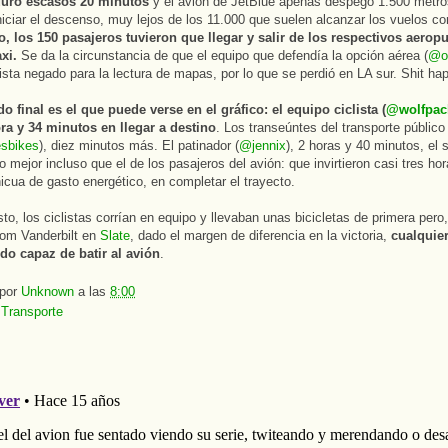
duró escasos 20 minutos
y el avión de JetBlue apenas despegó 1.500 metro
niciar el descenso, muy lejos de los 11.000 que suelen alcanzar los vuelos co
o, los 150 pasajeros tuvieron que llegar y salir de los respectivos aerop
xi.
Se da la circunstancia de que el equipo que defendía la opción aérea (
@o
ista negado para la lectura de mapas, por lo que se perdió en LA sur. Shit ha
do final es el que puede verse en el gráfico: el equipo ciclista (
@wolfpac
ra y 34 minutos en llegar a destino
. Los transeúntes del transporte público
esbikes
), diez minutos más. El patinador (
@jennix
), 2 horas y 40 minutos, el
o mejor incluso que el de los pasajeros del avión: que invirtieron casi tres ho
nicua de gasto energético, en completar el trayecto.
to, los ciclistas corrían en equipo y llevaban unas bicicletas de primera per
om Vanderbilt en
Slate
, dado el margen de diferencia en la victoria,
cualquier
do capaz de batir al avión
.
 por
Unknown
a las
8:00
:
Transporte