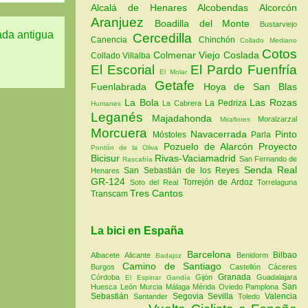
Alcalá de Henares
Alcobendas
Alcorcón
Aranjuez
Boadilla del Monte
Bustarviejo
ada antigua
Cercedilla
Canencia
Chinchón
Collado Mediano
Cotos
Colmenar Viejo
Coslada
Collado Villalba
El Escorial
El Pardo
Fuenfría
El Molar
Getafe
Fuenlabrada
Hoya de San Blas
La Bola
Las Rozas
La Pedriza
La Cabrera
Humanes
Leganés
Majadahonda
Moralzarzal
Miraflores
Morcuera
Navacerrada
Pinto
Móstoles
Parla
Pozuelo de Alarcón
Proyecto
Pontón de la Oliva
Bicisur
Rivas-Vaciamadrid
San Fernando de
Rascafría
Senda Real
San Sebastián de los Reyes
Henares
GR-124
Torrejón de Ardoz
Soto del Real
Torrelaguna
Tres Cantos
Transcam
La bici en España
Barcelona
Bilbao
Albacete
Alicante
Benidorm
Badajoz
Camino de Santiago
Burgos
Castellón
Cáceres
Granada
Córdoba
Gijón
Guadalajara
El Espinar
Gandía
San
Huesca
León
Murcia
Málaga
Mérida
Oviedo
Pamplona
Sebastián
Segovia
Sevilla
Valencia
Santander
Toledo