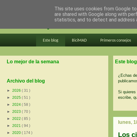
This site uses cookies from Google to 
are shared with Google along with per
en bici por madrid
statistics, and to detect and address 
Este blog
BiciMAD
Primeros consejos
Lo mejor de la semana
Este blog
¿Echas de 
Archivo del blog
publicamos
►
2026
( 31 )
Si quieres 
escribe, q
►
2025
( 51 )
►
2024
( 58 )
►
2023
( 70 )
►
2022
( 85 )
lunes, 1
►
2021
( 94 )
►
2020
( 174 )
Los ci