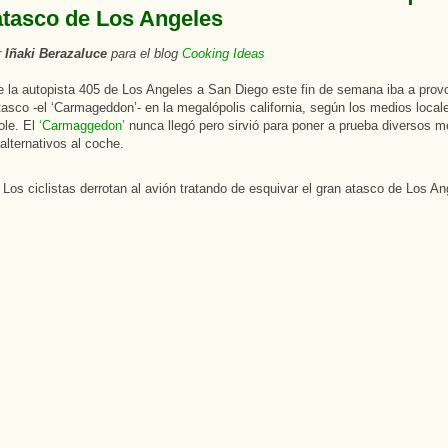
atasco de Los Angeles
r
Iñaki Berazaluce
para el blog
Cooking Ideas
de la autopista 405 de Los Angeles a San Diego este fin de semana iba a prov
tasco -el ‘Carmageddon’- en la megalópolis california, según los medios local
ole. El
‘Carmaggedon’
nunca llegó pero sirvió para poner a prueba diversos m
alternativos al coche.