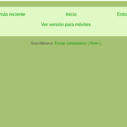
más reciente
Inicio
Entr
Ver versión para móviles
Suscribirse a:
Enviar comentarios ( Atom )