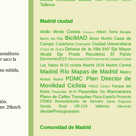
Talleres
Madrid ciudad
Anillo Verde Ciclista
Arturo Soria
Barajas
Aravaca
BiciMAD
Casa de
Bravo Murillo
Barrio del Pilar
Campo
Ciudad Universitaria
Castellana
Chamartín
Dehesa de la Villa
Eje Mayor
EMT
Cruce de Goya
Alcalá
Eje Prado Recoletos
El Pardo
Elecciones2015
Elecciones2019
Fuencarral
Joaquín Costa
Las Tablas
M-10 ciclista
Madrid 2016
Madrid Central
Madrid Río
Mapas de Madrid
Metro
PDMC Plan Director de
Modelo Madrid
Movilidad Ciclista
Parque del
PMUS Centro
Pasarelas río Manzanares
Retiro
Pasarelas M-30
Plano de Calles Tranquilas
Plaza España
Proyecto
STARS
Remodelación de Serrano
Santa Engracia
Senda Real GR-124
Vallecas
Villaverde
decidePresupuestos
Comunidad de Madrid