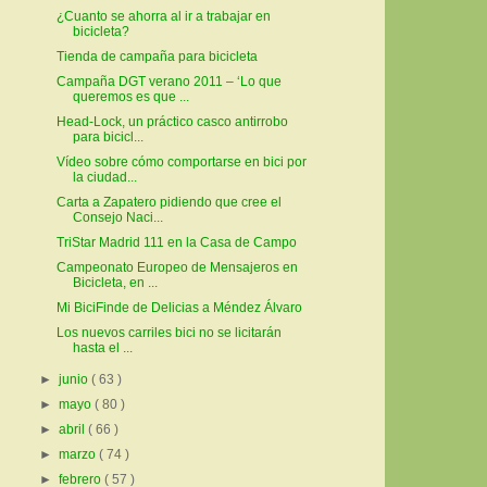
¿Cuanto se ahorra al ir a trabajar en
bicicleta?
Tienda de campaña para bicicleta
Campaña DGT verano 2011 – ‘Lo que
queremos es que ...
Head-Lock, un práctico casco antirrobo
para bicicl...
Vídeo sobre cómo comportarse en bici por
la ciudad...
Carta a Zapatero pidiendo que cree el
Consejo Naci...
TriStar Madrid 111 en la Casa de Campo
Campeonato Europeo de Mensajeros en
Bicicleta, en ...
Mi BiciFinde de Delicias a Méndez Álvaro
Los nuevos carriles bici no se licitarán
hasta el ...
►
junio
( 63 )
►
mayo
( 80 )
►
abril
( 66 )
►
marzo
( 74 )
►
febrero
( 57 )