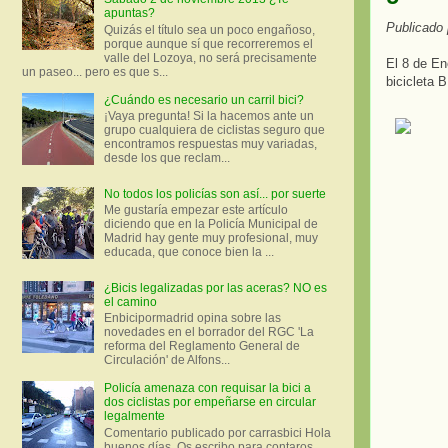
apuntas?
Publicado
Quizás el título sea un poco engañoso,
porque aunque sí que recorreremos el
valle del Lozoya, no será precisamente
El 8 de En
un paseo... pero es que s...
bicicleta 
¿Cuándo es necesario un carril bici?
¡Vaya pregunta! Si la hacemos ante un
grupo cualquiera de ciclistas seguro que
encontramos respuestas muy variadas,
desde los que reclam...
No todos los policías son así... por suerte
Me gustaría empezar este artículo
diciendo que en la Policía Municipal de
Madrid hay gente muy profesional, muy
educada, que conoce bien la ...
¿Bicis legalizadas por las aceras? NO es
el camino
Enbicipormadrid opina sobre las
novedades en el borrador del RGC 'La
reforma del Reglamento General de
Circulación' de Alfons...
Policía amenaza con requisar la bici a
dos ciclistas por empeñarse en circular
legalmente
Comentario publicado por carrasbici Hola
buenos días. Os escribo para contaros