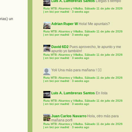
Luis A. Lumbreras Santos
Llegas s tiempo
Ruta MTB: Abantos y Villalba. Sábado 11 de julio de 2026
| en bici por madrid
·
3 weeks ago
rias) un
Adrian Ruper W
Hola! Me apuntais?
Ruta MTB: Abantos y Villalba. Sábado 11 de julio de 2026
| en bici por madrid
·
3 weeks ago
David 6D2
Pues aprovecho, te apunto y me
apunto yo también!
Ruta MTB: Abantos y Villalba. Sábado 11 de julio de 2026
| en bici por madrid
·
3 weeks ago
Yoli
Una más para mañana ! 🚵‍♀️
Ruta MTB: Abantos y Villalba. Sábado 11 de julio de 2026
| en bici por madrid
·
3 weeks ago
Luis A. Lumbreras Santos
En lista
Ruta MTB: Abantos y Villalba. Sábado 11 de julio de 2026
| en bici por madrid
·
3 weeks ago
Juan Carlos Navarro
Hola, otro más para
mañana porfi
Ruta MTB: Abantos y Villalba. Sábado 11 de julio de 2026
| en bici por madrid
·
3 weeks ago