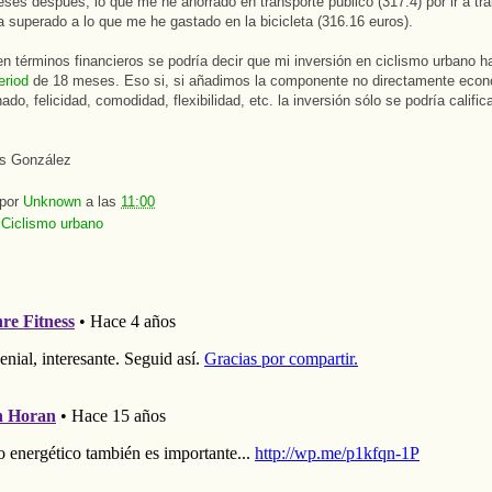
ses después, lo que me he ahorrado en transporte público (317.4) por ir a tra
ha superado a lo que me he gastado en la bicicleta (316.16 euros).
n términos financieros se podría decir que mi inversión en ciclismo urbano h
eriod
de 18 meses. Eso si, si añadimos la componente no directamente econ
do, felicidad, comodidad, flexibilidad, etc. la inversión sólo se podría calific
as González
 por
Unknown
a las
11:00
:
Ciclismo urbano