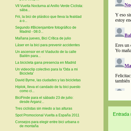
VII Vuelta Nocturna al Anillo Verde Ciclista:
sába...
Frii, la bici de plástico que lleva la fealdad
a o...
Segundo #Bicienjambre fotográfico de
Madrid - 08.0...
Mañana jueves, Bici Crítica de julio
Láser en la bici para prevenir accidentes
Un ascensor en el Viaducto de la calle
Bailén para...
La bicicleta gana presencia en Madrid
Un videoclip colectivo para la 'Oda a mi
Bicicleta'
David Byrne, las ciudades y las bicicletas
Hiplok, lleva el candado de tu bici puesto
como ci...
BiciFinde para el sábado 23 de julio:
desde Arganz...
Tres ciclistas sin miedo a las alturas
Entrada 
Spot Promocional Vuelta a España 2011
Consejos para elegir entre bici urbana o
de montaña