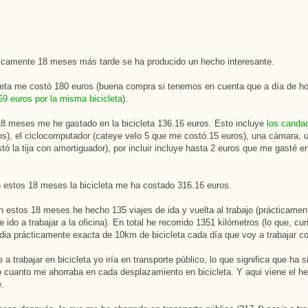
icamente 18 meses más tarde se ha producido un hecho interesante.
leta me costó 180 euros (buena compra si tenemos en cuenta que a día de h
69 euros por la misma bicicleta
).
8 meses me he gastado en la bicicleta 136.16 euros. Esto incluye
los canda
os), el ciclocomputador (cateye velo 5 que me costó 15 euros), una cámara, u
tó la tija con amortiguador), por incluir incluye hasta 2 euros que me gasté e
n estos 18 meses la bicicleta me ha costado 316.16 euros.
 estos 18 meses he hecho 135 viajes de ida y vuelta al trabajo (prácticamen
 ido a trabajar a la oficina). En total he recorrido 1351 kilómetros (lo que, c
ia prácticamente exacta de 10km de bicicleta cada día que voy a trabajar con
 a trabajar en bicicleta yo iría en transporte público, lo que significa que ha s
o cuanto me ahorraba en cada desplazamiento en bicicleta. Y aqui viene el h
e.