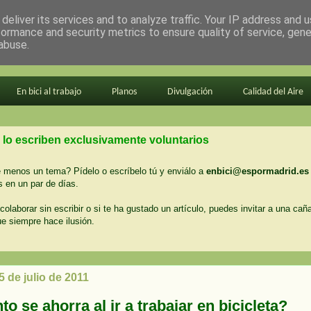
deliver its services and to analyze traffic. Your IP address and 
formance and security metrics to ensure quality of service, gen
abuse.
En bici al trabajo
Planos
Divulgación
Calidad del Aire
 lo escriben exclusivamente voluntarios
menos un tema? Pídelo o escríbelo tú y enviálo a
enbici@espormadrid.es
 en un par de días.
colaborar sin escribir o si te ha gustado un artículo, puedes invitar a una cañ
ue siempre hace ilusión.
5 de julio de 2011
o se ahorra al ir a trabajar en bicicleta?