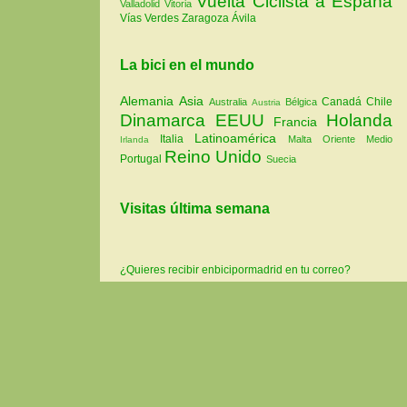
Vuelta Ciclista a España
Valladolid
Vitoria
Vías Verdes
Zaragoza
Ávila
La bici en el mundo
Alemania
Asia
Canadá
Chile
Australia
Bélgica
Austria
Dinamarca
EEUU
Holanda
Francia
Latinoamérica
Italia
Malta
Oriente Medio
Irlanda
Reino Unido
Portugal
Suecia
Visitas última semana
¿Quieres recibir enbicipormadrid en tu correo?