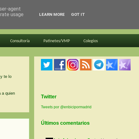
user-agent
erate usage
LEARN MORE
GOT IT
Consultoría
Patinetes/VMP
Colegios
y te lo
a a quien
Twitter
Tweets por @enbicipormadrid
Últimos comentarios