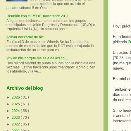
una experiencia que me ocurrió el
pasado sábado 5 de Octu...
Reunión con el PSOE, noviembre 2011
Al igual que hicimos anteriormente con los grupos
municipales de Unión Progreso y Democracia (UPyD) e
Hoy; práct
Izquierda Unida (IU) , la semana pas...
Esta bicic
A favor del carné de bici
pidiendo
2
Escrito el 3 de marzo por Wheels Se ha filtrado a los
medios de comunicación que la DGT está barajando la
instauración de un carné para co...
En estos 1
(70.25 eur
Voy en bici porque me sale de los coj...
(no me gus
Hoy recorrí Madrid de punta a punta con la bicicleta una
vez más. Estuve haciendo unos "mandaos" -como dicen
nuevo.
los abuelos-, y la ve...
En total e
Archivo del blog
También en
días que he
►
2026
( 31 )
da una med
►
2025
( 51 )
Si no fuese
►
2024
( 58 )
ir anotand
►
2023
( 70 )
interesant
►
2022
( 85 )