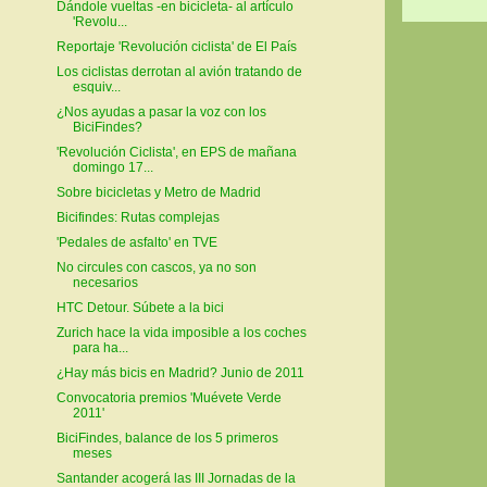
Dándole vueltas -en bicicleta- al artículo
'Revolu...
Reportaje 'Revolución ciclista' de El País
Los ciclistas derrotan al avión tratando de
esquiv...
¿Nos ayudas a pasar la voz con los
BiciFindes?
'Revolución Ciclista', en EPS de mañana
domingo 17...
Sobre bicicletas y Metro de Madrid
Bicifindes: Rutas complejas
'Pedales de asfalto' en TVE
No circules con cascos, ya no son
necesarios
HTC Detour. Súbete a la bici
Zurich hace la vida imposible a los coches
para ha...
¿Hay más bicis en Madrid? Junio de 2011
Convocatoria premios 'Muévete Verde
2011'
BiciFindes, balance de los 5 primeros
meses
Santander acogerá las III Jornadas de la