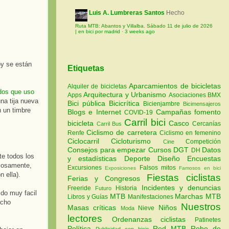
Luis A. Lumbreras Santos
Hecho
Ruta MTB: Abantos y Villalba. Sábado 11 de julio de 2026
| en bici por madrid
·
3 weeks ago
oy se están
Etiquetas
Aparcamientos de bicicletas
Alquiler de bicicletas
dos que uso
Arquitectura y Urbanismo
Apps
Asociaciones
BMX
na tija nueva
Bici pública
Bicicrítica
Bicienjambre
Bicimensajeros
n un timbre
Blogs e Internet
Campañas fomento
COVID-19
Carril bici
bicicleta
Casco
Cercanías
Carril Bus
Ciclismo de carretera
Renfe
Ciclismo en femenino
Ciclocarril
Cicloturismo
Competición
Cine
Consejos para empezar
Cursos
DGT
Datos
DH
te todos los
y estadísticas
Deporte
Diseño
Encuestas
uriosamente,
Excursiones
Falsos mitos
Exposiciones
Famosos en bici
 ella).
Fiestas ciclistas
Ferias y Congresos
Incidentes y denuncias
Freeride
Historia
Futuro
ido muy facil
MTB
Marchas MTB
Libros y Guías
Manifestaciones
echo
Nuestros
Masas críticas
Niños
Nieve
Moda
lectores
Ordenanzas ciclistas
Patinetes
Política
Red MTB
Robo de
Publicidad con bicis