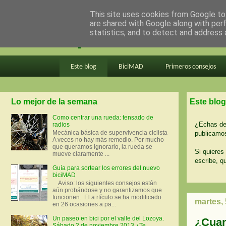
This site uses cookies from Google to 
are shared with Google along with per
en bici por madrid
statistics, and to detect and address 
Este blog
BiciMAD
Primeros consejos
Lo mejor de la semana
Este blog
Como centrar una rueda: tensado de
¿Echas de 
radios
Mecánica básica de supervivencia ciclista
publicamos
A veces no hay más remedio. Por mucho
que queramos ignorarlo, la rueda se
Si quieres 
mueve claramente ...
escribe, q
Guía para sortear los errores del nuevo
biciMAD
Aviso: los siguientes consejos están
aún probándose y no garantizamos que
funcionen. El a rtículo se ha modificado
martes, 
en 26 ocasiones a pa...
Un paseo en bici por el valle del Lozoya.
¿Cuant
Sábado 2 de noviembre 2013 ¿Te