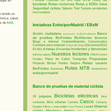
bajar en
bicicletas
Rutas nocturnas
Rutas y KDDs
Salud
Seguridad ciclista
Talleres
Trial
Turismo
accidentes
intermodalidad
a tenido un
ómica; salud,
ar de
AAA
.
Iniciativas EnbiciporMadrid / EBxM
Acción ciudadana
Banco
Asociación EnBiciPorMadrid
de pruebas
BiciFindes
BiciViernes
Biciencia
Blogs e Internet
CiclistasMolestos
Comunicados
Consejos para empezar
Elecciones2015
Cruce de Goya
Incidentes y denuncias
En bici al trabajo
Encuestas
Nuestros lectores
Informe Liberty
PMUS Centro
Propuestas
Plano de Calles Tranquilas
Peráltez
Relato usuario
Proyecto Bicisur
Puntos Negros
Rutas MTB
BiciFindes
Reuniones
biciactivismo
enbicipormadrid
Banco de pruebas de material ciclista
Bicicletas eléctricas
29 pulgadas
Bicis
Casco
Bicis urbanas
reclinadas
Cambios
Cámaras
Luces
Material
Espejos
Filtros y mascarillas
Frenos
Fixie
ciclista
Mecánica básica
Sillas infantiles
Sillines