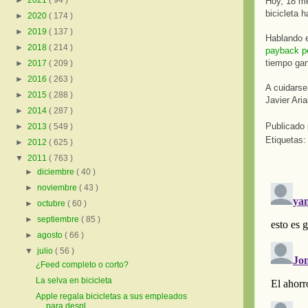
►
2021
( 94 )
Hoy, 18 me
bicicleta 
►
2020
( 174 )
►
2019
( 137 )
Hablando e
►
2018
( 214 )
payback p
tiempo gana
►
2017
( 209 )
►
2016
( 263 )
A cuidarse
►
2015
( 288 )
Javier Ari
►
2014
( 287 )
Publicado
►
2013
( 549 )
Etiquetas
►
2012
( 625 )
▼
2011
( 763 )
►
diciembre
( 40 )
►
noviembre
( 43 )
►
octubre
( 60 )
►
septiembre
( 85 )
►
agosto
( 66 )
▼
julio
( 56 )
¿Feed completo o corto?
La selva en bicicleta
Apple regala bicicletas a sus empleados
para despl...