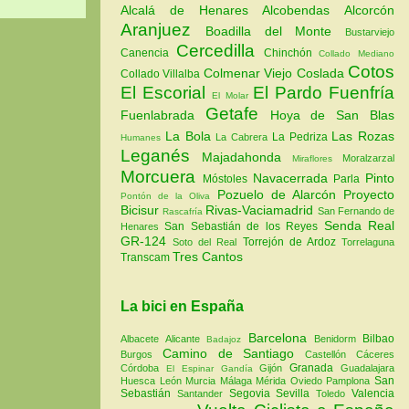
Alcalá de Henares
Alcobendas
Alcorcón
Aranjuez
Boadilla del Monte
Bustarviejo
Cercedilla
Canencia
Chinchón
Collado Mediano
Cotos
Colmenar Viejo
Coslada
Collado Villalba
El Escorial
El Pardo
Fuenfría
El Molar
Getafe
Fuenlabrada
Hoya de San Blas
La Bola
Las Rozas
La Pedriza
La Cabrera
Humanes
Leganés
Majadahonda
Moralzarzal
Miraflores
Morcuera
Navacerrada
Pinto
Móstoles
Parla
Pozuelo de Alarcón
Proyecto
Pontón de la Oliva
Bicisur
Rivas-Vaciamadrid
San Fernando de
Rascafría
Senda Real
San Sebastián de los Reyes
Henares
GR-124
Torrejón de Ardoz
Soto del Real
Torrelaguna
Tres Cantos
Transcam
La bici en España
Barcelona
Bilbao
Albacete
Alicante
Benidorm
Badajoz
Camino de Santiago
Burgos
Castellón
Cáceres
Granada
Córdoba
Gijón
Guadalajara
El Espinar
Gandía
San
Huesca
León
Murcia
Málaga
Mérida
Oviedo
Pamplona
Sebastián
Segovia
Sevilla
Valencia
Santander
Toledo