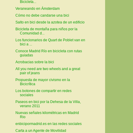
Bicicleta...
Veraneando en Ámsterdam
Cómo no debe candarse una bici
Salto en bici desde la azotea de un edificio
Bicicleta de montaña para niños por la
Comunidad d...
Los funcionarios de Quart de Poblet van en
bici a ...
Conoce Madrid Río en bicicleta con rutas
guiadas
Acrobacias sobre la bici
All you need are two wheels and a great
pair of jeans
Propuesta de mayor civismo en la
Bicicrítica
Los botones de compartir en redes
sociales
Paseos en bici por la Dehesa de la Villa,
verano 2011
Nuevas señales kilométricas en Madrid
Rio
enbicipormadrid.es en las redes sociales
Carta a un Agente de Movilidad