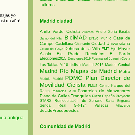
Talleres
Madrid ciudad
Anillo Verde Ciclista
Arturo Soria
Barajas
Aravaca
BiciMAD
Casa de
Bravo Murillo
Barrio del Pilar
Campo
Ciudad Universitaria
Castellana
Chamartín
Dehesa de la Villa
Eje Mayor
EMT
Cruce de Goya
Alcalá
Eje Prado Recoletos
El Pardo
Elecciones2015
Elecciones2019
Fuencarral
Joaquín Costa
Las Tablas
M-10 ciclista
Madrid 2016
Madrid Central
Madrid Río
Mapas de Madrid
Metro
PDMC Plan Director de
Modelo Madrid
Movilidad Ciclista
Parque del
PMUS Centro
Pasarelas río Manzanares
Retiro
Pasarelas M-30
Plano de Calles Tranquilas
Plaza España
Proyecto
STARS
Remodelación de Serrano
Santa Engracia
Senda Real GR-124
Vallecas
Villaverde
decidePresupuestos
ada antigua
Comunidad de Madrid