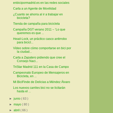
enbicipormadrid.es en las redes sociales
Carta a un Agente de Movilidad
¿Cuanto se ahorra al ir a trabajar en
bicicleta?
Tienda de campaña para bicicleta
Campaña DGT verano 2011 – ‘Lo que
queremos es que ...
Head-Lock, un práctico casco antirrobo
para bicicl...
Vídeo sobre cómo comportarse en bici por
la ciudad...
Carta a Zapatero pidiendo que cree el
Consejo Naci...
TriStar Madrid 111 en la Casa de Campo
Campeonato Europeo de Mensajeros en
Bicicleta, en ...
Mi BiciFinde de Delicias a Méndez Álvaro
Los nuevos carriles bici no se licitarán
hasta el ...
►
junio
( 63 )
►
mayo
( 80 )
►
abril
( 66 )