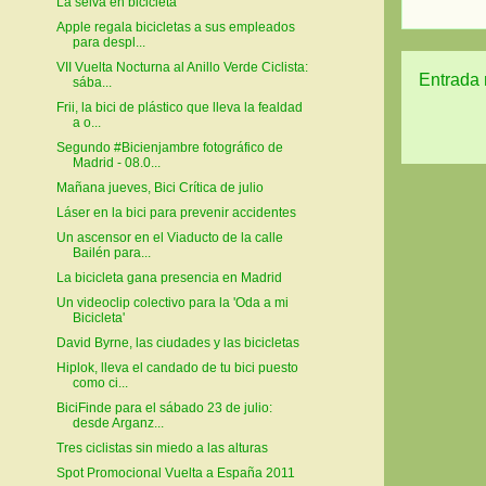
La selva en bicicleta
Apple regala bicicletas a sus empleados
para despl...
VII Vuelta Nocturna al Anillo Verde Ciclista:
Entrada 
sába...
Frii, la bici de plástico que lleva la fealdad
a o...
Segundo #Bicienjambre fotográfico de
Madrid - 08.0...
Mañana jueves, Bici Crítica de julio
Láser en la bici para prevenir accidentes
Un ascensor en el Viaducto de la calle
Bailén para...
La bicicleta gana presencia en Madrid
Un videoclip colectivo para la 'Oda a mi
Bicicleta'
David Byrne, las ciudades y las bicicletas
Hiplok, lleva el candado de tu bici puesto
como ci...
BiciFinde para el sábado 23 de julio:
desde Arganz...
Tres ciclistas sin miedo a las alturas
Spot Promocional Vuelta a España 2011