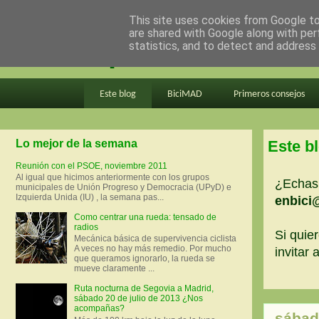
This site uses cookies from Google to 
are shared with Google along with per
en bici por madrid
statistics, and to detect and address
Este blog
BiciMAD
Primeros consejos
Lo mejor de la semana
Este b
Reunión con el PSOE, noviembre 2011
Al igual que hicimos anteriormente con los grupos
¿Echas 
municipales de Unión Progreso y Democracia (UPyD) e
Izquierda Unida (IU) , la semana pas...
enbici
Como centrar una rueda: tensado de
radios
Si quier
Mecánica básica de supervivencia ciclista
A veces no hay más remedio. Por mucho
invitar
que queramos ignorarlo, la rueda se
mueve claramente ...
Ruta nocturna de Segovia a Madrid,
sábado 20 de julio de 2013 ¿Nos
acompañas?
sábado