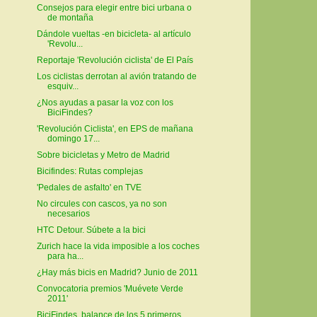
Consejos para elegir entre bici urbana o
de montaña
Dándole vueltas -en bicicleta- al artículo
'Revolu...
Reportaje 'Revolución ciclista' de El País
Los ciclistas derrotan al avión tratando de
esquiv...
¿Nos ayudas a pasar la voz con los
BiciFindes?
'Revolución Ciclista', en EPS de mañana
domingo 17...
Sobre bicicletas y Metro de Madrid
Bicifindes: Rutas complejas
'Pedales de asfalto' en TVE
No circules con cascos, ya no son
necesarios
HTC Detour. Súbete a la bici
Zurich hace la vida imposible a los coches
para ha...
¿Hay más bicis en Madrid? Junio de 2011
Convocatoria premios 'Muévete Verde
2011'
BiciFindes, balance de los 5 primeros