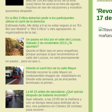
Más de 100 km bajo la luz de la luna
(casi) llena Se acerca el mes de agosto,
muchos se van de vacaciones y nosotros
'Revo
queremos despedir ...
17 de
En la Bici Crítica deberían pedir a los participantes
utilizar el carril de la derecha
Estimado Aalto, Me dirijo a ti al no estar seguro si es “En
Bici por Madrid” o “Bici Crítica” u otra agrupación, la
organizadora de la sal...
Un paseo en bici por el valle del Lozoya.
Sábado 2 de noviembre 2013 ¿Te
apuntas?
Quizás el título sea un poco engañoso,
porque aunque sí que recorreremos el
valle del Lozoya, no será precisamente
un paseo... pero es que s...
Abierto el carril-bici de la calle Mayor
Permite recorrer la calle Mayor en
contrasentido Imagen de madridiario.es
Desde esta semana, ya se encuentra
terminado el primer...
La M-10 antes de ejecutarse ¿Qué opinas
después de haberla recorrido?
Ayer sábado, a las 10:00 de la mañana y
con un tiempo ideal para disfrutar de la
bici, nos juntamos en Cibeles 28 ciclistas
para recorrer ...