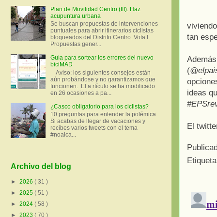
Plan de Movilidad Centro (III): Haz
acupuntura urbana
Se buscan propuestas de intervenciones
viviendo
puntuales para abrir itinerarios ciclistas
tan esp
bloqueados del Distrito Centro. Vota I.
Propuestas gener...
Guía para sortear los errores del nuevo
Además d
biciMAD
(
@elpai
Aviso: los siguientes consejos están
aún probándose y no garantizamos que
opciones
funcionen. El a rtículo se ha modificado
ideas qu
en 26 ocasiones a pa...
#EPSrev
¿Casco obligatorio para los ciclistas?
10 preguntas para entender la polémica
Si acabas de llegar de vacaciones y
El twitt
recibes varios tweets con el tema
#noalca...
Publica
Etiquet
Archivo del blog
►
2026
( 31 )
►
2025
( 51 )
►
2024
( 58 )
►
2023
( 70 )