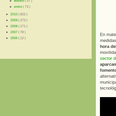
►
febrero
( 57 )
►
enero
( 73 )
►
2010
( 822 )
►
2009
( 273 )
►
2008
( 171 )
►
2007
( 78 )
En mater
►
2006
( 12 )
medidas
hora de
movilid
sector d
aparcam
fomento
alternat
municipa
tecnológ