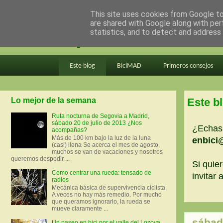
This site uses cookies from Google to 
are shared with Google along with per
en bici por madrid
statistics, and to detect and address
Este blog
BiciMAD
Primeros consejos
Lo mejor de la semana
Este b
Ruta nocturna de Segovia a Madrid,
sábado 20 de julio de 2013 ¿Nos
¿Echas 
acompañas?
Más de 100 km bajo la luz de la luna
enbici
(casi) llena Se acerca el mes de agosto,
muchos se van de vacaciones y nosotros
queremos despedir ...
Si quier
Como centrar una rueda: tensado de
invitar
radios
Mecánica básica de supervivencia ciclista
A veces no hay más remedio. Por mucho
que queramos ignorarlo, la rueda se
mueve claramente ...
sábad
Un paseo en bici por el valle del Lozoya.