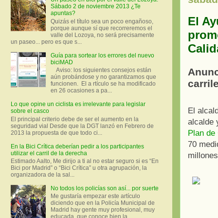
Sábado 2 de noviembre 2013 ¿Te
apuntas?
El Ay
Quizás el título sea un poco engañoso,
porque aunque sí que recorreremos el
promo
valle del Lozoya, no será precisamente
un paseo... pero es que s...
Calid
Guía para sortear los errores del nuevo
biciMAD
Anunci
Aviso: los siguientes consejos están
aún probándose y no garantizamos que
carril
funcionen. El a rtículo se ha modificado
en 26 ocasiones a pa...
Lo que opine un ciclista es irrelevante para legislar
El alcal
sobre el casco
El principal criterio debe de ser el aumento en la
alcalde 
seguridad vial Desde que la DGT lanzó en Febrero de
Plan de 
2013 la propuesta de que todo ci...
70 medid
En la Bici Crítica deberían pedir a los participantes
utilizar el carril de la derecha
millones
Estimado Aalto, Me dirijo a ti al no estar seguro si es “En
Bici por Madrid” o “Bici Crítica” u otra agrupación, la
organizadora de la sal...
No todos los policías son así... por suerte
Me gustaría empezar este artículo
diciendo que en la Policía Municipal de
Madrid hay gente muy profesional, muy
educada, que conoce bien la ...