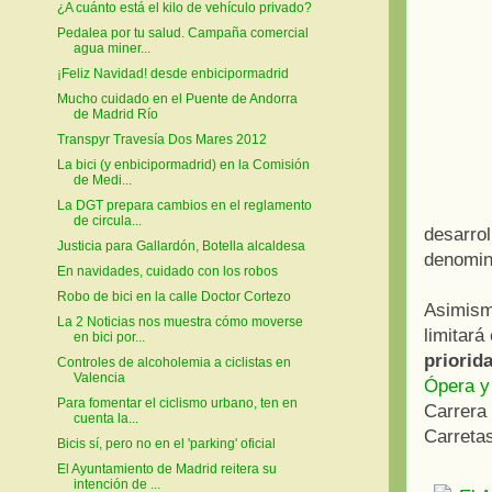
¿A cuánto está el kilo de vehículo privado?
Pedalea por tu salud. Campaña comercial
agua miner...
¡Feliz Navidad! desde enbicipormadrid
Mucho cuidado en el Puente de Andorra
de Madrid Río
Transpyr Travesía Dos Mares 2012
La bici (y enbicipormadrid) en la Comisión
de Medi...
La DGT prepara cambios en el reglamento
de circula...
desarrol
Justicia para Gallardón, Botella alcaldesa
denomi
En navidades, cuidado con los robos
Robo de bici en la calle Doctor Cortezo
Asimis
La 2 Noticias nos muestra cómo moverse
limitará
en bici por...
priorida
Controles de alcoholemia a ciclistas en
Valencia
Ópera y
Para fomentar el ciclismo urbano, ten en
Carrera
cuenta la...
Carreta
Bicis sí, pero no en el 'parking' oficial
El Ayuntamiento de Madrid reitera su
intención de ...