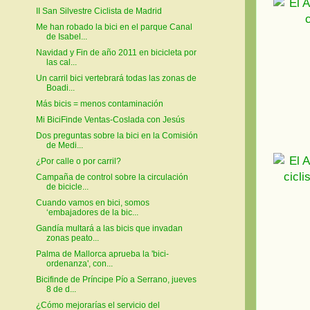
II San Silvestre Ciclista de Madrid
Me han robado la bici en el parque Canal
de Isabel...
Navidad y Fin de año 2011 en bicicleta por
las cal...
Un carril bici vertebrará todas las zonas de
Boadi...
Más bicis = menos contaminación
Mi BiciFinde Ventas-Coslada con Jesús
Dos preguntas sobre la bici en la Comisión
de Medi...
¿Por calle o por carril?
Campaña de control sobre la circulación
de bicicle...
Cuando vamos en bici, somos
‘embajadores de la bic...
Gandía multará a las bicis que invadan
zonas peato...
Palma de Mallorca aprueba la 'bici-
ordenanza', con...
Bicifinde de Príncipe Pío a Serrano, jueves
8 de d...
¿Cómo mejorarías el servicio del