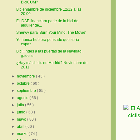
BiciCUM?
Bicienjambre de diciembre 12/12 a las
20:00
El IDAE financiará parte de la bici de
alquiler de...
Sherwy para 'Burn Your Mind: The Movie'
Yo nunca hubiera pensado que sería
capaz
BiciFindes a las puertas de la Navidad...
¡pide si...
¿Hay más bicis en Madrid? Noviembre de
2011
►
noviembre
( 43 )
►
octubre
( 60 )
►
septiembre
( 85 )
►
agosto
( 66 )
►
julio
( 56 )
►
junio
( 63 )
►
mayo
( 80 )
►
abril
( 66 )
►
marzo
( 74 )