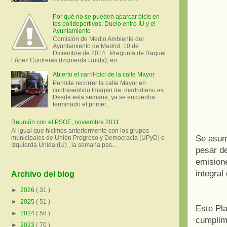
Por qué no se pueden aparcar bicis en
los polideportivos: Duelo entre IU y el
Ayuntamiento
Comisión de Medio Ambiente del
Ayuntamiento de Madrid. 10 de
Diciembre de 2014 Pregunta de Raquel
López Contreras (Izquierda Unida), en...
Abierto el carril-bici de la calle Mayor
Permite recorrer la calle Mayor en
contrasentido Imagen de madridiario.es
Desde esta semana, ya se encuentra
terminado el primer...
Reunión con el PSOE, noviembre 2011
Al igual que hicimos anteriormente con los grupos
Se asume
municipales de Unión Progreso y Democracia (UPyD) e
Izquierda Unida (IU) , la semana pas...
pesar d
emisione
integral
Archivo del blog
►
2026
( 31 )
►
2025
( 51 )
Este Pla
►
2024
( 58 )
cumplimi
►
2023
( 70 )