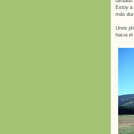
tardado 
Estoy a
más dur
Unos plá
hacia el