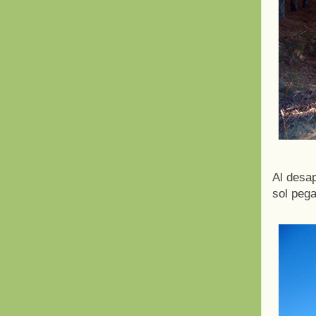
Al desap
sol pega