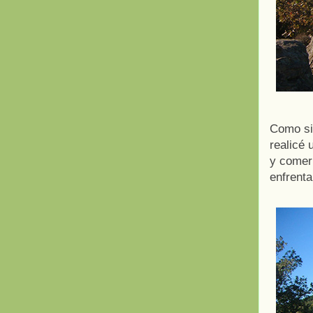
Como si
realicé 
y comer 
enfrenta