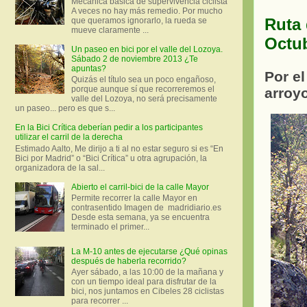
Mecánica básica de supervivencia ciclista
A veces no hay más remedio. Por mucho
Ruta 
que queramos ignorarlo, la rueda se
mueve claramente ...
Octu
Un paseo en bici por el valle del Lozoya.
Sábado 2 de noviembre 2013 ¿Te
apuntas?
Por el
Quizás el título sea un poco engañoso,
porque aunque sí que recorreremos el
arroy
valle del Lozoya, no será precisamente
un paseo... pero es que s...
En la Bici Crítica deberían pedir a los participantes
utilizar el carril de la derecha
Estimado Aalto, Me dirijo a ti al no estar seguro si es “En
Bici por Madrid” o “Bici Crítica” u otra agrupación, la
organizadora de la sal...
Abierto el carril-bici de la calle Mayor
Permite recorrer la calle Mayor en
contrasentido Imagen de madridiario.es
Desde esta semana, ya se encuentra
terminado el primer...
La M-10 antes de ejecutarse ¿Qué opinas
después de haberla recorrido?
Ayer sábado, a las 10:00 de la mañana y
con un tiempo ideal para disfrutar de la
bici, nos juntamos en Cibeles 28 ciclistas
para recorrer ...