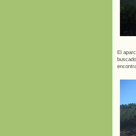
El aparc
buscador
encontra