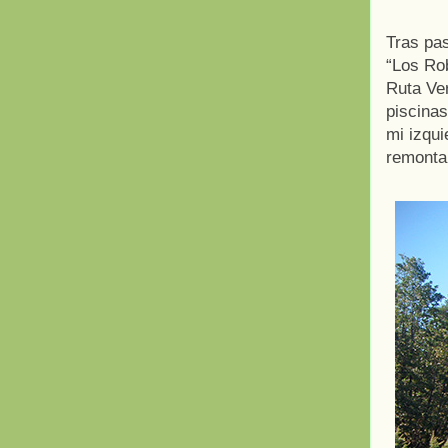
Tras pas
“Los Rob
Ruta Ve
piscinas
mi izqui
remontan