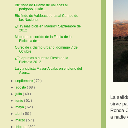
Bicifinde de Puente de Vallecas al
polígono Julián...
Bicifinde de Valdeacederas al Campo de
las Nacione...
¿Hay más bicis en Madrid? Septiembre de
2012
Mapa del recorrido de la Fiesta de la
Bicicleta de...
Curso de ciclismo urbano, domingo 7 de
Octubre
¿Te apuntas a nuestra Fiesta de la
Bicicleta 2012 ...
La vía ciclista Mayor-Alcalá, en el pleno del
Ayun...
►
septiembre
( 72 )
►
agosto
( 68 )
►
julio
( 40 )
La sali
►
junio
( 51 )
sirve pa
►
mayo
( 62 )
Ronda Oe
►
abril
( 50 )
a nadie
►
marzo
( 57 )
►
febrero
( 39 )