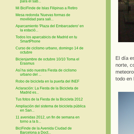
para el sáb...
Mi BiciFinde de Islas Filipinas a Retiro
Mesa redonda 'Nuevas formas de
movilidad para sali...
Aparcamiento 'Plaza del Embarcadero' en
la estació...
Todos los aparcabicis de Madrid en tu
SmartPhone
Curso de ciclismo urbano, domingo 14 de
octubre
El día e
Bicienjambre de octubre 10/10 Toma el
Erasmus
norte, c
Así ha sido nuestra Fiesta de ciclismo
meteorol
urbano del ...
todo en 
Robo de bicicleta en la puerta del INEF
Aclaración: La Fiesta de la Bicicleta de
Madrid es...
Tus fotos de la Fiesta de la Bicicleta 2012
Ampliación del sistema de bicicleta pública
en San...
11 avenidas 2012, un fin de semana en
torno a la b...
BiciFinde de la Avenida Ciudad de
Barcelona a Doct...