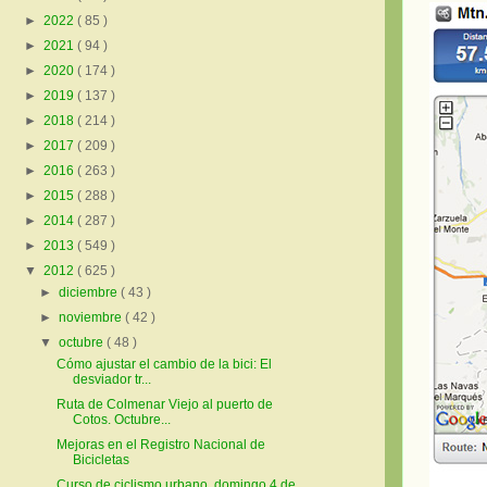
►
2022
( 85 )
►
2021
( 94 )
►
2020
( 174 )
►
2019
( 137 )
►
2018
( 214 )
►
2017
( 209 )
►
2016
( 263 )
►
2015
( 288 )
►
2014
( 287 )
►
2013
( 549 )
▼
2012
( 625 )
►
diciembre
( 43 )
►
noviembre
( 42 )
▼
octubre
( 48 )
Cómo ajustar el cambio de la bici: El
desviador tr...
Ruta de Colmenar Viejo al puerto de
Cotos. Octubre...
Mejoras en el Registro Nacional de
Bicicletas
Curso de ciclismo urbano, domingo 4 de