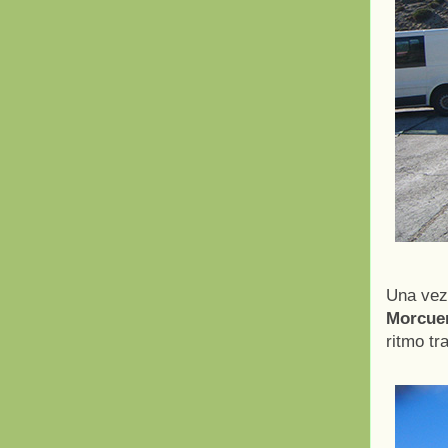
Una vez
Morcue
ritmo tr