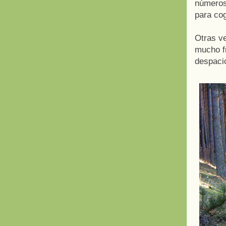
números,
para cog
Otras v
mucho fr
despacio