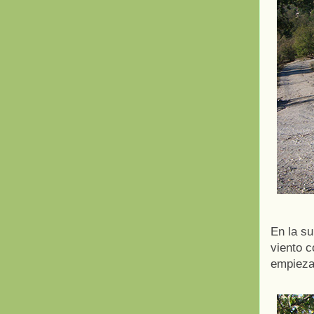
En la su
viento c
empieza 