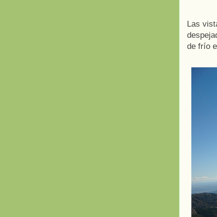
Las vist
despejad
de frío 