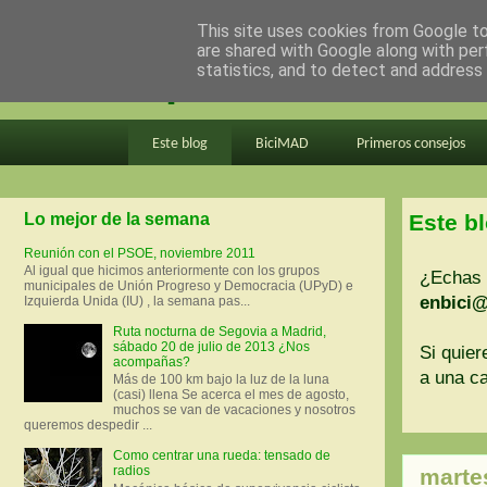
This site uses cookies from Google to 
are shared with Google along with per
en bici por madrid
statistics, and to detect and address
Este blog
BiciMAD
Primeros consejos
Lo mejor de la semana
Este b
Reunión con el PSOE, noviembre 2011
Al igual que hicimos anteriormente con los grupos
¿Echas 
municipales de Unión Progreso y Democracia (UPyD) e
enbici
Izquierda Unida (IU) , la semana pas...
Ruta nocturna de Segovia a Madrid,
sábado 20 de julio de 2013 ¿Nos
Si quier
acompañas?
a una ca
Más de 100 km bajo la luz de la luna
(casi) llena Se acerca el mes de agosto,
muchos se van de vacaciones y nosotros
queremos despedir ...
Como centrar una rueda: tensado de
radios
marte