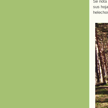
Se nota
sus hoja
helecho