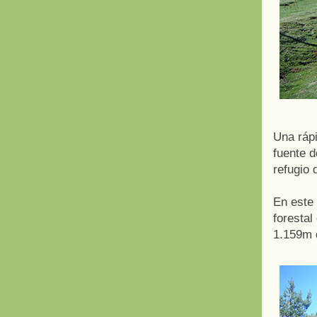
Una rápi
fuente d
refugio 
En este
forestal
1.159m d