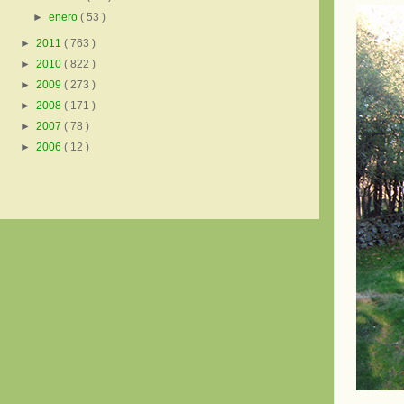
►
enero
( 53 )
►
2011
( 763 )
►
2010
( 822 )
►
2009
( 273 )
►
2008
( 171 )
►
2007
( 78 )
►
2006
( 12 )