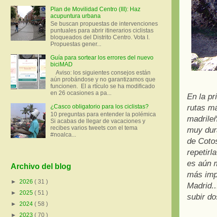
Plan de Movilidad Centro (III): Haz
acupuntura urbana
Se buscan propuestas de intervenciones
puntuales para abrir itinerarios ciclistas
bloqueados del Distrito Centro. Vota I.
Propuestas gener...
Guía para sortear los errores del nuevo
biciMAD
Aviso: los siguientes consejos están
aún probándose y no garantizamos que
funcionen. El a rtículo se ha modificado
en 26 ocasiones a pa...
En la p
¿Casco obligatorio para los ciclistas?
rutas m
10 preguntas para entender la polémica
madrile
Si acabas de llegar de vacaciones y
recibes varios tweets con el tema
muy dura
#noalca...
de Cotos
repetirl
es aún 
Archivo del blog
más imp
►
2026
( 31 )
Madrid.
►
2025
( 51 )
subir do
►
2024
( 58 )
►
2023
( 70 )