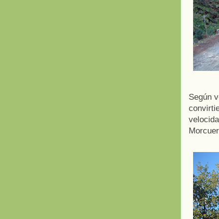
Según vo
convirti
velocida
Morcuer