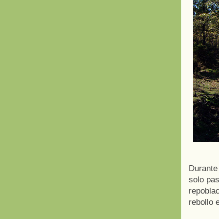
Durante 
solo pas
repoblac
rebollo 