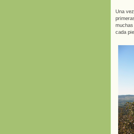
Una vez
primera
muchas 
cada pi