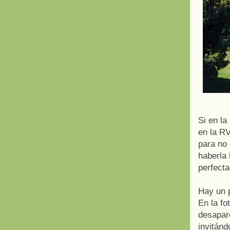
Si en la
en la R
para no 
haberla
perfect
Hay un p
En la fo
desapar
invitánd