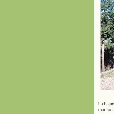
La baja
marcand