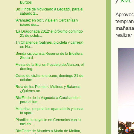
y
.KML
Burgos
BiciFinde de Noviciado a Legazpi, para el
sábado 2...
Aprovec
'Aranjuez en bici', viaje en Cercanías y
tempran
paseo gui...
mañana
'La Dragonada 2012' el próximo domingo
realizar
21 de octub...
Tri Challenge (patines, bicicleta y carrera)
en Na...
Senda cicloturista Reserva de la Biosfera
Sierra d...
Fiesta de la Bici en Pozuelo de Alarcón, el
doming...
Curso de ciclismo urbano, domingo 21 de
octubre
Ruta de los Puentes, Molinos y Batanes
¿Quieres ac...
BiciFinde de la Vaguada a Carabanchel,
para el lun...
Motorista, respeta los aparcabicis y busca
tu apar...
Planifica tu trayecto en Cercanías con tu
bici en ...
BiciFinde de Maudes a María de Molina,