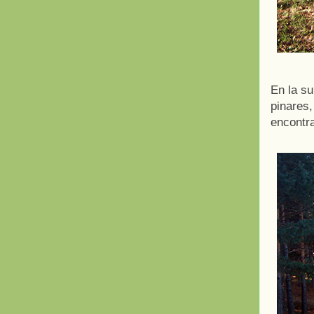
En la s
pinares
encontr