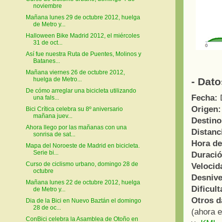
noviembre
Mañana lunes 29 de octubre 2012, huelga
de Metro y...
Halloween Bike Madrid 2012, el miércoles
31 de oct...
Así fue nuestra Ruta de Puentes, Molinos y
Batanes...
Mañana viernes 26 de octubre 2012,
- Dato
huelga de Metro...
De cómo arreglar una bicicleta utilizando
Fecha:
D
una fals...
Origen:
Bici Crítica celebra su 8º aniversario
mañana juev...
Destino
Ahora llego por las mañanas con una
Distanc
sonrisa de sat...
Hora de
Mapa del Noroeste de Madrid en bicicleta.
Serie bi...
Duració
Curso de ciclismo urbano, domingo 28 de
Velocid
octubre
Desnive
Mañana lunes 22 de octubre 2012, huelga
Dificult
de Metro y...
Otros d
Dia de la Bici en Nuevo Baztán el domingo
28 de oc...
(ahora 
ConBici celebra la Asamblea de Otoño en