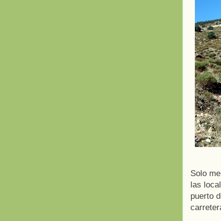
Solo me 
las loca
puerto d
carrete