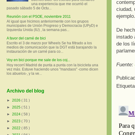
contemp
una experiencia que me ocurrió el
pasado sábado 5 de Octu...
ciudad, 
ejemplo
Reunión con el PSOE, noviembre 2011
Al igual que hicimos anteriormente con los grupos
municipales de Unión Progreso y Democracia (UPyD) e
De hecho
Izquierda Unida (IU) , la semana pas...
instado 
A favor del carné de bici
de los l
Escrito el 3 de marzo por Wheels Se ha filtrado a los
medios de comunicación que la DGT está barajando la
parlamen
instauración de un carné para co...
Voy en bici porque me sale de los coj...
Fuente:
Hoy recorrí Madrid de punta a punta con la bicicleta una
vez más. Estuve haciendo unos "mandaos" -como dicen
los abuelos-, y la ve...
Publica
Etiquet
Archivo del blog
►
2026
( 31 )
►
2025
( 51 )
►
2024
( 58 )
►
2023
( 70 )
►
2022
( 85 )