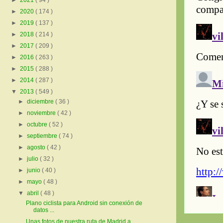
►
2021
( 94 )
►
2020
( 174 )
►
2019
( 137 )
►
2018
( 214 )
►
2017
( 209 )
►
2016
( 263 )
►
2015
( 288 )
►
2014
( 287 )
▼
2013
( 549 )
►
diciembre
( 36 )
►
noviembre
( 42 )
►
octubre
( 52 )
►
septiembre
( 74 )
►
agosto
( 42 )
►
julio
( 32 )
►
junio
( 40 )
►
mayo
( 48 )
▼
abril
( 48 )
Plano ciclista para Android sin conexión de
datos ...
Unas fotos de nuestra ruta de Madrid a