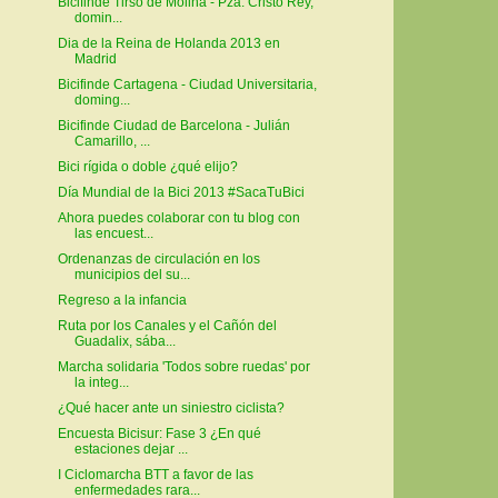
Bicifinde Tirso de Molina - Pza. Cristo Rey,
domin...
Dia de la Reina de Holanda 2013 en
Madrid
Bicifinde Cartagena - Ciudad Universitaria,
doming...
Bicifinde Ciudad de Barcelona - Julián
Camarillo, ...
Bici rígida o doble ¿qué elijo?
Día Mundial de la Bici 2013 #SacaTuBici
Ahora puedes colaborar con tu blog con
las encuest...
Ordenanzas de circulación en los
municipios del su...
Regreso a la infancia
Ruta por los Canales y el Cañón del
Guadalix, sába...
Marcha solidaria 'Todos sobre ruedas' por
la integ...
¿Qué hacer ante un siniestro ciclista?
Encuesta Bicisur: Fase 3 ¿En qué
estaciones dejar ...
I Ciclomarcha BTT a favor de las
enfermedades rara...