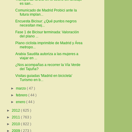
es san...
Comunicado de Madrid Probici ante la
futura implan...
Encuesta Bicisur: ¿Qué puntos negros
necesitan mej...
Fase 1 de Bicisur terminada: Valoración
del plano ...
Plano ciclista imprimible de Madrid y Área
metropo...
Arabia Saudita autoriza a las mujeres a
viajar en ...
¿Nos acompañas a recorrer la Vía Verde
del Tajuña?
Visitas guiadas 'Madrid en bicicleta'
Turismo en b...
►
marzo
( 47 )
►
febrero
( 44 )
►
enero
( 44 )
►
2012
( 625 )
►
2011
( 763 )
►
2010
( 822 )
►
2009
( 273 )