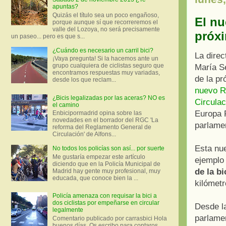
apuntas?
Quizás el título sea un poco engañoso,
El nu
porque aunque sí que recorreremos el
valle del Lozoya, no será precisamente
próxi
un paseo... pero es que s...
¿Cuándo es necesario un carril bici?
La direc
¡Vaya pregunta! Si la hacemos ante un
grupo cualquiera de ciclistas seguro que
María Se
encontramos respuestas muy variadas,
de la p
desde los que reclam...
nuevo R
¿Bicis legalizadas por las aceras? NO es
Circulac
el camino
Europa 
Enbicipormadrid opina sobre las
novedades en el borrador del RGC 'La
parlamen
reforma del Reglamento General de
Circulación' de Alfons...
Esta nu
No todos los policías son así... por suerte
Me gustaría empezar este artículo
ejemplo
diciendo que en la Policía Municipal de
de la bi
Madrid hay gente muy profesional, muy
educada, que conoce bien la ...
kilómetr
Policía amenaza con requisar la bici a
dos ciclistas por empeñarse en circular
Desde la
legalmente
parlame
Comentario publicado por carrasbici Hola
buenos días. Os escribo para contaros