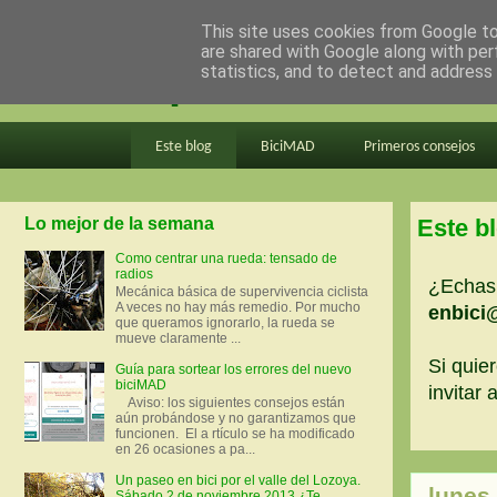
This site uses cookies from Google to 
are shared with Google along with per
en bici por madrid
statistics, and to detect and address
Este blog
BiciMAD
Primeros consejos
Lo mejor de la semana
Este b
Como centrar una rueda: tensado de
radios
¿Echas 
Mecánica básica de supervivencia ciclista
A veces no hay más remedio. Por mucho
enbici
que queramos ignorarlo, la rueda se
mueve claramente ...
Si quier
Guía para sortear los errores del nuevo
biciMAD
invitar
Aviso: los siguientes consejos están
aún probándose y no garantizamos que
funcionen. El a rtículo se ha modificado
en 26 ocasiones a pa...
Un paseo en bici por el valle del Lozoya.
lunes,
Sábado 2 de noviembre 2013 ¿Te