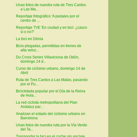
Unas fotos de nuestra ruta de Tres Cantos
a Las Ma...
Reportaje fotográfico 'A pedales por el
centro de ...
Reportaje TVE 'En ciudad y en bici: ¿casco
sí o no?'
La bici en Dénia
Bicis plegadas, permitidas en trenes de
alta veloc...
Du Cross Series Villaviciosa de Odón,
domingo 14 d...
Curso de ciclismo urbano, domingo 14 de
Abril
Ruta de Tres Cantos a Las Matas, pasando
por el Pu...
Bicicletada popular por el Día de la Reina
de Hola...
La red ciclista metropolitana del Plan
Andaluz par...
Analizan el estado del ciclismo urbano en
Barcelona
Unas fotos de nuestra ruta por la Vía Verde
del Ta...
Transportar la bici en el coche sin anclaje