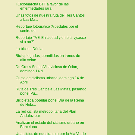
I Ciclomarcha BTT a favor de las
enfermedades rara...
Unas fotos de nuestra ruta de Tres Cantos
a Las Ma...
Reportaje fotográfico 'A pedales por el
centro de ...
Reportaje TVE 'En ciudad y en bici: ¿casco
sí o no?'
La bici en Dénia
Bicis plegadas, permitidas en trenes de
alta veloc...
Du Cross Series Villaviciosa de Odón,
domingo 14 d...
Curso de ciclismo urbano, domingo 14 de
Abril
Ruta de Tres Cantos a Las Matas, pasando
por el Pu...
Bicicletada popular por el Día de la Reina
de Hola...
La red ciclista metropolitana del Plan
Andaluz par...
Analizan el estado del ciclismo urbano en
Barcelona
Unas fotos de nuestra ruta por la Vía Verde