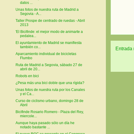
datos ...
Unas fotos de nuestra ruta de Madrid a
Segovia - A...
Taller Prospe de centrado de ruedas - Abril
2013
'El Bicifinde: el mejor modo de animarte a
pedalea...
El ayuntamiento de Madrid se manifiesta
también co...
Entrada 
Aparcamiento individual de bicicletas
Flumbo
Ruta de Madrid a Segovia, sábado 27 de
abril de 20...
Robots en bici
¿Pesa más una bici doble que una rígida?
Unas fotos de nuestra ruta por los Canales
y el Ca...
Curso de ciclismo urbano, domingo 28 de
Abril
Bicifinde Rosario Romero - Plaza del Rey,
miercole...
Aunque haya pasado sólo un día he
notado bastante ...
El nuevo RGC se presenta en el Congreso