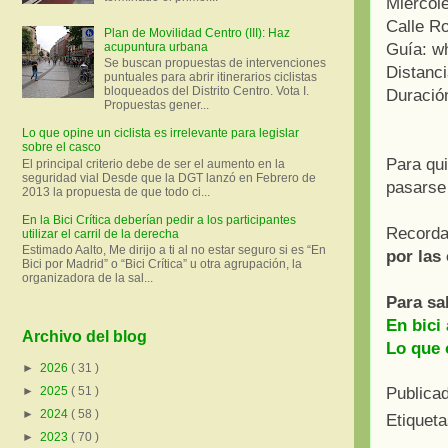
Miércole
Calle R
Plan de Movilidad Centro (III): Haz
acupuntura urbana
Guía: w
Se buscan propuestas de intervenciones
Distanc
puntuales para abrir itinerarios ciclistas
bloqueados del Distrito Centro. Vota I.
Duració
Propuestas gener...
Lo que opine un ciclista es irrelevante para legislar
sobre el casco
Para qui
El principal criterio debe de ser el aumento en la
seguridad vial Desde que la DGT lanzó en Febrero de
pasarse 
2013 la propuesta de que todo ci...
En la Bici Crítica deberían pedir a los participantes
Recorda
utilizar el carril de la derecha
Estimado Aalto, Me dirijo a ti al no estar seguro si es “En
por las 
Bici por Madrid” o “Bici Crítica” u otra agrupación, la
organizadora de la sal...
Para sa
En bici 
Archivo del blog
Lo que 
►
2026
( 31 )
Publica
►
2025
( 51 )
►
2024
( 58 )
Etiquet
►
2023
( 70 )