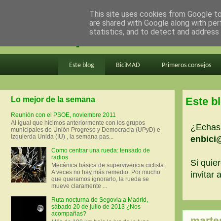
This site uses cookies from Google to 
are shared with Google along with per
en bici por madrid
statistics, and to detect and address
Este blog
BiciMAD
Primeros consejos
Lo mejor de la semana
Este b
Reunión con el PSOE, noviembre 2011
Al igual que hicimos anteriormente con los grupos
¿Echas 
municipales de Unión Progreso y Democracia (UPyD) e
Izquierda Unida (IU) , la semana pas...
enbici
Como centrar una rueda: tensado de
radios
Si quier
Mecánica básica de supervivencia ciclista
A veces no hay más remedio. Por mucho
invitar
que queramos ignorarlo, la rueda se
mueve claramente ...
Ruta nocturna de Segovia a Madrid,
sábado 20 de julio de 2013 ¿Nos
acompañas?
martes