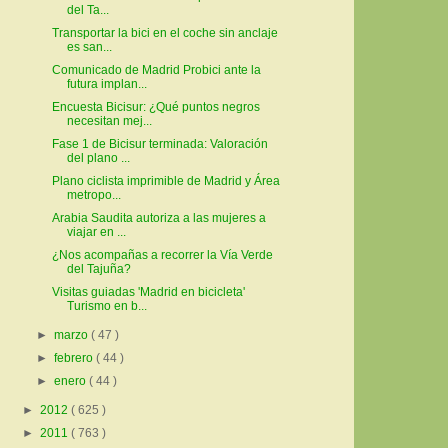
del Ta...
Transportar la bici en el coche sin anclaje
es san...
Comunicado de Madrid Probici ante la
futura implan...
Encuesta Bicisur: ¿Qué puntos negros
necesitan mej...
Fase 1 de Bicisur terminada: Valoración
del plano ...
Plano ciclista imprimible de Madrid y Área
metropo...
Arabia Saudita autoriza a las mujeres a
viajar en ...
¿Nos acompañas a recorrer la Vía Verde
del Tajuña?
Visitas guiadas 'Madrid en bicicleta'
Turismo en b...
►
marzo
( 47 )
►
febrero
( 44 )
►
enero
( 44 )
►
2012
( 625 )
►
2011
( 763 )