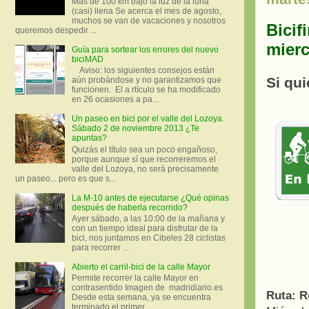
Más de 100 km bajo la luz de la luna
(casi) llena Se acerca el mes de agosto,
muchos se van de vacaciones y nosotros
Bicif
queremos despedir ...
mierc
Guía para sortear los errores del nuevo
biciMAD
Aviso: los siguientes consejos están
Si qui
aún probándose y no garantizamos que
funcionen. El a rtículo se ha modificado
en 26 ocasiones a pa...
Un paseo en bici por el valle del Lozoya.
Sábado 2 de noviembre 2013 ¿Te
apuntas?
Quizás el título sea un poco engañoso,
porque aunque sí que recorreremos el
valle del Lozoya, no será precisamente
un paseo... pero es que s...
La M-10 antes de ejecutarse ¿Qué opinas
después de haberla recorrido?
Ayer sábado, a las 10:00 de la mañana y
con un tiempo ideal para disfrutar de la
bici, nos juntamos en Cibeles 28 ciclistas
para recorrer ...
Abierto el carril-bici de la calle Mayor
Permite recorrer la calle Mayor en
contrasentido Imagen de madridiario.es
Ruta: R
Desde esta semana, ya se encuentra
terminado el primer...