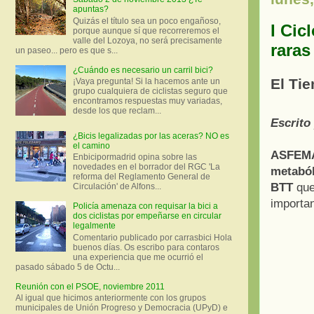
apuntas?
Quizás el título sea un poco engañoso,
I Cic
porque aunque sí que recorreremos el
valle del Lozoya, no será precisamente
raras
un paseo... pero es que s...
¿Cuándo es necesario un carril bici?
El Ti
¡Vaya pregunta! Si la hacemos ante un
grupo cualquiera de ciclistas seguro que
encontramos respuestas muy variadas,
desde los que reclam...
Escrito
¿Bicis legalizadas por las aceras? NO es
el camino
ASFEM
Enbicipormadrid opina sobre las
novedades en el borrador del RGC 'La
metaból
reforma del Reglamento General de
BTT
que
Circulación' de Alfons...
importan
Policía amenaza con requisar la bici a
dos ciclistas por empeñarse en circular
legalmente
Comentario publicado por carrasbici Hola
buenos días. Os escribo para contaros
una experiencia que me ocurrió el
pasado sábado 5 de Octu...
Reunión con el PSOE, noviembre 2011
Al igual que hicimos anteriormente con los grupos
municipales de Unión Progreso y Democracia (UPyD) e