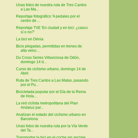
Unas fotos de nuestra ruta de Tres Cantos
a Las Ma...
Reportaje fotográfico 'A pedales por el
centro de ...
Reportaje TVE 'En ciudad y en bici: ¿casco
sí o no?'
La bici en Dénia
Bicis plegadas, permitidas en trenes de
alta veloc...
Du Cross Series Villaviciosa de Odón,
domingo 14 d...
Curso de ciclismo urbano, domingo 14 de
Abril
Ruta de Tres Cantos a Las Matas, pasando
por el Pu...
Bicicletada popular por el Día de la Reina
de Hola...
La red ciclista metropolitana del Plan
Andaluz par...
Analizan el estado del ciclismo urbano en
Barcelona
Unas fotos de nuestra ruta por la Vía Verde
del Ta...
Transportar la bici en el coche sin anclaje