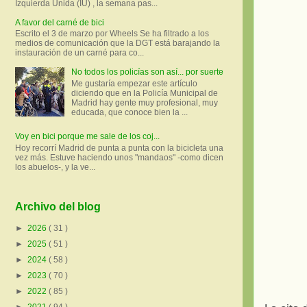
Izquierda Unida (IU) , la semana pas...
A favor del carné de bici
Escrito el 3 de marzo por Wheels Se ha filtrado a los
medios de comunicación que la DGT está barajando la
instauración de un carné para co...
No todos los policías son así... por suerte
Me gustaría empezar este artículo
diciendo que en la Policía Municipal de
Madrid hay gente muy profesional, muy
educada, que conoce bien la ...
Voy en bici porque me sale de los coj...
Hoy recorrí Madrid de punta a punta con la bicicleta una
vez más. Estuve haciendo unos "mandaos" -como dicen
los abuelos-, y la ve...
Archivo del blog
►
2026
( 31 )
►
2025
( 51 )
►
2024
( 58 )
►
2023
( 70 )
►
2022
( 85 )