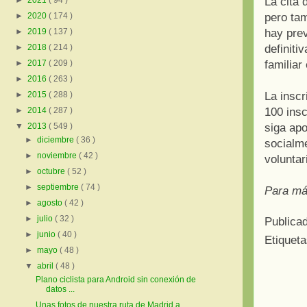
La cita
►
2021
( 94 )
pero ta
►
2020
( 174 )
hay prev
►
2019
( 137 )
definiti
►
2018
( 214 )
familiar
►
2017
( 209 )
►
2016
( 263 )
La inscr
►
2015
( 288 )
100 ins
►
2014
( 287 )
siga ap
▼
2013
( 549 )
►
diciembre
( 36 )
socialme
►
noviembre
( 42 )
voluntar
►
octubre
( 52 )
►
septiembre
( 74 )
Para má
►
agosto
( 42 )
►
julio
( 32 )
Publica
►
junio
( 40 )
Etiquet
►
mayo
( 48 )
▼
abril
( 48 )
Plano ciclista para Android sin conexión de
datos ...
Unas fotos de nuestra ruta de Madrid a