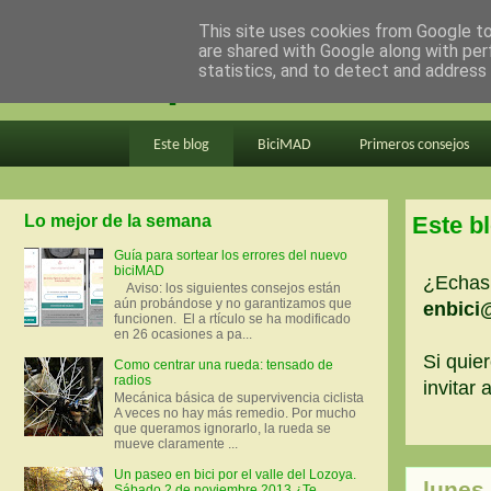
This site uses cookies from Google to 
are shared with Google along with per
en bici por madrid
statistics, and to detect and address
Este blog
BiciMAD
Primeros consejos
Lo mejor de la semana
Este b
Guía para sortear los errores del nuevo
biciMAD
¿Echas 
Aviso: los siguientes consejos están
aún probándose y no garantizamos que
enbici
funcionen. El a rtículo se ha modificado
en 26 ocasiones a pa...
Si quier
Como centrar una rueda: tensado de
radios
invitar
Mecánica básica de supervivencia ciclista
A veces no hay más remedio. Por mucho
que queramos ignorarlo, la rueda se
mueve claramente ...
Un paseo en bici por el valle del Lozoya.
lunes,
Sábado 2 de noviembre 2013 ¿Te