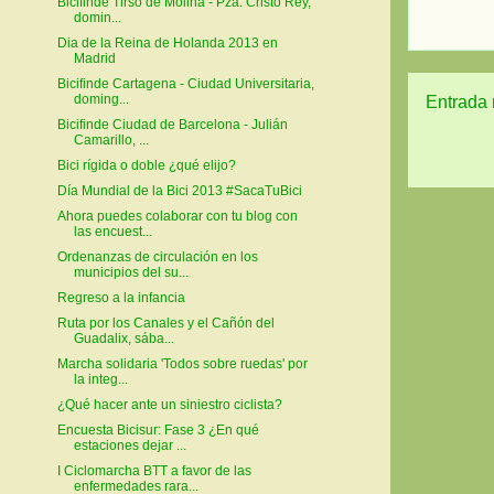
Bicifinde Tirso de Molina - Pza. Cristo Rey,
domin...
Dia de la Reina de Holanda 2013 en
Madrid
Bicifinde Cartagena - Ciudad Universitaria,
doming...
Entrada 
Bicifinde Ciudad de Barcelona - Julián
Camarillo, ...
Bici rígida o doble ¿qué elijo?
Día Mundial de la Bici 2013 #SacaTuBici
Ahora puedes colaborar con tu blog con
las encuest...
Ordenanzas de circulación en los
municipios del su...
Regreso a la infancia
Ruta por los Canales y el Cañón del
Guadalix, sába...
Marcha solidaria 'Todos sobre ruedas' por
la integ...
¿Qué hacer ante un siniestro ciclista?
Encuesta Bicisur: Fase 3 ¿En qué
estaciones dejar ...
I Ciclomarcha BTT a favor de las
enfermedades rara...