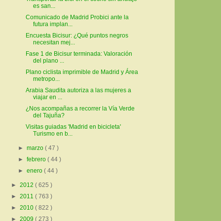
es san...
Comunicado de Madrid Probici ante la
futura implan...
Encuesta Bicisur: ¿Qué puntos negros
necesitan mej...
Fase 1 de Bicisur terminada: Valoración
del plano ...
Plano ciclista imprimible de Madrid y Área
metropo...
Arabia Saudita autoriza a las mujeres a
viajar en ...
¿Nos acompañas a recorrer la Vía Verde
del Tajuña?
Visitas guiadas 'Madrid en bicicleta'
Turismo en b...
►
marzo
( 47 )
►
febrero
( 44 )
►
enero
( 44 )
►
2012
( 625 )
►
2011
( 763 )
►
2010
( 822 )
►
2009
( 273 )