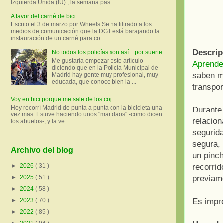
Izquierda Unida (IU) , la semana pas...
A favor del carné de bici
Escrito el 3 de marzo por Wheels Se ha filtrado a los
medios de comunicación que la DGT está barajando la
instauración de un carné para co...
Descrip
No todos los policías son así... por suerte
Me gustaría empezar este artículo
Aprender
diciendo que en la Policía Municipal de
saben mo
Madrid hay gente muy profesional, muy
educada, que conoce bien la ...
transpor
Voy en bici porque me sale de los coj...
Hoy recorrí Madrid de punta a punta con la bicicleta una
Durante 
vez más. Estuve haciendo unos "mandaos" -como dicen
relacion
los abuelos-, y la ve...
segurida
segura, 
Archivo del blog
un pinch
recorrid
►
2026
( 31 )
previam
►
2025
( 51 )
►
2024
( 58 )
Es impre
►
2023
( 70 )
►
2022
( 85 )