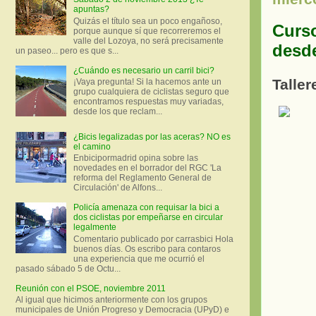
apuntas?
Quizás el título sea un poco engañoso,
Curso
porque aunque sí que recorreremos el
valle del Lozoya, no será precisamente
desd
un paseo... pero es que s...
¿Cuándo es necesario un carril bici?
Talle
¡Vaya pregunta! Si la hacemos ante un
grupo cualquiera de ciclistas seguro que
encontramos respuestas muy variadas,
desde los que reclam...
¿Bicis legalizadas por las aceras? NO es
el camino
Enbicipormadrid opina sobre las
novedades en el borrador del RGC 'La
reforma del Reglamento General de
Circulación' de Alfons...
Policía amenaza con requisar la bici a
dos ciclistas por empeñarse en circular
legalmente
Comentario publicado por carrasbici Hola
buenos días. Os escribo para contaros
una experiencia que me ocurrió el
pasado sábado 5 de Octu...
Reunión con el PSOE, noviembre 2011
Al igual que hicimos anteriormente con los grupos
municipales de Unión Progreso y Democracia (UPyD) e