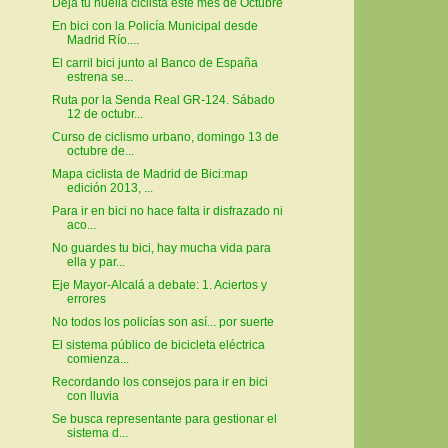
Deja tu huella ciclista este mes de Octubre
En bici con la Policía Municipal desde
Madrid Río....
El carril bici junto al Banco de España
estrena se...
Ruta por la Senda Real GR-124. Sábado
12 de octubr...
Curso de ciclismo urbano, domingo 13 de
octubre de...
Mapa ciclista de Madrid de Bici:map
edición 2013, ...
Para ir en bici no hace falta ir disfrazado ni
aco...
No guardes tu bici, hay mucha vida para
ella y par...
Eje Mayor-Alcalá a debate: 1. Aciertos y
errores
No todos los policías son así... por suerte
El sistema público de bicicleta eléctrica
comienza...
Recordando los consejos para ir en bici
con lluvia
Se busca representante para gestionar el
sistema d...