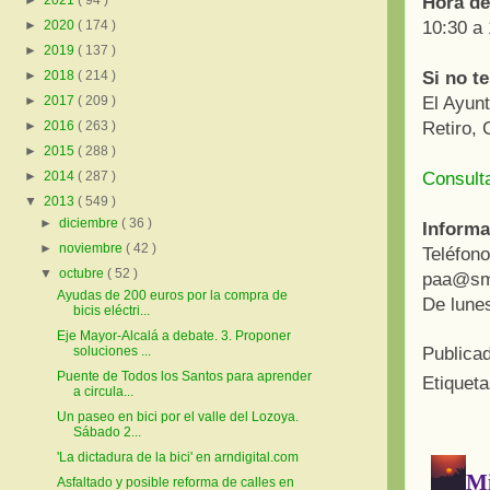
Hora de
►
2021
( 94 )
10:30 a
►
2020
( 174 )
►
2019
( 137 )
Si no te
►
2018
( 214 )
El Ayunt
►
2017
( 209 )
Retiro,
►
2016
( 263 )
►
2015
( 288 )
Consulta
►
2014
( 287 )
▼
2013
( 549 )
►
diciembre
( 36 )
Informa
►
noviembre
( 42 )
Teléfon
▼
octubre
( 52 )
paa@sm
Ayudas de 200 euros por la compra de
De lunes
bicis eléctri...
Eje Mayor-Alcalá a debate. 3. Proponer
Publica
soluciones ...
Puente de Todos los Santos para aprender
Etiquet
a circula...
Un paseo en bici por el valle del Lozoya.
Sábado 2...
'La dictadura de la bici' en arndigital.com
Asfaltado y posible reforma de calles en