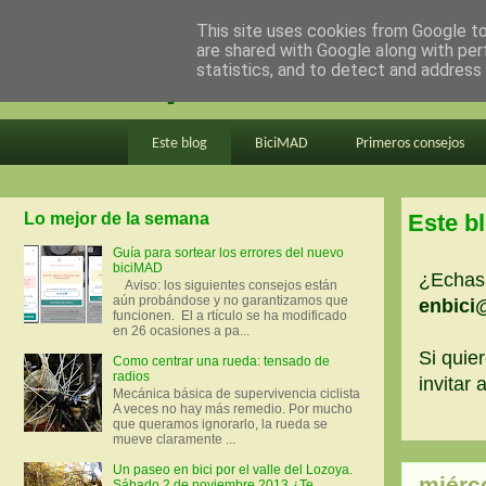
This site uses cookies from Google to 
are shared with Google along with per
en bici por madrid
statistics, and to detect and address
Este blog
BiciMAD
Primeros consejos
Lo mejor de la semana
Este b
Guía para sortear los errores del nuevo
biciMAD
¿Echas 
Aviso: los siguientes consejos están
aún probándose y no garantizamos que
enbici
funcionen. El a rtículo se ha modificado
en 26 ocasiones a pa...
Si quier
Como centrar una rueda: tensado de
radios
invitar
Mecánica básica de supervivencia ciclista
A veces no hay más remedio. Por mucho
que queramos ignorarlo, la rueda se
mueve claramente ...
Un paseo en bici por el valle del Lozoya.
miérc
Sábado 2 de noviembre 2013 ¿Te