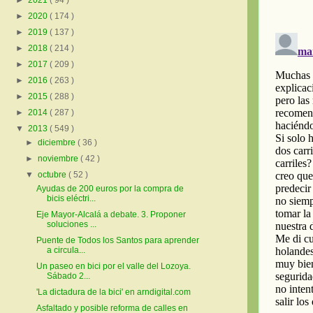
►
2021
( 94 )
►
2020
( 174 )
►
2019
( 137 )
►
2018
( 214 )
►
2017
( 209 )
►
2016
( 263 )
►
2015
( 288 )
►
2014
( 287 )
▼
2013
( 549 )
►
diciembre
( 36 )
►
noviembre
( 42 )
▼
octubre
( 52 )
Ayudas de 200 euros por la compra de
bicis eléctri...
Eje Mayor-Alcalá a debate. 3. Proponer
soluciones ...
Puente de Todos los Santos para aprender
a circula...
Un paseo en bici por el valle del Lozoya.
Sábado 2...
'La dictadura de la bici' en arndigital.com
Asfaltado y posible reforma de calles en