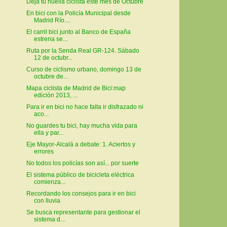
Deja tu huella ciclista este mes de Octubre
En bici con la Policía Municipal desde
Madrid Río....
El carril bici junto al Banco de España
estrena se...
Ruta por la Senda Real GR-124. Sábado
12 de octubr...
Curso de ciclismo urbano, domingo 13 de
octubre de...
Mapa ciclista de Madrid de Bici:map
edición 2013, ...
Para ir en bici no hace falta ir disfrazado ni
aco...
No guardes tu bici, hay mucha vida para
ella y par...
Eje Mayor-Alcalá a debate: 1. Aciertos y
errores
No todos los policías son así... por suerte
El sistema público de bicicleta eléctrica
comienza...
Recordando los consejos para ir en bici
con lluvia
Se busca representante para gestionar el
sistema d...