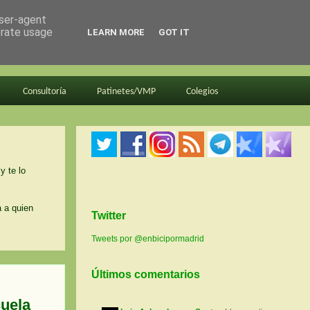
user-agent
erate usage
LEARN MORE
GOT IT
Consultoría
Patinetes/VMP
Colegios
y te lo
a a quien
Twitter
Tweets por @enbicipormadrid
Últimos comentarios
cuela