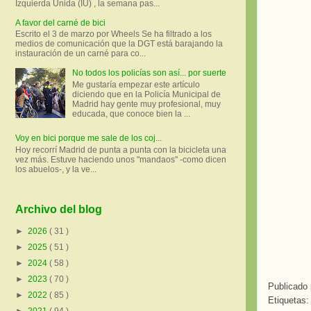
Izquierda Unida (IU) , la semana pas...
A favor del carné de bici
Escrito el 3 de marzo por Wheels Se ha filtrado a los
medios de comunicación que la DGT está barajando la
instauración de un carné para co...
No todos los policías son así... por suerte
Me gustaría empezar este artículo
diciendo que en la Policía Municipal de
Madrid hay gente muy profesional, muy
educada, que conoce bien la ...
Voy en bici porque me sale de los coj...
Hoy recorrí Madrid de punta a punta con la bicicleta una
vez más. Estuve haciendo unos "mandaos" -como dicen
los abuelos-, y la ve...
Archivo del blog
►
2026
( 31 )
►
2025
( 51 )
►
2024
( 58 )
►
2023
( 70 )
Publicado
►
2022
( 85 )
Etiquetas