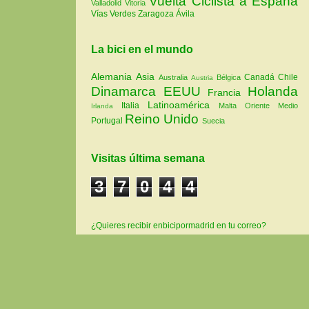
Vuelta Ciclista a España
Valladolid
Vitoria
Vías Verdes
Zaragoza
Ávila
La bici en el mundo
Alemania
Asia
Canadá
Chile
Australia
Bélgica
Austria
Dinamarca
EEUU
Holanda
Francia
Latinoamérica
Italia
Malta
Oriente Medio
Irlanda
Reino Unido
Portugal
Suecia
Visitas última semana
3
7
0
4
4
¿Quieres recibir enbicipormadrid en tu correo?