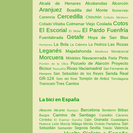
Alcalá de Henares
Alcobendas
Alcorcón
Aranjuez
Boadilla del Monte
Bustarviejo
Cercedilla
Canencia
Chinchón
Collado Mediano
Cotos
Colmenar Viejo
Coslada
Collado Villalba
El Escorial
El Pardo
Fuenfría
El Molar
Getafe
Fuenlabrada
Hoya de San Blas
La Bola
Las Rozas
La Pedriza
La Cabrera
Humanes
Leganés
Majadahonda
Moralzarzal
Miraflores
Morcuera
Navacerrada
Pinto
Móstoles
Parla
Pozuelo de Alarcón
Proyecto
Pontón de la Oliva
Bicisur
Rivas-Vaciamadrid
San Fernando de
Rascafría
Senda Real
San Sebastián de los Reyes
Henares
GR-124
Torrejón de Ardoz
Soto del Real
Torrelaguna
Tres Cantos
Transcam
La bici en España
Barcelona
Bilbao
Albacete
Alicante
Benidorm
Badajoz
Camino de Santiago
Burgos
Castellón
Cáceres
Granada
Córdoba
Gijón
Guadalajara
El Espinar
Gandía
San
Huesca
León
Murcia
Málaga
Mérida
Oviedo
Pamplona
Sebastián
Segovia
Sevilla
Valencia
Santander
Toledo