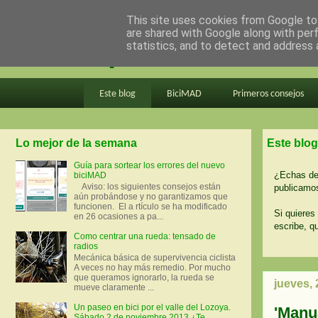
This site uses cookies from Google to 
are shared with Google along with per
en bici por madrid
statistics, and to detect and address 
Este blog
BiciMAD
Primeros consejos
Lo mejor de la semana
Este blog
Guía para sortear los errores del nuevo
¿Echas de 
biciMAD
Aviso: los siguientes consejos están
publicamos
aún probándose y no garantizamos que
funcionen. El a rtículo se ha modificado
Si quieres 
en 26 ocasiones a pa...
escribe, q
Como centrar una rueda: tensado de
radios
Mecánica básica de supervivencia ciclista
A veces no hay más remedio. Por mucho
que queramos ignorarlo, la rueda se
jueves,
mueve claramente ...
Un paseo en bici por el valle del Lozoya.
'Manua
Sábado 2 de noviembre 2013 ¿Te