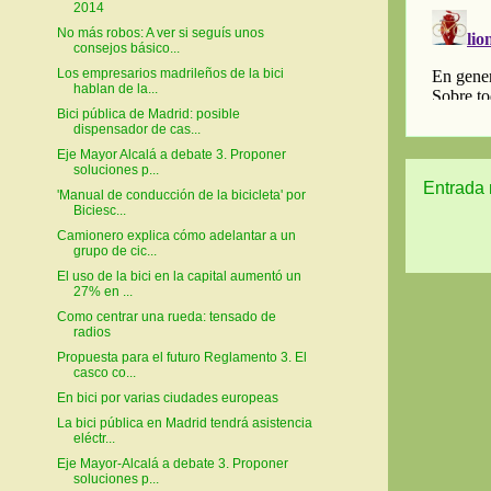
2014
No más robos: A ver si seguís unos
consejos básico...
Los empresarios madrileños de la bici
hablan de la...
Bici pública de Madrid: posible
dispensador de cas...
Eje Mayor Alcalá a debate 3. Proponer
soluciones p...
Entrada 
'Manual de conducción de la bicicleta' por
Biciesc...
Camionero explica cómo adelantar a un
grupo de cic...
El uso de la bici en la capital aumentó un
27% en ...
Como centrar una rueda: tensado de
radios
Propuesta para el futuro Reglamento 3. El
casco co...
En bici por varias ciudades europeas
La bici pública en Madrid tendrá asistencia
eléctr...
Eje Mayor-Alcalá a debate 3. Proponer
soluciones p...