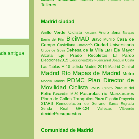
Talleres
Madrid ciudad
Anillo Verde Ciclista
Arturo Soria
Barajas
Aravaca
BiciMAD
Casa de
Bravo Murillo
Barrio del Pilar
Campo
Ciudad Universitaria
Castellana
Chamartín
Dehesa de la Villa
Eje Mayor
EMT
Cruce de Goya
ada antigua
Alcalá
Eje Prado Recoletos
El Pardo
Elecciones2015
Elecciones2019
Fuencarral
Joaquín Costa
Las Tablas
M-10 ciclista
Madrid 2016
Madrid Central
Madrid Río
Mapas de Madrid
Metro
PDMC Plan Director de
Modelo Madrid
Movilidad Ciclista
Parque del
PMUS Centro
Pasarelas río Manzanares
Retiro
Pasarelas M-30
Plano de Calles Tranquilas
Plaza España
Proyecto
STARS
Remodelación de Serrano
Santa Engracia
Senda Real GR-124
Vallecas
Villaverde
decidePresupuestos
Comunidad de Madrid