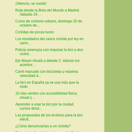
¡Silencio, se rueda!
Ruta desde la Bola del Mundo a Madrid.
Sábado 19 ...
Curso de ciclismo urbano, domingo 20 de
octubre de...
Ciclistas de pocas luces
Los resultados del casco ciclista por ley en
carre...
Policía amenaza con requisar la bici a dos
ciclist...
Eje Mayor-Alcalá a debate 2. Valorar los
aciertos ...
Carril marcado con bicicletas y máxima
velocidad d...
La bici en España ya se usa más que la
moto
10 vías verdes con accesibilidad física,
visual y ...
Aprender a usar la bici por la ciudad,
cursos desd...
Las propuestas de los lectores para la bici
eléctr...
¿Cómo denunciarías a un ciclista?