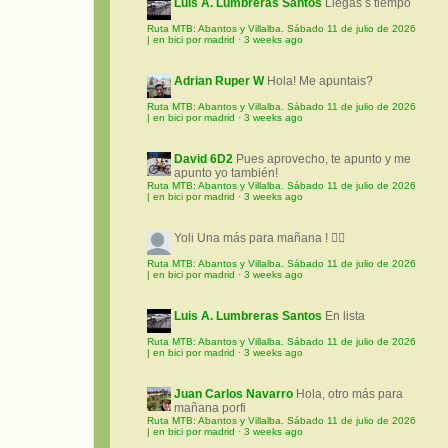
Luis A. Lumbreras Santos
Llegas s tiempo
Ruta MTB: Abantos y Villalba. Sábado 11 de julio de 2026
| en bici por madrid
·
3 weeks ago
Adrian Ruper W
Hola! Me apuntais?
Ruta MTB: Abantos y Villalba. Sábado 11 de julio de 2026
| en bici por madrid
·
3 weeks ago
David 6D2
Pues aprovecho, te apunto y me
apunto yo también!
Ruta MTB: Abantos y Villalba. Sábado 11 de julio de 2026
| en bici por madrid
·
3 weeks ago
Yoli
Una más para mañana ! 🚵‍♀️
Ruta MTB: Abantos y Villalba. Sábado 11 de julio de 2026
| en bici por madrid
·
3 weeks ago
Luis A. Lumbreras Santos
En lista
Ruta MTB: Abantos y Villalba. Sábado 11 de julio de 2026
| en bici por madrid
·
3 weeks ago
Juan Carlos Navarro
Hola, otro más para
mañana porfi
Ruta MTB: Abantos y Villalba. Sábado 11 de julio de 2026
| en bici por madrid
·
3 weeks ago