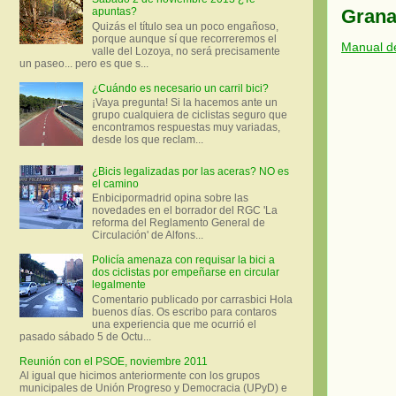
Gran
apuntas?
Quizás el título sea un poco engañoso,
porque aunque sí que recorreremos el
Manual de
valle del Lozoya, no será precisamente
un paseo... pero es que s...
¿Cuándo es necesario un carril bici?
¡Vaya pregunta! Si la hacemos ante un
grupo cualquiera de ciclistas seguro que
encontramos respuestas muy variadas,
desde los que reclam...
¿Bicis legalizadas por las aceras? NO es
el camino
Enbicipormadrid opina sobre las
novedades en el borrador del RGC 'La
reforma del Reglamento General de
Circulación' de Alfons...
Policía amenaza con requisar la bici a
dos ciclistas por empeñarse en circular
legalmente
Comentario publicado por carrasbici Hola
buenos días. Os escribo para contaros
una experiencia que me ocurrió el
pasado sábado 5 de Octu...
Reunión con el PSOE, noviembre 2011
Al igual que hicimos anteriormente con los grupos
municipales de Unión Progreso y Democracia (UPyD) e