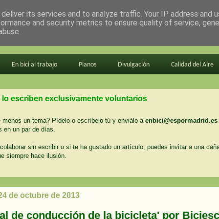
deliver its services and to analyze traffic. Your IP address and 
formance and security metrics to ensure quality of service, gen
abuse.
En bici al trabajo
Planos
Divulgación
Calidad del Aire
 lo escriben exclusivamente voluntarios
menos un tema? Pídelo o escríbelo tú y enviálo a
enbici@espormadrid.es
 en un par de días.
colaborar sin escribir o si te ha gustado un artículo, puedes invitar a una cañ
ue siempre hace ilusión.
 24 de octubre de 2013
l de conducción de la bicicleta' por Bicies