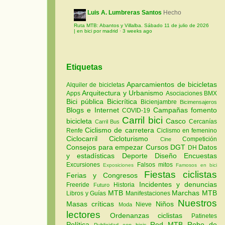
Luis A. Lumbreras Santos
Hecho
Ruta MTB: Abantos y Villalba. Sábado 11 de julio de 2026
| en bici por madrid
·
3 weeks ago
Etiquetas
Aparcamientos de bicicletas
Alquiler de bicicletas
Arquitectura y Urbanismo
Apps
Asociaciones
BMX
Bici pública
Bicicrítica
Bicienjambre
Bicimensajeros
Blogs e Internet
Campañas fomento
COVID-19
Carril bici
bicicleta
Casco
Cercanías
Carril Bus
Ciclismo de carretera
Renfe
Ciclismo en femenino
Ciclocarril
Cicloturismo
Competición
Cine
Consejos para empezar
Cursos
DGT
Datos
DH
y estadísticas
Deporte
Diseño
Encuestas
Excursiones
Falsos mitos
Exposiciones
Famosos en bici
Fiestas ciclistas
Ferias y Congresos
Incidentes y denuncias
Freeride
Historia
Futuro
MTB
Marchas MTB
Libros y Guías
Manifestaciones
Nuestros
Masas críticas
Niños
Nieve
Moda
lectores
Ordenanzas ciclistas
Patinetes
Política
Red MTB
Robo de
Publicidad con bicis