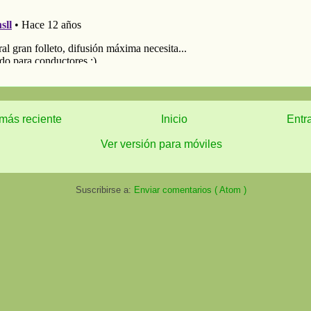
más reciente
Inicio
Entr
Ver versión para móviles
Suscribirse a:
Enviar comentarios ( Atom )