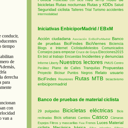
bicicletas
Rutas nocturnas
Rutas y KDDs
Salud
Seguridad ciclista
Talleres
Trial
Turismo
accidentes
intermodalidad
Iniciativas EnbiciporMadrid / EBxM
Acción ciudadana
Banco
Asociación EnBiciPorMadrid
de pruebas
BiciFindes
BiciViernes
Biciencia
Blogs e Internet
CiclistasMolestos
Comunicados
Consejos para empezar
Elecciones2015
Cruce de Goya
Incidentes y denuncias
En bici al trabajo
Encuestas
Nuestros lectores
Informe Liberty
PMUS Centro
Propuestas
Plano de Calles Tranquilas
Peráltez
Relato usuario
Proyecto Bicisur
Puntos Negros
Rutas MTB
BiciFindes
Reuniones
biciactivismo
enbicipormadrid
Banco de pruebas de material ciclista
Bicicletas eléctricas
29 pulgadas
Bicis
Casco
Bicis urbanas
reclinadas
Cambios
Cámaras
Luces
Material
Espejos
Filtros y mascarillas
Frenos
Fixie
ciclista
Mecánica básica
Sillas infantiles
Sillines