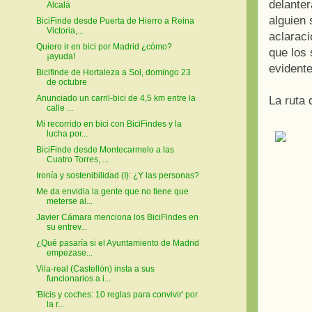
delante
Alcalá
alguien
BiciFinde desde Puerta de Hierro a Reina
Victoria,...
aclaraci
Quiero ir en bici por Madrid ¿cómo?
que los
¡ayuda!
evidente
Bicifinde de Hortaleza a Sol, domingo 23
de octubre
Anunciado un carril-bici de 4,5 km entre la
La ruta 
calle ...
Mi recorrido en bici con BiciFindes y la
lucha por...
BiciFinde desde Montecarmelo a las
Cuatro Torres, ...
Ironía y sostenibilidad (I): ¿Y las personas?
Me da envidia la gente que no tiene que
meterse al...
Javier Cámara menciona los BiciFindes en
su entrev...
¿Qué pasaría si el Ayuntamiento de Madrid
empezase...
Vila-real (Castellón) insta a sus
funcionarios a i...
'Bicis y coches: 10 reglas para convivir' por
la r...