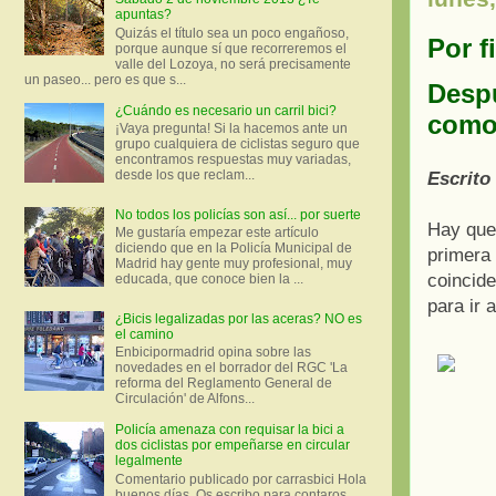
apuntas?
Quizás el título sea un poco engañoso,
Por f
porque aunque sí que recorreremos el
valle del Lozoya, no será precisamente
un paseo... pero es que s...
Despu
¿Cuándo es necesario un carril bici?
como
¡Vaya pregunta! Si la hacemos ante un
grupo cualquiera de ciclistas seguro que
encontramos respuestas muy variadas,
desde los que reclam...
Escrito
No todos los policías son así... por suerte
Hay que
Me gustaría empezar este artículo
diciendo que en la Policía Municipal de
primera 
Madrid hay gente muy profesional, muy
coincide
educada, que conoce bien la ...
para ir a
¿Bicis legalizadas por las aceras? NO es
el camino
Enbicipormadrid opina sobre las
novedades en el borrador del RGC 'La
reforma del Reglamento General de
Circulación' de Alfons...
Policía amenaza con requisar la bici a
dos ciclistas por empeñarse en circular
legalmente
Comentario publicado por carrasbici Hola
buenos días. Os escribo para contaros