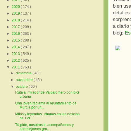
►
2021
( 94 )
bien usa
►
2020
( 174 )
detalles
►
2019
( 137 )
sorpren
►
2018
( 214 )
a diario
►
2017
( 209 )
blog:
Es
►
2016
( 263 )
►
2015
( 288 )
►
2014
( 287 )
►
2013
( 549 )
►
2012
( 625 )
▼
2011
( 763 )
►
diciembre
( 40 )
►
noviembre
( 43 )
▼
octubre
( 60 )
Ruta al mirador de Valpalomero con bici
urbana
Una joven reclama al Ayuntamiento de
Murcia por un...
Mitos y leyendas urbanas en las noticias
de TVE
Tú pide, nosotros te acompañamos y
aconsejamos gra...