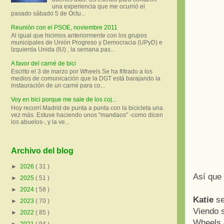
una experiencia que me ocurrió el
pasado sábado 5 de Octu...
Reunión con el PSOE, noviembre 2011
Al igual que hicimos anteriormente con los grupos
municipales de Unión Progreso y Democracia (UPyD) e
Izquierda Unida (IU) , la semana pas...
A favor del carné de bici
Escrito el 3 de marzo por Wheels Se ha filtrado a los
medios de comunicación que la DGT está barajando la
instauración de un carné para co...
Voy en bici porque me sale de los coj...
Hoy recorrí Madrid de punta a punta con la bicicleta una
vez más. Estuve haciendo unos "mandaos" -como dicen
los abuelos-, y la ve...
Archivo del blog
►
2026
( 31 )
Así que
►
2025
( 51 )
►
2024
( 58 )
Katie
se
►
2023
( 70 )
Viendo s
►
2022
( 85 )
Wheels 