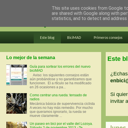
This site uses cookies from Google to 
are shared with Google along with per
en bici por madrid
statistics, and to detect and address
Este blog
BiciMAD
Primeros consejos
Lo mejor de la semana
Este b
Guía para sortear los errores del nuevo
biciMAD
¿Echas 
Aviso: los siguientes consejos están
aún probándose y no garantizamos que
enbici
funcionen. El a rtículo se ha modificado
en 26 ocasiones a pa...
Si quier
Como centrar una rueda: tensado de
radios
invitar
Mecánica básica de supervivencia ciclista
A veces no hay más remedio. Por mucho
que queramos ignorarlo, la rueda se
mueve claramente ...
Un paseo en bici por el valle del Lozoya.
lunes
Sábado 2 de noviembre 2013 ¿Te