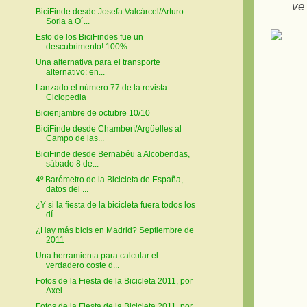
ve
BiciFinde desde Josefa Valcárcel/Arturo
Soria a O´...
Esto de los BiciFindes fue un
descubrimento! 100% ...
Una alternativa para el transporte
alternativo: en...
Lanzado el número 77 de la revista
Ciclopedia
Bicienjambre de octubre 10/10
BiciFinde desde Chamberí/Argüelles al
Campo de las...
BiciFinde desde Bernabéu a Alcobendas,
sábado 8 de...
4º Barómetro de la Bicicleta de España,
datos del ...
¿Y si la fiesta de la bicicleta fuera todos los
dí...
¿Hay más bicis en Madrid? Septiembre de
2011
Una herramienta para calcular el
verdadero coste d...
Fotos de la Fiesta de la Bicicleta 2011, por
Axel
Fotos de la Fiesta de la Bicicleta 2011, por