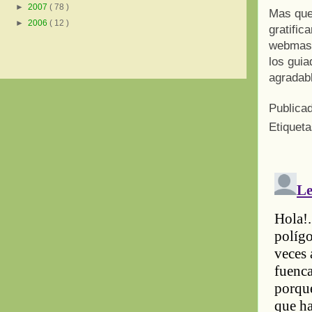
►
2007
( 78 )
Mas que 
►
2006
( 12 )
gratific
webmaste
los guia
agradab
Publica
Etiquet