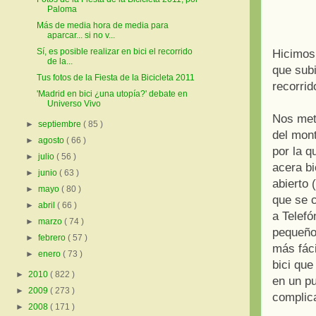
Paloma
Más de media hora de media para
aparcar... si no v...
Sí, es posible realizar en bici el recorrido
Hicimos 
de la...
que subi
Tus fotos de la Fiesta de la Bicicleta 2011
recorrid
'Madrid en bici ¿una utopía?' debate en
Universo Vivo
Nos met
►
septiembre
( 85 )
del mont
►
agosto
( 66 )
por la 
►
julio
( 56 )
acera bi
►
junio
( 63 )
abierto 
►
mayo
( 80 )
que se c
►
abril
( 66 )
a Telefó
►
marzo
( 74 )
pequeño
►
febrero
( 57 )
más fác
►
enero
( 73 )
bici que
►
2010
( 822 )
en un p
►
2009
( 273 )
complica
►
2008
( 171 )