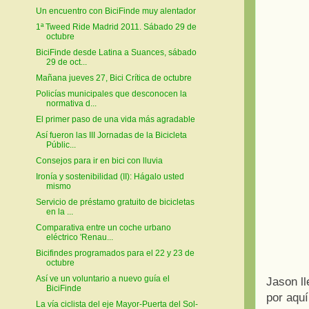
Un encuentro con BiciFinde muy alentador
1ª Tweed Ride Madrid 2011. Sábado 29 de
octubre
BiciFinde desde Latina a Suances, sábado
29 de oct...
Mañana jueves 27, Bici Crítica de octubre
Policías municipales que desconocen la
normativa d...
El primer paso de una vida más agradable
Así fueron las III Jornadas de la Bicicleta
Públic...
Consejos para ir en bici con lluvia
Ironía y sostenibilidad (II): Hágalo usted
mismo
Servicio de préstamo gratuito de bicicletas
en la ...
Comparativa entre un coche urbano
eléctrico 'Renau...
Bicifindes programados para el 22 y 23 de
octubre
Así ve un voluntario a nuevo guía el
Jason ll
BiciFinde
por aqu
La vía ciclista del eje Mayor-Puerta del Sol-