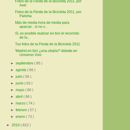
Fotos de la Fiesta de la Bicicleta 2011, por
Axel
Fotos de la Fiesta de la Bicicleta 2011, por
Paloma
Más de media hora de media para
aparcar... si no v...
Sí, es posible realizar en bici el recorrido
de la...
Tus fotos de la Fiesta de la Bicicleta 2011
'Madrid en bici ¿una utopía?' debate en
Universo Vivo
►
septiembre
( 85 )
►
agosto
( 66 )
►
julio
( 56 )
►
junio
( 63 )
►
mayo
( 80 )
►
abril
( 66 )
►
marzo
( 74 )
►
febrero
( 57 )
►
enero
( 73 )
►
2010
( 822 )