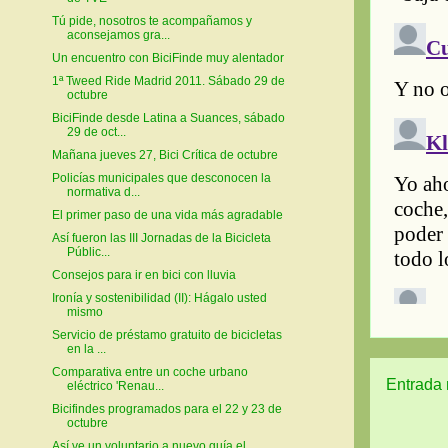
Tú pide, nosotros te acompañamos y
aconsejamos gra...
Un encuentro con BiciFinde muy alentador
1ª Tweed Ride Madrid 2011. Sábado 29 de
octubre
BiciFinde desde Latina a Suances, sábado
29 de oct...
Mañana jueves 27, Bici Crítica de octubre
Policías municipales que desconocen la
normativa d...
El primer paso de una vida más agradable
Así fueron las III Jornadas de la Bicicleta
Públic...
Consejos para ir en bici con lluvia
Ironía y sostenibilidad (II): Hágalo usted
mismo
Servicio de préstamo gratuito de bicicletas
en la ...
Comparativa entre un coche urbano
Entrada 
eléctrico 'Renau...
Bicifindes programados para el 22 y 23 de
octubre
Así ve un voluntario a nuevo guía el