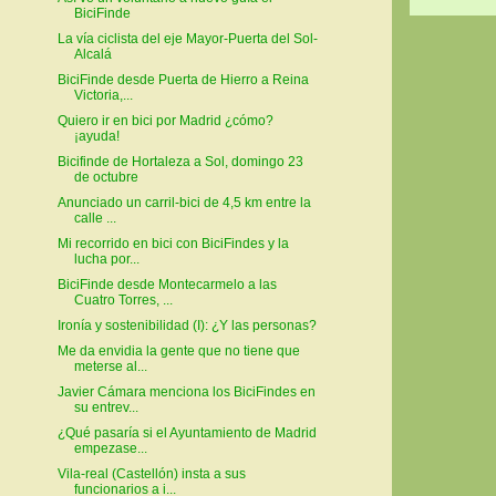
BiciFinde
La vía ciclista del eje Mayor-Puerta del Sol-
Alcalá
BiciFinde desde Puerta de Hierro a Reina
Victoria,...
Quiero ir en bici por Madrid ¿cómo?
¡ayuda!
Bicifinde de Hortaleza a Sol, domingo 23
de octubre
Anunciado un carril-bici de 4,5 km entre la
calle ...
Mi recorrido en bici con BiciFindes y la
lucha por...
BiciFinde desde Montecarmelo a las
Cuatro Torres, ...
Ironía y sostenibilidad (I): ¿Y las personas?
Me da envidia la gente que no tiene que
meterse al...
Javier Cámara menciona los BiciFindes en
su entrev...
¿Qué pasaría si el Ayuntamiento de Madrid
empezase...
Vila-real (Castellón) insta a sus
funcionarios a i...