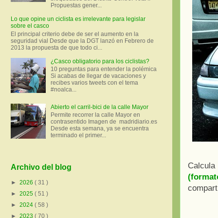
Propuestas gener...
Lo que opine un ciclista es irrelevante para legislar
sobre el casco
El principal criterio debe de ser el aumento en la
seguridad vial Desde que la DGT lanzó en Febrero de
2013 la propuesta de que todo ci...
¿Casco obligatorio para los ciclistas?
10 preguntas para entender la polémica
Si acabas de llegar de vacaciones y
recibes varios tweets con el tema
#noalca...
Abierto el carril-bici de la calle Mayor
Permite recorrer la calle Mayor en
contrasentido Imagen de madridiario.es
Desde esta semana, ya se encuentra
terminado el primer...
Calcula 
Archivo del blog
(format
►
2026
( 31 )
comparti
►
2025
( 51 )
►
2024
( 58 )
►
2023
( 70 )