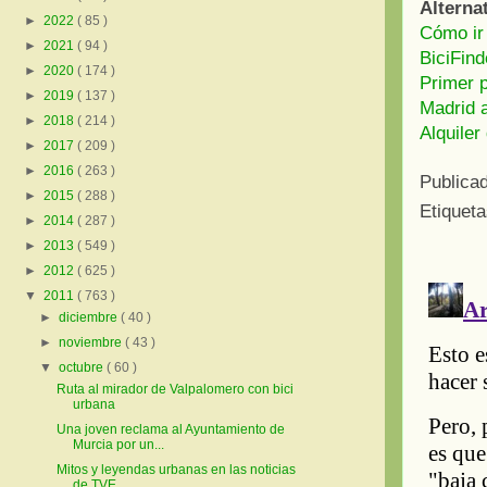
Alterna
►
2022
( 85 )
Cómo ir 
►
2021
( 94 )
BiciFind
►
2020
( 174 )
Primer 
►
2019
( 137 )
Madrid a
►
2018
( 214 )
Alquiler
►
2017
( 209 )
►
2016
( 263 )
Publica
►
2015
( 288 )
Etiquet
►
2014
( 287 )
►
2013
( 549 )
►
2012
( 625 )
▼
2011
( 763 )
►
diciembre
( 40 )
►
noviembre
( 43 )
▼
octubre
( 60 )
Ruta al mirador de Valpalomero con bici
urbana
Una joven reclama al Ayuntamiento de
Murcia por un...
Mitos y leyendas urbanas en las noticias
de TVE