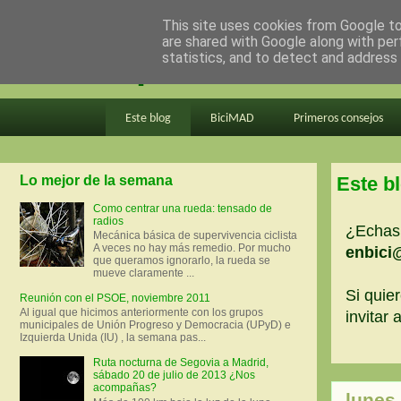
This site uses cookies from Google to 
are shared with Google along with per
en bici por madrid
statistics, and to detect and address
Este blog
BiciMAD
Primeros consejos
Lo mejor de la semana
Este b
Como centrar una rueda: tensado de
radios
¿Echas 
Mecánica básica de supervivencia ciclista
A veces no hay más remedio. Por mucho
enbici
que queramos ignorarlo, la rueda se
mueve claramente ...
Si quier
Reunión con el PSOE, noviembre 2011
Al igual que hicimos anteriormente con los grupos
invitar
municipales de Unión Progreso y Democracia (UPyD) e
Izquierda Unida (IU) , la semana pas...
Ruta nocturna de Segovia a Madrid,
sábado 20 de julio de 2013 ¿Nos
acompañas?
lunes,