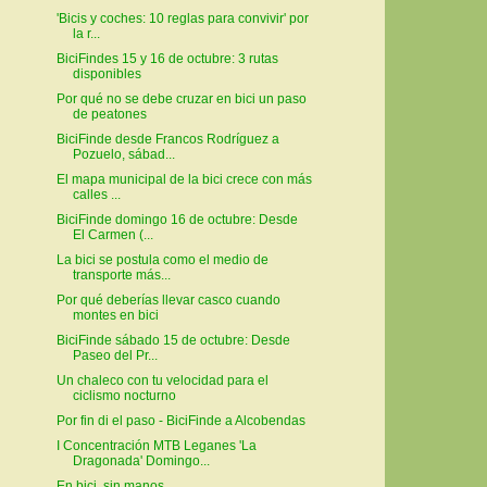
'Bicis y coches: 10 reglas para convivir' por
la r...
BiciFindes 15 y 16 de octubre: 3 rutas
disponibles
Por qué no se debe cruzar en bici un paso
de peatones
BiciFinde desde Francos Rodríguez a
Pozuelo, sábad...
El mapa municipal de la bici crece con más
calles ...
BiciFinde domingo 16 de octubre: Desde
El Carmen (...
La bici se postula como el medio de
transporte más...
Por qué deberías llevar casco cuando
montes en bici
BiciFinde sábado 15 de octubre: Desde
Paseo del Pr...
Un chaleco con tu velocidad para el
ciclismo nocturno
Por fin di el paso - BiciFinde a Alcobendas
I Concentración MTB Leganes 'La
Dragonada' Domingo...
En bici, sin manos