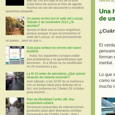
Más de 100 km bajo la luz de la luna
(casi) llena Se acerca el mes de agosto,
muchos se van de vacaciones y nosotros
Una h
queremos despedir ...
de us
Un paseo en bici por el valle del Lozoya.
Sábado 2 de noviembre 2013 ¿Te
apuntas?
¿Cuán
Quizás el título sea un poco engañoso,
porque aunque sí que recorreremos el
valle del Lozoya, no será precisamente
un paseo... pero es que s...
El verd
Guía para sortear los errores del nuevo
pensamo
biciMAD
Aviso: los siguientes consejos están
forman e
aún probándose y no garantizamos que
mental.
funcionen. El a rtículo se ha modificado
en 26 ocasiones a pa...
La M-10 antes de ejecutarse ¿Qué opinas
Lo que s
después de haberla recorrido?
como re
Ayer sábado, a las 10:00 de la mañana y
con un tiempo ideal para disfrutar de la
mucho 
bici, nos juntamos en Cibeles 28 ciclistas
para recorrer ...
Plan de Movilidad Centro (III): Haz
acupuntura urbana
Se buscan propuestas de intervenciones
puntuales para abrir itinerarios ciclistas
bloqueados del Distrito Centro. Vota I.