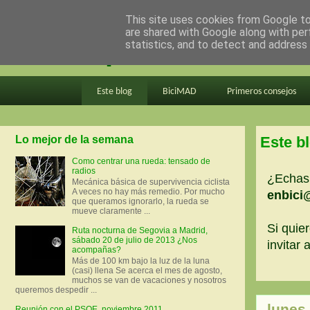
This site uses cookies from Google to 
are shared with Google along with per
en bici por madrid
statistics, and to detect and address
Este blog
BiciMAD
Primeros consejos
Lo mejor de la semana
Este b
Como centrar una rueda: tensado de
radios
¿Echas 
Mecánica básica de supervivencia ciclista
A veces no hay más remedio. Por mucho
enbici
que queramos ignorarlo, la rueda se
mueve claramente ...
Si quier
Ruta nocturna de Segovia a Madrid,
sábado 20 de julio de 2013 ¿Nos
invitar
acompañas?
Más de 100 km bajo la luz de la luna
(casi) llena Se acerca el mes de agosto,
muchos se van de vacaciones y nosotros
queremos despedir ...
lunes
Reunión con el PSOE, noviembre 2011