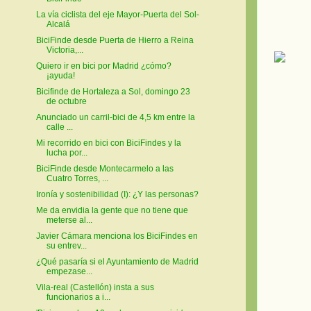
La vía ciclista del eje Mayor-Puerta del Sol-
Alcalá
BiciFinde desde Puerta de Hierro a Reina
Victoria,...
Quiero ir en bici por Madrid ¿cómo?
¡ayuda!
Bicifinde de Hortaleza a Sol, domingo 23
de octubre
Anunciado un carril-bici de 4,5 km entre la
calle ...
Mi recorrido en bici con BiciFindes y la
lucha por...
BiciFinde desde Montecarmelo a las
Cuatro Torres, ...
Ironía y sostenibilidad (I): ¿Y las personas?
Me da envidia la gente que no tiene que
meterse al...
Javier Cámara menciona los BiciFindes en
su entrev...
¿Qué pasaría si el Ayuntamiento de Madrid
empezase...
Vila-real (Castellón) insta a sus
funcionarios a i...