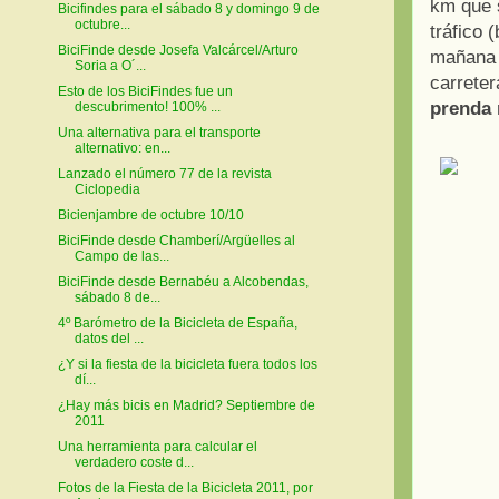
km que 
Bicifindes para el sábado 8 y domingo 9 de
octubre...
tráfico 
BiciFinde desde Josefa Valcárcel/Arturo
mañana 
Soria a O´...
carreter
Esto de los BiciFindes fue un
prenda 
descubrimento! 100% ...
Una alternativa para el transporte
alternativo: en...
Lanzado el número 77 de la revista
Ciclopedia
Bicienjambre de octubre 10/10
BiciFinde desde Chamberí/Argüelles al
Campo de las...
BiciFinde desde Bernabéu a Alcobendas,
sábado 8 de...
4º Barómetro de la Bicicleta de España,
datos del ...
¿Y si la fiesta de la bicicleta fuera todos los
dí...
¿Hay más bicis en Madrid? Septiembre de
2011
Una herramienta para calcular el
verdadero coste d...
Fotos de la Fiesta de la Bicicleta 2011, por