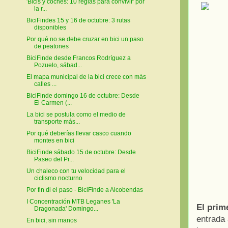
'Bicis y coches: 10 reglas para convivir' por
la r...
BiciFindes 15 y 16 de octubre: 3 rutas
disponibles
Por qué no se debe cruzar en bici un paso
de peatones
BiciFinde desde Francos Rodríguez a
Pozuelo, sábad...
El mapa municipal de la bici crece con más
calles ...
BiciFinde domingo 16 de octubre: Desde
El Carmen (...
La bici se postula como el medio de
transporte más...
Por qué deberías llevar casco cuando
montes en bici
BiciFinde sábado 15 de octubre: Desde
Paseo del Pr...
Un chaleco con tu velocidad para el
ciclismo nocturno
Por fin di el paso - BiciFinde a Alcobendas
I Concentración MTB Leganes 'La
El prim
Dragonada' Domingo...
entrada
En bici, sin manos