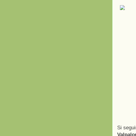
Si segu
Valpal