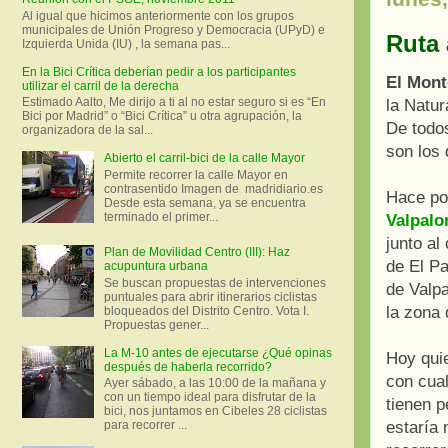
Al igual que hicimos anteriormente con los grupos
municipales de Unión Progreso y Democracia (UPyD) e
Ruta 
Izquierda Unida (IU) , la semana pas...
En la Bici Crítica deberían pedir a los participantes
El Mont
utilizar el carril de la derecha
Estimado Aalto, Me dirijo a ti al no estar seguro si es “En
la Natur
Bici por Madrid” o “Bici Crítica” u otra agrupación, la
De todo
organizadora de la sal...
son los 
Abierto el carril-bici de la calle Mayor
Permite recorrer la calle Mayor en
contrasentido Imagen de madridiario.es
Hace po
Desde esta semana, ya se encuentra
terminado el primer...
Valpal
junto al
Plan de Movilidad Centro (III): Haz
de El Pa
acupuntura urbana
Se buscan propuestas de intervenciones
de Valp
puntuales para abrir itinerarios ciclistas
la zona
bloqueados del Distrito Centro. Vota I.
Propuestas gener...
La M-10 antes de ejecutarse ¿Qué opinas
Hoy qui
después de haberla recorrido?
con cual
Ayer sábado, a las 10:00 de la mañana y
con un tiempo ideal para disfrutar de la
tienen p
bici, nos juntamos en Cibeles 28 ciclistas
estaría
para recorrer ...