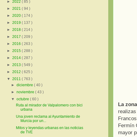
►
2022
( 85 )
►
2021
( 94 )
►
2020
( 174 )
►
2019
( 137 )
►
2018
( 214 )
►
2017
( 209 )
►
2016
( 263 )
►
2015
( 288 )
►
2014
( 287 )
►
2013
( 549 )
►
2012
( 625 )
▼
2011
( 763 )
►
diciembre
( 40 )
►
noviembre
( 43 )
▼
octubre
( 60 )
La zon
Ruta al mirador de Valpalomero con bici
urbana
realiza
Una joven reclama al Ayuntamiento de
Francos
Murcia por un...
Fermín C
Mitos y leyendas urbanas en las noticias
mayor pa
de TVE