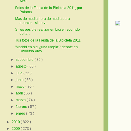
Axel
Fotos de la Fiesta de la Bicicleta 2011, por
Paloma
Más de media hora de media para
aparcar... si no v...
Sí, es posible realizar en bici el recorrido
de la...
Tus fotos de la Fiesta de la Bicicleta 2011
'Madrid en bici ¿una utopía?' debate en
Universo Vivo
►
septiembre
( 85 )
►
agosto
( 66 )
►
julio
( 56 )
►
junio
( 63 )
►
mayo
( 80 )
►
abril
( 66 )
►
marzo
( 74 )
►
febrero
( 57 )
►
enero
( 73 )
►
2010
( 822 )
►
2009
( 273 )