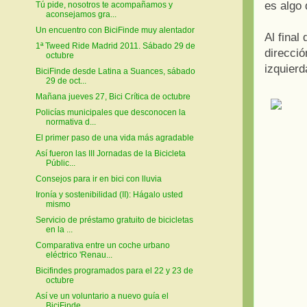
es algo
Tú pide, nosotros te acompañamos y
aconsejamos gra...
Un encuentro con BiciFinde muy alentador
Al fina
1ª Tweed Ride Madrid 2011. Sábado 29 de
direcció
octubre
izquierd
BiciFinde desde Latina a Suances, sábado
29 de oct...
Mañana jueves 27, Bici Crítica de octubre
Policías municipales que desconocen la
normativa d...
El primer paso de una vida más agradable
Así fueron las III Jornadas de la Bicicleta
Públic...
Consejos para ir en bici con lluvia
Ironía y sostenibilidad (II): Hágalo usted
mismo
Servicio de préstamo gratuito de bicicletas
en la ...
Comparativa entre un coche urbano
eléctrico 'Renau...
Bicifindes programados para el 22 y 23 de
octubre
Así ve un voluntario a nuevo guía el
BiciFinde