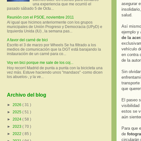
asegurar e
una experiencia que me ocurrió el
pasado sábado 5 de Octu...
insolidario
salud.
Reunión con el PSOE, noviembre 2011
Al igual que hicimos anteriormente con los grupos
Así mismo
municipales de Unión Progreso y Democracia (UPyD) e
Izquierda Unida (IU) , la semana pas...
ejemplo y
de la acer
A favor del carné de bici
exclusiva
Escrito el 3 de marzo por Wheels Se ha filtrado a los
vehículo d
medios de comunicación que la DGT está barajando la
instauración de un carné para co...
en contra 
de la auto
Voy en bici porque me sale de los coj...
Hoy recorrí Madrid de punta a punta con la bicicleta una
Sin olvida
vez más. Estuve haciendo unos "mandaos" -como dicen
los abuelos-, y la ve...
enfrentami
transporte
que quere
Archivo del blog
El paseo s
►
2026
( 31 )
visibilidad
estos se v
►
2025
( 51 )
aún siente
►
2024
( 58 )
►
2023
( 70 )
Para que e
de
fotogra
►
2022
( 85 )
circularán