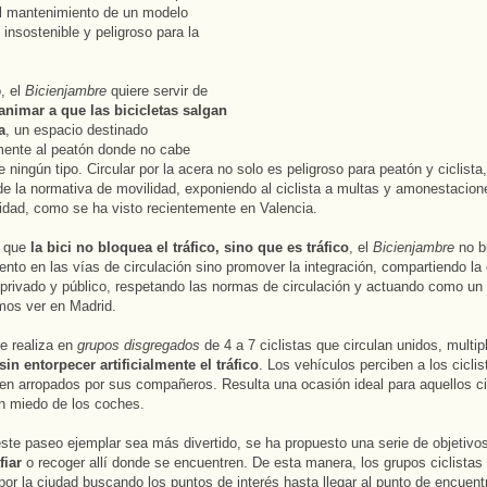
l mantenimiento de un modelo
, insostenible y peligroso para la
, el
Bicienjambre
quiere servir de
animar a que las bicicletas salgan
a
, un espacio destinado
mente al peatón donde no cabe
e ningún tipo. Circular por la acera no solo es peligroso para peatón y ciclista
de la normativa de movilidad, exponiendo al ciclista a multas y amonestacion
ridad, como se ha visto recientemente en Valencia.
r que
la bici no bloquea el tráfico, sino que es tráfico
, el
Bicienjambre
no b
ento en las vías de circulación sino promover la integración, compartiendo la 
 privado y público, respetando las normas de circulación y actuando como un 
mos ver en Madrid.
e realiza en
grupos disgregados
de 4 a 7 ciclistas que circulan unidos, multip
sin entorpecer artificialmente el tráfico
. Los vehículos perciben a los ciclis
en arropados por sus compañeros. Resulta una ocasión ideal para aquellos ci
n miedo de los coches.
ste paseo ejemplar sea más divertido, se ha propuesto una serie de objetivo
fiar
o recoger allí donde se encuentren. De esta manera, los grupos ciclistas
 por la ciudad buscando los puntos de interés hasta llegar al punto de encuentr