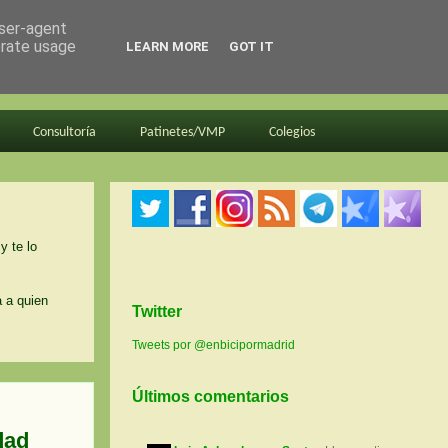
user-agent
erate usage
LEARN MORE
GOT IT
Consultoría
Patinetes/VMP
Colegios
y te lo
a a quien
Twitter
Tweets por @enbicipormadrid
Últimos comentarios
dad