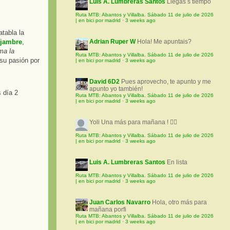
Luis A. Lumbreras Santos
Llegas s tiempo
Ruta MTB: Abantos y Villalba. Sábado 11 de julio de 2026
| en bici por madrid
·
3 weeks ago
tabla la
njambre
,
Adrian Ruper W
Hola! Me apuntais?
ma la
Ruta MTB: Abantos y Villalba. Sábado 11 de julio de 2026
 su pasión por
| en bici por madrid
·
3 weeks ago
David 6D2
Pues aprovecho, te apunto y me
apunto yo también!
Ruta MTB: Abantos y Villalba. Sábado 11 de julio de 2026
| en bici por madrid
·
3 weeks ago
Yoli
Una más para mañana ! 🚵‍♀️
Ruta MTB: Abantos y Villalba. Sábado 11 de julio de 2026
| en bici por madrid
·
3 weeks ago
Luis A. Lumbreras Santos
En lista
Ruta MTB: Abantos y Villalba. Sábado 11 de julio de 2026
| en bici por madrid
·
3 weeks ago
Juan Carlos Navarro
Hola, otro más para
mañana porfi
Ruta MTB: Abantos y Villalba. Sábado 11 de julio de 2026
| en bici por madrid
·
3 weeks ago