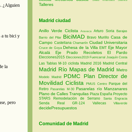
Talleres
Madrid ciudad
Anillo Verde Ciclista
Arturo Soria
Barajas
Aravaca
BiciMAD
Casa de
Bravo Murillo
Barrio del Pilar
Campo
Ciudad Universitaria
Castellana
Chamartín
Dehesa de la Villa
Eje Mayor
EMT
Cruce de Goya
Alcalá
Eje Prado Recoletos
El Pardo
Elecciones2015
Elecciones2019
Fuencarral
Joaquín Costa
Las Tablas
M-10 ciclista
Madrid 2016
Madrid Central
Madrid Río
Mapas de Madrid
Metro
PDMC Plan Director de
Modelo Madrid
Movilidad Ciclista
Parque del
PMUS Centro
Pasarelas río Manzanares
Retiro
Pasarelas M-30
Plano de Calles Tranquilas
Plaza España
Proyecto
STARS
Remodelación de Serrano
Santa Engracia
Senda Real GR-124
Vallecas
Villaverde
decidePresupuestos
Comunidad de Madrid