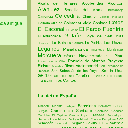
Alcalá de Henares
Alcobendas
Alcorcón
Aranjuez
Boadilla del Monte
Bustarviejo
Cercedilla
Canencia
Chinchón
Collado Mediano
Cotos
Colmenar Viejo
Coslada
ada antigua
Collado Villalba
El Escorial
El Pardo
Fuenfría
El Molar
Getafe
Fuenlabrada
Hoya de San Blas
La Bola
Las Rozas
La Pedriza
La Cabrera
Humanes
Leganés
Majadahonda
Moralzarzal
Miraflores
Morcuera
Navacerrada
Pinto
Móstoles
Parla
Pozuelo de Alarcón
Proyecto
Pontón de la Oliva
Bicisur
Rivas-Vaciamadrid
San Fernando de
Rascafría
Senda Real
San Sebastián de los Reyes
Henares
GR-124
Torrejón de Ardoz
Soto del Real
Torrelaguna
Tres Cantos
Transcam
La bici en España
Barcelona
Bilbao
Albacete
Alicante
Benidorm
Badajoz
Camino de Santiago
Burgos
Castellón
Cáceres
Granada
Córdoba
Gijón
Guadalajara
El Espinar
Gandía
San
Huesca
León
Murcia
Málaga
Mérida
Oviedo
Pamplona
Sebastián
Segovia
Sevilla
Valencia
Santander
Toledo