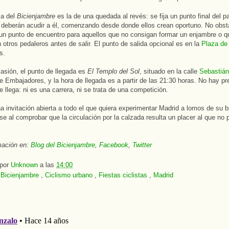
ca del
Bicienjambre
es la de una quedada al revés: se fija un punto final del p
deberán acudir a él, comenzando desde donde ellos crean oportuno. No obst
un punto de encuentro para aquellos que no consigan formar un enjambre o q
n otros pedaleros antes de salir. El punto de salida opcional es en la
Plaza de
s.
asión, el punto de llegada es
El Templo del Sol
, situado en la calle
Sebastián
e Embajadores, y la hora de llegada es a partir de las 21:30 horas. No hay pr
e llega: ni es una carrera, ni se trata de una competición.
a invitación abierta a todo el que quiera experimentar Madrid a lomos de su bi
se al comprobar que la circulación por la calzada resulta un placer al que n
mación en:
Blog del Bicienjambre
,
Facebook
,
Twitter
 por
Unknown
a las
14:00
:
Bicienjambre
,
Ciclismo urbano
,
Fiestas ciclistas
,
Madrid