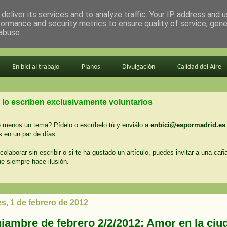
deliver its services and to analyze traffic. Your IP address and 
formance and security metrics to ensure quality of service, gen
abuse.
En bici al trabajo
Planos
Divulgación
Calidad del Aire
 lo escriben exclusivamente voluntarios
menos un tema? Pídelo o escríbelo tú y enviálo a
enbici@espormadrid.es
 en un par de días.
colaborar sin escribir o si te ha gustado un artículo, puedes invitar a una cañ
ue siempre hace ilusión.
s, 1 de febrero de 2012
njambre de febrero 2/2/2012: Amor en la ciu