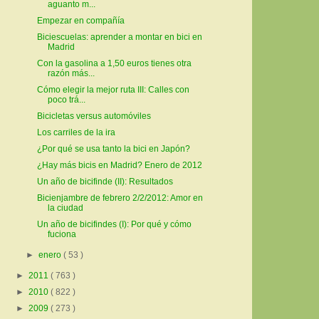
aguanto m...
Empezar en compañía
Biciescuelas: aprender a montar en bici en
Madrid
Con la gasolina a 1,50 euros tienes otra
razón más...
Cómo elegir la mejor ruta III: Calles con
poco trá...
Bicicletas versus automóviles
Los carriles de la ira
¿Por qué se usa tanto la bici en Japón?
¿Hay más bicis en Madrid? Enero de 2012
Un año de bicifinde (II): Resultados
Bicienjambre de febrero 2/2/2012: Amor en
la ciudad
Un año de bicifindes (I): Por qué y cómo
fuciona
►
enero
( 53 )
►
2011
( 763 )
►
2010
( 822 )
►
2009
( 273 )