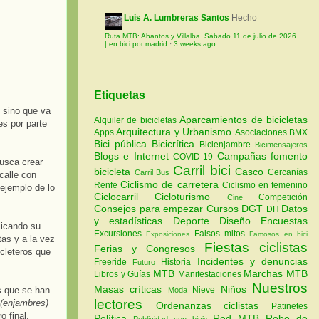
Luis A. Lumbreras Santos
Hecho
Ruta MTB: Abantos y Villalba. Sábado 11 de julio de 2026
| en bici por madrid
·
3 weeks ago
Etiquetas
, sino que va
Aparcamientos de bicicletas
Alquiler de bicicletas
es por parte
Arquitectura y Urbanismo
Apps
Asociaciones
BMX
Bici pública
Bicicrítica
Bicienjambre
Bicimensajeros
Blogs e Internet
Campañas fomento
COVID-19
usca crear
Carril bici
bicicleta
Casco
Cercanías
Carril Bus
calle con
Ciclismo de carretera
Renfe
Ciclismo en femenino
ejemplo de lo
Ciclocarril
Cicloturismo
Competición
Cine
Consejos para empezar
Cursos
DGT
Datos
DH
y estadísticas
Deporte
Diseño
Encuestas
licando su
Excursiones
Falsos mitos
Exposiciones
Famosos en bici
tas y a la vez
Fiestas ciclistas
Ferias y Congresos
cleteros que
Incidentes y denuncias
Freeride
Historia
Futuro
MTB
Marchas MTB
Libros y Guías
Manifestaciones
Nuestros
Masas críticas
Niños
Nieve
s que se han
Moda
lectores
(enjambres)
Ordenanzas ciclistas
Patinetes
o final.
Política
Red MTB
Robo de
Publicidad con bicis