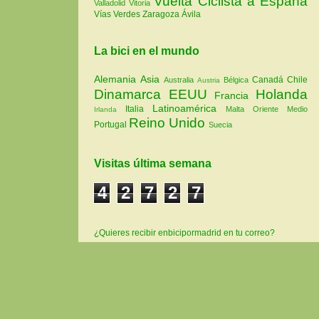
Vuelta Ciclista a España
Valladolid
Vitoria
Vías Verdes
Zaragoza
Ávila
La bici en el mundo
Alemania
Asia
Canadá
Chile
Australia
Bélgica
Austria
Dinamarca
EEUU
Holanda
Francia
Latinoamérica
Italia
Malta
Oriente Medio
Irlanda
Reino Unido
Portugal
Suecia
Visitas última semana
4
2
7
2
7
¿Quieres recibir enbicipormadrid en tu correo?