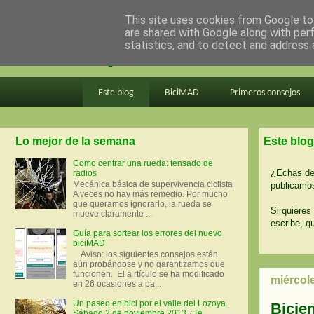
This site uses cookies from Google to 
are shared with Google along with per
en bici por madrid
statistics, and to detect and address 
Este blog
BiciMAD
Primeros consejos
Lo mejor de la semana
Este blog
Como centrar una rueda: tensado de
¿Echas de 
radios
Mecánica básica de supervivencia ciclista
publicamos
A veces no hay más remedio. Por mucho
que queramos ignorarlo, la rueda se
Si quieres 
mueve claramente ...
escribe, q
Guía para sortear los errores del nuevo
biciMAD
Aviso: los siguientes consejos están
aún probándose y no garantizamos que
funcionen. El a rtículo se ha modificado
miércole
en 26 ocasiones a pa...
Un paseo en bici por el valle del Lozoya.
Bicie
Sábado 2 de noviembre 2013 ¿Te