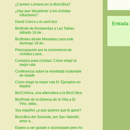
¿Carmen Lomana en la Bicicrítica?
¿Hay que 'disciplinar' a los ciclistas
infractores?
David Cierco y el carril bici
Entrada 
Bicifinde de Alcobendas a Las Tablas,
sábado 18 de...
Bicifindes desde Moratalaz para este
domingo 19 de...
Preocupación por la convivencia de
ciclistas y pea...
Consejos para ciclistas: Cómo elegir la
mejor ruta
Conferencia sobre la movilidad sostenible
de Getafe
Cómo elegir la mejor ruta IV: Ejemplos en
Madrid
BiciCrónica, una alternativa a la BiciCritica
BiciFinde de la Dehesa de la Villa a El
Viso, sába...
Soy español ¿a que quieres que te gane?
Bicicrítica del Suroeste, por San Valentín,
amor a...
Espero a ser guiado o aconsejado pero no