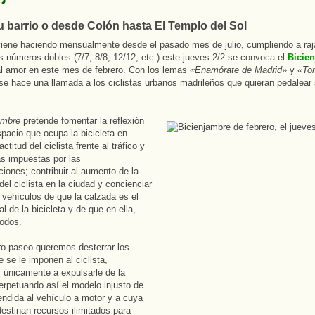
u barrio o desde Colón hasta El Templo del Sol
ene haciendo mensualmente desde el pasado mes de julio, cumpliendo a raja
os números dobles (7/7, 8/8, 12/12, etc.) este jueves 2/2 se convoca el
Bicie
l amor en este mes de febrero. Con los lemas
«Enamórate de Madrid»
y
«To
 se hace una llamada a los ciclistas urbanos madrileños que quieran pedalear
ambre
pretende fomentar la reflexión
spacio que ocupa la bicicleta en
actitud del ciclista frente al tráfico y
s impuestas por las
ciones; contribuir al aumento de la
 del ciclista en la ciudad y concienciar
e vehículos de que la calzada es el
al de la bicicleta y de que en ella,
odos.
o paseo queremos desterrar los
 se le imponen al ciclista,
 únicamente a expulsarle de la
erpetuando así el modelo injusto de
endida al vehículo a motor y a cuya
estinan recursos ilimitados para