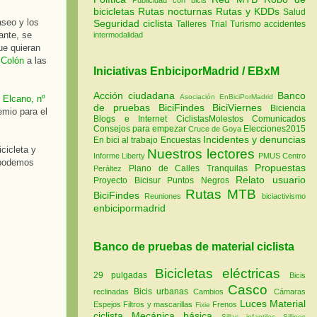
bicicletas
Rutas nocturnas
Rutas y KDDs
Salud
aseo y los
Seguridad ciclista
Talleres
Trial
Turismo
accidentes
ante, se
intermodalidad
ue quieran
 Colón
a las
Iniciativas EnbiciporMadrid / EBxM
Acción ciudadana
Banco
Asociación EnBiciPorMadrid
 Elcano, nº
de pruebas
BiciFindes
BiciViernes
Biciencia
emio para el
Blogs e Internet
CiclistasMolestos
Comunicados
Consejos para empezar
Elecciones2015
Cruce de Goya
Incidentes y denuncias
En bici al trabajo
Encuestas
cicleta y
Nuestros lectores
Informe Liberty
PMUS Centro
o podemos
Propuestas
Plano de Calles Tranquilas
Peráltez
Relato usuario
Proyecto Bicisur
Puntos Negros
Rutas MTB
BiciFindes
Reuniones
biciactivismo
enbicipormadrid
Banco de pruebas de material ciclista
Bicicletas eléctricas
29 pulgadas
Bicis
Casco
Bicis urbanas
reclinadas
Cambios
Cámaras
Luces
Material
Espejos
Filtros y mascarillas
Frenos
Fixie
ciclista
Mecánica básica
Sillas infantiles
Sillines