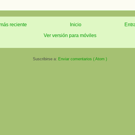
más reciente
Inicio
Entr
Ver versión para móviles
Suscribirse a:
Enviar comentarios ( Atom )