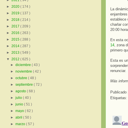
►
2021
( 94 )
►
2020
( 174 )
La dinámi
►
2019
( 137 )
enjambres 
establece 
►
2018
( 214 )
charlar co
►
2017
( 209 )
20:00 hora
►
2016
( 263 )
►
2015
( 288 )
En esta oc
14
, zona d
►
2014
( 287 )
primero qu
►
2013
( 549 )
▼
2012
( 625 )
Esta es un
►
diciembre
( 43 )
sorprender
renunciar.
►
noviembre
( 42 )
►
octubre
( 48 )
Más infor
►
septiembre
( 72 )
►
agosto
( 68 )
Publicado
Etiquetas
►
julio
( 40 )
►
junio
( 51 )
►
mayo
( 62 )
►
abril
( 50 )
►
marzo
( 57 )