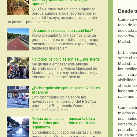
apuntas?
Quizás el título sea un poco engañoso,
Desde t
porque aunque sí que recorreremos el
valle del Lozoya, no será precisamente
Como se vi
un paseo... pero es que s...
regla de l
dedicado a
¿Cuándo es necesario un carril bici?
¡Vaya pregunta! Si la hacemos ante un
calzada»
,
grupo cualquiera de ciclistas seguro que
Madrid.
encontramos respuestas muy variadas,
desde los que reclam...
El
Bicienj
sobre el e
No todos los policías son así... por suerte
Madrid, la 
Me gustaría empezar este artículo
diciendo que en la Policía Municipal de
las medida
Madrid hay gente muy profesional, muy
administra
educada, que conoce bien la ...
visibilidad
al resto d
¿Bicis legalizadas por las aceras? NO es
lugar natur
el camino
cabemos t
Enbicipormadrid opina sobre las
novedades en el borrador del RGC 'La
reforma del Reglamento General de
Con nuestr
Circulación' de Alfons...
miedos que
destinados
Policía amenaza con requisar la bici a
dos ciclistas por empeñarse en circular
calzada, p
legalmente
una urbe r
Comentario publicado por carrasbici Hola
causa se d
buenos días. Os escribo para contaros