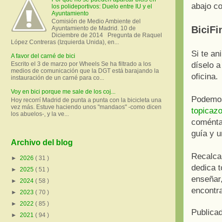
abajo co
los polideportivos: Duelo entre IU y el
Ayuntamiento
Comisión de Medio Ambiente del
BiciFi
Ayuntamiento de Madrid. 10 de
Diciembre de 2014 Pregunta de Raquel
López Contreras (Izquierda Unida), en...
Si te a
A favor del carné de bici
díselo a
Escrito el 3 de marzo por Wheels Se ha filtrado a los
medios de comunicación que la DGT está barajando la
oficina.
instauración de un carné para co...
Voy en bici porque me sale de los coj...
Podemos
Hoy recorrí Madrid de punta a punta con la bicicleta una
vez más. Estuve haciendo unos "mandaos" -como dicen
topicaz
los abuelos-, y la ve...
coménta
guía y 
Archivo del blog
Recalcar
►
2026
( 31 )
dedica t
►
2025
( 51 )
enseñar,
►
2024
( 58 )
encontra
►
2023
( 70 )
►
2022
( 85 )
Publica
►
2021
( 94 )