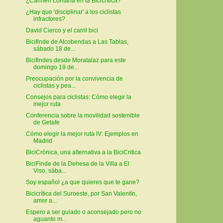
¿Carmen Lomana en la Bicicrítica?
¿Hay que 'disciplinar' a los ciclistas
infractores?
David Cierco y el carril bici
Bicifinde de Alcobendas a Las Tablas,
sábado 18 de...
Bicifindes desde Moratalaz para este
domingo 19 de...
Preocupación por la convivencia de
ciclistas y pea...
Consejos para ciclistas: Cómo elegir la
mejor ruta
Conferencia sobre la movilidad sostenible
de Getafe
Cómo elegir la mejor ruta IV: Ejemplos en
Madrid
BiciCrónica, una alternativa a la BiciCritica
BiciFinde de la Dehesa de la Villa a El
Viso, sába...
Soy español ¿a que quieres que te gane?
Bicicrítica del Suroeste, por San Valentín,
amor a...
Espero a ser guiado o aconsejado pero no
aguanto m...