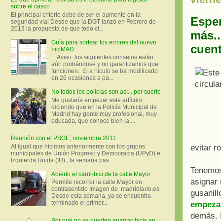
sobre el casco
El principal criterio debe de ser el aumento en la
Esper
seguridad vial Desde que la DGT lanzó en Febrero de
2013 la propuesta de que todo ci...
más..
Guía para sortear los errores del nuevo
cuen
biciMAD
Aviso: los siguientes consejos están
aún probándose y no garantizamos que
funcionen. El a rtículo se ha modificado
en 26 ocasiones a pa...
No todos los policías son así... por suerte
Me gustaría empezar este artículo
diciendo que en la Policía Municipal de
Madrid hay gente muy profesional, muy
educada, que conoce bien la ...
Reunión con el PSOE, noviembre 2011
Al igual que hicimos anteriormente con los grupos
evitar r
municipales de Unión Progreso y Democracia (UPyD) e
Izquierda Unida (IU) , la semana pas...
Tenemos 
Abierto el carril-bici de la calle Mayor
asignar 
Permite recorrer la calle Mayor en
contrasentido Imagen de madridiario.es
gusanill
Desde esta semana, ya se encuentra
terminado el primer...
empeza
demás. 
Por qué no se pueden aparcar bicis en