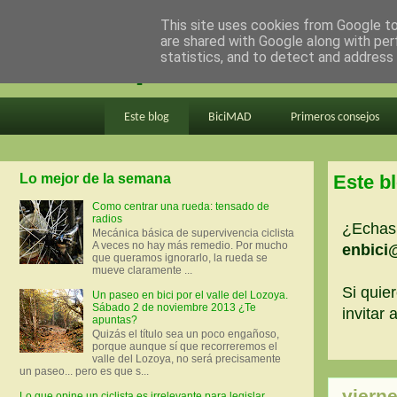
This site uses cookies from Google to 
are shared with Google along with per
en bici por madrid
statistics, and to detect and address
Este blog
BiciMAD
Primeros consejos
Lo mejor de la semana
Este b
Como centrar una rueda: tensado de
radios
¿Echas 
Mecánica básica de supervivencia ciclista
A veces no hay más remedio. Por mucho
enbici
que queramos ignorarlo, la rueda se
mueve claramente ...
Si quier
Un paseo en bici por el valle del Lozoya.
Sábado 2 de noviembre 2013 ¿Te
invitar
apuntas?
Quizás el título sea un poco engañoso,
porque aunque sí que recorreremos el
valle del Lozoya, no será precisamente
un paseo... pero es que s...
vierne
Lo que opine un ciclista es irrelevante para legislar