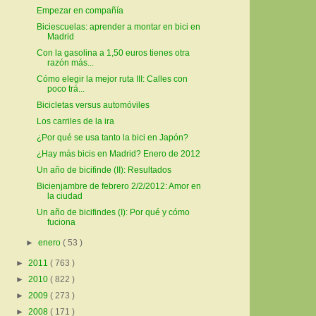
Empezar en compañía
Biciescuelas: aprender a montar en bici en
Madrid
Con la gasolina a 1,50 euros tienes otra
razón más...
Cómo elegir la mejor ruta III: Calles con
poco trá...
Bicicletas versus automóviles
Los carriles de la ira
¿Por qué se usa tanto la bici en Japón?
¿Hay más bicis en Madrid? Enero de 2012
Un año de bicifinde (II): Resultados
Bicienjambre de febrero 2/2/2012: Amor en
la ciudad
Un año de bicifindes (I): Por qué y cómo
fuciona
►
enero
( 53 )
►
2011
( 763 )
►
2010
( 822 )
►
2009
( 273 )
►
2008
( 171 )