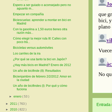
Espero a ser guiado o aconsejado pero no
aguanto m...
Empezar en compañía
Biciescuelas: aprender a montar en bici en
Madrid
Con la gasolina a 1,50 euros tienes otra
razón más...
Cómo elegir la mejor ruta III: Calles con
poco trá...
Bicicletas versus automóviles
Los carriles de la ira
¿Por qué se usa tanto la bici en Japón?
¿Hay más bicis en Madrid? Enero de 2012
Un año de bicifinde (II): Resultados
Bicienjambre de febrero 2/2/2012: Amor en
la ciudad
Un año de bicifindes (I): Por qué y cómo
fuciona
►
enero
( 53 )
►
2011
( 763 )
Entrada 
►
2010
( 822 )