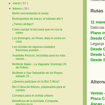
►
marzo
( 57 )
▼
febrero
( 39 )
Rutas 
Berlín reinventando la rueda
Bicienjambre de marzo, el sábado día 3
11 mane
¿Tienes vértigo?
Delicias
Cómo candar la bici para que no nos la
Plano i
roben
Desde C
Los domingos, en Rivas, deja el coche en
casa
Legazpi
Los ciclistas de algunas ciudades
Desde G
francesas pueden...
Desde 
'Aranbike Recicla', bicicletas para los más
necesi...
Desde 
Bicifinde Batán - La Vaguada: Domingo 26
de Febrer...
Bicifinde a San Sebastián de los Reyes,
sábado 25 ...
Altern
¿Quieres participar en la Bici Crítica?
Bici Crítica de febrero, preparados para el
cambio
Ventas 
Consejos para el ciclista urbano
Plaza C
Beneficios de la bicicleta. Comparte,
Ascao -
muchos no lo...