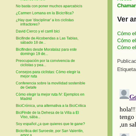
Chamart
No basta con poner muchos aparcabicis
¿Carmen Lomana en la Bicicrítica?
Ver a
¿Hay que 'disciplinar' a los ciclistas
infractores?
David Cierco y el carril bici
Cómo ele
Bicifinde de Alcobendas a Las Tablas,
Cómo ele
sábado 18 de...
Cómo ele
Bicifindes desde Moratalaz para este
domingo 19 de...
Publica
Preocupación por la convivencia de
ciclistas y pea...
Etiquet
Consejos para ciclistas: Cómo elegir la
mejor ruta
Conferencia sobre la movilidad sostenible
de Getafe
Cómo elegir la mejor ruta IV: Ejemplos en
Madrid
BiciCrónica, una alternativa a la BiciCritica
BiciFinde de la Dehesa de la Villa a El
Viso, sába...
Soy español ¿a que quieres que te gane?
Bicicrítica del Suroeste, por San Valentín,
amor a...