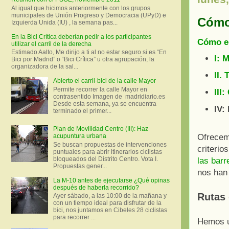
Al igual que hicimos anteriormente con los grupos
municipales de Unión Progreso y Democracia (UPyD) e
Cómo 
Izquierda Unida (IU) , la semana pas...
En la Bici Crítica deberían pedir a los participantes
Cómo el
utilizar el carril de la derecha
Estimado Aalto, Me dirijo a ti al no estar seguro si es “En
I: 
Bici por Madrid” o “Bici Crítica” u otra agrupación, la
organizadora de la sal...
II.
Abierto el carril-bici de la calle Mayor
Permite recorrer la calle Mayor en
III
contrasentido Imagen de madridiario.es
Desde esta semana, ya se encuentra
IV:
terminado el primer...
Plan de Movilidad Centro (III): Haz
acupuntura urbana
Ofrecem
Se buscan propuestas de intervenciones
criterio
puntuales para abrir itinerarios ciclistas
bloqueados del Distrito Centro. Vota I.
las barr
Propuestas gener...
nos han 
La M-10 antes de ejecutarse ¿Qué opinas
después de haberla recorrido?
Rutas 
Ayer sábado, a las 10:00 de la mañana y
con un tiempo ideal para disfrutar de la
bici, nos juntamos en Cibeles 28 ciclistas
para recorrer ...
Hemos u