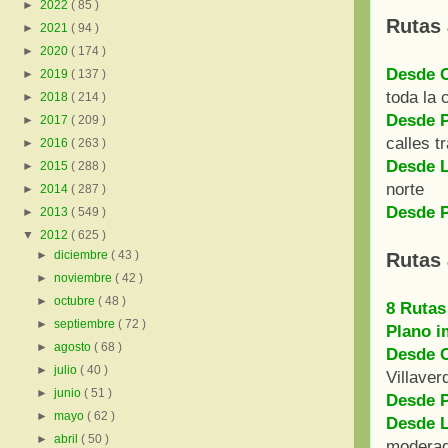
►
2022
( 85 )
Rutas 
►
2021
( 94 )
►
2020
( 174 )
Desde C
►
2019
( 137 )
toda la 
►
2018
( 214 )
Desde P
►
2017
( 209 )
calles t
►
2016
( 263 )
Desde L
►
2015
( 288 )
norte
►
2014
( 287 )
Desde P
►
2013
( 549 )
▼
2012
( 625 )
►
diciembre
( 43 )
Rutas 
►
noviembre
( 42 )
►
octubre
( 48 )
8 Rutas
►
septiembre
( 72 )
Plano i
►
agosto
( 68 )
Desde 
►
julio
( 40 )
Villaver
►
junio
( 51 )
Desde P
►
mayo
( 62 )
Desde L
►
abril
( 50 )
moderada