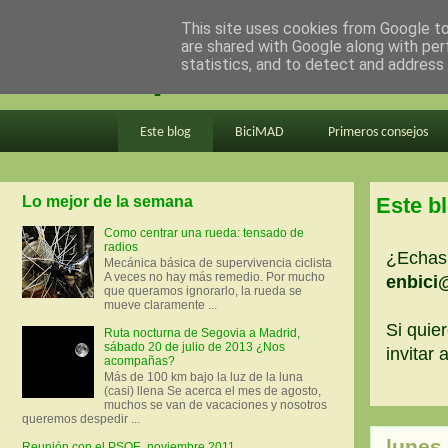
This site uses cookies from Google to 
are shared with Google along with per
en bici por madrid
statistics, and to detect and address
Este blog
BiciMAD
Primeros consejos
Lo mejor de la semana
Este b
Como centrar una rueda: tensado de
radios
¿Echas 
Mecánica básica de supervivencia ciclista
A veces no hay más remedio. Por mucho
enbici
que queramos ignorarlo, la rueda se
mueve claramente ...
Si quier
Ruta nocturna de Segovia a Madrid,
sábado 20 de julio de 2013 ¿Nos
invitar
acompañas?
Más de 100 km bajo la luz de la luna
(casi) llena Se acerca el mes de agosto,
muchos se van de vacaciones y nosotros
queremos despedir ...
lunes,
Reunión con el PSOE, noviembre 2011