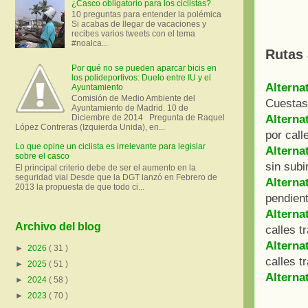
¿Casco obligatorio para los ciclistas?
10 preguntas para entender la polémica
Si acabas de llegar de vacaciones y
recibes varios tweets con el tema
#noalca...
Rutas 
Por qué no se pueden aparcar bicis en
los polideportivos: Duelo entre IU y el
Alterna
Ayuntamiento
Comisión de Medio Ambiente del
Cuestas
Ayuntamiento de Madrid. 10 de
Diciembre de 2014 Pregunta de Raquel
Alterna
López Contreras (Izquierda Unida), en...
por call
Lo que opine un ciclista es irrelevante para legislar
Alterna
sobre el casco
sin subi
El principal criterio debe de ser el aumento en la
seguridad vial Desde que la DGT lanzó en Febrero de
Alternat
2013 la propuesta de que todo ci...
pendien
Alterna
Archivo del blog
calles t
Alterna
►
2026
( 31 )
calles t
►
2025
( 51 )
Alterna
►
2024
( 58 )
►
2023
( 70 )