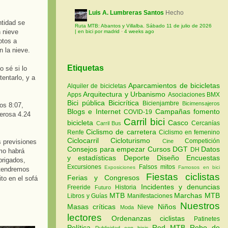
Luis A. Lumbreras Santos
Hecho
ntidad se
Ruta MTB: Abantos y Villalba. Sábado 11 de julio de 2026
n nieve
| en bici por madrid
·
4 weeks ago
otos a
 la nieve.
Etiquetas
o sé si lo
entarlo, y a
Aparcamientos de bicicletas
Alquiler de bicicletas
Arquitectura y Urbanismo
Apps
Asociaciones
BMX
Bici pública
Bicicrítica
Bicienjambre
Bicimensajeros
os 8:07,
Blogs e Internet
Campañas fomento
COVID-19
merosa 4.24
Carril bici
bicicleta
Casco
Cercanías
Carril Bus
Ciclismo de carretera
Renfe
Ciclismo en femenino
Ciclocarril
Cicloturismo
Competición
Cine
s previsiones
Consejos para empezar
Cursos
DGT
Datos
DH
mo habrá
y estadísticas
Deporte
Diseño
Encuestas
brigados,
Excursiones
Falsos mitos
Exposiciones
Famosos en bici
 tendremos
Fiestas ciclistas
Ferias y Congresos
to en el sofá
Incidentes y denuncias
Freeride
Historia
Futuro
MTB
Marchas MTB
Libros y Guías
Manifestaciones
Nuestros
Masas críticas
Niños
Nieve
Moda
lectores
Ordenanzas ciclistas
Patinetes
Política
Red MTB
Robo de
Publicidad con bicis