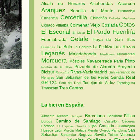
Alcalá de Henares
Alcobendas
Alcorcón
Aranjuez
Boadilla del Monte
Bustarviejo
Cercedilla
Canencia
Chinchón
Collado Mediano
Cotos
Colmenar Viejo
Coslada
Collado Villalba
El Escorial
El Pardo
Fuenfría
El Molar
Getafe
Fuenlabrada
Hoya de San Blas
La Bola
Las Rozas
La Pedriza
La Cabrera
Humanes
Leganés
Majadahonda
Moralzarzal
Miraflores
Morcuera
Navacerrada
Pinto
Móstoles
Parla
Pozuelo de Alarcón
Proyecto
Pontón de la Oliva
Bicisur
Rivas-Vaciamadrid
San Fernando de
Rascafría
Senda Real
San Sebastián de los Reyes
Henares
GR-124
Torrejón de Ardoz
Soto del Real
Torrelaguna
Tres Cantos
Transcam
La bici en España
Barcelona
Bilbao
Albacete
Alicante
Benidorm
Badajoz
Camino de Santiago
Burgos
Castellón
Cáceres
Granada
Córdoba
Gijón
Guadalajara
El Espinar
Gandía
San
Huesca
León
Murcia
Málaga
Mérida
Oviedo
Pamplona
Sebastián
Segovia
Sevilla
Valencia
Santander
Toledo