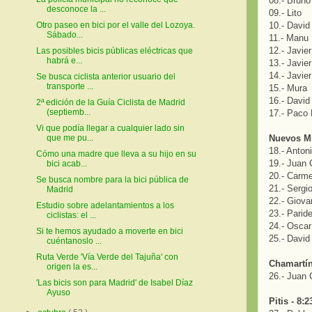
08.- Bruno
desconoce la ...
09.- Lito
10.- David
Otro paseo en bici por el valle del Lozoya.
Sábado...
11.- Manu
12.- Javie
Las posibles bicis públicas eléctricas que
habrá e...
13.- Javier
14.- Javier
Se busca ciclista anterior usuario del
transporte ...
15.- Mura
16.- David
2ª edición de la Guía Ciclista de Madrid
(septiemb...
17.- Paco
Vi que podía llegar a cualquier lado sin
Nuevos Mi
que me pu...
18.- Anton
Cómo una madre que lleva a su hijo en su
19.- Juan 
bici acab...
20.- Carme
Se busca nombre para la bici pública de
21.- Sergi
Madrid
22.- Giova
Estudio sobre adelantamientos a los
23.- Parid
ciclistas: el ...
24.- Oscar
Si te hemos ayudado a moverte en bici
25.- David
cuéntanoslo ...
Ruta Verde 'Vía Verde del Tajuña' con
Chamartín
origen la es...
26.- Juan 
'Las bicis son para Madrid' de Isabel Díaz
Ayuso
Pitis - 8:2