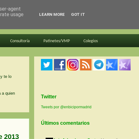
user-agent
erate usage
LEARN MORE
GOT IT
Consultoría
Patinetes/VMP
Colegios
y te lo
a a quien
Twitter
Tweets por @enbicipormadrid
Últimos comentarios
e 2013