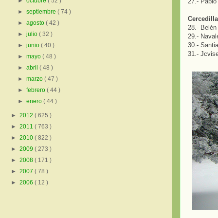
►
octubre
( 52 )
27.- Pablo
►
septiembre
( 74 )
Cercedilla
►
agosto
( 42 )
28.- Belén
►
julio
( 32 )
29.- Naval
30.- Santi
►
junio
( 40 )
31.- Jcvis
►
mayo
( 48 )
►
abril
( 48 )
►
marzo
( 47 )
►
febrero
( 44 )
►
enero
( 44 )
►
2012
( 625 )
►
2011
( 763 )
►
2010
( 822 )
►
2009
( 273 )
►
2008
( 171 )
►
2007
( 78 )
►
2006
( 12 )