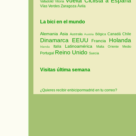
Vuelta Ciclista a España
Valladolid
Vitoria
Vías Verdes
Zaragoza
Ávila
La bici en el mundo
Alemania
Asia
Canadá
Chile
Australia
Bélgica
Austria
Dinamarca
EEUU
Holanda
Francia
Latinoamérica
Italia
Malta
Oriente Medio
Irlanda
Reino Unido
Portugal
Suecia
Visitas última semana
¿Quieres recibir enbicipormadrid en tu correo?