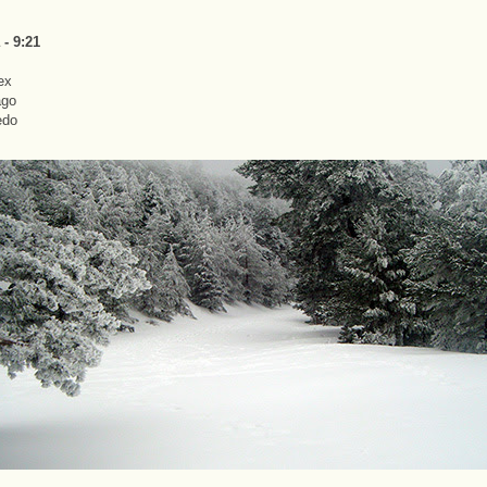
 - 9:21
ex
ago
edo