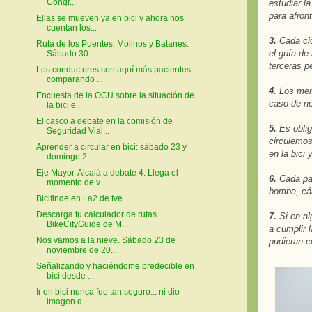
Congr...
estudiar la
para afront
Ellas se mueven ya en bici y ahora nos
cuentan los...
3.
Cada cic
Ruta de los Puentes, Molinos y Batanes.
el guía de
Sábado 30 ...
terceras p
Los conductores son aquí más pacientes
comparando ...
4.
Los meno
Encuesta de la OCU sobre la situación de
caso de no
la bici e...
El casco a debate en la comisión de
5.
Es oblig
Seguridad Vial...
circulemos
Aprender a circular en bici: sábado 23 y
en la bici 
domingo 2...
Eje Mayor-Alcalá a debate 4. Llega el
6.
Cada par
momento de v...
bomba, cá
Bicifinde en La2 de tve
Descarga tu calculador de rutas
7.
Si en al
BikeCityGuide de M...
a cumplir 
Nos vamos a la nieve. Sábado 23 de
pudieran c
noviembre de 20...
Señalizando y haciéndome predecible en
bici desde ...
Ir en bici nunca fue tan seguro... ni dio
imagen d...