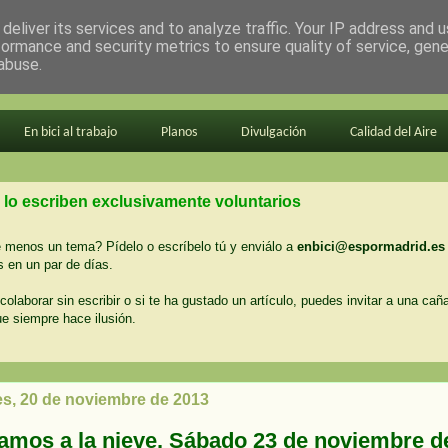
deliver its services and to analyze traffic. Your IP address and 
formance and security metrics to ensure quality of service, gen
abuse.
En bici al trabajo
Planos
Divulgación
Calidad del Aire
 lo escriben exclusivamente voluntarios
menos un tema? Pídelo o escríbelo tú y enviálo a
enbici@espormadrid.es
 en un par de días.
colaborar sin escribir o si te ha gustado un artículo, puedes invitar a una cañ
ue siempre hace ilusión.
es, 20 de noviembre de 2013
amos a la nieve. Sábado 23 de noviembre d