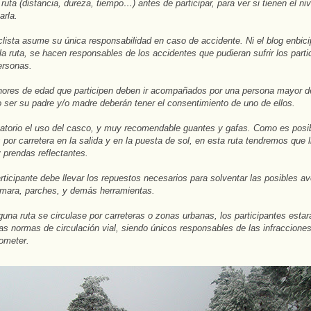
 ruta (distancia, dureza, tiempo…) antes de participar, para ver si tienen el ni
arla.
lista asume su única responsabilidad en caso de accidente. Ni el blog
enbic
 la ruta, se hacen responsables de los accidentes que pudieran sufrir los parti
ersonas.
res de edad que participen deben ir acompañados por una persona mayor d
 ser su padre y/o madre deberán tener el consentimiento de uno de ellos.
atorio el uso del casco, y muy recomendable guantes y gafas. Como es posi
 por carretera en la salida y en la puesta de sol, en esta ruta tendremos que l
y prendas reflectantes.
ticipante debe llevar los repuestos necesarios para solventar las posibles av
mara, parches, y demás herramientas.
guna ruta se circulase por carreteras o zonas urbanas, los participantes esta
las normas de circulación vial, siendo únicos responsables de las infraccione
ometer.