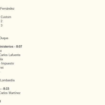
 Fernández
r Custom
 2
 3
 Duque
nisterios - 8:07
io
Carlos Lafuente
la
o Impuesto
nni
e
 Lombardía
 - 8:15
Carlos Martínez
3