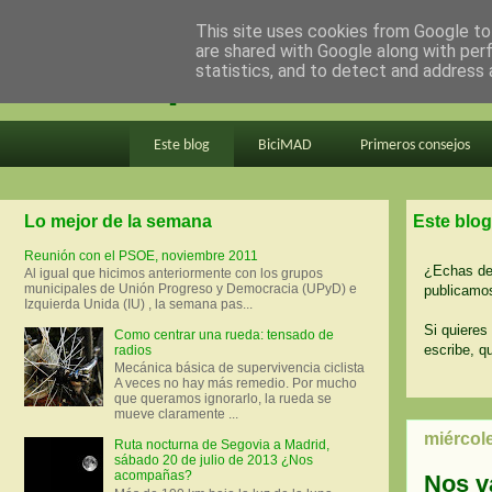
This site uses cookies from Google to 
are shared with Google along with per
en bici por madrid
statistics, and to detect and address 
Este blog
BiciMAD
Primeros consejos
Lo mejor de la semana
Este blog
Reunión con el PSOE, noviembre 2011
¿Echas de 
Al igual que hicimos anteriormente con los grupos
municipales de Unión Progreso y Democracia (UPyD) e
publicamos
Izquierda Unida (IU) , la semana pas...
Si quieres 
Como centrar una rueda: tensado de
escribe, q
radios
Mecánica básica de supervivencia ciclista
A veces no hay más remedio. Por mucho
que queramos ignorarlo, la rueda se
mueve claramente ...
miércol
Ruta nocturna de Segovia a Madrid,
sábado 20 de julio de 2013 ¿Nos
acompañas?
Nos v