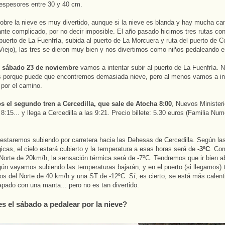
espesores entre 30 y 40 cm.
obre la nieve es muy divertido, aunque si la nieve es blanda y hay mucha ca
nte complicado, por no decir imposible. El año pasado hicimos tres rutas co
 puerto de La Fuenfría, subida al puerto de La Morcuera y ruta del puerto de C
iejo), las tres se dieron muy bien y nos divertimos como niños pedaleando en
o
sábado 23 de noviembre
vamos a intentar subir al puerto de La Fuenfría. N
 porque puede que encontremos demasiada nieve, pero al menos vamos a int
 por el camino.
 el segundo tren a Cercedilla, que sale de Atocha 8:00
, Nuevos Ministeri
8:15... y llega a Cercedilla a las 9:21. Precio billete: 5.30 euros (Familia Nu
 estaremos subiendo por carretera hacia las Dehesas de Cercedilla. Según la
icas, el cielo estará cubierto y la temperatura a esas horas será de
-3ºC
. Co
 Norte de 20km/h, la sensación térmica será de -7ºC. Tendremos que ir bien a
ún vayamos subiendo las temperaturas bajarán, y en el puerto (si llegamos)
tos del Norte de 40 km/h y una ST de -12ºC. Sí, es cierto, se está más calenti
apado con una manta... pero no es tan divertido.
es el sábado a pedalear por la nieve?