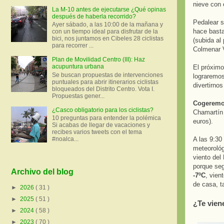
nieve con 
La M-10 antes de ejecutarse ¿Qué opinas
después de haberla recorrido?
Pedalear s
Ayer sábado, a las 10:00 de la mañana y
hace basta
con un tiempo ideal para disfrutar de la
bici, nos juntamos en Cibeles 28 ciclistas
(subida al
para recorrer ...
Colmenar V
Plan de Movilidad Centro (III): Haz
acupuntura urbana
El próxim
Se buscan propuestas de intervenciones
lograremos
puntuales para abrir itinerarios ciclistas
divertirnos
bloqueados del Distrito Centro. Vota I.
Propuestas gener...
Cogeremos
¿Casco obligatorio para los ciclistas?
Chamartín 
10 preguntas para entender la polémica
euros).
Si acabas de llegar de vacaciones y
recibes varios tweets con el tema
#noalca...
A las 9:30
meteorológ
viento del
porque seg
Archivo del blog
-7ºC
, vien
de casa, t
►
2026
( 31 )
►
2025
( 51 )
¿Te vien
►
2024
( 58 )
►
2023
( 70 )