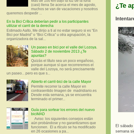
Más de 100 km bajo la luz de la luna
¿Te a
(casi) llena Se acerca el mes de agosto,
muchos se van de vacaciones y nosotros
queremos despedir ...
Intentar
En la Bici Crítica deberían pedir a los participantes
utilizar el carril de la derecha
Estimado Aalto, Me dirijo a ti al no estar seguro si es “En
Bici por Madrid” o “Bici Crítica” u otra agrupación, la
organizadora de la sal...
Un paseo en bici por el valle del Lozoya.
Sábado 2 de noviembre 2013 ¿Te
apuntas?
Quizás el título sea un poco engañoso,
porque aunque sí que recorreremos el
valle del Lozoya, no será precisamente
un paseo... pero es que s...
Abierto el carril-bici de la calle Mayor
Permite recorrer la calle Mayor en
contrasentido Imagen de madridiario.es
Desde esta semana, ya se encuentra
terminado el primer...
Guía para sortear los errores del nuevo
biciMAD
Aviso: los siguientes consejos están
aún probándose y no garantizamos que
El sábado
funcionen. El a rtículo se ha modificado
semana sig
en 26 ocasiones a pa...