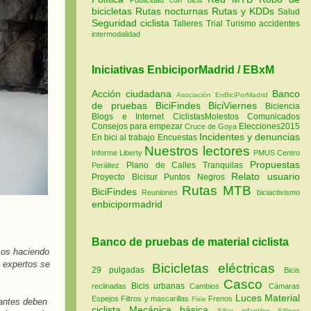
bicicletas
Rutas nocturnas
Rutas y KDDs
Salud
Seguridad ciclista
Talleres
Trial
Turismo
accidentes
intermodalidad
Iniciativas EnbiciporMadrid / EBxM
Acción ciudadana
Banco
Asociación EnBiciPorMadrid
de pruebas
BiciFindes
BiciViernes
Biciencia
Blogs e Internet
CiclistasMolestos
Comunicados
Consejos para empezar
Elecciones2015
Cruce de Goya
Incidentes y denuncias
En bici al trabajo
Encuestas
Nuestros lectores
Informe Liberty
PMUS Centro
Propuestas
Plano de Calles Tranquilas
Peráltez
Relato usuario
Proyecto Bicisur
Puntos Negros
Rutas MTB
BiciFindes
Reuniones
biciactivismo
enbicipormadrid
Banco de pruebas de material ciclista
mos haciendo
 expertos se
Bicicletas eléctricas
29 pulgadas
Bicis
Casco
Bicis urbanas
reclinadas
Cambios
Cámaras
Luces
Material
Espejos
Filtros y mascarillas
Frenos
Fixie
pantes deben
ciclista
Mecánica básica
Sillas infantiles
Sillines