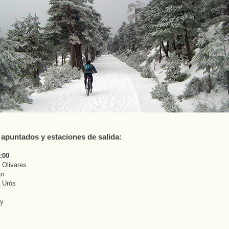
s apuntados y estaciones de salida:
:00
l Olivares
an
l Urós
ay