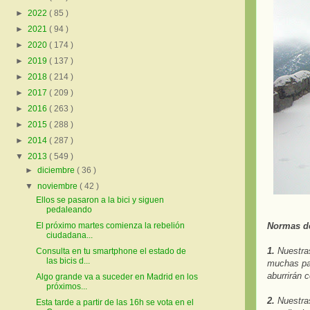
►
2022
( 85 )
►
2021
( 94 )
►
2020
( 174 )
►
2019
( 137 )
►
2018
( 214 )
►
2017
( 209 )
►
2016
( 263 )
►
2015
( 288 )
►
2014
( 287 )
▼
2013
( 549 )
►
diciembre
( 36 )
▼
noviembre
( 42 )
Ellos se pasaron a la bici y siguen
pedaleando
Normas de
El próximo martes comienza la rebelión
ciudadana...
1.
Nuestras
Consulta en tu smartphone el estado de
las bicis d...
muchas par
aburrirán 
Algo grande va a suceder en Madrid en los
próximos...
2.
Nuestras
Esta tarde a partir de las 16h se vota en el