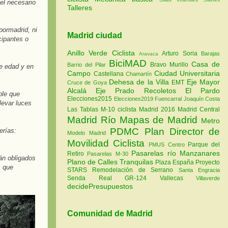
vel necesario
Talleres
ipormadrid
, ni
Madrid ciudad
cipantes o
Anillo Verde Ciclista
Arturo Soria
Barajas
Aravaca
BiciMAD
Casa de
Bravo Murillo
Barrio del Pilar
e edad y en
Campo
Ciudad Universitaria
Castellana
Chamartín
Dehesa de la Villa
Eje Mayor
EMT
Cruce de Goya
Alcalá
Eje Prado Recoletos
El Pardo
ble que
Elecciones2015
Elecciones2019
Fuencarral
Joaquín Costa
levar luces
Las Tablas
M-10 ciclista
Madrid 2016
Madrid Central
Madrid Río
Mapas de Madrid
Metro
PDMC Plan Director de
erías:
Modelo Madrid
Movilidad Ciclista
Parque del
PMUS Centro
Pasarelas río Manzanares
Retiro
Pasarelas M-30
rán obligados
Plano de Calles Tranquilas
Plaza España
Proyecto
s que
STARS
Remodelación de Serrano
Santa Engracia
Senda Real GR-124
Vallecas
Villaverde
decidePresupuestos
Comunidad de Madrid