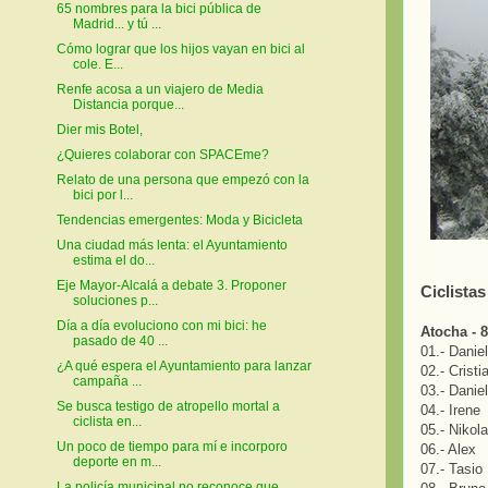
65 nombres para la bici pública de
Madrid... y tú ...
Cómo lograr que los hijos vayan en bici al
cole. E...
Renfe acosa a un viajero de Media
Distancia porque...
Dier mis Botel,
¿Quieres colaborar con SPACEme?
Relato de una persona que empezó con la
bici por l...
Tendencias emergentes: Moda y Bicicleta
Una ciudad más lenta: el Ayuntamiento
estima el do...
Eje Mayor-Alcalá a debate 3. Proponer
Ciclista
soluciones p...
Día a día evoluciono con mi bici: he
Atocha - 8
pasado de 40 ...
01.- Danie
¿A qué espera el Ayuntamiento para lanzar
02.- Cristi
campaña ...
03.- Danie
Se busca testigo de atropello mortal a
04.- Irene
ciclista en...
05.- Nikol
Un poco de tiempo para mí e incorporo
06.- Alex
deporte en m...
07.- Tasio
La policía municipal no reconoce que