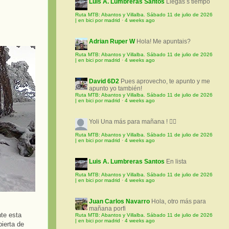
Luis A. Lumbreras Santos
Llegas s tiempo
Ruta MTB: Abantos y Villalba. Sábado 11 de julio de 2026
| en bici por madrid
·
4 weeks ago
Adrian Ruper W
Hola! Me apuntais?
Ruta MTB: Abantos y Villalba. Sábado 11 de julio de 2026
| en bici por madrid
·
4 weeks ago
David 6D2
Pues aprovecho, te apunto y me
apunto yo también!
Ruta MTB: Abantos y Villalba. Sábado 11 de julio de 2026
| en bici por madrid
·
4 weeks ago
Yoli
Una más para mañana ! 🚵‍♀️
Ruta MTB: Abantos y Villalba. Sábado 11 de julio de 2026
| en bici por madrid
·
4 weeks ago
Luis A. Lumbreras Santos
En lista
Ruta MTB: Abantos y Villalba. Sábado 11 de julio de 2026
| en bici por madrid
·
4 weeks ago
Juan Carlos Navarro
Hola, otro más para
mañana porfi
nte esta
Ruta MTB: Abantos y Villalba. Sábado 11 de julio de 2026
| en bici por madrid
·
4 weeks ago
ierta de