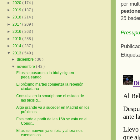
►
2020
( 174 )
por mult
►
2019
( 137 )
peaton
►
2018
( 214 )
25 bade
►
2017
( 209 )
►
2016
( 263 )
Presupu
►
2015
( 288 )
Publica
►
2014
( 287 )
▼
2013
( 549 )
Etiquet
►
diciembre
( 36 )
▼
noviembre
( 42 )
Ellos se pasaron a la bici y siguen
pedaleando
El próximo martes comienza la rebelión
ciudadana...
Consulta en tu smartphone el estado de
las bicis d...
Algo grande va a suceder en Madrid en los
próximos...
Esta tarde a partir de las 16h se vota en el
Congr...
Ellas se mueven ya en bici y ahora nos
cuentan los...