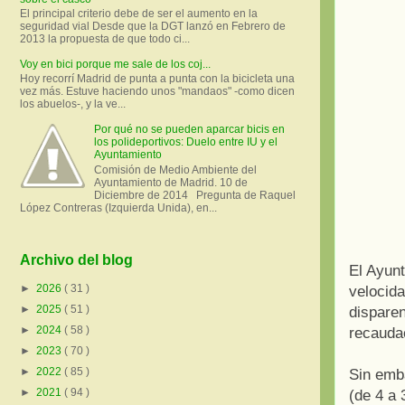
El principal criterio debe de ser el aumento en la
seguridad vial Desde que la DGT lanzó en Febrero de
2013 la propuesta de que todo ci...
Voy en bici porque me sale de los coj...
Hoy recorrí Madrid de punta a punta con la bicicleta una
vez más. Estuve haciendo unos "mandaos" -como dicen
los abuelos-, y la ve...
Por qué no se pueden aparcar bicis en
los polideportivos: Duelo entre IU y el
Ayuntamiento
Comisión de Medio Ambiente del
Ayuntamiento de Madrid. 10 de
Diciembre de 2014 Pregunta de Raquel
López Contreras (Izquierda Unida), en...
Archivo del blog
El Ayun
►
2026
( 31 )
velocida
►
2025
( 51 )
dispare
►
2024
( 58 )
recaudac
►
2023
( 70 )
►
2022
( 85 )
Sin emb
►
2021
( 94 )
(de 4 a 