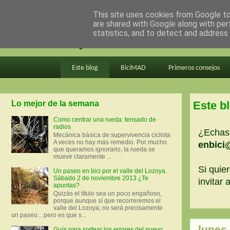
This site uses cookies from Google to 
are shared with Google along with per
en bici por madrid
statistics, and to detect and address
Este blog
BiciMAD
Primeros consejos
Lo mejor de la semana
Este b
Como centrar una rueda: tensado de
radios
¿Echas 
Mecánica básica de supervivencia ciclista
A veces no hay más remedio. Por mucho
enbici
que queramos ignorarlo, la rueda se
mueve claramente ...
Si quier
Un paseo en bici por el valle del Lozoya.
Sábado 2 de noviembre 2013 ¿Te
invitar
apuntas?
Quizás el título sea un poco engañoso,
porque aunque sí que recorreremos el
valle del Lozoya, no será precisamente
un paseo... pero es que s...
lunes
Guía para sortear los errores del nuevo