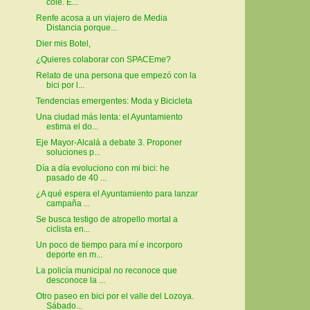
cole. E...
Renfe acosa a un viajero de Media
Distancia porque...
Dier mis Botel,
¿Quieres colaborar con SPACEme?
Relato de una persona que empezó con la
bici por l...
Tendencias emergentes: Moda y Bicicleta
Una ciudad más lenta: el Ayuntamiento
estima el do...
Eje Mayor-Alcalá a debate 3. Proponer
soluciones p...
Día a día evoluciono con mi bici: he
pasado de 40 ...
¿A qué espera el Ayuntamiento para lanzar
campaña ...
Se busca testigo de atropello mortal a
ciclista en...
Un poco de tiempo para mí e incorporo
deporte en m...
La policía municipal no reconoce que
desconoce la ...
Otro paseo en bici por el valle del Lozoya.
Sábado...