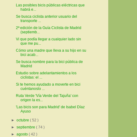
Las posibles bicis públicas eléctricas que
habrá e...
Se busca ciclista anterior usuario del
transporte ...
2ª edición de la Guía Ciclista de Madrid
(septiemb...
Vi que podía llegar a cualquier lado sin
que me pu...
Cómo una madre que lleva a su hijo en su
bici acab...
Se busca nombre para la bici pública de
Madrid
Estudio sobre adelantamientos a los
ciclistas: el ...
Si te hemos ayudado a moverte en bici
cuéntanoslo ...
Ruta Verde 'Vía Verde del Tajuña' con
origen la es...
'Las bicis son para Madrid' de Isabel Díaz
Ayuso
►
octubre
( 52 )
►
septiembre
( 74 )
►
agosto
( 42 )