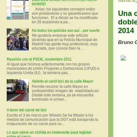
biciMAD
Aviso: los siguientes consejos están
Una c
aún probándose y no garantizamos que
funcionen. El a rtículo se ha modificado
doble
en 26 ocasiones a pa...
2014
No todos los policías son así... por suerte
Me gustaría empezar este artículo
diciendo que en la Policía Municipal de
Bruno G
Madrid hay gente muy profesional, muy
educada, que conoce bien la ...
Reunión con el PSOE, noviembre 2011
Al igual que hicimos anteriormente con los grupos
municipales de Unión Progreso y Democracia (UPyD) e
Izquierda Unida (IU) , la semana pas...
Abierto el carril-bici de la calle Mayor
Permite recorrer la calle Mayor en
contrasentido Imagen de madridiario.es
Desde esta semana, ya se encuentra
terminado el primer...
A favor del carné de bici
Escrito el 3 de marzo por Wheels Se ha filtrado a los
medios de comunicación que la DGT está barajando la
instauración de un carné para co...
Lo que opine un ciclista es irrelevante para legislar
sobre el casco