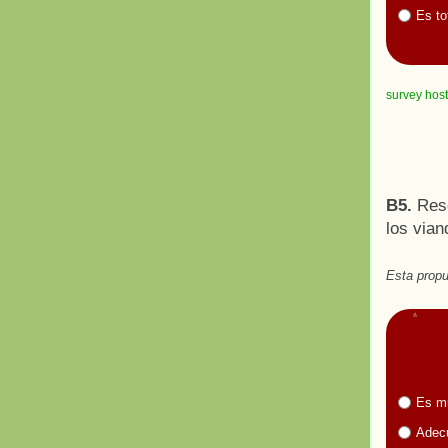
Es to
survey hos
B5.
Rese
los vian
Esta propu
Es m
Adecu