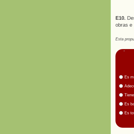
E10.
Des
obras e 
Esta propu
Es m
Adecu
Tiene
Es ba
Es to