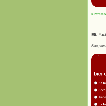
survey sof
E5.
Faci
Esta propu
bici
Es m
Adecu
Tiene
Es ba