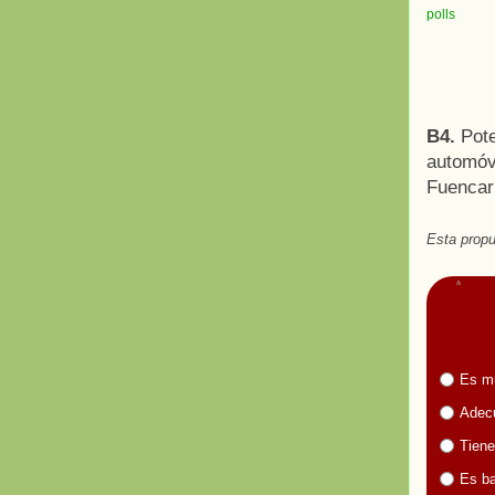
polls
B4.
Pote
automóvi
Fuencarr
Esta propu
Es m
Adecu
Tiene
Es ba