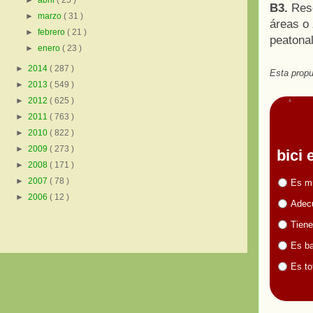
►
abril
( 25 )
B3.
Rese
►
marzo
( 31 )
áreas o 
►
febrero
( 21 )
peatonal
►
enero
( 23 )
►
2014
( 287 )
Esta propu
►
2013
( 549 )
►
2012
( 625 )
►
2011
( 763 )
►
2010
( 822 )
►
2009
( 273 )
bici
►
2008
( 171 )
►
2007
( 78 )
Es m
►
2006
( 12 )
Adecu
Tiene
Es ba
Es to