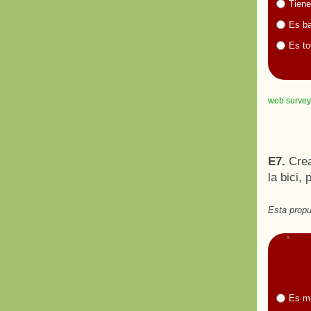
Tiene
Es ba
Es to
web survey
E7.
Crea
la bici,
Esta propu
Es m