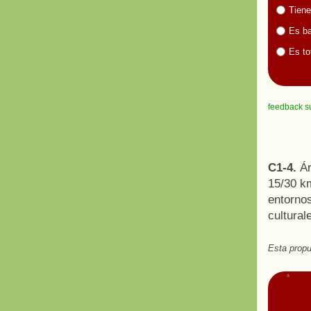
Tiene
Es ba
Es to
feedback s
C1-4.
Ár
15/30 km
entornos
cultural
Esta propu