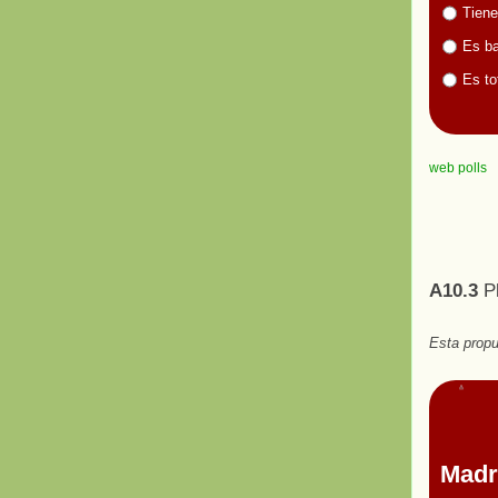
Tiene
Es ba
Es to
web polls
A10.3
P
Esta propu
Madr