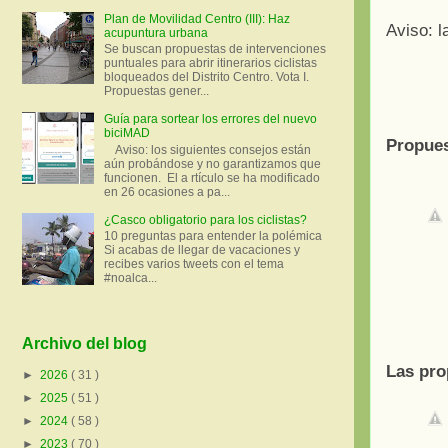
Plan de Movilidad Centro (III): Haz
Aviso: l
acupuntura urbana
Se buscan propuestas de intervenciones
puntuales para abrir itinerarios ciclistas
bloqueados del Distrito Centro. Vota I.
Propuestas gener...
Guía para sortear los errores del nuevo
biciMAD
Propues
Aviso: los siguientes consejos están
aún probándose y no garantizamos que
funcionen. El a rtículo se ha modificado
en 26 ocasiones a pa...
¿Casco obligatorio para los ciclistas?
10 preguntas para entender la polémica
Si acabas de llegar de vacaciones y
recibes varios tweets con el tema
#noalca...
Archivo del blog
Las pro
►
2026
( 31 )
►
2025
( 51 )
►
2024
( 58 )
►
2023
( 70 )