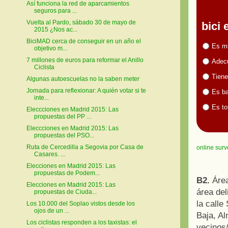
Así funciona la red de aparcamientos
seguros para ...
Vuelta al Pardo, sábado 30 de mayo de
bici
2015 ¿Nos ac...
BiciMAD cerca de conseguir en un año el
Es m
objetivo m...
7 millones de euros para reformar el Anillo
Adecu
Ciclista
Tiene
Algunas autoescuelas no la saben meter
Jornada para reflexionar: A quién votar si te
Es ba
inte...
Es to
Eleccciones en Madrid 2015: Las
propuestas del PP ...
Eleccciones en Madrid 2015: Las
propuestas del PSO...
Ruta de Cercedilla a Segovia por Casa de
online surv
Casares. ...
Elecciones en Madrid 2015: Las
propuestas de Podem...
B2.
Área
Elecciones en Madrid 2015: Las
área del
propuestas de Ciuda...
la call
Los 10.000 del Soplao vistos desde los
ojos de un ...
Baja, Al
Los ciclistas responden a los taxistas: el
vecinos