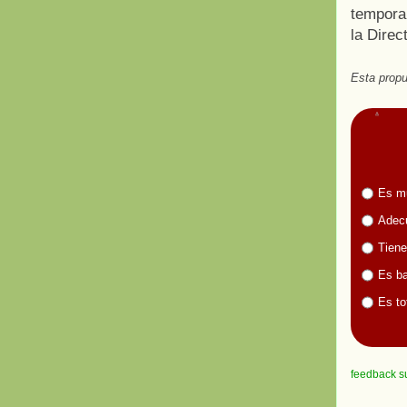
tempora
la Direc
Esta propu
Es m
Adecu
Tiene
Es ba
Es to
feedback s