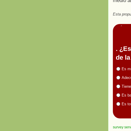
medio am
Esta propu
. ¿E
de la
Es m
Adecu
Tiene
Es ba
Es to
survey serv