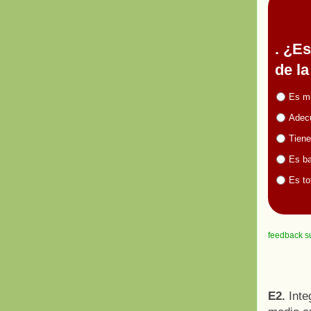
. ¿E
de la
Es m
Adecu
Tiene
Es ba
Es to
feedback s
E2.
Inte