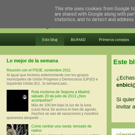
This site uses cookies from Google to 
are shared with Google along with per
en bici por madrid
statistics, and to detect and address
Este blog
BiciMAD
Primeros consejos
Lo mejor de la semana
Este b
Reunión con el PSOE, noviembre 2011
Al igual que hicimos anteriormente con los grupos
¿Echas 
municipales de Unión Progreso y Democracia (UPyD) e
Izquierda Unida (IU) , la semana pas...
enbici
Ruta nocturna de Segovia a Madrid,
sábado 20 de julio de 2013 ¿Nos
Si quier
acompañas?
Más de 100 km bajo la luz de la luna
invitar
(casi) llena Se acerca el mes de agosto,
muchos se van de vacaciones y nosotros
queremos despedir ...
Como centrar una rueda: tensado de
radios
viern