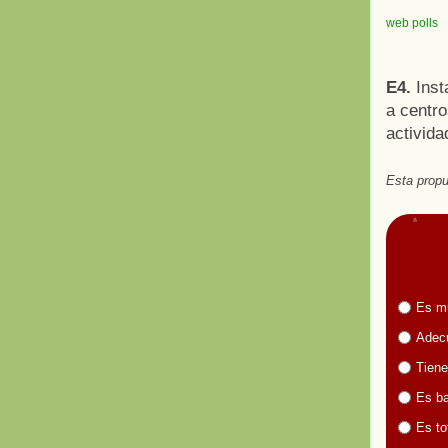
web polls
E4.
Inst
a centro
activid
Esta propu
Es m
Adecu
Tiene
Es ba
Es to