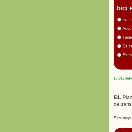
bici
Es m
Adecu
Tiene
Es ba
Es to
survey serv
E1.
Plan 
de trans
Esta propu