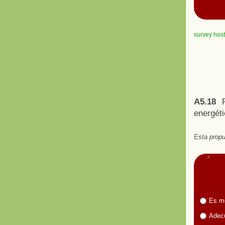
survey hos
A5.18
energét
Esta propu
Es m
Adecu