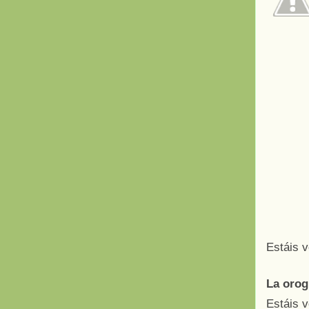
Estáis 
La orog
Estáis v