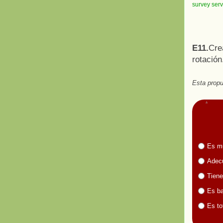
survey serv
E11.
Cre
rotación
Esta propu
Es m
Adecu
Tiene
Es ba
Es to