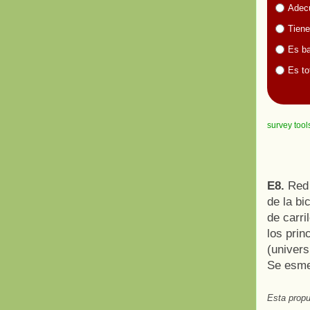
Adecu
Tiene
Es ba
Es to
survey tool
E8.
Red 
de la bi
de carri
los prin
(univers
Se esmer
Esta propu