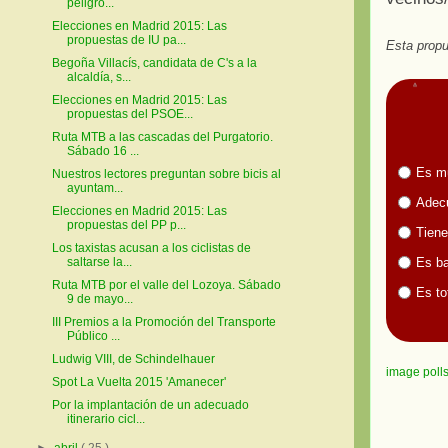
peligro...
Elecciones en Madrid 2015: Las
propuestas de IU pa...
Esta propu
Begoña Villacís, candidata de C's a la
alcaldía, s...
Elecciones en Madrid 2015: Las
propuestas del PSOE...
Ruta MTB a las cascadas del Purgatorio.
Sábado 16 ...
Es m
Nuestros lectores preguntan sobre bicis al
ayuntam...
Adecu
Elecciones en Madrid 2015: Las
propuestas del PP p...
Tiene
Los taxistas acusan a los ciclistas de
Es ba
saltarse la...
Ruta MTB por el valle del Lozoya. Sábado
Es to
9 de mayo...
III Premios a la Promoción del Transporte
Público ...
Ludwig VIII, de Schindelhauer
image poll
Spot La Vuelta 2015 'Amanecer'
Por la implantación de un adecuado
itinerario cicl...