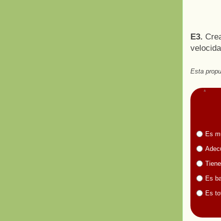
E3.
Creac
velocida
Esta propu
Es m
Adecu
Tiene
Es ba
Es to