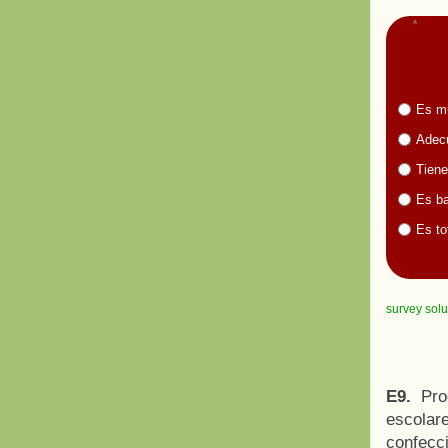
Es m
Adecu
Tiene
Es ba
Es to
survey solu
E9.
Prog
escolare
confecci