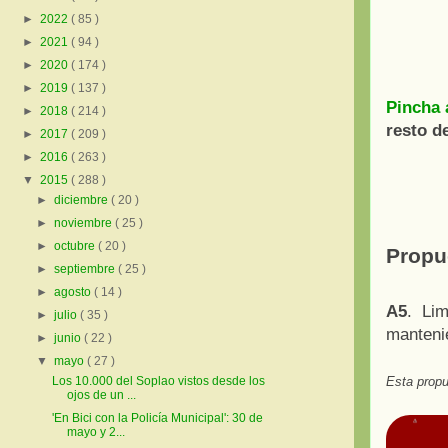
►
2022
( 85 )
►
2021
( 94 )
►
2020
( 174 )
►
2019
( 137 )
Pincha 
►
2018
( 214 )
resto d
►
2017
( 209 )
►
2016
( 263 )
▼
2015
( 288 )
►
diciembre
( 20 )
►
noviembre
( 25 )
►
octubre
( 20 )
Propu
►
septiembre
( 25 )
►
agosto
( 14 )
A5
. Lim
►
julio
( 35 )
manteni
►
junio
( 22 )
▼
mayo
( 27 )
Esta propu
Los 10.000 del Soplao vistos desde los
ojos de un ...
'En Bici con la Policía Municipal': 30 de
mayo y 2...