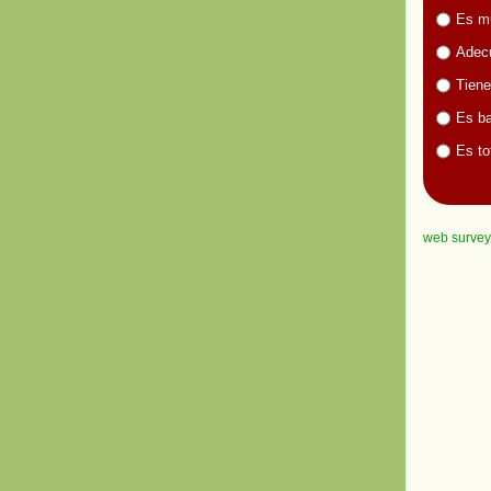
Es m
Adecu
Tiene
Es ba
Es to
web survey