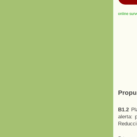
online surv
Propu
B1.2
Pl
alerta: 
Reducció