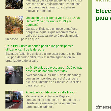
Mecánica básica de supervivencia ciclista
A veces no hay más remedio. Por mucho
que queramos ignorarlo, la rueda se
Elecc
mueve claramente ...
para
Un paseo en bici por el valle del Lozoya.
Sábado 2 de noviembre 2013 ¿Te
apuntas?
Quizás el título sea un poco engañoso,
porque aunque sí que recorreremos el
valle del Lozoya, no será precisamente
un paseo... pero es que s...
En la Bici Crítica deberían pedir a los participantes
utilizar el carril de la derecha
Estimado Aalto, Me dirijo a ti al no estar seguro si es “En
Bici por Madrid” o “Bici Crítica” u otra agrupación, la
organizadora de la sal...
La M-10 antes de ejecutarse ¿Qué opinas
después de haberla recorrido?
Ayer sábado, a las 10:00 de la mañana y
con un tiempo ideal para disfrutar de la
bici, nos juntamos en Cibeles 28 ciclistas
para recorrer ...
Abierto el carril-bici de la calle Mayor
Permite recorrer la calle Mayor en
contrasentido Imagen de madridiario.es
Desde esta semana, ya se encuentra
tómense
terminado el primer...