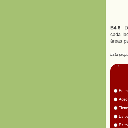
B4.6
Do
cada lad
áreas p
Esta propu
Es m
Adecu
Tiene
Es ba
Es to