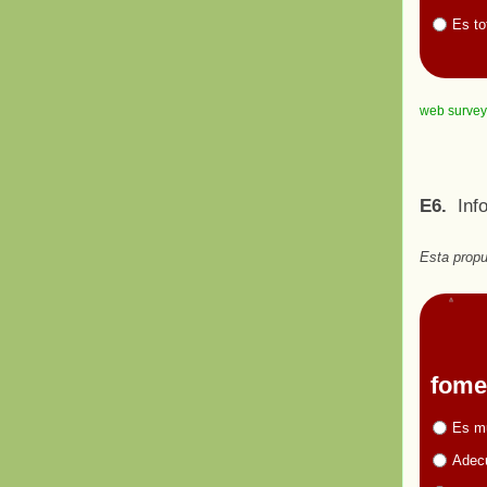
Es to
web survey
E6.
Infor
Esta propu
fome
Es m
Adecu