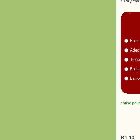
Esta propu
Es m
Adecu
Tiene
Es ba
Es to
online poll
B1.10